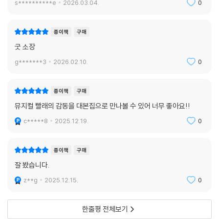
s**********e
2026.03.04.
0
종이책
구매
굿 소장
g*******3
2026.02.10.
0
종이책
구매
뮤지컬 빨래의 감동을 대본집으로 만나볼 수 있어 너무 좋아요!!
c*****8
2025.12.19.
0
종이책
구매
잘 봤습니다.
z**g
2025.12.15.
0
한줄평 전체보기