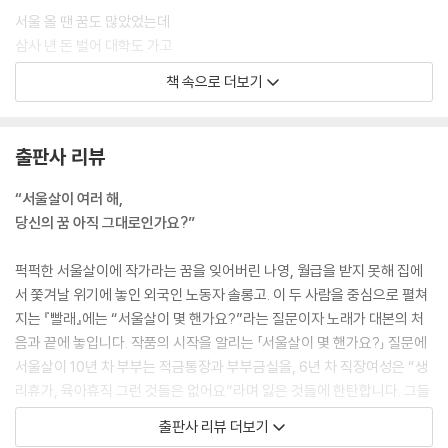
서울 올 땐 꿈도 많았었는데
삼사 년 돈 벌어 대학도 가고
하지만 혼자 사는 엄마한테 편지 한 줄 못 쓰는
책 속으로 더보기
내 꿈은…… 내 꿈은……
나의 꿈 닳아서 지워진 지 오래
잃어버린 꿈
출판사 리뷰
어디, 어느 방에 두고 왔는지
기억이 안 나요
“서울살이 여러 해,
--- p.29
당신의 꿈 아직 그대로인가요?”
빨래가 바람에 마르는 동안
퍽퍽한 서울살이에 작가라는 꿈을 잊어버린 나영, 월급을 받지 못해 집에
이 생각 저 생각 끝에
서 쫓겨날 위기에 놓인 외국인 노동자 솔롱고. 이 두 사람을 중심으로 펼쳐
엄마 생각……
지는 『빨래』에는 “서울살이 몇 핸가요?”라는 질문이자 노래가 대본의 처
엄마랑 같이 옥상에 널었던 빨래
음과 끝에 놓입니다. 작품의 시작을 알리는 「서울살이 몇 핸가요?」 질문에
난 빨래를 하면서
서울살이 10년 차 부부는 적금통장과 부부금실을, 6년 차 직장여성은 “생
얼룩 같은 어제를 지우고
리휴가, 육아휴직 그런 것들은 없어요”라며 잃은 것들에 한탄합니다. 그들
먼지 같은 오늘을 털어내고
의 마지막 노래, 「서울살이 몇 핸가요─리프라이즈」엔 사랑하는 사람에게
출판사 리뷰 더보기
주름진 내일을 다려요
서 배운 “고마워, 잘 지내, 또 만나요”가, “새겨질 방 찾아 떠돈 시간” 동안