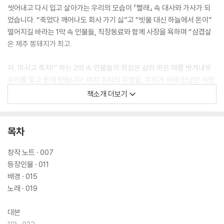
씻어내고 다시 입고 살아가는 우리의 모습이 『빨래』 속 대사와 가사가 되
었습니다. “죽었다 깨어나도 회사 가기 싫”고 “빗물 대신 하늘에서 돈이”
떨어지길 바라는 1막 속 인물들, 직장동료와 함께 사장을 욕하며 “삼겹살
은 제주 똥돼지가 최고.
자, 마시고 죽자!” 하는 2막 속 인물들의 외침은 삶의 묵은 때를 벗겨내듯
우리를 울고 웃게 만듭니다. 마치 우리의 주말을, 우리가 어제 만났던 사람
들의 이야기를 그대로 옮겨놓은 듯한 〈빨래〉 대본집은 두 개의 막과 열여덟
책소개 더보기
번의 노래, 창작 노트, 프로덕션 히스토리 및 작가의 말을 더해 완성되었습
니다.
목차
“소극장용 뮤지컬이 나아가야 할 한 방향을 지시하는 깜박이를 막 켰”(장
성희 극작가·연극평론가)던 이 작품은 제11회 한국뮤지컬대상 극본 및 작
창작 노트 · 007
사상, SFCC Awards 외신 기자상, 제4회 더 뮤지컬 어워즈 작사·작곡 및
등장인물 · 011
극본상, 제6회 예그린 뮤지컬 어워즈 대상 수상과 일본과 중국으로 수출되
배경 · 015
어 공연을 올리기도 했습니다. 더불어 ‘뮤지컬 빨래 20주년 콘서트’ 관람권
노래 · 019
약 3000석은 그동안 〈빨래〉를 사랑해온 관객들의 응원에 힘입어 9분 만
에 전석이 매진되기도 했습니다. “우리 사회에는 다양한 사람들이 살고 있
대본
고 함께 살아가는 즐거움을 전하고 싶”(2009 여성문화인상 수상 소감)은