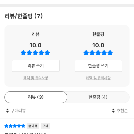
잘 다려진 내일을 걸치고
닳지 않고 간직해온 그들의 꿈이 자리합니다. 이전에 등장했던 곡을 극중
오늘을 살아요
상황에 맞게 변형하여 다시 노래하는 ‘리프라이즈’. 막이 지나고, 책장을 왼
리뷰/한줄평
7
--- p.71
쪽 오른쪽 넘겨가며 가사를 비교해보는 것은 공연장에서 느낄 수 없는, 대
본집에서만 소유할 수 있는 온전한 경험이기도 합니다. 빨래처럼 흔들리다
남직원
떨어질 우리의 일상이지만 얼룩을 지우고, 먼지를 털어내고, 햇볕에 말려
리뷰
한줄평
(나영이 들으라는 듯, 신입직원에게)
내며 우리의 슬픔과 상처가 씻겨나가길 그는 소망합니다. 어떤 힘듦도 노
10.0
10.0
소용없어. 빵이 자르겠다고 생각한 게 뭐
래로 표현한다면 조금이나마 웃음 지을 수 있을 것이라는 마음으로, 처음
어제오늘 일이겠어? 여직원 중에 연봉도 제일
부터 뮤지컬 대본으로 쓰여진 이 작품은 때로는 냉수로 시원하게, 때로는
높겠다. 초창기 멤버니까 알 거 모를 거 다
온수로 뭉근하게 우리 마음속 묵은 때를 벗겨내줍니다.
리뷰 쓰기
한줄평 쓰기
아시는 몸이라 빵이 불편했던 거 아니겠어?
가을 햇살은 눈부시고,
혜택 및 유의사항
혜택 및 유의사항
신입직원
깨끗해지고 잘 말라서 기분 좋은 나를 걸치고
(나영에게) 왜 그랬어요? 좀 참지.
리뷰
3
한줄평
4
구름 한 점 없는 청명한 하늘을 닮은 하늘색의 표지. 빨래가 기분 좋게 마를
나영
것만 같은 그 날씨 위로 따뜻한 위로를 건네듯 포근한 이불 한 겹을 덮어주
참는 게 지겹지도 않니?
구매리뷰
추천순
었습니다. 대본은 작가의 손에서 시작되지만 공연중 배우들이 현장에서 즉
--- p.100
흥으로 내뱉은 말이 대사가 되기도 합니다. 1회의 공연을 위해 10명의 배우
와 40명의 스태프가 필요하듯 〈빨래〉가 받아온 20여 년의 응원을 기억하
종이책
구매
주인할매
기 위해 동료 서른 명의 이름을 책 뒤표지에 담았습니다. 20년이 지나도 무