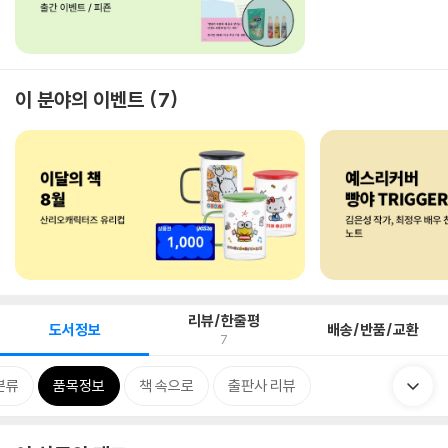
이 분야의 이벤트
7
리뷰/한줄평
도서정보
배송/반품/교환
7
분류
품목정보
책 속으로
출판사 리뷰