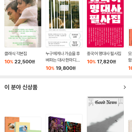
클래식 각본집
누구에게나 가슴을 후
중국어 명대사 필사집
모
벼파는 대사 한마디가
함
10
22,500
10
17,820
%
%
원
원
있다
집
10
19,800
1
%
원
이 분야 신상품