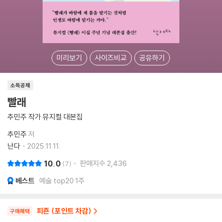
미리보기
사이즈비교
공유하기
소득공제
빨래
추민주 작가 뮤지컬 대본집
추민주
저
난다
2025.11.11.
10.0
판매지수
2,436
7
베스트
예술 top20 1주
피죤 (포인트 차감)
구매혜택