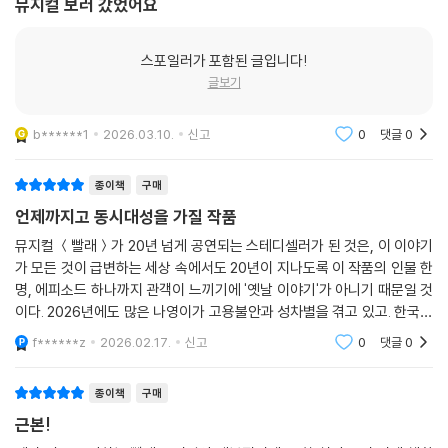
뮤지컬 보러 갔었어요
난 말이여. 울고 싶을 땐 빨래를 혀.
서운 집세와 복잡한 인간관계, 그리고 부당한 노동 문제는 여전합니다. 이
풍 맞아 누운 영감 똥 싼 이불 빨았을 때도
문제들을 향한 『빨래』의 대사 한 줄 한 줄이 여전히 유효하기에, 저마다의
스포일러가 포함된 글입니다!
마흔이 다 된 딸년 똥기저귀 빨 때도 한숨이 푹
빨랫감을 들고 서로에게 건네는 "안녕"이라는 인사가 아직 우리에게 필요
글보기
하고 나오지만 빨래를 하다보면 힘이 생기제
하기에. 초연부터 지금까지 빨래의 시대적 배경은 항상 현재에 놓여 있었
똥바가지를 갖다 쏟아부어도 시원찮을 것들!
고 그 현재는 언제나 우리의 이야기였습니다. “당신의 젖은 마음 빨랫줄에
하지만 말여 많이 울지는 말어!
b******1
2026.03.10.
신고
0
댓글
0
널어요, 바람이 우릴 말려줄 거예요. 당신의 아픈 마음 털털 털어서 널어요,
--- p.123
우리가 말려줄게요.”
종이책
구매
나 너 우리 되기까지 얼마나 많은 시간을
* 이 책의 초판 인세는 작가의 뜻에 따라 (사)모두를 위한 이주인권문화센
언제까지고 동시대성을 가질 작품
보냈나요
터에 기부됩니다.
뮤지컬 ＜빨래＞가 20년 넘게 공연되는 스테디셀러가 된 것은, 이 이야기
그대 눈물, 그대 웃음이 담긴 사연
가 모든 것이 급변하는 세상 속에서도 20년이 지나도록 이 작품의 인물 한
새겨질 방 찾아 떠돈 시간 얼마나 되나요
명, 에피소드 하나까지 관객이 느끼기에 '옛날 이야기'가 아니기 때문일 것
그대와 나 여기 살아온 시간만큼
이다. 2026년에도 많은 나영이가 고용불안과 성차별을 겪고 있고. 한국에
살아갈 시간들
서 일하는 수많은 솔롱고들이 겪는 차별과 혐오는 오히려 20년전보다 더
f******z
2026.02.17.
신고
0
댓글
0
그대 잃어버린 꿈 그대 두고 온 꿈
심각해지고 있다.
다시 꾸어요
종이책
구매
다시 꾸어요
--- p.140
근본!