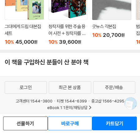
그대에게 드림 대본집
창작자를 위한 주술 용
굿뉴스 각본집
범
세트
어 사전 + 창작자를 위
집
10
20,700
%
원
한 판타지 용어 사전 세
10
45,000
10
39,600
1
%
%
원
원
트
이 책을 구입하신 분들이 산 분야 책
로그인
최근 본 상품
주문/배송
고객센터 1544-3800
티켓 1544-6399
중고샵 1566-4295
eBook 1:1문의/채팅상담
예스이십사(주) 사업자 정보
선물하기
바로구매
카트담기
이용약관
개인정보처리방침
청소년보호정책
PC버전
회사소개
거래처관계자께
도서홍보
광고