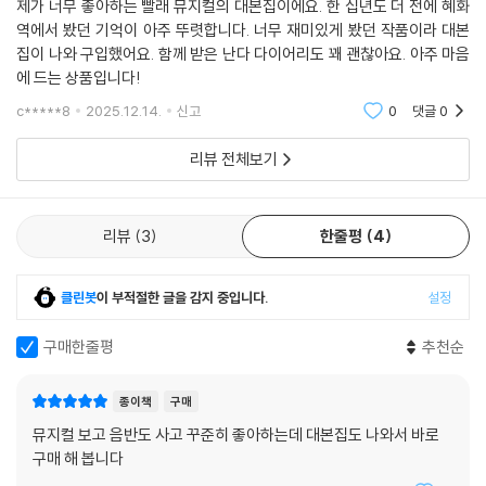
제가 너무 좋아하는 빨래 뮤지컬의 대본집이에요. 한 십년도 더 전에 혜화
서울에서 이십대의 학생이 홀로 생계를 책임지며 예술을 꿈꾼다는 것은 고
역에서 봤던 기억이 아주 뚜렷합니다. 너무 재미있게 봤던 작품이라 대본
된 일이었습니다. 하지만 서울은 단순히 힘없는 청춘과 이주민을 소모하는
집이 나와 구입했어요. 함께 받은 난다 다이어리도 꽤 괜찮아요. 아주 마음
차가운 도시만은 아니었습니다. 다리를 다쳐 길에 쓰러진 저를 오토바이에
에 드는 상품입니다!
태워 병원까지 데려다준 골목 어르신들, 사기를 당해 낙담하던 저를 위로
c*****8
2025.12.14.
신고
0
댓글
0
하며 보증금 일부를 돌려주셨던 주인집 아주머니와 아저씨, 그리고 고된
노동 속에서도 제게 “고개 숙이지 말라, 당당히 서라”라고 말해주던 중국
리뷰 전체보기
교포 언니들…… 저는 그런 수많은 따뜻한 마음 덕분에 살아올 수 있었고,
그 이야기를 무대 위에 ‘빨래’로 담아내고 싶었습니다.
리뷰
3
한줄평
4
--- 「작가의 말」 중에서
클린봇
이 부적절한 글을 감지 중입니다.
설정
구매한줄평
추천순
종이책
구매
뮤지컬 보고 음반도 사고 꾸준히 좋아하는데 대본집도 나와서 바로
구매 해 봅니다