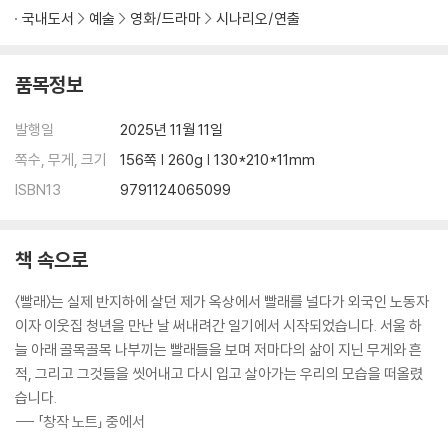
12 책 속에 길이 있네─리프라이즈
국내도서
예술
영화/드라마
시나리오/연출
13 자, 건배!─리프라이즈
14 한 걸음 두 걸음
15 아프고 눈물나는 사람
품목정보
16 슬플 땐 빨래를 해
17 참 예뻐요─리프라이즈
발행일
2025년 11월 11일
18 서울살이 몇 핸가요?─리프라이즈
쪽수, 무게, 크기
156쪽 | 260g | 130*210*11mm
ISBN13
9791124065099
책 속으로
〈빨래〉는 실제 반지하에 살던 제가 옥상에서 빨래를 널다가 외국인 노동자
이자 이웃집 청년을 만난 날 써내려간 일기에서 시작되었습니다. 서울 하
늘 아래 골목골목 나부끼는 빨래들을 보며 저마다의 삶이 지닌 무게와 흔
적, 그리고 그것들을 씻어내고 다시 입고 살아가는 우리의 모습을 떠올렸
습니다.
--- 「창작 노트」 중에서