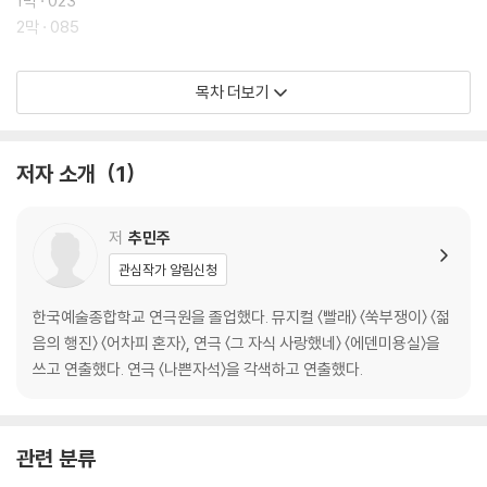
1막 · 023
추민주 연출가의 소망이 마치 비 오는 날의 우산처럼 “하루를 살아”갈 수
2막 · 085
있는 힘을 관객들에게 또다시 선물한 셈입니다.
히스토리 · 143
목차 더보기
작가의 말 · 151
● 노래
저자 소개
1
1 서울살이 몇 핸가요?
2 나 한국말 다 알아
3 안녕
저
추민주
4 어서 오세요, 제일서점입니다
관심작가 알림신청
4a 엿같은
5 자, 건배!
한국예술종합학교 연극원을 졸업했다. 뮤지컬 〈빨래〉 〈쑥부쟁이〉 〈젊
6 참 예뻐요
음의 행진〉 〈어차피 혼자〉, 연극 〈그 자식 사랑했네〉 〈에덴미용실〉을
7 내 이름은 솔롱고입니다
쓰고 연출했다. 연극 〈나쁜자석〉을 각색하고 연출했다.
8 빨래
9 내 딸 둘아!
10 비 오는 날이면
관련 분류
11 책 속에 길이 있네