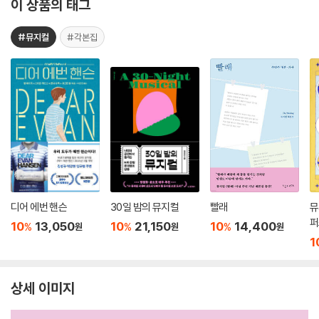
이 상품의 태그
#뮤지컬
#각본집
디어 에번 핸슨
30일 밤의 뮤지컬
빨래
뮤
퍼
10
13,050
10
21,150
10
14,400
%
%
%
원
원
원
1
상세 이미지