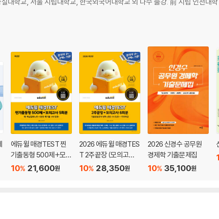
숭실대학교, 서울 시립대학교, 한국외국어대학교 외 다수 출강. 前 시립 인천대
제
에듀윌 매경TEST 찐
2026 에듀윌 매경TES
2026 신경수 공무원
기출동형 500제+모의
T 2주끝장 (모의고사 6
경제학 기출문제집
고사 5회분
회분+무료특강)
10
21,600
10
28,350
10
35,100
%
%
%
원
원
원