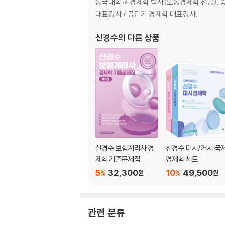
CHAPTER 04. 생산자이론
동국대학교 경제학 박사(노동경제학 전공). 
Unit 11. 생산함수이론
대표강사 / 공단기 경제학 대표강사.
Unit 12. 비용함수이론
Unit 13. 생산물시장의 이윤극대화
신경수
의 다른 상품
CHAPTER 05. 생산물시장이론
Unit 14. 완전경쟁시장
Unit 15. 독점시장
Unit 16. 독점적 경쟁시장
Unit 17. 과점시장
Unit 18. 게임이론
CHAPTER 06. 생산요소시장과 소득분배
신경수 보험계리사 경
신경수 미시/거시·국
Unit 19. 생산요소시장의 이윤극대화
제학 기출문제집
경제학 세트
Unit 20. 생산요소시장이론
5
32,300
10
49,500
%
%
원
원
Unit 21. 소득분배이론
CHAPTER 07. 일반균형이론과 후생경제학
관련 분류
Unit 22. 후생경제학