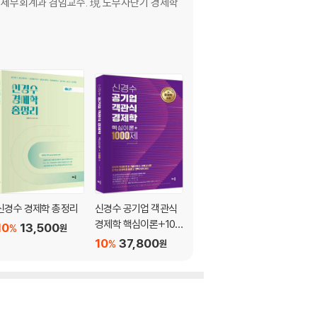
학 세무회계과 겸임교수. 現 노무사단기 경제학
신경수 경제학 총정리
신경수 공기업 객관식
신경수 보험계리사 경
경제학 핵심이론+100
제학
10
13,500
%
원
0제
10
37,800
5
42,750
%
%
원
원