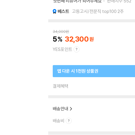
첫번째 리뷰어가 되어주세요
판매지수
552
베스트
고등고시/전문직 top100 2주
34,000
원
5
32,300
YES포인트
앱 다운 시 1천원 상품권
결제혜택
배송안내
배송비