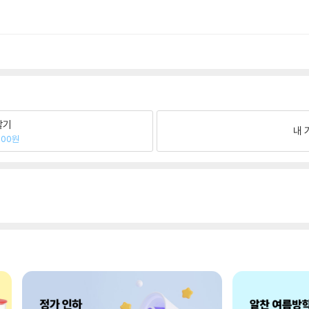
팔기
내 
400원