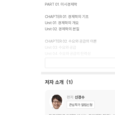
PART 01. 미시경제학
4. 자세하고 풍부한 해설
본 교재에서는 최대한 자세하고 풍부한 해설이 될
CHAPTER 01. 경제학의 기초
해설은 물론 오답지문이 왜 오답인지에 대한 상
Unit 01. 경제학의 개요
다. 빈출지문의 경우 문항에 따라 정답지문으로
Unit 02. 경제학의 본질
도움이 될 수 있기 때문이다.
CHAPTER 02. 수요와 공급의 이론
Unit 03. 수요와 공급
Unit 04. 수요와 공급의 탄력성
Unit 05. 수요?공급이론의 응용
CHAPTER 03. 소비자이론
Unit 06. 한계효용이론
저자 소개
1
Unit 07. 무차별곡선이론
Unit 08. 현시선호이론
Unit 09. 소비자이론의 응용
편저
신경수
Unit 10. 기대효용이론
관심작가 알림신청