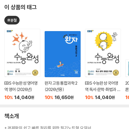
이 상품의 태그
#분철
EBS 수능완성 영어영
완자 고등 통합과학 2
EBS 수능완성 국어영
2
역 영어 (2026년)
(2026년용)
역 독서·문학·화법과 작
론
문 (2026년)
(
10
14,040
10
16,650
10
14,040
1
%
%
%
원
원
원
책소개
* 경제학의 쉽고 빠른 정리를 위한 필기노트형 요약서