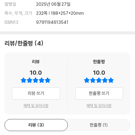
발행일
2025년 06월 27일
Chapter 1. 국제무역이론
쪽수, 무게, 크기
232쪽 | 188*257*20mm
Chapter 2. 무역정책론
ISBN13
9791194613541
Chapter 3. 외환시장론
Chapter 4. 국제수지론
리뷰/한줄평
4
리뷰
한줄평
10.0
10.0
리뷰 쓰기
한줄평 쓰기
혜택 및 유의사항
혜택 및 유의사항
리뷰
3
한줄평
1