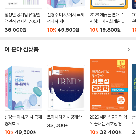
황정빈 공기업 유형별
신경수 미시/거시·국제
2026 에듀윌 분개로
2
객관식 경제학 700제
경제학 세트
익히는 기초회계원리 2
원
주완성
이
36,000
10
49,500
10
19,800
1
%
%
원
원
원
이 분야 신상품
신경수 미시/거시·국제
트리니티 거시경제학
2026 해커스공기업 쉽
손
경제학 세트
게 끝내는 서호성 경제
트
33,000
원
학 통합 기본서 (이론
10
49,500
10
32,400
2
%
%
원
원