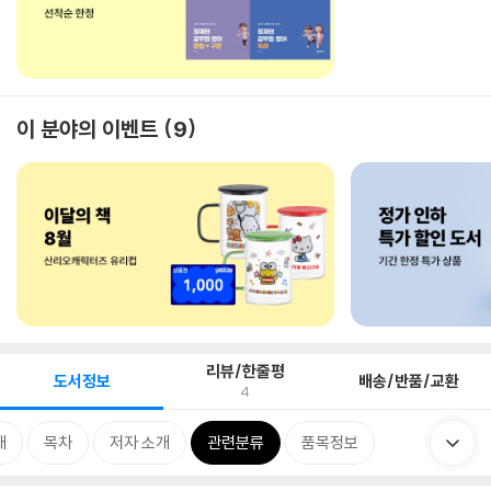
이 분야의 이벤트
9
리뷰/한줄평
도서정보
배송/반품/교환
4
개
목차
저자 소개
관련분류
품목정보