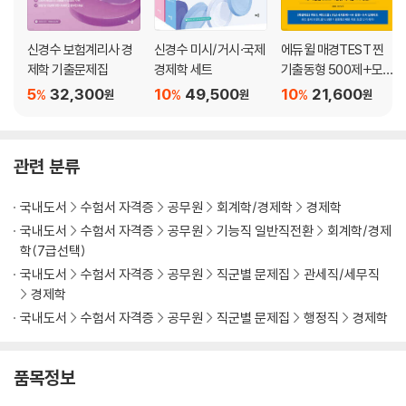
Chapter 4. 케인즈의 승수이론
Chapter 5. 소비함수이론
Chapter 6. 투자함수이론
신경수 보험계리사 경
신경수 미시/거시·국제
에듀윌 매경TEST 찐
Chapter 7. 화폐공급이론
제학 기출문제집
경제학 세트
기출동형 500제+모의
Chapter 8. 화폐수요이론
고사 5회분
5
32,300
10
49,500
10
21,600
%
%
%
원
원
원
Chapter 9. 화폐시장의 균형과 금융정책
Chapter 10. IS－LM모형
Chapter 11. 재정정책과 금융정책
관련 분류
Chapter 12. 총수요-총공급모형
Chapter 13. 실 업
국내도서
수험서 자격증
공무원
회계학/경제학
경제학
Chapter 14. 인플레이션
국내도서
수험서 자격증
공무원
기능직 일반직전환
회계학/경제
Chapter 15. 필립스곡선이론
학(7급선택)
Chapter 16. 케인즈학파와 통화주의학파
국내도서
수험서 자격증
공무원
직군별 문제집
관세직/세무직
Chapter 17. 새고전학파와 새케인즈학파
경제학
Chapter 18. 공급중시경제학파
국내도서
수험서 자격증
공무원
직군별 문제집
행정직
경제학
Chapter 19. 경기변동론
Chapter 20. 경제성장론
품목정보
Part 3. 국제경제학