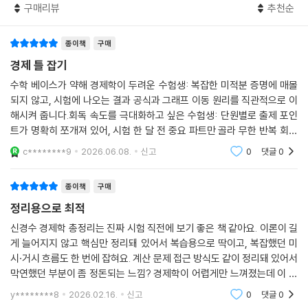
구매리뷰
추천순
종이책
구매
경제 틀 잡기
수학 베이스가 약해 경제학이 두려운 수험생: 복잡한 미적분 증명에 매몰
되지 않고, 시험에 나오는 결과 공식과 그래프 이동 원리를 직관적으로 이
해시켜 줍니다.회독 속도를 극대화하고 싶은 수험생: 단원별로 출제 포인
트가 명확히 쪼개져 있어, 시험 한 달 전 중요 파트만 골라 무한 반복 회독
(약점 보완)하기에 가장 좋은 포맷입니다.7·9급 공무원 및 공공기관 상경
c********9
2026.06.08.
신고
0
댓글
0
통합 준비생: 과도
종이책
구매
정리용으로 최적
신경수 경제학 총정리는 진짜 시험 직전에 보기 좋은 책 같아요. 이론이 길
게 늘어지지 않고 핵심만 정리돼 있어서 복습용으로 딱이고, 복잡했던 미
시·거시 흐름도 한 번에 잡혀요. 계산 문제 접근 방식도 같이 정리돼 있어서
막연했던 부분이 좀 정돈되는 느낌? 경제학이 어렵게만 느껴졌는데 이 책
으로 틀 잡는 데 도움 많이 됐어요.
y********8
2026.02.16.
신고
0
댓글
0