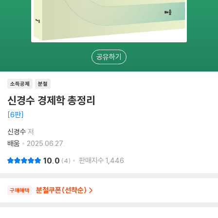
공유하기
소득공제
분철
신경수 경제학 총정리
6판
신경수
저
배움
2025.06.27.
10.0
판매지수
1,446
4
분철쿠폰(선착순)
구매혜택