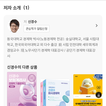
Chapter 11. 이윤극대화
저자 소개
1
Chapter 12. 완전경쟁시장
Chapter 13. 독점시장
Chapter 14. 독점적 경쟁시장
저
신경수
Chapter 15. 과점시장
관심작가 알림신청
Chapter 16. 게임이론
Chapter 17. 생산요소시장의 이윤극대화
동국대학교 경제학 박사(노동경제학 전공). 숭실대학교, 서울 시립대
Chapter 18. 생산요소시장이론
학교, 한국외국어대학교 외 다수 출강. 前 시립 인천대학 세무회계과
Chapter 19. 소득분배이론
겸임교수. 現 노무사단기 경제학 대표강사 / 공단기 경제학 대표강
Chapter 20. 후생경제학
사.
Chapter 21. 시장실패
Chapter 22. 정보경제학
신경수
의 다른 상품
Part 2. 거시경제학
Chapter 1. 국민소득의 측정
Chapter 2. 고전학파의 국민소득결정이론
Chapter 3. 케인즈의 국민소득결정이론