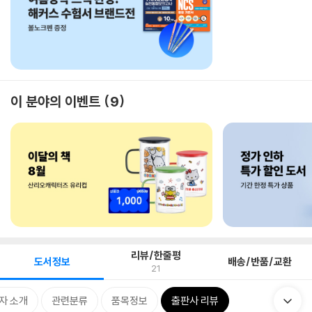
이 분야의 이벤트
9
리뷰/한줄평
도서정보
배송/반품/교환
21
자 소개
관련분류
품목정보
출판사 리뷰