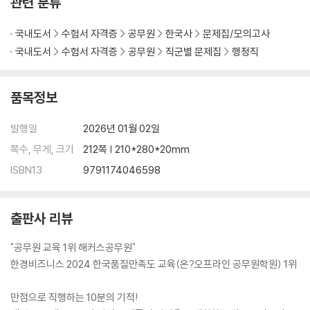
관련 분류
국내도서
수험서 자격증
공무원
한국사
문제집/모의고사
국내도서
수험서 자격증
공무원
직군별 문제집
행정직
품목정보
발행일
2026년 01월 02일
쪽수, 무게, 크기
212쪽 | 210*280*20mm
ISBN13
9791174046598
출판사 리뷰
"공무원 교육 1위 해커스공무원"
한경비즈니스 2024 한국품질만족도 교육(온?오프라인 공무원학원) 1위
만점으로 직행하는 10분의 기적!