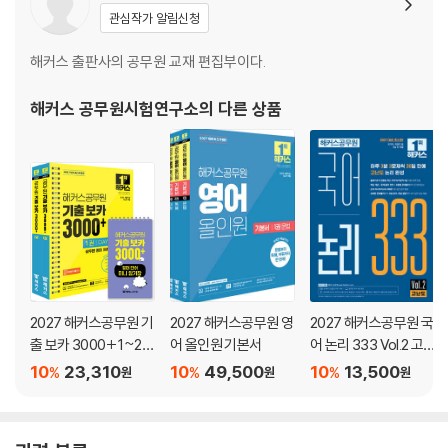
16일 하프모의고사 16
관심작가 알림신청
17일 하프모의고사 17
18일 하프모의고사 18
해커스 출판사의 공무원 교재 편집부이다.
19일 하프모의고사 19
20일 하프모의고사 20
해커스 공무원시험연구소
의 다른 상품
21일 하프모의고사 21
22일 하프모의고사 22
23일 하프모의고사 23
24일 하프모의고사 24
실전모의고사
실전모의고사 제1회
실전모의고사 제2회
2027 해커스공무원 기
2027 해커스공무원 영
2027 해커스공무원 국
실전모의고사 제3회
출 보카 3000+ 1~2권
어 올인원 기본서
어 논리 333 Vol.2 고
+영어단어 미니암기장
난도
10
23,310
10
49,500
10
13,500
OMR 답안지
%
%
%
원
원
원
3종 세트
정답 및 해설