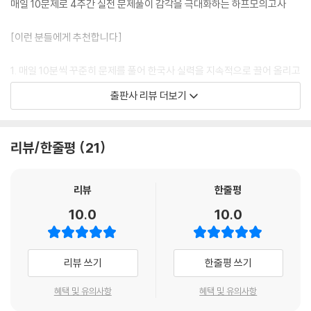
매일 10문제로 4주간 실전 문제풀이 감각을 극대화하는 하프모의고사
[이런 분들에게 추천합니다]
1. 매일 10분씩 꾸준히 문제를 풀어 한국사 실력을 지속적으로 끌어 올리고
싶은 분
출판사 리뷰 더보기
2. 시험 직전까지 많은 문제를 풀며 문제풀이 감각을 유지하고 싶은 분
3. 공무원 9급 시험의 출제 경향과 난이도가 철저히 반영된 문제로 실전에
탄탄히 대비하고 싶은 분
리뷰/한줄평
21
[해커스 교재만의 특장점]
리뷰
한줄평
1. 하루 10분, 매일 10문제씩! 공무원 한국사 만점 달성을 위한 [하프모의
10.0
10.0
고사 24회분]!
1) 하루 10분, 매일 10문제씩 24일간 공무원 9급 시험의 출제 경향이 반영
된 한국사 문제를 꾸준히 풀며 시험 직전까지 문제풀이 감각을 극대화할
리뷰 쓰기
한줄평 쓰기
수 있습니다.
2) 공무원 9급 시험에 출제될 가능성이 높은 내용들을 엄선하여 제작한 하
혜택 및 유의사항
혜택 및 유의사항
프모의고사 풀이를 통해 한국사 합격 실력으로 끌어올릴 수 있습니다.