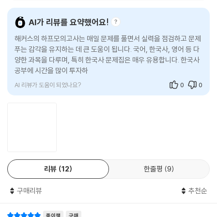
2. 추가로 제공되는 [실전모의고사 3회분]을 통해 실전 감각을 극대화할
AI가 리뷰를 요약했어요!
수 있습니다.
해커스의 하프모의고사는 매일 문제를 풀면서 실력을 점검하고 문제
1) 실제 시험과 동일하게 20문제로 구성된 '실전모의고사 3회분'으로 실
푸는 감각을 유지하는 데 큰 도움이 됩니다. 국어, 한국사, 영어 등 다
전 연습을 충분히 하고, 실전 감각을 극대화할 수 있습니다.
양한 과목을 다루며, 특히 한국사 문제집은 매우 유용합니다. 한국사
2) 각 모의고사마다 풀이 제한시간(15분)을 제시하여 실전에 가깝게 문제
공부에 시간을 많이 투자하지 못하는 사람들에게 꾸준히 활용하기
를 풀어볼 수 있습니다.
AI 리뷰가 도움이 되었나요?
0
0
3) 추가로 제공되는 답안지에 직접 답을 체크하면서 시간 연습도 철저하
게 할 수 있습니다.
3. 상세하고 꼼꼼한 해설을 통해 실력 향상이 가능합니다.
1) 모든 문제에 난이도 '상/중/하'를 표시하고, 정답과 오답 근거에 대해 쉽
게 풀어 쓴 해설을 통해?한?문제를?풀더라도?확실히?이해하여?실력
을?향상시킬?수?있습니다.
리뷰
12
한줄평
9
2) '이것도 알면 합격' 코너를 통해 반드시 알아두어야 할 포인트 및 심화
개념이 정리된 표를 확인하고, 놓치는 개념이 없도록 다시 한번 정리 및 복
구매리뷰
추천순
습할 수 있습니다.
4. [마무리 OX 퀴즈]를 통해 중요한 개념을 정리할 수 있습니다.
종이책
구매