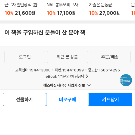
근로자 일반상식 (한국
NAL 봉투모의고사 국
기출은 문동균
문
사,사회)
어+영어+한국사 6회
F
10
21,600
10
17,100
10
27,000
1
%
%
%
원
원
원
분 (9급 공무원)
이 책을 구입하신 분들이 산 분야 책
로그인
최근 본 상품
주문/배송
고객센터 1544-3800
티켓 1544-6399
중고샵 1566-4295
eBook 1:1문의/채팅상담
예스이십사(주) 사업자 정보
이용약관
개인정보처리방침
청소년보호정책
선물하기
바로구매
카트담기
PC버전
회사소개
거래처관계자께
도서홍보
광고
Copyright © YES24 Corp. All Rights Reserved.
MATOM1