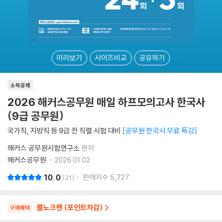
미리보기
사이즈비교
공유하기
소득공제
2026 해커스공무원 매일 하프모의고사 한국사
(9급 공무원)
국가직, 지방직 등 9급 전 직렬 시험 대비
공무원 한국사 무료 특강
해커스 공무원시험연구소
편저
해커스공무원
2026.01.02.
10.0
판매지수
5,727
21
볼노크펜 (포인트차감)
구매혜택