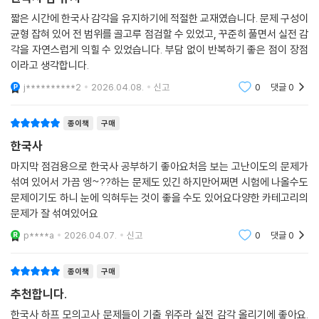
짧은 시간에 한국사 감각을 유지하기에 적절한 교재였습니다. 문제 구성이
균형 잡혀 있어 전 범위를 골고루 점검할 수 있었고, 꾸준히 풀면서 실전 감
각을 자연스럽게 익힐 수 있었습니다. 부담 없이 반복하기 좋은 점이 장점
이라고 생각합니다.
j**********2
2026.04.08.
신고
0
댓글
0
종이책
구매
한국사
마지막 점검용으로 한국사 공부하기 좋아요처음 보는 고난이도의 문제가
섞여 있어서 가끔 엥~??하는 문제도 있긴 하지만어쩌면 시험에 나올수도
문제이기도 하니 눈에 익혀두는 것이 좋을 수도 있어요다양한 카테고리의
문제가 잘 섞여있어요
p****a
2026.04.07.
신고
0
댓글
0
종이책
구매
추천합니다.
한국사 하프 모의고사 문제들이 기출 위주라 실전 감각 올리기에 좋아요.