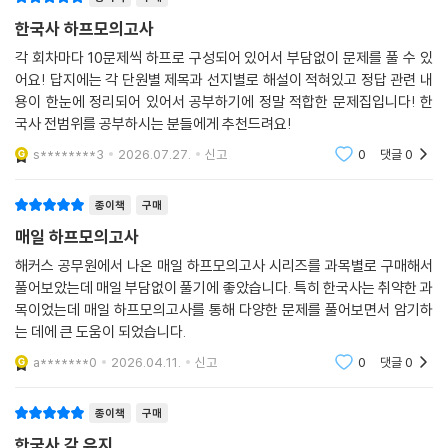
매회 모의고사를 풀어본 후에, 마무리 OX 퀴즈를 풀며 핵심 개념을 더욱
한국사 하프모의고사
확실하게 암기하고 정리할 수 있습니다.
각 회차마다 10문제씩 하프로 구성되어 있어서 부담없이 문제를 풀 수 있
어요! 답지에는 각 단원별 제목과 선지별로 해설이 적혀있고 정답 관련 내
5. [시대별 막판 암기 점검(PDF)]으로 시험 직전까지 필수 개념을 더욱 확
용이 한눈에 정리되어 있어서 공부하기에 정말 적합한 문제집입니다! 한
실하게 암기할 수 있습니다.
국사 전범위를 공부하시는 분들에게 추천드려요!
'시대별 막판 암기 점검(PDF)'을 풀어보며, 공무원 한국사 필수 개념을 확
s********3
2026.07.27.
신고
0
댓글
0
실하게 암기하였는지 최종 점검할 수 있습니다.
종이책
구매
[공무원 시험 합격을 위한 추가 학습 콘텐츠 - 해커스공무원(gosi.Hacke
매일 하프모의고사
rs.com)]
해커스 공무원에서 나온 매일 하프모의고사 시리즈를 과목별로 구매해서
1. 공무원 인강(교재 내 할인쿠폰 수록)
풀어보았는데 매일 부담없이 풀기에 좋았습니다. 특히 한국사는 취약한 과
2. 공무원 한국사 무료 특강
목이었는데 매일 하프모의고사를 통해 다양한 문제를 풀어보면서 암기하
는 데에 큰 도움이 되었습니다.
3. 시대별 막판 암기 점검(PDF)
4. 합격예측 온라인 모의고사(교재 내 응시권 및 해설강의 수강권 수록)
a*******0
2026.04.11.
신고
0
댓글
0
5. 회독용 OMR 답안지(PDF)
종이책
구매
한국사 감 유지