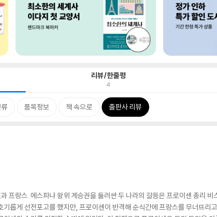
리뷰/한줄평
4
분류
품목정보
책 속으로
출판사 리뷰
과 프랑스. 에스파냐 왕위 계승권을 둘러싼 두 나라의 갈등은 프로이센 총리 
 호기롭게 선전포고를 했지만, 프로이센이 반격해 순식간에 프랑스를 무너뜨리고 