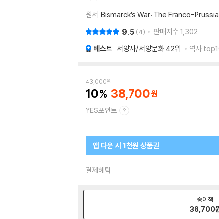
원서
Bismarck’s War: The Franco-Prussi
9.5
판매지수
1,302
4
베스트
서양사/서양문화
42위
역사 top1
43,000
원
10
38,700
YES포인트
앱 다운 시 1천원 상품권
결제혜택
종이책
38,700