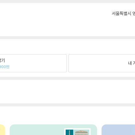
서울특별시 영
팔기
내 
800원