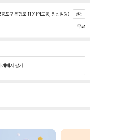
등포구 은행로 11(여의도동, 일신빌딩)
변경
무료
가게에서 팔기