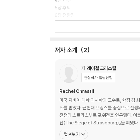
4장 전투
5장 후퇴
6장 전환점
7장 스당으로 가는 길
8장 스당과 바제유
9장 새로운 시작
10장 파리의 전략
저자 소개
2
11장 선택
12장 포위전
13장 파리의 가을
저
레이철 크라스틸
14장 관대함
관심작가 알림신청
15장 고통의 날들
16장 크리스마스
Rachel Chrastil
17장 겨울의 극장
미국 자비어 대학 역사학과 교수로, 학장 겸
18장 최후의 저항
위를 받았다. 근현대 프랑스를 중심으로 전쟁의
19장 휴전에서 평화조약까지
전쟁의 스트라스부르 포위전을 연구했다. 이를 바탕으로
20장 전쟁의 결산
전(The Siege of Strasbourg)』을 펴냈다
펼쳐보기
감사의 말