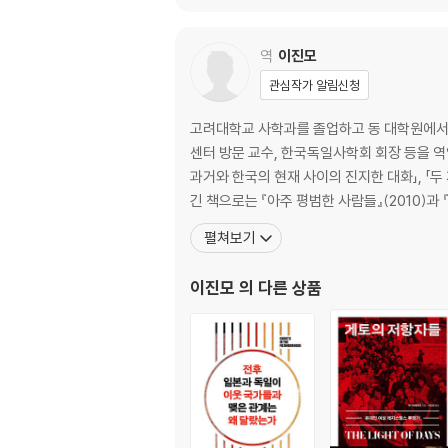
옮긴이의 말
참고문헌
역
이진모
주
도판 출처
관심작가 알림신청
찾아보기
고려대학교 사학과를 졸업하고 동 대학원에서 
센터 방문 교수, 한국독일사학회 회장 등을 역
과거와 한국의 현재 사이의 진지한 대화」, 「두 
긴 책으로는 『아주 평범한 사람들』(2010)과
펼쳐보기
이진모
의 다른 상품