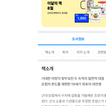
도서정보
책소개
목차
저자 소개
관련
책소개
거대한 야망이 맞부딪친 두 숙적의 필연적 대결
유럽의 판도를 재편한 19세기 최후의 대전쟁
근대 유럽에서 수차례 갈등을 거듭해온 프로이센
았다. 신식 소총과 기관총으로 무장한 프랑스가