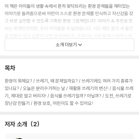
이 책은 아이들이 생활 속에서 흔히 맞닥뜨리는 환경 문제들을 재미있는
이야기로 들려줌으로써 어린이 스스로 환경 문제를 인식하고 자신감을 갖
고 바로 실천할 수 있도록 기획된 환경 그림책입니다. 이야기 속 주인공 또
비는 외계인이지만, 우리 아이들을 꼭 닮았습니다. 시도 때도 없이 새 물건
을 만들어 내고 싫증이 나면 쉽게 버리고, 쓰레기는 아무렇게나 버려서 마
을을 온통 쓰레기장으로 만들어 버리는 말썽꾸러기지요. 아이들은 또비의
소개 더보기
사소한 행동이 가져오는 엄청난 결과를 보면서 자연스레 자신의 행동을 되
돌아보게 될 것입니다. 그리고 작은 생활 습관을 바꾸는 것만으로도 지구
를 지킬 수 있다는 것을 알게 될 것입니다.
목차
책 말미에는 환경을 지키기 위한 다양한 실천 방법들을 실었습니다. 양치
환경이 뭐예요? / 쓰레기, 왜 문제일까요? / 쓰레기에도 여러 가지 종류가
나 목욕을 할 때는 물을 받아서 쓰고, 냉장고 문을 자주 여닫지 않고, 사용
있나요? / 오늘은 분리수거하는 날 / 재활용 쓰레기의 변신! / 음식물 쓰레
하지 않는 TV는 전원을 끄고, 종이컵이나 나무젓가락 같은 일회용품은 가
기, 제대로 알고 버리자! / 음식물 쓰레기일까? 아닐까? / 도전, 쓰레기로
능한 사용하지 않고, 음식은 꼭 먹을 만큼만 덜어서 먹고, 쓰레기는 종류별
장난감 만들기 / 환경 보호, 어린이도 할 수 있어요!
로 모아서 버리는 방법 들을 쉬운 설명과 다양한 활동 자료들을 통해 알려
줍니다. 부모님과 아이가 함께 보면서 알쏭달쏭 문제도 풀고, 재활용 물건
저자 소개
2
으로 장난감도 만들고, 게임도 하면서 환경에 대한 생각을 나누고 실천해
보세요.