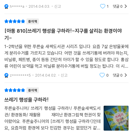
합니다. 사실 부모가 솔선수범하여 실천하며 생활에서 모
h*****a
2014.04.03.
신고
1
댓글
0
범을 보여줘야하는 일임에도 '나 하나쯤' 하는 생각으로
소홀하게 되는 경우가
종이책
[아동 810]쓰레기 행성을 구하라!-지구를 살리는 환경이야
기-
1-2학년을 위한 푸른숲 새싹도서관 시리즈 입니다. 요즘 7살 은방울꽃에
게 분리수거를 가르치고 있습니다. 어떤 것을 쓰레기통에 버려야 하는지,
비닐류, 페트병, 종이 등등 간단히 아이가 할 수 있을 정도로 합니다. 홍삼
류 어린이 보약을 먹고 비닐류 분리수거통에 버릴 정도는 됩니다. 이 시기
에 딱이 책이라 좋았습니다. 요즘은 이 책이 마음에 들었는지 벌써 몇 번이
z********5
2014.04.02.
신고
0
댓글
0
나
종이책
쓰레기 행성을 구하라!
푸른숲주니어/ 쓰레기 행성을 구하라!/ 푸른숲새싹도서
관/ 환경동화/ 재활용 재미난 환경그림책 한권이 찾
아왔어요. 푸른숲주니어의 [쓰레기 행성을 구하라!]인데
요, 요즘처럼 환경에 보다 민감한 경우는 없었던거 같아