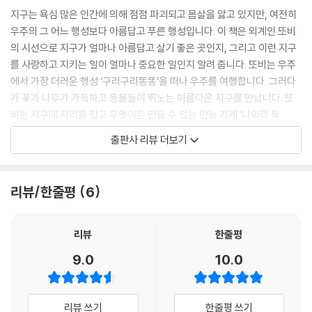
지구는 욕심 많은 인간에 의해 점점 파괴되고 몸살을 앓고 있지만, 여전히
우주의 그 어느 행성보다 아름답고 푸른 행성입니다. 이 책은 외계인 또비
의 시선으로 지구가 얼마나 아름답고 살기 좋은 곳인지, 그리고 이런 지구
를 사랑하고 지키는 일이 얼마나 중요한 일인지 알려 줍니다. 또비는 우주
에서 가장 더러운 행성 ‘구리구리똥똥’을 떠나 우주를 여행합니다. 그러다
가 꽃과 나무가 가득하고 동물들이 뛰노는 아름다운 지구를 만납니다. 또
비는 지구에 자리를 잡고 무엇이든 만들 수 있는 만능 기계 ‘나와라 뚝
딱!’으로 원하는 물건을 끊임없이 만들어 냅니다. 이처럼 쉽게 얻은 물건들
출판사 리뷰 더보기
은 금세 쓰레기로 버려지고 얼마 지나지 않아 또비네 집은 온통 쓰레기로
가득 차 버립니다. 또비는 더러운 쓰레기 행성이 싫어 도망쳤지만, 사실은
쓰레기를 만드는 건 또비 자신이었던 것이지요. 하지만 또비는 뭐가 문제
리뷰/한줄평
6
인지 알지 못한 채 계속해서 사고를 칩니다. 결국 땅이 오염되어 꽃이 말라
버리고, 강물이 썩어 물고기가 죽고, 쓰레기를 태운 연기가 온 마을을 뒤덮
어 마을 사람들의 건강을 위협하는 지경에 이릅니다. 마을 사람들은 잔뜩
리뷰
한줄평
화가 났지만, 또비를 내쫓는 대신에 쓰레기를 제대로 버리는 법에 대해 알
9.0
10.0
려 줍니다. 그리고 또비는 지구에서 배운 내용을 구리구리똥똥 행성 친구
들에게도 알려 주기로 합니다.
리뷰 쓰기
한줄평 쓰기