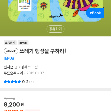
공유하기
소득공제
EPUB
쓰레기 행성을 구하라!
eBook
EPUB
선자은
글
강혜숙
그림
푸른숲주니어
2015.01.07.
9.2
6
8,200
원
8,200