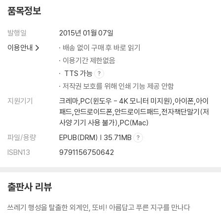
품목정보
발행일
2015년 01월 07일
이용안내
배송 없이 구매 후 바로 읽기
이용기간 제한없음
TTS 가능
저작권 보호를 위해 인쇄 기능 제공 안함
지원기기
크레마,PC(윈도우 - 4K 모니터 미지원),아이폰,아이
패드,안드로이드폰,안드로이드패드,전자책단말기(저
사양 기기 사용 불가),PC(Mac)
파일/용량
EPUB(DRM) | 35.71MB
ISBN13
9791156750642
출판사 리뷰
쓰레기 행성을 탈출한 외계인, 또비! 아름답고 푸른 지구를 만나다