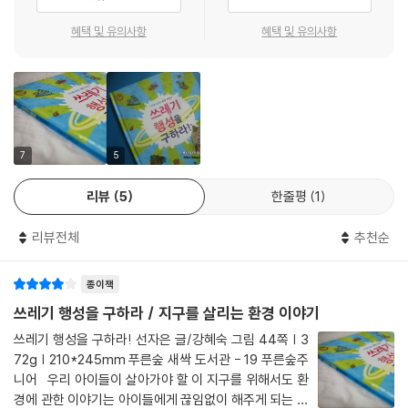
아이들은 또비 이야기를 통해 자신과 이웃을 지키는 일이 곧 지구를 지키
는 일이라는 것을 깨닫게 될 것입니다. 무엇보다 아름다운 지구를 사랑하
혜택 및 유의사항
혜택 및 유의사항
는 마음을 갖는 것이 중요하다는 것도요. 사랑하는 마음이 생기면 지키고
싶은 마음은 절로 따라오는 것일 테니까요.
만화처럼 재미있는 이야기와 익살스러운 그림까지, 책 읽는 재미가 쑥쑥!
책을 펼치는 순간, 꼬불꼬불 지렁이를 닮은 머리카락, 해님처럼 반짝이는
7
5
두 눈을 갖은 외계인 또비가 아이들의 시선을 사로잡습니다. 기발하고 재
리뷰
5
한줄평
1
기발랄한 캐릭터와 화려한 색감이 어우러진 강혜숙 작가의 그림은 우리나
라는 물론이고 프랑스 어린이들에게도 큰 사랑을 받고 있습니다. 이처럼
리뷰전체
추천순
말랑말랑하고 사랑스러운 그림은 책을 읽기 싫어하는 아이들의 궁금증을
유발할 뿐 아니라 자칫 딱딱하게 보일 수 있는 환경 관련 정보들을 쉽게 느
종이책
끼고 읽을 수 있도록 도와줍니다. 또 ‘구리구리똥똥 행성’, ‘나와라 뚝딱’처
럼 이름만 들어도 웃음이 날 만큼 재치 있게 지어진 단어들이 책 읽는 재미
쓰레기 행성을 구하라 / 지구를 살리는 환경 이야기
를 더 합니다. 또비와 함께 깔깔대며 웃고 울면서 책을 읽다 보면 어느새 아
쓰레기 행성을 구하라! 선자은 글/강혜숙 그림 44쪽 | 3
이들의 마음도 한 뼘 훌쩍 자랄 것입니다.
72g | 210*245mm 푸른숲 새싹 도서관 - 19 푸른숲주
니어 우리 아이들이 살아가야 할 이 지구를 위해서도 환
경에 관한 이야기는 아이들에게 끊임없이 해주게 되는 듯