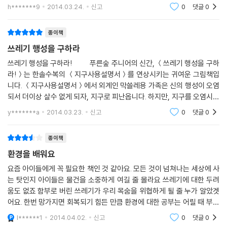
요. 그래서 더더욱 아이들에게 환경관련책을 읽혀야 한다
h*******9
2014.03.24.
신고
0
댓글
0
고 생각이 듭니다. 제목부터 무척 이야기가 궁금하게 만든
책이에요.
종이책
쓰레기 행성을 구하라
쓰레기 행성을 구하라! 푸른숲 주니어의 신간, ＜쓰레기 행성을 구하
라!＞는 한솔수복의 ＜지구사용설명서＞를 연상시키는 귀여운 그림책입
니다. ＜지구사용설명서＞에서 외계인 막쓸레용 가족은 신의 행성이 오염
되서 더이상 살수 없게 되자, 지구로 피난옵니다. 하지만, 지구를 오염시키
는 나쁜 생활습관 때문에 지구거주 허가서가 취소될 위험에 처하
y*******a
2014.03.23.
신고
0
댓글
0
종이책
환경을 배워요
요즘 아이들에게 꼭 필요한 책인 것 같아요. 모든 것이 넘쳐나는 세상에 사
는 탓인지 아이들은 물건을 소중하게 여길 줄 몰라요 쓰레기에 대한 두려
움도 없죠 함부로 버린 쓰레기가 우리 목숨을 위협하게 될 줄 누가 알았겟
어요. 한번 망가지면 회복되기 힘든 만큼 환경에 대한 공부는 어릴 때 부터
시작하는 게 좋은 것 같아요. 환경의 중요성에 대해 재미있게 배울 수 있어
l******1
2014.04.02.
신고
0
댓글
0
참