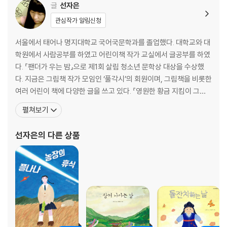
글
선자은
관심작가 알림신청
서울에서 태어나 명지대학교 국어국문학과를 졸업했다. 대학교와 대
학원에서 사람공부를 하였고 어린이책 작가 교실에서 글공부를 하였
다. 『팬더가 우는 밤』으로 제1회 살림 청소년 문학상 대상을 수상했
다. 지금은 그림책 작가 모임인 ‘풀각시’의 회원이며, 그림책을 비롯한
여러 어린이 책에 다양한 글을 쓰고 있다. 『영원한 황금 지킴이 그리
핀』, 『꼬마해녀와 물할망』, 『상여 나가는 날』을 비롯한 다수의 그림책
펼쳐보기
과 동화책 『위험한 게임 마니또』, 『화장실 귀』, 게임왕』, 『예쁜 얼굴
팝니다』, 『화장실 귀』, 『그날의 기억』 등을 썼다. 또 『계약자』『빨간 지
선자은
의 다른 상품
붕의 나나』, 『엘리스 월드』