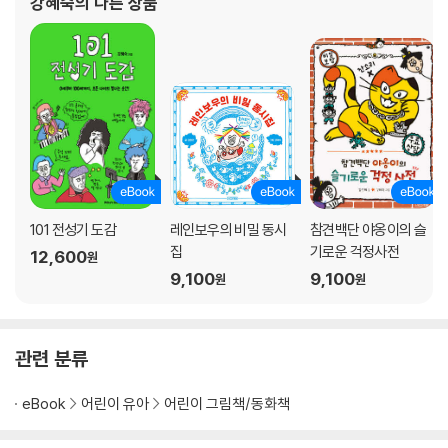
강혜숙
의 다른 상품
『저승 차차차
101 전성기 도감
레인보우의 비밀 동시
참견백단 야옹이의 슬
집
기로운 걱정사전
12,600
원
9,100
9,100
원
원
관련 분류
eBook
어린이 유아
어린이 그림책/동화책