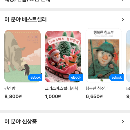
이 분야 베스트셀러
긴긴밤
크리스마스 컬러링북
행복한 청소부
5
8,800
1,000
6,650
9
원
원
원
이 분야 신상품