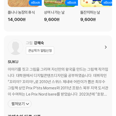
플나나 농장의 휴식
상여 나가는 날
돌잔치하는 날
14,000
9,600
9,600
원
원
원
그림
강혜숙
관심작가 알림신청
SUKU
이야기를 짓고 그림을 그리며 자신만의 왕국을 만드는 그림책 작가입
니다. 대학원에서 디지털콘텐츠디자인을 공부하였습니다. 데뷔작인
『꼬리야? 꼬리야!』로 2010년 스위스 제네바 어린이가 뽑은 최우수
그림책 상인 Prix P’tits Momes와 2011년 프랑스 북부 지역 도서관
이 수여하는 Le Prix Nord Isere를 받았습니다. 2023년에 『호랑이
생일날이렷다』로 대한민국 그림책상 특별상을 받았습니다. 쓰고 그
펼쳐보기
린 책으로 『일곱 빛깔 요정들의 운동회』 『별세계』 『수레를 탄 해』 『옛
날 옛날에 심심한 사람이 있었는데』 『요즘 토끼 타령』 등이 있습니다.