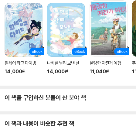
휠체어 타고 다이빙
나비를 날려 보낸 날
불량한 자전거 여행
푸
14,000
14,000
11,040
1
원
원
원
이 책을 구입하신 분들이 산 분야 책
이 책과 내용이 비슷한 추천 책