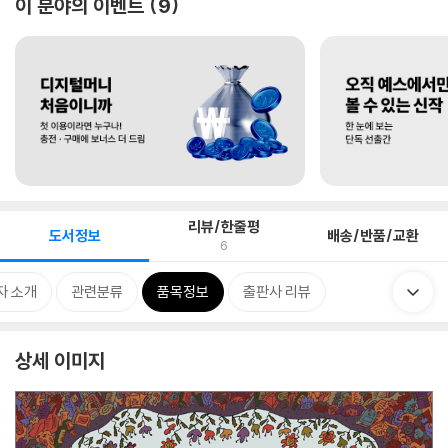
이 분야의 이벤트
9
리뷰/한줄평
도서정보
배송/반품/교환
6
자 소개
관련분류
품목정보
출판사 리뷰
상세 이미지