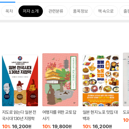
목차
저자 소개
관련분류
품목정보
책 속으로
출
지도로 읽는다 일본 전
여행자를 위한 교토 답
일본 현지 노포 맛집 대
도
국시대 130년 지정학
사기
백과
10
10
16,200
10
19,800
10
16,200
%
%
%
원
원
원