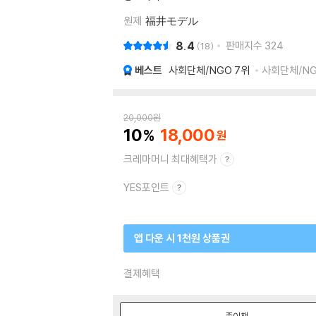
원제
福井モデル
8.4
판매지수
324
18
베스트
사회단체/NGO
7위
사회단체/NGO
20,000
원
10
18,000
크레마머니 최대혜택가
YES포인트
앱 다운 시 1천원 상품권
결제혜택
종이책