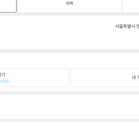
원제
서울특별시 영
팔기
내 
000원