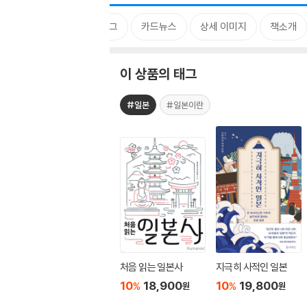
태그
카드뉴스
상세 이미지
책소개
이 상품의 태그
#일본
#일본이란
처음 읽는 일본사
지극히 사적인 일본
10
18,900
10
19,800
%
%
원
원