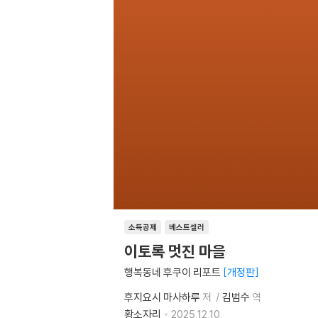
소득공제
베스트셀러
이토록 멋진 마을
행복동네 후쿠이 리포트
개정판
후지요시 마사하루
저
김범수
역
황소자리
2025.12.10.