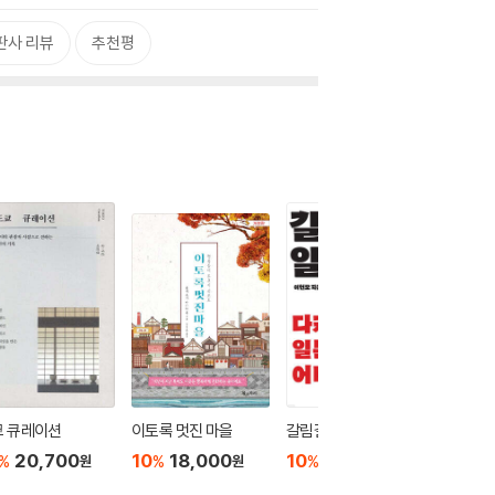
판사 리뷰
추천평
쿄 큐레이션
이토록 멋진 마을
갈림길의 일본
지금은, 
행
20,700
10
18,000
10
22,320
%
%
%
원
원
원
10
1
%