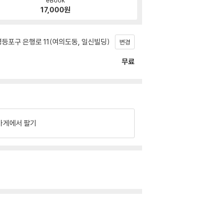
17,000
원
등포구 은행로 11(여의도동, 일신빌딩)
변경
무료
가게에서 팔기