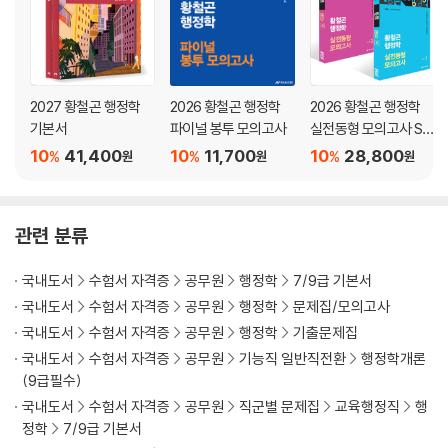
전범위 진도별
제17회 기출 변형 모의고사
제18회 기출 변형 모의고사
제19회 기출 변형 모의고사
2027 황철곤 행정학
2026 황철곤 행정학
2026 황철곤 행정학
제20회 기출 변형 모의고사
기본서
파이널 봉투 모의고사
실전동형 모의고사 SE
ASON 1~2권 세트
10
41,400
10
11,700
10
28,800
%
%
%
원
원
원
해설편 : 책속의 책
관련 분류
국내도서
수험서 자격증
공무원
행정학
7/9급 기본서
국내도서
수험서 자격증
공무원
행정학
문제집/모의고사
국내도서
수험서 자격증
공무원
행정학
기출문제집
국내도서
수험서 자격증
공무원
기능직 일반직전환
행정학개론
(9급필수)
국내도서
수험서 자격증
공무원
직군별 문제집
교육행정직
행
정학
7/9급 기본서