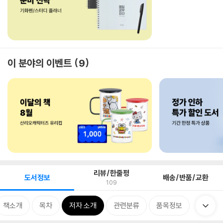
이 분야의 이벤트
9
리뷰/한줄평
도서정보
배송/반품/교환
109
책소개
목차
저자 소개
관련분류
품목정보