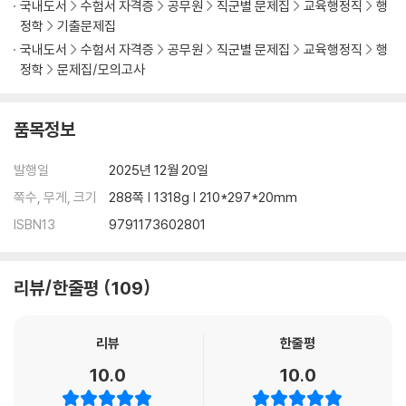
국내도서
수험서 자격증
공무원
직군별 문제집
교육행정직
행
정학
기출문제집
국내도서
수험서 자격증
공무원
직군별 문제집
교육행정직
행
정학
문제집/모의고사
품목정보
발행일
2025년 12월 20일
쪽수, 무게, 크기
288쪽 | 1318g | 210*297*20mm
ISBN13
9791173602801
리뷰/한줄평
109
리뷰
한줄평
10.0
10.0