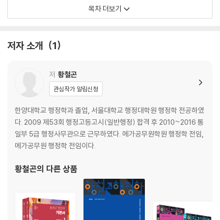
목차 더보기
조직
제7회 기출 변형 모의고사
제8회 기출 변형 모의고사
저자 소개
1
제9회 기출 변형 모의고사
인사
저
황철곤
제10회 기출 변형 모의고사
관심작가 알림신청
제11회 기출 변형 모의고사
제12회 기출 변형 모의고사
한양대학교 행정학과 졸업, 서울대학교 행정대학원 행정학 전공하였
다. 2009 제53회 행정고등고시(일반행정) 합격 후 2010~2016 통
재무
일부 5급 행정사무관으로 근무하였다. 메가공무원학원 행정학 전임,
제13회 기출 변형 모의고사
메가공무원 행정학 전임이다.
제14회 기출 변형 모의고사
황철곤
의 다른 상품
지방
제15회 기출 변형 모의고사
제16회 기출 변형 모의고사