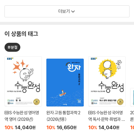
더보기
이 상품의 태그
#분철
EBS 수능완성 영어영
완자 고등 통합과학 2
EBS 수능완성 국어영
2
역 영어 (2026년)
(2026년용)
역 독서·문학·화법과 작
론
문 (2026년)
(
10
14,040
10
16,650
10
14,040
1
%
%
%
원
원
원