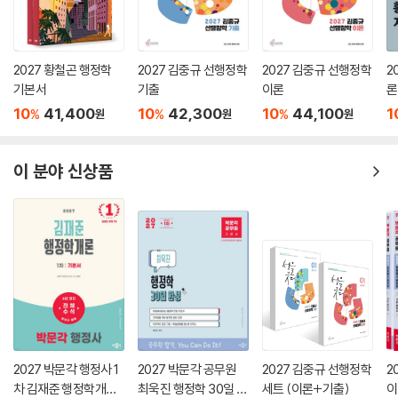
2027 황철곤 행정학
2027 김중규 선행정학
2027 김중규 선행정학
2
기본서
기출
이론
론
10
41,400
10
42,300
10
44,100
1
%
%
%
원
원
원
이 분야 신상품
2027 박문각 행정사 1
2027 박문각 공무원
2027 김중규 선행정학
2