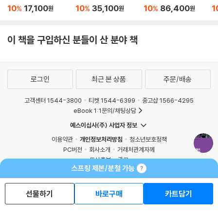
차 김재준 행정학개론
최욱진 행정학 30일 완
세트 (이론+기출)
이
기본서
성 기본서
학
10
17,100
10
35,100
10
86,400
1
%
%
%
원
원
원
이 책을 구입하신 분들이 산 분야 책
로그인
최근 본 상품
주문/배송
고객센터 1544-3800
티켓 1544-6399
중고샵 1566-4295
eBook 1:1문의/채팅상담
예스이십사(주) 사업자 정보
이용약관
개인정보처리방침
청소년보호정책
PC버전
회사소개
거래처관계자께
스프링 제본/분철 가능
도서홍보
광고
Copyright © YES24 Corp. All Rights Reserved.
MATOM7
선물하기
바로구매
카트담기