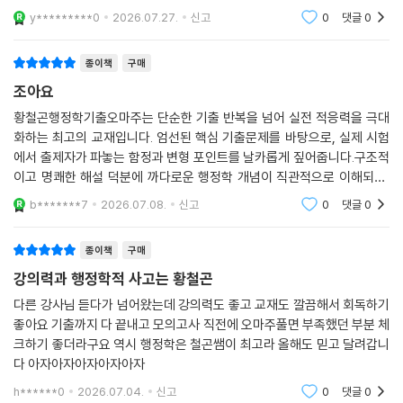
어 있어 다시 개념을 확인 할 수 있어 좋습니다.
y*********0
2026.07.27.
신고
0
댓글
0
종이책
구매
조아요
황철곤행정학기출오마주는 단순한 기출 반복을 넘어 실전 적응력을 극대
화하는 최고의 교재입니다. 엄선된 핵심 기출문제를 바탕으로, 실제 시험
에서 출제자가 파놓는 함정과 변형 포인트를 날카롭게 짚어줍니다.구조적
이고 명쾌한 해설 덕분에 까다로운 행정학 개념이 직관적으로 이해되며,
선지 분석을 통해 오답을 빠르게 걸러내는 눈을 기를 수 있습니다. 기출 회
b*******7
2026.07.08.
신고
0
댓글
0
독과 실전 훈련을 동
종이책
구매
강의력과 행정학적 사고는 황철곤
다른 강사님 듣다가 넘어왔는데 강의력도 좋고 교재도 깔끔해서 회독하기
좋아요 기출까지 다 끝내고 모의고사 직전에 오마주풀면 부족했던 부분 체
크하기 좋더라구요 역시 행정학은 철곤쌤이 최고라 올해도 믿고 달려갑니
다 아자아자아자아자아자