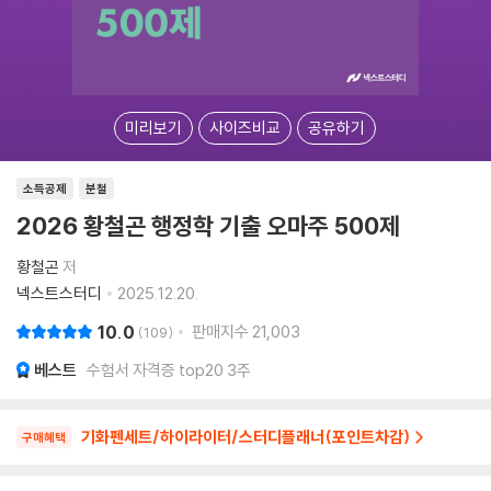
미리보기
사이즈비교
공유하기
소득공제
분철
2026 황철곤 행정학 기출 오마주 500제
황철곤
저
넥스트스터디
2025.12.20.
10.0
판매지수
21,003
109
베스트
수험서 자격증 top20 3주
기화펜세트/하이라이터/스터디플래너(포인트차감)
구매혜택