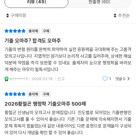
리뷰
49
한줄평
60
구매리뷰
추천순
종이책
구매
기출 오마주? 합격도 오마주
기출의 변형 원리를 완벽히 파악하여 실전 응용력을 극대화해 주는 고품격
모의고사입니다. 지엽적인 암기보다 논리적 사고를 길러주며, 상세한 해설
덕분에 약점을 즉각 보완할 수 있네요. 출제자의 눈으로 행정학을 바라보
게 해주는 마무리 필독서입니다
b******3
2026.03.19.
신고
1
댓글
0
종이책
구매
2026황철곤 행정학 기출오마주 500제
황철곤 선생님의 모의고사 문제집입니다. 진도별로 되어있는 기출변형인
모의고사를 풀 수 있어서 좋습니다. 기존 기출 문제에 익숙해지면서 기출
문제 회독이 힘들었는데 같은 내용이어도 다른 표현으로 문제들이 구성되