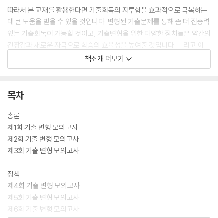
따라서 본 교재를 활용한다면 기출회독의 지루함을 효과적으로 극복하는
데 큰 도움을 받을 수 있을 것입니다. 변형된 기출문제를 통해 좀 더 집중력
있는 기출회독이 가능할 것이고, 기출변형을 위한 다양한 장치들은 약간의
긴장감과 새로운 자극으로 학습의 효율성을 높여줄 것입니다. 그리고 이
과정을 통해 최종적으로는 기출문제의 핵심 출제논점을 다양한 방식으로
책소개 더보기
반복하여 훈련한 후 체화하게 될 것입니다.
본 교재는 20회분의 진도별 모의고사로 구성되어 있습니다. 1회당 15분의
목차
시간을 정해놓고 직접 문제를 푼 후에 해설을 참고하거나 강의를 수강하면
됩니다. 교재에 첨부되어 있는 진도표를 확인하여 미리 준비한 후 시험을
총론
치러도 좋습니다. 각 변형문제마다 참고한 기출문제들의 정보도 수록했으
제1회 기출 변형 모의고사
므로 기출문제집에서 함께 확인하면 더욱 풍부한 학습이 될 것입니다.
제2회 기출 변형 모의고사
제3회 기출 변형 모의고사
꼭 해야 하지만 실제로 하기는 힘든 기출회독. ‘기출 오마주 500제’가 그
어려운 과정을 극복하는 데 많은 도움이 되기를 소망합니다.
정책
제4회 기출 변형 모의고사
제5회 기출 변형 모의고사
제6회 기출 변형 모의고사