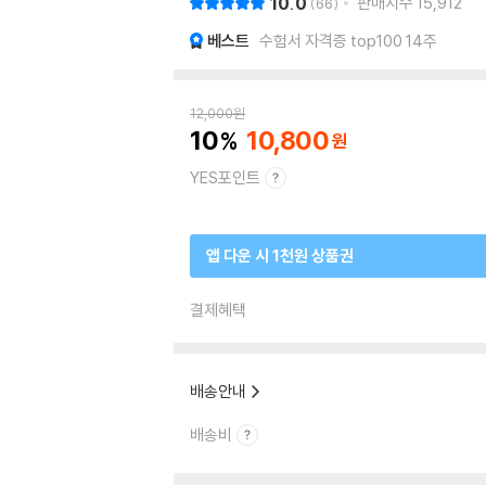
10.0
판매지수
15,912
66
베스트
수험서 자격증 top100 14주
12,000
원
10
10,800
YES포인트
앱 다운 시 1천원 상품권
결제혜택
배송안내
배송비