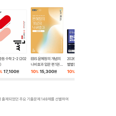
중등 수학 2-2 (202
EBS 윤혜정의 개념의
2026 큰별쌤 최태성의
오투 중학 
)
나비효과 입문 편 1권
별별한국사 한국사능
026년)
문학 (2026년용)
력검정시험 심화(1,2,3
17,100
10
15,300
10
17,100
10
1
%
%
%
%
원
원
원
급) 상
에서 출제되었던 주요 기출문제 148제를 선별하여