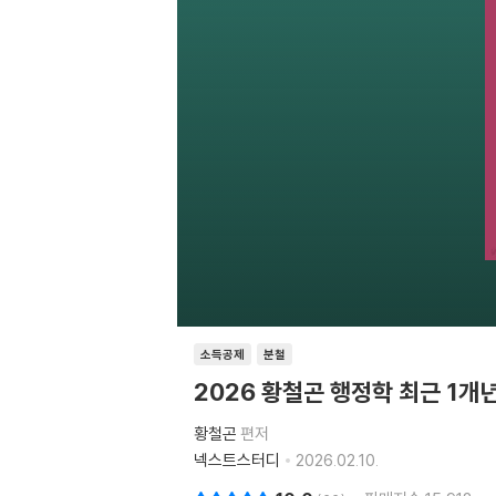
소득공제
분철
2026 황철곤 행정학 최근 1개
황철곤
편저
넥스트스터디
2026.02.10.