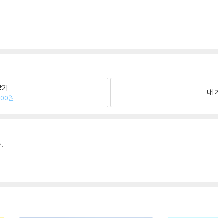
.
팔기
내 
000원
.