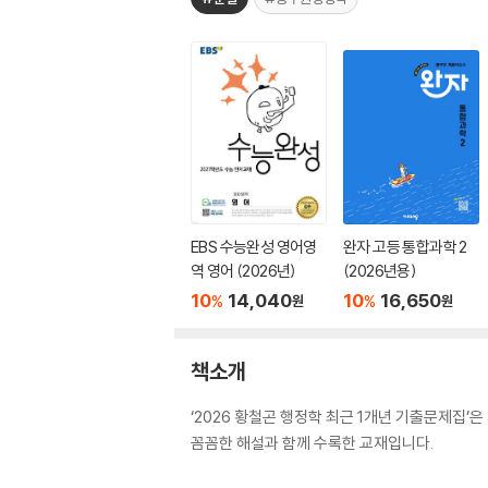
EBS 수능완성 영어영
완자 고등 통합과학 2
역 영어 (2026년)
(2026년용)
10
14,040
10
16,650
%
%
원
원
책소개
‘2026 황철곤 행정학 최근 1개년 기출문제집’
꼼꼼한 해설과 함께 수록한 교재입니다.