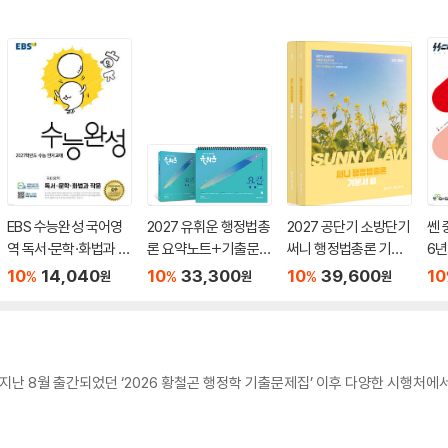
EBS 수능완성 국어영
2027 유휘운 행정법총
2027 공단기 소방단기
쎈 
역 독서·문학·화법과 작
론 요약노트+기출문제
써니 행정법총론 기본
6년
문 (2026년)
(요.플.)
서
10
14,040
10
33,300
10
39,600
10
%
%
%
원
원
원
은 지난 8월 출간되었던 ‘2026 황철곤 행정학 기출문제집’ 이후 다양한 시행처