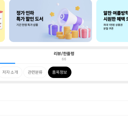
리뷰/한줄평
66
저자 소개
관련분류
품목정보