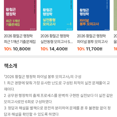
2026 황철곤 행정학
2026 황철곤 행정학
2026 황철곤 행정학
2
최근 1개년 기출문제집
실전동형 모의고사 SE
파이널 봉투 모의고사
울
ASON 1
행
10
10,800
10
14,400
10
11,700
1
%
%
%
원
원
원
책소개
「2026 황철곤 행정학 파이널 봉투 모의고사」의 구성
1. 최근 경향에 맞춰 가장 유사한 난도로 구성된 최적의 실전 문제풀이 교
재이다.
2. 공무원 행정학의 출제 프로세스를 완벽히 구현한 실전보다 더 실전 같은
모의고사로만 6회로 구성하였다.
3. 정답과 해설을 별책으로 완전히 분리하여 문제를 푼 후 불편함 없이 정
답과 해설을 확인할 수 있도록 하였다.