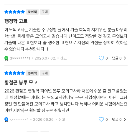
t*******t
2026.07.10.
신고
0
댓글
0
종이책
구매
행정학 고트
이 모의고사는 기출만 주구장창 풀어서 기출 회독이 지겨우신 분들 마무리
학습을 위해 좋은 모의고사 같습니다 난이도도 적당한 것 같고 무엇보다
기출에 나온 표현보다 좀 생소한 표현으로 자신의 약점을 정확히 찾아낼
수 있습니다 추천합니다 !!
d********1
2026.07.02.
신고
0
댓글
0
종이책
구매
황철곤 봉투 모고
2026 황철곤 행정학 파이널 봉투 모의고사하 처음에 쉬운 줄 알고 풀었는
데 채점할때는 비내리는 모의고사였어요 은근 지엽적이면서 아닌.. 그냥
정말 잘 만들어진 모의고사 라고 생각합니다 특히나 어려운 시험에서는요
이번 지방직은 황당할 정도로 쉬웠지만..
k*******4
2026.06.26.
신고
0
댓글
0