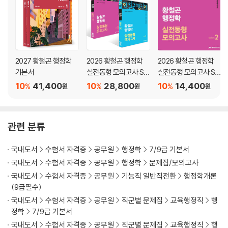
2027 황철곤 행정학
2026 황철곤 행정학
2026 황철곤 행정학
기본서
실전동형 모의고사 SE
실전동형 모의고사 SE
ASON 1~2권 세트
ASON 2
10
41,400
10
28,800
10
14,400
%
%
%
원
원
원
관련 분류
국내도서
수험서 자격증
공무원
행정학
7/9급 기본서
국내도서
수험서 자격증
공무원
행정학
문제집/모의고사
국내도서
수험서 자격증
공무원
기능직 일반직전환
행정학개론
(9급필수)
국내도서
수험서 자격증
공무원
직군별 문제집
교육행정직
행
정학
7/9급 기본서
국내도서
수험서 자격증
공무원
직군별 문제집
교육행정직
행