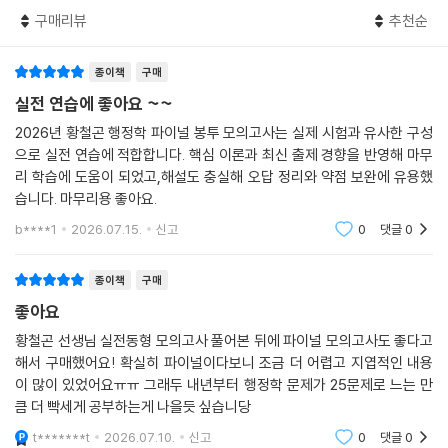
구매리뷰
추천순
종이책
구매
실전 연습에 좋아요 ~~
2026년 황철곤 행정학 파이널 봉투 모의고사는 실제 시험과 유사한 구성
으로 실전 연습에 적합합니다. 핵심 이론과 최신 출제 경향을 반영해 마무
리 학습에 도움이 되었고,해설도 충실해 오답 정리와 약점 보완에 유용했
습니다. 마무리용 좋아요.
b****1
2026.07.15.
신고
0
댓글
0
종이책
구매
좋아요
황철곤 선생님 실전동형 모의고사 풀어본 뒤에 파이널 모의고사도 좋다고
해서 구매했어요! 확실히 파이널이다보니 조금 더 어렵고 지엽적인 내용
이 많이 있었어요ㅠㅠ 그래두 내년부터 행정학 문제가 25문제로 느는 만
큼 더 빡세게 공부하는게 나을듯 싶습니당