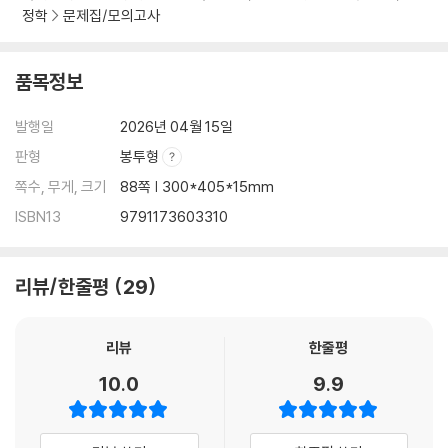
정학
문제집/모의고사
품목정보
발행일
2026년 04월 15일
판형
봉투형
쪽수, 무게, 크기
88쪽 | 300*405*15mm
ISBN13
9791173603310
리뷰/한줄평
29
리뷰
한줄평
10.0
9.9