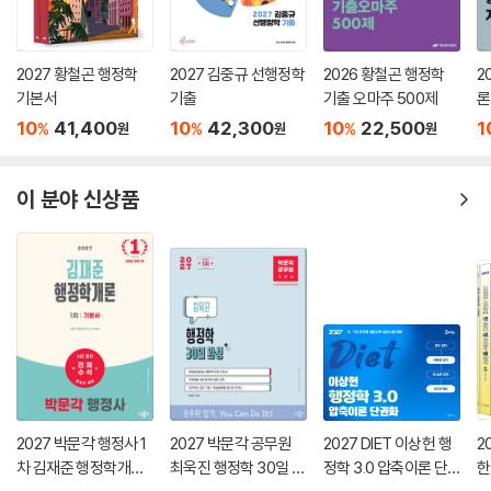
2027 황철곤 행정학
2027 김중규 선행정학
2026 황철곤 행정학
2
기본서
기출
기출 오마주 500제
론
10
41,400
10
42,300
10
22,500
1
%
%
%
원
원
원
이 분야 신상품
2027 박문각 행정사 1
2027 박문각 공무원
2027 DIET 이상헌 행
2