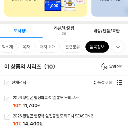
리뷰/한줄평
도서정보
배송/반품/교환
29
책소개
목차
저자 소개
관련분류
품목정보
이 상품의 시리즈
10
알림신청
전체선택
품절포함
2026 황철곤 행정학 파이널 봉투 모의고사
10
11,700
%
원
2026 황철곤 행정학 실전동형 모의고사 SEASON 2
10
14,400
%
원