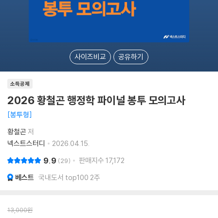
사이즈비교
공유하기
소득공제
2026 황철곤 행정학 파이널 봉투 모의고사
봉투형
황철곤
저
넥스트스터디
2026.04.15.
9.9
판매지수
17,172
29
베스트
국내도서 top100 2주
13,000
원