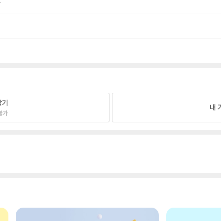
.
팔기
내 
불가