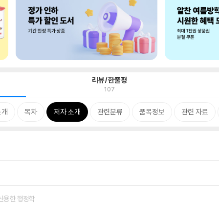
리뷰/한줄평
107
소개
목차
저자 소개
관련분류
품목정보
관련 자료
 신용한 행정학