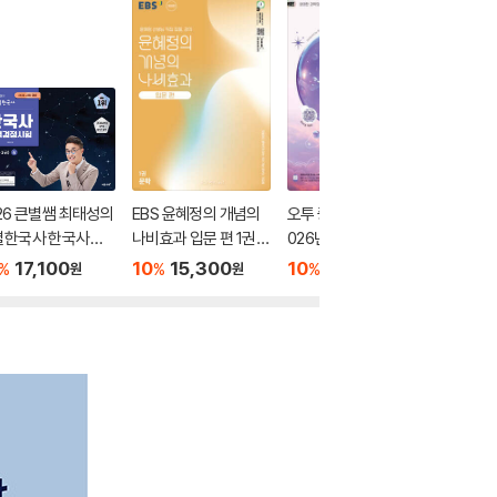
26 큰별쌤 최태성의
EBS 윤혜정의 개념의
오투 중학 과학 2-2 (2
2026 
별한국사 한국사능
나비효과 입문 편 1권
026년)
별별한국
정시험 심화(1,2,3
문학 (2026년용)
력검정시험
17,100
10
15,300
10
17,550
10
1
%
%
%
%
원
원
원
 상
급) 하