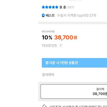
9.8
107
베스트
수험서 자격증 top100 27주
43,000
원
10
38,700
YES포인트
앱 다운 시 1천원 상품권
결제혜택
종이책
38,700