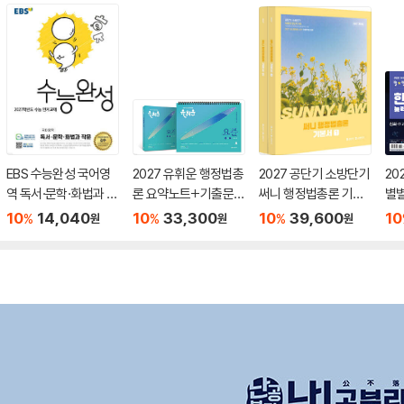
EBS 수능완성 국어영
2027 유휘운 행정법총
2027 공단기 소방단기
20
역 독서·문학·화법과 작
론 요약노트+기출문제
써니 행정법총론 기본
별
문 (2026년)
(요.플.)
서
력검
10
14,040
10
33,300
10
39,600
10
%
%
%
원
원
원
급)