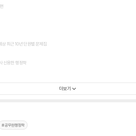
론편
예상 최근 10년 단원별 문제집
고사 신용한 행정학
더보기
#공무원행정학