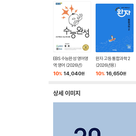
EBS 수능완성 영어영
완자 고등 통합과학 2
역 영어 (2026년)
(2026년용)
10
14,040
10
16,650
%
%
원
원
상세 이미지