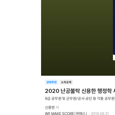
강력추천
소득공제
2020 난공불락 신용한 행정학
9급 공무원 및 군무원/공사·공단 등 각종 공무
신용한
저
WE MAKE SCORE(위메스)
2019.06.21.