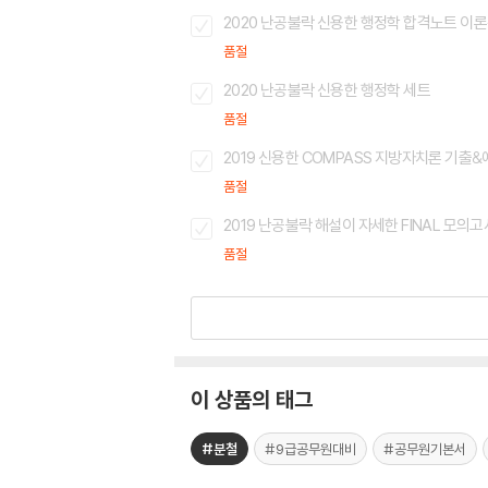
2020 난공불락 신용한 행정학 합격노트 이
품절
2020 난공불락 신용한 행정학 세트
품절
2019 신용한 COMPASS 지방자치론 기출&
품절
2019 난공불락 해설이 자세한 FINAL 모의
품절
이 상품의 태그
#분철
#9급공무원대비
#공무원기본서