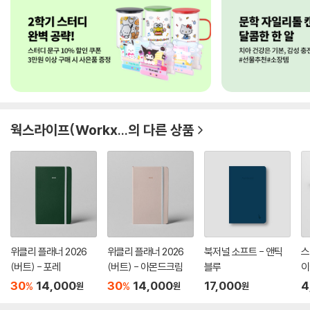
웍스라이프(Workx...
의 다른 상품
위클리 플래너 2026
위클리 플래너 2026
북저널 소프트 - 앤틱
스
(버트) - 포레
(버트) - 아몬드크림
블루
이
문트
30
14,000
30
14,000
17,000
4
%
%
원
원
원