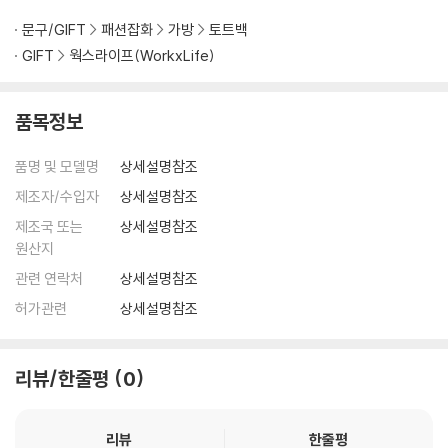
문구/GIFT
패션잡화
가방
토트백
GIFT
웍스라이프(WorkxLife)
품목정보
품명 및 모델명
상세설명참조
제조자/수입자
상세설명참조
제조국 또는
상세설명참조
원산지
관련 연락처
상세설명참조
허가관련
상세설명참조
리뷰/한줄평
0
리뷰
한줄평