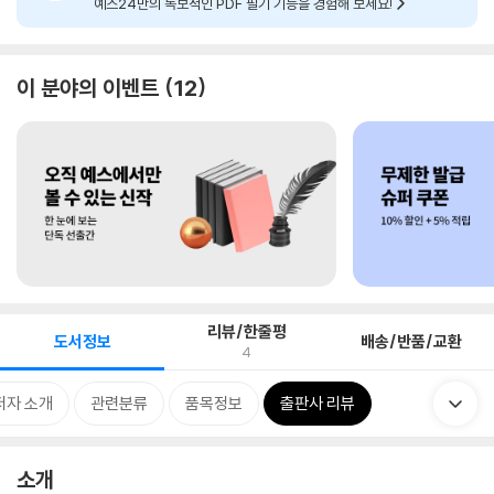
예스24만의 독보적인 PDF 필기 기능을 경험해 보세요!
이 분야의 이벤트
12
리뷰/한줄평
도서정보
배송/반품/교환
4
저자 소개
관련분류
품목정보
출판사 리뷰
소개