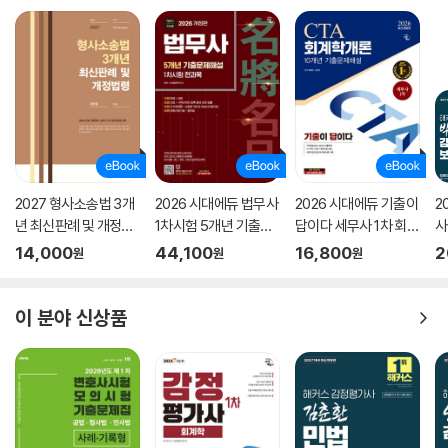
2027 형사소송법 3개
2026 시대에듀 법무사
2026 시대에듀 기출이
2
년 최신판례 및 개정법
1차시험 5개년 기출문
답이다 세무사 1차 회계
사
령(4판)
제해설
학개론 기출문제해설 1
정
14,000
44,100
16,800
2
원
원
원
0개년
차
사
이 분야 신상품