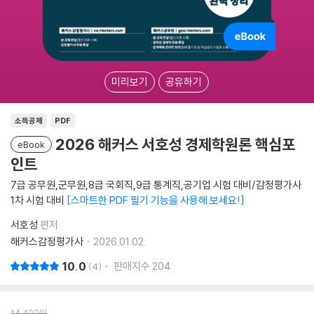
미리보기
공유하기
소득공제
PDF
2026 해커스 서호성 경제학원론 핵심포
eBook
인트
7급 공무원,군무원,8급 국회직,9급 통계직,공기업 시험 대비/감정평가사
1차 시험 대비
스마트한 PDF 필기 기능을 사용해 보세요!
서호성
편저
해커스감정평가사
2026.01.02.
10.0
판매지수
204
4
14,400
원