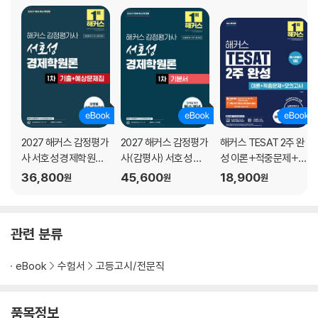
제6장 국민소득결정이론
Topic 18. GDP
Topic 19. 국민소득 결정이론
Topic 20. 소비이론
Topic 21. 투자이론
제7장 화폐금융론
Topic 22. 본원통화와 화폐공급
2027 해커스 감정평가
2027 해커스 감정평가
해커스 TESAT 2주 완
Topic 23. 화폐수요
사 서호성 경제학원론 1
사(감평사) 서호성 경
성 이론+적중문제+모
차 기출+예상문제집
제학원론 1차 기본서
의고사
36,800
45,600
18,900
제8장 총수요공급
원
원
원
(감정평가사 1차 시험
Topic 24. IS-LM 모형
대비)
Topic 25. 총수요-총공급 모형
Topic 26. 물가
관련 분류
Topic 27. 실업과 필립스곡선
eBook
수험서
고등고시/전문직
제9장 경기변동과 경기안정화정책
Topic 28. 경기변동
품목정보
Topic 29. 경제성장론