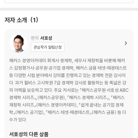
형
Topic 7. 현시선호이론, 기대효용이론
저자 소개
1
제3장 생산자이론
Topic 8. 생산자이론(1) - 생산함수
Topic 9. 생산자이론(2) - 비용함수
편저
서호성
관심작가 알림신청
제4장 시장이론
Topic 10. 완전경쟁시장
해커스 경영아카데미 회계사 경제학, 세무사 재정학을 비롯해 해커
Topic 11. 독점시장
스 감정평가사·공무원·공기업 경제학, 해커스 금융 테셋·매경테스트
Topic 12. 독점적 경쟁시장
등 다양한 시험 분야에서 강의를 진행하고 있는 경제학 전문 강사이
Topic 13. 과점시장
다. 과거 윌비스 고시학원 7급 경제학 강사로 활동하는 등 폭넓은 강
의 이력을 보유하고 있다. 주요 저서로는 『해커스공무원 서호성 ABC
제5장 생산요소시장과 시장실패
경제학 시리즈』,(해커스공무원), 『해커스 경제학 시리즈』, 『해커스
Topic 14. 생산요소시장과 소득분배
재정학 시리즈』(해커스 경영아카데미), 『쉽게 끝내는 공기업 경제
Topic 15. 조세
학』(해커스 공기업), 『해커스 테셋·매경테스트』(해커스 금융) 등 다
Topic 16. 후생경제학과 외부성
수가 있다.
Topic 17. 공공재와 정보의 비대칭성
서호성
의 다른 상품