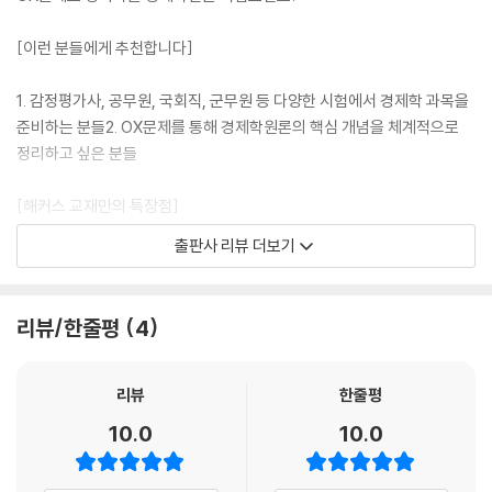
[이런 분들에게 추천합니다]
1. 감정평가사, 공무원, 국회직, 군무원 등 다양한 시험에서 경제학 과목을
준비하는 분들2. OX문제를 통해 경제학원론의 핵심 개념을 체계적으로
정리하고 싶은 분들
[해커스 교재만의 특장점]
출판사 리뷰 더보기
1. 33개 핵심 Topic으로 압축 정리한 경제학원론!(1) 방대한 경제학 이론
중 필수적인 33개 핵심 주제만 선별하여 체계적으로 구성하였습니다.(2)
간결한 분량으로 효율적인 반복 학습과 회독 횟수를 늘릴 수 있습니다.
리뷰/한줄평
4
2. 핵심이론 요약과 OX 문제를 통한 자기주도 학습!(1) 각 Topic별 핵심
이론 정리로 중요 개념을 한눈에 파악할 수 있습니다.(2) OX 문제 풀이를
통해 학습한 내용을 즉각 확인하며 경제학원론을 정리해나갈 수 있습니다.
리뷰
한줄평
10.0
10.0
[해커스 감정평가사ㅣca.Hackers.com]