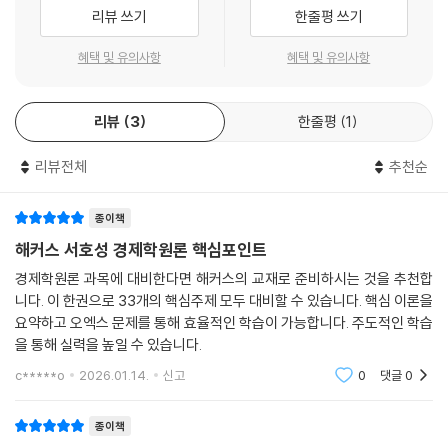
1. 본 교재 인강(할인쿠폰 수록)
리뷰 쓰기
한줄평 쓰기
2. 감정평가사 무료 특강
혜택 및 유의사항
혜택 및 유의사항
[해커스공무원ㅣgosi.Hackers.com]
리뷰
3
한줄평
1
1. 본 교재 인강(할인쿠폰 수록)2. 공무원 경제학 무료 특강3. 합격예측 온
라인 모의고사(응시권 및 해설강의 수강권 수록)
리뷰전체
추천순
종이책
해커스 서호성 경제학원론 핵심포인트
경제학원론 과목에 대비한다면 해커스의 교재로 준비하시는 것을 추천합
니다. 이 한권으로 33개의 핵심주제 모두 대비할 수 있습니다. 핵심 이론을
요약하고 오엑스 문제를 통해 효율적인 학습이 가능합니다. 주도적인 학습
을 통해 실력을 높일 수 있습니다.
c*****o
2026.01.14.
신고
0
댓글
0
종이책