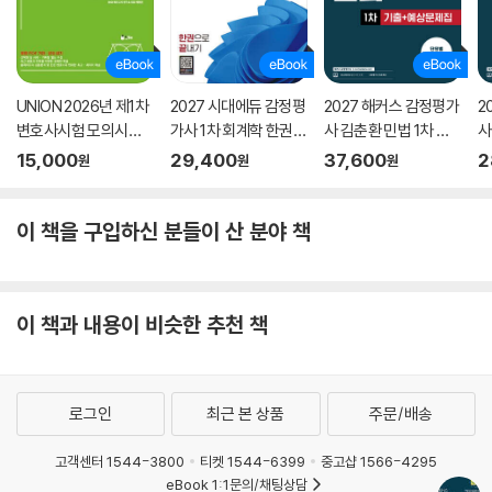
UNION 2026년 제1차
2027 시대에듀 감정평
2027 해커스 감정평가
2
변호사시험 모의시험
가사 1차 회계학 한권으
사 김춘환 민법 1차 기
사
사례·기록형
로 끝내기
출+예상문제집
계
15,000
29,400
37,600
2
원
원
원
문
이 책을 구입하신 분들이 산 분야 책
이 책과 내용이 비슷한 추천 책
로그인
최근 본 상품
주문/배송
고객센터 1544-3800
티켓 1544-6399
중고샵 1566-4295
eBook 1:1문의/채팅상담