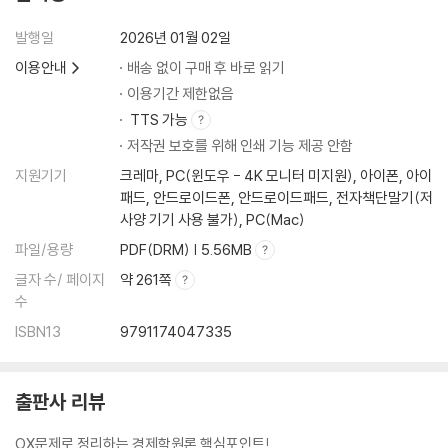
발행일
2026년 01월 02일
제10장 무역이론
Topic 30. 무역이론
이용안내
배송 없이 구매 후 바로 읽기
Topic 31. 자유무역과 보호무역
이용기간 제한없음
TTS 가능
제11장 환율과 국제수지
저작권 보호를 위해 인쇄 기능 제공 안함
Topic 32. 환율
지원기기
크레마, PC(윈도우 - 4K 모니터 미지원), 아이폰, 아이
Topic 33. 국제수지
패드, 안드로이드폰, 안드로이드패드, 전자책단말기(저
사양 기기 사용 불가), PC(Mac)
파일/용량
PDF(DRM) | 5.56MB
글자 수/ 페이지
약 261쪽
수
ISBN13
9791174047335
출판사 리뷰
OX문제로 정리하는 경제학원론 핵심포인트!