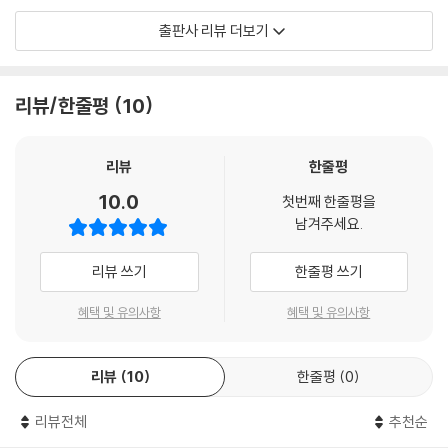
10 독점의 규제
1. 필수 핵심 내용을 제대로 익혀서 단기간에 합격하고 싶은 분들
11 독점적 경쟁시장
출판사 리뷰 더보기
12 과점시장의 개념과 특징
2. 체계적인 이론 학습과 문제 풀이를 통해 시험을 확실하게 대비하고 싶은
13 복점시장: 독자적 행동모형
분들
14 게임이론
리뷰/한줄평
10
Level 1 OX 연습문제
Level 2 개념완성문제
리뷰
한줄평
Level 3 실전연습문제
[해커스 교재만의 특장점]
10.0
첫번째 한줄평을
제6장 생산요소시장과 소득분배
남겨주세요.
01 생산요소시장
02 생산물시장 완전경쟁 - 생산요소시장 완전경쟁인 경우 이윤극대화 고
리뷰 쓰기
한줄평 쓰기
1. 체계적인 구성과 다양한 학습코너를 활용한 효과적인 학습이 가능합니
용량
다.
03 생산물시장 불완전경쟁(독점) - 생산요소시장 완전경쟁인 경우 이윤
혜택 및 유의사항
혜택 및 유의사항
극대화
(1) 최신 기출 경향을 반영하여, 방대한 미시/거시/국제경제학의 이론을
04 생산물시장 독점 - 생산요소시장 불완전경쟁(수요독점)인 경우 이윤
리뷰
10
한줄평
0
체계적으로 정리하였습니다.
극대화
05 공급독점 요소시장
리뷰전체
추천순
(2) 필수로 알아 두어야 하는 내용을 "핵심 Check!" 코너로 정리하여, 시
06 소득과 저축