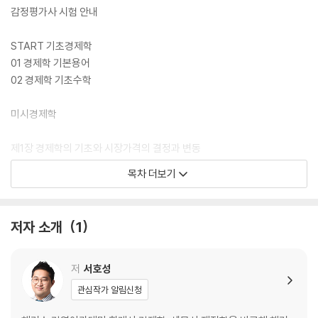
감정평가사 시험 안내
START 기초경제학
01 경제학 기본용어
02 경제학 기초수학
미시경제학
제1장 경제학의 기초와 시장가격의 결정과 변동
01 경제활동과 경제순환
목차 더보기
02 경제학의 기초개념
03 자원의 희소성과 경제체제
04 기회비용과 합리적 선택
저자 소개
1
05 생산가능곡선과 기회비용
06 수요
07 공급
저
서호성
08 시장가격의 결정
관심작가 알림신청
09 시장균형의 이동