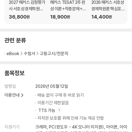
2027 해커스 감정평가
해커스 TESAT 2주 완
2026 해커스 서호성
03 무차별곡선
사 서호성 경제학원론 1
성 이론+적중문제+모
경제학원론 핵심포인
04 무차별곡선이론에서의 소비자균형
차 기출+예상문제집
의고사
트
36,800
18,900
14,400
05 소득소비곡선과 가격소비곡선
원
원
원
06 가격효과
07 사회보장제도
08 시점 간 소비자이론
관련 분류
09 노동공급곡선
10 현시선호이론
eBook
수험서
고등고시/전문직
11 지수
12 기대효용이론
품목정보
Level 1 OX 연습문제
Level 2 개념완성문제
발행일
2026년 05월 12일
Level 3 실전연습문제
이용안내
배송 없이 구매 후 바로 읽기
제4장 생산자이론
이용기간 제한없음
01 생산의 개념과 단기와 장기의 구분
TTS 가능
02 단기생산함수
저작권 보호를 위해 인쇄 기능 제공 안함
03 장기생산함수
지원기기
크레마, PC(윈도우 - 4K 모니터 미지원), 아이폰, 아이
04 규모에 대한 수익과 생산함수