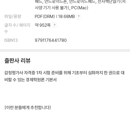
패드, 안드로이드폰, 안드로이드패드, 전자책단말기(저
05 기업의 이윤과 비용
사양 기기 사용 불가), PC(Mac)
06 단기비용함수
파일/용량
PDF(DRM) | 18.68MB
07 장기비용함수
글자 수/ 페이지
약 952쪽
08 규모의 경제와 범위의 경제
수
Level 1 OX 연습문제
Level 2 개념완성문제
ISBN13
9791176441780
Level 3 실전연습문제
출판사 리뷰
제5장 시장이론
01 시장의 개념과 구분
감정평가사 자격증 1차 시험 준비를 위해 기초부터 심화까지 한 권으로 대
02 이윤극대화 조건
비할 수 있는 경제학원론 기본서
03 완전경쟁시장
04 독점시장
05 독점기업의 독점도
06 다공장 독점
[이런 분들에게 추천합니다]
07 가격차별
08 이부가격제
09 묶어팔기