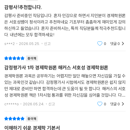
Level 2 개념완성문제
감평사!추천합니다.
Level 3 실전연습문제
감평사 준비중인 직딩입니다. 혼자 인강으로 하면서 지인분이 경제학원론
[해커스 감정평가사ㅣca.Hackers.com]
은 서호성쌤이 정석이라고 추천하네요 기초부터 촘촘하게 재미있게 강의
거시경제학
하신하고 들었습니다. 혼자 준비하시는, 특히 직딩분들께 적극추천드립니
다. 내년에는 모두 합격하세요!
제8장 국민소득 결정이론
s***2
2026.05.25.
신고
0
댓글
0
1. 본 교재 인강(할인쿠폰 수록)
01 국내총생산(GDP)
02 평가방법에 따른 GDP
2. 감정평가사 무료 특강
종이책
03 국민총소득(GNI)
감정평가사 1차 경제학원론 해커스 서호성 경제학원론
04 GDP의 유용성과 한계
05 투자와 저축
경제학원론 과목은 공부하기는 어렵지만 일단 해놓으면 자신감을 가질 수
06 고전학파의 국민소득 결정이론
있는 과목인것 같습니다. 감정평가사 시험에서도 경제학원론은 쉽지 않지
07 케인즈의 국민소득 결정이론
만 제대로 준비만 하면 합격하는데 큰 도움이 될 듯 합니다. 해커스의 서호
성 경제학원론 책은 1차시험 통과를 위한 자신감을 심어줄 것입니다. 다른
08 케인즈의 승수효과
과목도 중요하기 때문에 경제학원론에서 필요한 핵심 부분은 확실하게 가
09 소비함수론
c*****o
2026.05.24.
신고
0
댓글
0
져가게 될 것입
10 투자함수론
Level 1 OX 연습문제
종이책
Level 2 개념완성문제
이해하기 쉬운 경제학 기본서