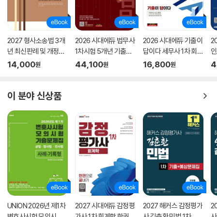
03 총수요
04 통화정책(= 금융정책)
05 재정정책
06 통화정책과 재정정책의 견해차
2027 형사소송법 3개
2026 시대에듀 법무사
2026 시대에듀 기출이
2
07 총공급
년 최신판례 및 개정법
1차시험 5개년 기출문
답이다 세무사 1차 회계
인
령(4판)
제해설
학개론 기출문제해설 1
끝
08 균형GDP의 결정
14,000
44,100
16,800
4
원
원
원
0개년
09 물가와 물가지수
10 인플레이션
이 분야 신상품
11 실업
12 필립스곡선
13 고전학파
14 케인즈학파
15 통화주의자
16 공급경제학
17 새고전학파
18 새케인즈학파
Level 1 OX 연습문제
Level 2 개념완성문제
UNION 2026년 제1차
2027 시대에듀 감정평
2027 해커스 감정평가
2
Level 3 실전연습문제
변호사시험 모의시험
가사 1차 회계학 한권으
사 김춘환 민법 1차 기
사