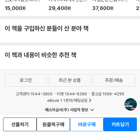
사례·기록형
로 끝내기
출+예상문제집
계
15,000
29,400
37,600
2
원
원
원
제11장 경기변동과 경제성장
문
01 경기변동
이 책을 구입하신 분들이 산 분야 책
02 새고전학파의 경기변동이론
03 새케인즈학파의 경기변동이론
04 경제성장
05 해로드-도마의 경제성장이론
이 책과 내용이 비슷한 추천 책
06 솔로우 모형
07 내생적 성장이론(= 신성장이론)
08 경제발전
Level 1 OX 연습문제
로그인
최근 본 상품
주문/배송
Level 2 개념완성문제
고객센터 1544-3800
티켓 1544-6399
중고샵 1566-4295
Level 3 실전연습문제
eBook 1:1문의/채팅상담
국제경제학
예스이십사(주) 사업자 정보
이용약관
개인정보처리방침
청소년보호정책
선물하기
원클릭구매
바로구매
카트담기
제12장 국제무역론
PC버전
회사소개
거래처관계자께
도서홍보
광고
01 절대우위론과 비교우위론