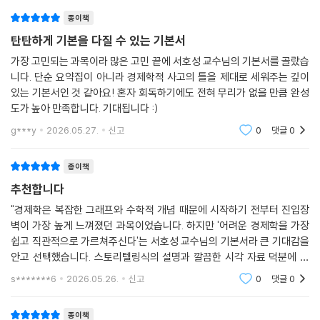
험 직전 필수 개념을 빠르고 편리하게 확인할 수 있습니다.
07 기능별 소득분배이론
종이책
08 계층별 소득분배와 사회보장제도
(3) 주제별 중요도를 별(★)로 표시하여 중요내용을 한눈에 파악할 수 있
탄탄하게 기본을 다질 수 있는 기본서
09 소득분배지표
습니다.
10 조세의 의미와 종류
가장 고민되는 과목이라 많은 고민 끝에 서호성 교수님의 기본서를 골랐습
11 조세의 귀착
니다. 단순 요약집이 아니라 경제학적 사고의 틀을 제대로 세워주는 깊이
Level 1 OX 연습문제
있는 기본서인 것 같아요! 혼자 회독하기에도 전혀 무리가 없을 만큼 완성
도가 높아 만족합니다. 기대됩니다 :)
Level 2 개념완성문제
2. 철저한 분석으로 선별한 기출문제 풀이를 통해 학습내용을 점검할 수 있
Level 3 실전연습문제
g***y
2026.05.27.
신고
0
댓글
0
습니다.
제7장 후생경제학과 시장실패
종이책
(1) 방금 익힌 이론이 실제 시험에는 어떤 식으로 출제되는지 바로 확인할
01 일반균형이론
추천합니다
수 있도록 [확인문제]가 이론 바로 뒤에 수록되어 있습니다.
02 파레토 효율성
"경제학은 복잡한 그래프와 수학적 개념 때문에 시작하기 전부터 진입장
03 사회후생함수
(2) 공부한 내용을 제대로 이해하였는지, [OX연습문제]를 풀어보며 바로
벽이 가장 높게 느껴졌던 과목이었습니다. 하지만 '어려운 경제학을 가장
04 애로우의 불가능성 정리와 차선의 이론
쉽고 직관적으로 가르쳐주신다'는 서호성 교수님의 기본서라 큰 기대감을
점검할 수 있습니다.
05 시장실패와 외부성
안고 선택했습니다. 스토리텔링식의 설명과 깔끔한 시각 자료 덕분에 저
06 외부성의 해결방안
같은 노베이스 수험생도 끝까지 지치지 않고 흥미롭게 완독할 수 있을 것
(3) [개념완성문제]와 [실전연습문제]를 통하여 이론 학습을 확실히 마무
s*******6
2026.05.26.
신고
0
댓글
0
07 공공재
같아요. 2027년 합
리하고, 실력을 점검할 수 있습니다.
08 정보의 비대칭성과 정부실패
Level 1 OX 연습문제
종이책