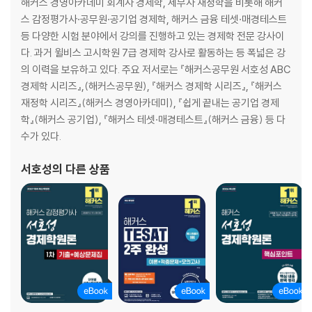
10 잉여
해커스 경영아카데미 회계사 경제학, 세무사 재정학을 비롯해 해커
11 가격통제: 최고가격제와 최저가격제
스 감정평가사·공무원·공기업 경제학, 해커스 금융 테셋·매경테스트
Level 1 OX 연습문제
등 다양한 시험 분야에서 강의를 진행하고 있는 경제학 전문 강사이
Level 2 개념완성문제
다. 과거 윌비스 고시학원 7급 경제학 강사로 활동하는 등 폭넓은 강
Level 3 실전연습문제
의 이력을 보유하고 있다. 주요 저서로는 『해커스공무원 서호성 ABC
경제학 시리즈』,(해커스공무원), 『해커스 경제학 시리즈』, 『해커스
제2장 탄력성
재정학 시리즈』(해커스 경영아카데미), 『쉽게 끝내는 공기업 경제
01 탄력성의 기본
학』(해커스 공기업), 『해커스 테셋·매경테스트』(해커스 금융) 등 다
02 수요의 가격탄력성
수가 있다.
03 수요의 소득탄력성
04 수요의 교차탄력성
서호성
의 다른 상품
05 공급의 가격탄력성
Level 1 OX 연습문제
Level 2 개념완성문제
Level 3 실전연습문제
제3장 소비자이론
01 한계효용이론
02 한계효용이론에서의 소비자 선택