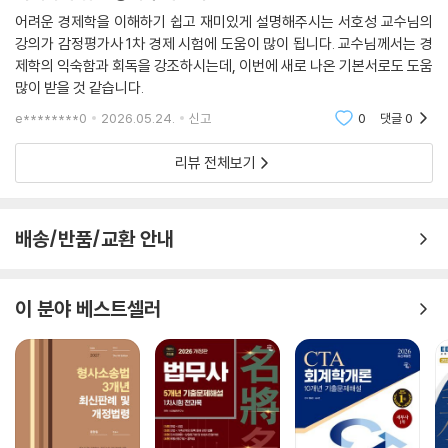
Level 3 실전연습문제
어려운 경제학을 이해하기 쉽고 재미있게 설명해주시는 서호성 교수님의
강의가 감정평가사 1차 경제 시험에 도움이 많이 됩니다. 교수님께서는 경
제9장 화폐금융론
제학의 익숙함과 회독을 강조하시는데, 이번에 새로 나온 기본서로도 도움
01 화폐와 통화
많이 받을 것 같습니다.
02 금융시장
e********0
2026.05.24.
신고
0
댓글
0
03 채권
04 화폐의 공급
리뷰 전체보기
05 화폐수량설
06 케인즈의 화폐수요이론: 유동성 선호설
07 케인즈학파의 화폐수요이론
배송/반품/교환 안내
08 신화폐수량설
09 이자율 결정이론
Level 1 OX 연습문제
이 분야 베스트셀러
Level 2 개념완성문제
Level 3 실전연습문제
제10장 총수요와 총공급, 물가와 실업
01 IS곡선
02 LM곡선