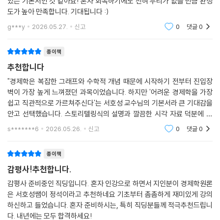
있는 기본서인 것 같아요! 혼자 회독하기에도 전혀 무리가 없을 만큼 완성
08 계층별 소득분배와 사회보장제도
도가 높아 만족합니다. 기대됩니다 :)
09 소득분배지표
g***y
2026.05.27.
신고
0
댓글
0
10 조세의 의미와 종류
11 조세의 귀착
종이책
Level 1 OX 연습문제
추천합니다
Level 2 개념완성문제
Level 3 실전연습문제
"경제학은 복잡한 그래프와 수학적 개념 때문에 시작하기 전부터 진입장
벽이 가장 높게 느껴졌던 과목이었습니다. 하지만 '어려운 경제학을 가장
제7장 후생경제학과 시장실패
쉽고 직관적으로 가르쳐주신다'는 서호성 교수님의 기본서라 큰 기대감을
안고 선택했습니다. 스토리텔링식의 설명과 깔끔한 시각 자료 덕분에 저
01 일반균형이론
같은 노베이스 수험생도 끝까지 지치지 않고 흥미롭게 완독할 수 있을 것
02 파레토 효율성
s*******6
2026.05.26.
신고
0
댓글
0
같아요. 2027년 합
03 사회후생함수
04 애로우의 불가능성 정리와 차선의 이론
종이책
05 시장실패와 외부성
감평사!추천합니다.
06 외부성의 해결방안
감평사 준비중인 직딩입니다. 혼자 인강으로 하면서 지인분이 경제학원론
07 공공재
은 서호성쌤이 정석이라고 추천하네요 기초부터 촘촘하게 재미있게 강의
08 정보의 비대칭성과 정부실패
하신하고 들었습니다. 혼자 준비하시는, 특히 직딩분들께 적극추천드립니
Level 1 OX 연습문제
다. 내년에는 모두 합격하세요!