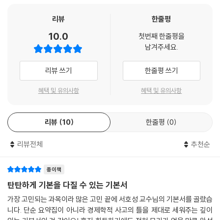
11 독점적 경쟁시장
체계적으로 정리하였습니다.
12 과점시장의 개념과 특징
(2) 필수로 알아 두어야 하는 내용을 "핵심 Check!" 코너로 정리하여, 시
리뷰
한줄평
13 복점시장: 독자적 행동모형
험 직전 필수 개념을 빠르고 편리하게 확인할 수 있습니다.
10.0
첫번째 한줄평을
14 게임이론
(3) 주제별 중요도를 별(★)로 표시하여 중요내용을 한눈에 파악할 수 있
남겨주세요.
Level 1 OX 연습문제
습니다.
Level 2 개념완성문제
리뷰 쓰기
한줄평 쓰기
Level 3 실전연습문제
2. 철저한 분석으로 선별한 기출문제 풀이를 통해 학습내용을 점검할 수 있
습니다.
혜택 및 유의사항
혜택 및 유의사항
제6장 생산요소시장과 소득분배
(1) 방금 익힌 이론이 실제 시험에는 어떤 식으로 출제되는지 바로 확인할
01 생산요소시장
수 있도록 [확인문제]가 이론 바로 뒤에 수록되어 있습니다.
리뷰
10
한줄평
0
02 생산물시장 완전경쟁 - 생산요소시장 완전경쟁인 경우 이윤극대화 고
(2) 공부한 내용을 제대로 이해하였는지, [OX연습문제]를 풀어보며 바로
용량
점검할 수 있습니다.
리뷰전체
추천순
03 생산물시장 불완전경쟁(독점) - 생산요소시장 완전경쟁인 경우 이윤
(3) [개념완성문제]와 [실전연습문제]를 통하여 이론 학습을 확실히 마무
극대화
리하고, 실력을 점검할 수 있습니다.
04 생산물시장 독점 - 생산요소시장 불완전경쟁(수요독점)인 경우 이윤
종이책
극대화
[해커스 감정평가사ㅣca.Hackers.com]
탄탄하게 기본을 다질 수 있는 기본서
05 공급독점 요소시장
가장 고민되는 과목이라 많은 고민 끝에 서호성 교수님의 기본서를 골랐습
06 소득과 저축
1. 본 교재 인강(할인쿠폰 수록)
니다. 단순 요약집이 아니라 경제학적 사고의 틀을 제대로 세워주는 깊이
07 기능별 소득분배이론
2. 감정평가사 무료 특강