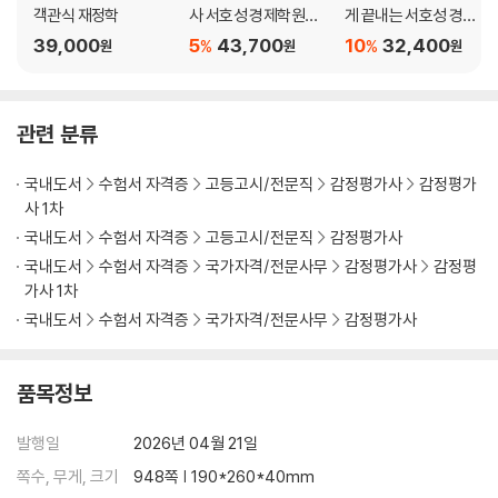
객관식 재정학
사 서호성 경제학원론 1
게 끝내는 서호성 경제
04 무차별곡선이론에서의 소비자균형
차 기출+예상문제집
학 통합 기본서 (이론
39,000
5
43,700
10
32,400
05 소득소비곡선과 가격소비곡선
%
%
원
원
원
+기출동형문제)
06 가격효과
07 사회보장제도
08 시점 간 소비자이론
관련 분류
09 노동공급곡선
10 현시선호이론
국내도서
수험서 자격증
고등고시/전문직
감정평가사
감정평가
11 지수
사 1차
12 기대효용이론
국내도서
수험서 자격증
고등고시/전문직
감정평가사
Level 1 OX 연습문제
국내도서
수험서 자격증
국가자격/전문사무
감정평가사
감정평
Level 2 개념완성문제
가사 1차
Level 3 실전연습문제
국내도서
수험서 자격증
국가자격/전문사무
감정평가사
제4장 생산자이론
품목정보
01 생산의 개념과 단기와 장기의 구분
02 단기생산함수
발행일
2026년 04월 21일
03 장기생산함수
04 규모에 대한 수익과 생산함수
쪽수, 무게, 크기
948쪽 | 190*260*40mm