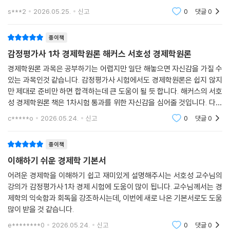
Level 2 개념완성문제
s***2
2026.05.25.
신고
0
댓글
0
Level 3 실전연습문제
거시경제학
종이책
감정평가사 1차 경제학원론 해커스 서호성 경제학원론
제8장 국민소득 결정이론
경제학원론 과목은 공부하기는 어렵지만 일단 해놓으면 자신감을 가질 수
01 국내총생산(GDP)
있는 과목인것 같습니다. 감정평가사 시험에서도 경제학원론은 쉽지 않지
02 평가방법에 따른 GDP
만 제대로 준비만 하면 합격하는데 큰 도움이 될 듯 합니다. 해커스의 서호
03 국민총소득(GNI)
성 경제학원론 책은 1차시험 통과를 위한 자신감을 심어줄 것입니다. 다른
04 GDP의 유용성과 한계
과목도 중요하기 때문에 경제학원론에서 필요한 핵심 부분은 확실하게 가
c*****o
2026.05.24.
신고
0
댓글
0
05 투자와 저축
져가게 될 것입
06 고전학파의 국민소득 결정이론
종이책
07 케인즈의 국민소득 결정이론
이해하기 쉬운 경제학 기본서
08 케인즈의 승수효과
09 소비함수론
어려운 경제학을 이해하기 쉽고 재미있게 설명해주시는 서호성 교수님의
10 투자함수론
강의가 감정평가사 1차 경제 시험에 도움이 많이 됩니다. 교수님께서는 경
Level 1 OX 연습문제
제학의 익숙함과 회독을 강조하시는데, 이번에 새로 나온 기본서로도 도움
많이 받을 것 같습니다.
Level 2 개념완성문제
Level 3 실전연습문제
e********0
2026.05.24.
신고
0
댓글
0