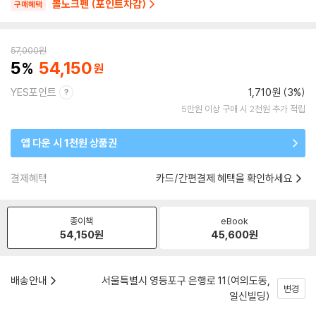
볼노크펜 (포인트차감)
구매혜택
57,000
원
5
54,150
YES포인트
1,710원 (3%)
5만원 이상 구매 시 2천원 추가 적립
앱 다운 시 1천원 상품권
결제혜택
카드/간편결제 혜택을 확인하세요
종이책
eBook
54,150
원
45,600
원
배송안내
서울특별시 영등포구 은행로 11(여의도동,
변경
일신빌딩)