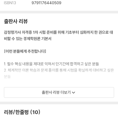
05 기업의 이윤과 비용
ISBN13
9791176440509
06 단기비용함수
07 장기비용함수
08 규모의 경제와 범위의 경제
출판사 리뷰
Level 1 OX 연습문제
Level 2 개념완성문제
감정평가사 자격증 1차 시험 준비를 위해 기초부터 심화까지 한 권으로 대
Level 3 실전연습문제
비할 수 있는 경제학원론 기본서
제5장 시장이론
[이런 분들에게 추천합니다]
01 시장의 개념과 구분
02 이윤극대화 조건
1. 필수 핵심 내용을 제대로 익혀서 단기간에 합격하고 싶은 분들
03 완전경쟁시장
2. 체계적인 이론 학습과 문제 풀이를 통해 시험을 확실하게 대비하고 싶은
04 독점시장
분들
05 독점기업의 독점도
06 다공장 독점
[해커스 교재만의 특장점]
출판사 리뷰 더보기
07 가격차별
08 이부가격제
1. 체계적인 구성과 다양한 학습코너를 활용한 효과적인 학습이 가능합니
09 묶어팔기
다.
리뷰/한줄평
10
10 독점의 규제
(1) 최신 기출 경향을 반영하여, 방대한 미시/거시/국제경제학의 이론을