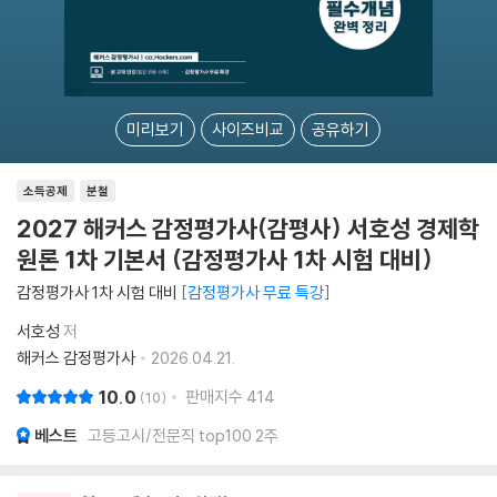
미리보기
사이즈비교
공유하기
소득공제
분철
2027 해커스 감정평가사(감평사) 서호성 경제학
원론 1차 기본서 (감정평가사 1차 시험 대비)
감정평가사 1차 시험 대비
감정평가사 무료 특강
서호성
저
해커스 감정평가사
2026.04.21.
10.0
판매지수
414
10
베스트
고등고시/전문직 top100 2주