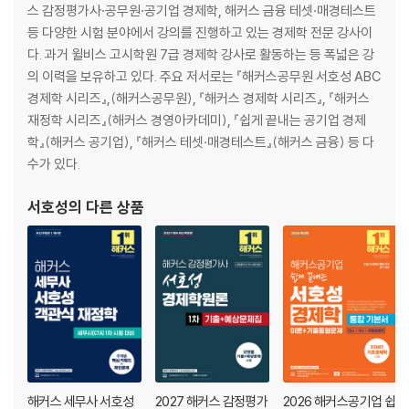
11 가격통제: 최고가격제와 최저가격제
스 감정평가사·공무원·공기업 경제학, 해커스 금융 테셋·매경테스트
Level 1 OX 연습문제
등 다양한 시험 분야에서 강의를 진행하고 있는 경제학 전문 강사이
Level 2 개념완성문제
다. 과거 윌비스 고시학원 7급 경제학 강사로 활동하는 등 폭넓은 강
Level 3 실전연습문제
의 이력을 보유하고 있다. 주요 저서로는 『해커스공무원 서호성 ABC
경제학 시리즈』,(해커스공무원), 『해커스 경제학 시리즈』, 『해커스
제2장 탄력성
재정학 시리즈』(해커스 경영아카데미), 『쉽게 끝내는 공기업 경제
01 탄력성의 기본
학』(해커스 공기업), 『해커스 테셋·매경테스트』(해커스 금융) 등 다
02 수요의 가격탄력성
수가 있다.
03 수요의 소득탄력성
04 수요의 교차탄력성
서호성
의 다른 상품
05 공급의 가격탄력성
Level 1 OX 연습문제
Level 2 개념완성문제
Level 3 실전연습문제
제3장 소비자이론
01 한계효용이론
02 한계효용이론에서의 소비자 선택
해커스 세무사 서호성
2027 해커스 감정평가
2026 해커스공기업 쉽
03 무차별곡선