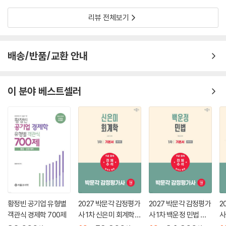
제9장 화폐금융론
리뷰 전체보기
01 화폐와 통화
02 금융시장
03 채권
배송/반품/교환 안내
04 화폐의 공급
05 화폐수량설
06 케인즈의 화폐수요이론: 유동성 선호설
이 분야 베스트셀러
07 케인즈학파의 화폐수요이론
08 신화폐수량설
09 이자율 결정이론
Level 1 OX 연습문제
Level 2 개념완성문제
Level 3 실전연습문제
제10장 총수요와 총공급, 물가와 실업
01 IS곡선
황정빈 공기업 유형별
2027 박문각 감정평가
2027 박문각 감정평가
2
02 LM곡선
객관식 경제학 700제
사 1차 신은미 회계학
사 1차 백운정 민법 기
사
03 총수요
기본서
본서
론