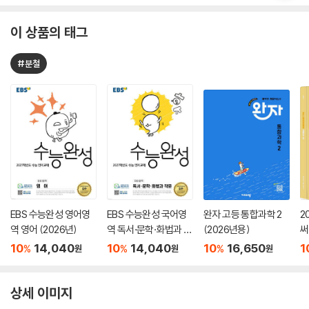
이 상품의 태그
#분철
EBS 수능완성 영어영
EBS 수능완성 국어영
완자 고등 통합과학 2
2
역 영어 (2026년)
역 독서·문학·화법과 작
(2026년용)
써
문 (2026년)
서
10
14,040
10
14,040
10
16,650
1
%
%
%
원
원
원
상세 이미지