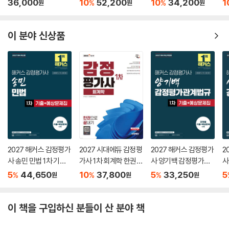
36,000
10
52,200
10
34,200
1
%
%
원
원
원
04 통화정책(= 금융정책)
제
05 재정정책
06 통화정책과 재정정책의 견해차
이 분야 신상품
07 총공급
08 균형GDP의 결정
09 물가와 물가지수
10 인플레이션
11 실업
12 필립스곡선
13 고전학파
14 케인즈학파
15 통화주의자
2027 해커스 감정평가
2027 시대에듀 감정평
2027 해커스 감정평가
2
16 공급경제학
사 송민 민법 1차 기출
가사 1차 회계학 한권으
사 양기백 감정평가관
사
17 새고전학파
+예상문제집
로 끝내기
계법규 1차 기출+예상
차
5
44,650
10
37,800
5
33,250
5
%
%
%
원
원
원
18 새케인즈학파
문제집
Level 1 OX 연습문제
Level 2 개념완성문제
이 책을 구입하신 분들이 산 분야 책
Level 3 실전연습문제