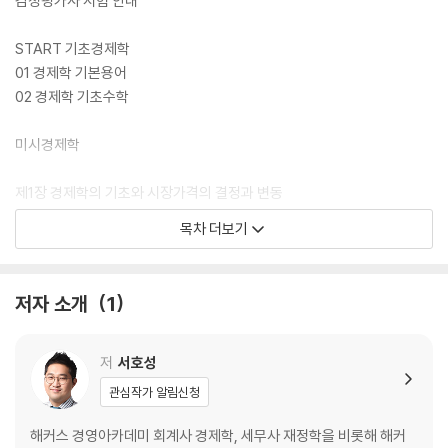
감정평가사 시험 안내
START 기초경제학
01 경제학 기본용어
02 경제학 기초수학
미시경제학
제1장 경제학의 기초와 시장가격의 결정과 변동
01 경제활동과 경제순환
목차 더보기
02 경제학의 기초개념
03 자원의 희소성과 경제체제
04 기회비용과 합리적 선택
저자 소개
1
05 생산가능곡선과 기회비용
06 수요
07 공급
저
서호성
08 시장가격의 결정
관심작가 알림신청
09 시장균형의 이동
10 잉여
해커스 경영아카데미 회계사 경제학, 세무사 재정학을 비롯해 해커