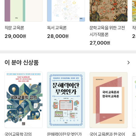
작문 교육론
독서 교육론
문학교육을 위한 고전
작
시가작품론
29,000
28,000
2
원
원
27,000
원
이 분야 신상품
국어교육학 강의
문해력이란 무엇인가
국어 교육론과 한국어
초