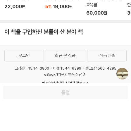
교육론
한
22,000
5
19,000
%
원
원
60,000
3
원
이 책을 구입하신 분들이 산 분야 책
로그인
최근 본 상품
주문/배송
고객센터 1544-3800
티켓 1544-6399
중고샵 1566-4295
eBook 1:1문의/채팅상담
예스이십사(주) 사업자 정보
이용약관
개인정보처리방침
청소년보호정책
품절
PC버전
회사소개
거래처관계자께
도서홍보
광고
Copyright © YES24 Corp. All Rights Reserved.
MATOM6