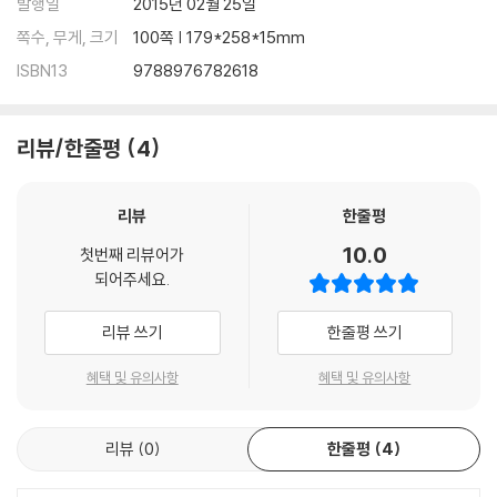
발행일
2015년 02월 25일
쪽수, 무게, 크기
100쪽 | 179*258*15mm
ISBN13
9788976782618
리뷰/한줄평
4
리뷰
한줄평
10.0
첫번째 리뷰어가
되어주세요.
리뷰 쓰기
한줄평 쓰기
혜택 및 유의사항
혜택 및 유의사항
리뷰
0
한줄평
4