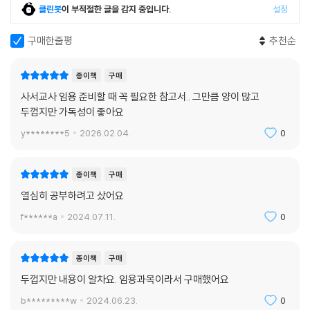
클린봇
이 부적절한 글을 감지 중입니다.
설정
구매한줄평
추천순
종이책
구매
사서교사 임용 준비할 때 꼭 필요한 참고서.. 그만큼 양이 많고
두껍지만 가독성이 좋아요
y********5
2026.02.04.
0
종이책
구매
열심히 공부하려고 샀어요
f******a
2024.07.11.
0
종이책
구매
두껍지만 내용이 알차요. 임용과목이라서 구매했어요
b*********w
2024.06.23.
0