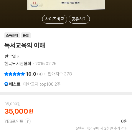
사이즈비교
공유하기
소득공제
분철
독서교육의 이해
변우열
저
한국도서관협회
2015.02.25.
10.0
판매지수
378
4
베스트
대학교재 top100 2주
35,000
원
35,000
YES포인트
0원
5만원 이상 구매 시 2천원 추가 적립