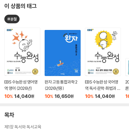
이 상품의 태그
#분철
EBS 수능완성 영어영
완자 고등 통합과학 2
EBS 수능완성 국어영
2
역 영어 (2026년)
(2026년용)
역 독서·문학·화법과 작
론
문 (2026년)
(
10
14,040
10
16,650
10
14,040
1
%
%
%
원
원
원
목차
제1장 독서와 독서교육