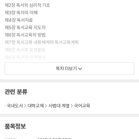
제2장 독서의 심리적 기초
제3장 독자의 이해
제4장 독서자료
제5장 독서교육 지도자
제6장 독서교육의 방법
제7장 독서교육 내용체계와 독서교육계획
제8장 독서후 표현활동
제9장 독거와 인격형성
제10장 독서상담과 독서문제아
목차 더보기
제11장 독서요법
제12장 학습독서
제13장 독서의 생활화
관련 분류
제14장 독서실태 조사 및 독서교육의 평가
국내도서
대학교재
사범대 계열
국어교육
참고문헌
색인
부록
품목정보