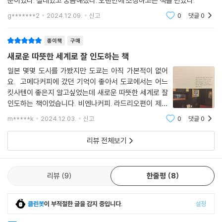
분이었다. 설레였고 궁금해졌다. 오랜만에 소장하고픈 책을 만났다.
g*******2
2024.12.09.
신고
0
댓글
0
종이책
구매
새로운 따뜻한 세계로 잘 인도하는 책
일본 몇몇 도시를 가봤지만 도쿄는 아직 가본적이 없어
요. 고메다커피에 갔던 기억이 좋아서 도쿄에서는 어느
킷사텐이 좋은지 알고싶었는데 새로운 따뜻한 세계로 잘
인도하는 책이었습니다. 비엔나커피. 라드리오편이 제일
재미있었어요. 책과 커피 그리고 밀린찻값을 작품으로 치
m*****k
2024.12.03.
신고
0
댓글
0
뤘다는 손님.
리뷰 전체보기
리뷰
9
한줄평
8
클린봇
이 부적절한 글을 감지 중입니다.
설정