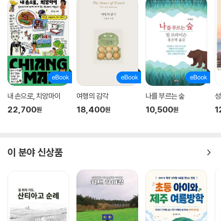
내 손으로, 치앙마이
여행의 감각
나를 부르는 숲
성
22,700
18,400
10,500
1
원
원
원
이 분야 신상품