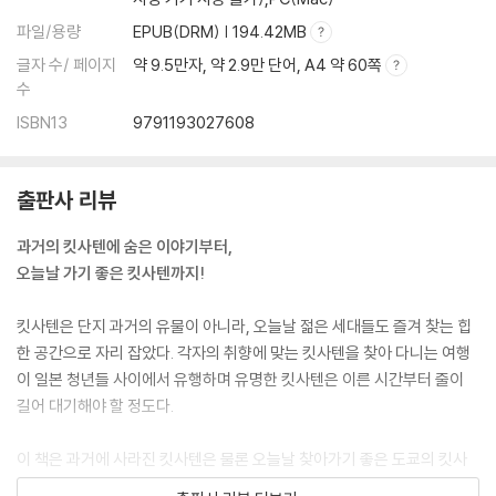
파일/용량
EPUB(DRM) | 194.42MB
글자 수/ 페이지
약 9.5만자, 약 2.9만 단어, A4 약 60쪽
수
ISBN13
9791193027608
출판사 리뷰
과거의 킷사텐에 숨은 이야기부터,
오늘날 가기 좋은 킷사텐까지!
킷사텐은 단지 과거의 유물이 아니라, 오늘날 젊은 세대들도 즐겨 찾는 힙
한 공간으로 자리 잡았다. 각자의 취향에 맞는 킷사텐을 찾아 다니는 여행
이 일본 청년들 사이에서 유행하며 유명한 킷사텐은 이른 시간부터 줄이
길어 대기해야 할 정도다.
이 책은 과거에 사라진 킷사텐은 물론 오늘날 찾아가기 좋은 도쿄의 킷사
텐과 함께 방문하기 좋은 문화 공간을 소개한다. 낡고 평범해 보이지만, 알