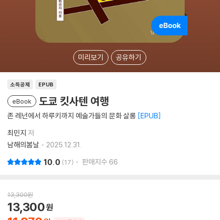
미리보기
공유하기
소득공제
EPUB
도쿄 킷사텐 여행
eBook
존 레넌에서 하루키까지 예술가들의 문화 살롱
EPUB
최민지
저
남해의봄날
2025.12.31.
10.0
판매지수
66
17
13,300
원
13,300