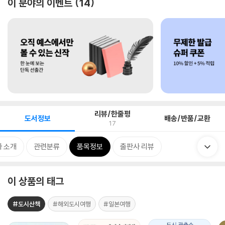
이 분야의 이벤트
14
리뷰/한줄평
도서정보
배송/반품/교환
17
 소개
관련분류
품목정보
출판사 리뷰
이 상품의 태그
#도시산책
#해외도시여행
#일본여행