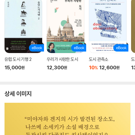
유럽 도시 기행 2
우리가 사랑한 도시
도시 관측소
도
15,000
12,300
10
12,600
1
%
원
원
원
상세 이미지