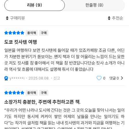
리뷰
9
한줄평
8
구매리뷰
추천순
종이책
구매
도쿄 킷사텐 여행
일본을 여행하다 보면 킷사텐에 들어갈 때가 있죠카페랑 조금 다른, 어딘
가 차분한 분위기가 돋보이는..왠지 책과 더 잘 어울리는 느낌이 드는 묘한
곳.저도 킷사를 참 좋아해서 이 책을 참 반겼답니다단순 킷사 소개가 아니
라 역사 및 흐름에 대해서도 설명해 줘서 더 좋았습니다
y******i
2025.08.08.
신고
0
댓글
0
종이책
구매
소장가치 충분한, 주변에 추천하고픈 책.
“우리가 어떤 나라나 도시에 간다는 것은 그 곳의 오늘을 찾아 나서는 일이
기도 하지만 동시에 켜켜이 쌓인 어제의 날들을 만나는 일이기도 하
다”는 작가의 글처럼 책을 읽는 내내 킷사텐의 과거와 지금을 여행하는 기