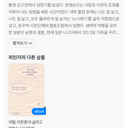
통영 강구안에서 성장기를 보냈다. 경쟁보다는 사람과 자연이 조화를
신주쿠의 킷사텐
이루어 사는 방법을 배운 시간이었다. 대학 졸업 후에는 너도 잘 살고,
7. 비에도 지지 않고, 킷사텐 - 쓰바키야 커피, 모나미
나도 잘 살고, 모두 올바르게 잘 살자는 ‘노나메기’를 삶의 지향점으로
8. 그 독립운동가가 신주쿠 킷사텐에 간 까닭은 - 나카무라야
삼고, 꿈꾸며 시민단체와 협동조합에서 일했다. 생태적 여행을 공부
9. 사카모토 류이치와 무라카미 하루키의 공통점 - 더그, 후게쓰도
한 일본인 남편과 결혼, 현재 일본 나고야에서 3인 2묘 가족을 꾸리
고 있다. ‘개인주의자는 다른 사람과의 관계를 소중히 하지 않고 결혼
펼쳐보기
시부야의 킷사텐
도 출산도 하지 않을 것’이라는 세간의 인식과는 달리, 개인주의자이
10. 명곡 킷사에서는 말하지 않아도 좋아요 - 라이언
기 때문에 서로 다른 개인을 소중히 여기는 가족을 만들어 가고 있다.
최민지
의 다른 상품
모두가 서로 존중하고 존중받는 관계 속에
이케부쿠로의 킷사텐
11. 화가와 만화가, 그리는 사람들의 킷사텐 - 릴리옴, 고히테이, 에덴
주오선의 킷사텐
12. 무라카미 류와 〈식스티 나인〉의 시대 - 혼야라도
에필로그 - 시간이 흘러도 킷사텐은 영원히
이럴 거면 혼자 살라고