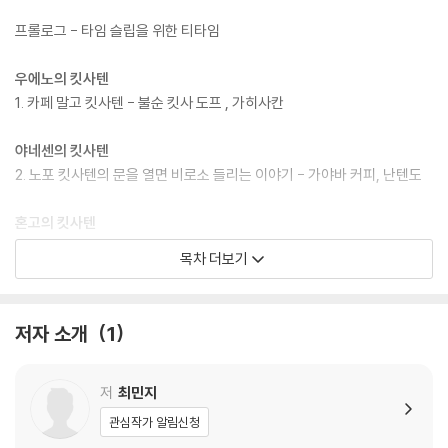
프롤로그 - 타임 슬립을 위한 티타임
우에노의 킷사텐
1. 카페 말고 킷사텐 - 불순 킷사 도프 , 가히사칸
야네센의 킷사텐
2. 노포 킷사텐의 문을 열면 비로소 들리는 이야기 - 가야바 커피, 난텐도
혼고의 킷사텐
3. 나쓰메 소세키도 킷사텐이 좋아서 - 루오, 아오키도
목차 더보기
진보초의 킷사텐
4. 다자이 오사무 그림을 따라 고서점 거리의 킷사텐으로 - 라드리오, 란
저자 소개
1
보
긴자의 킷사텐
저
최민지
5. 페코짱이 말해 주지 않는 후지야의 과거 - 후지야
관심작가 알림신청
6. 존 레넌과 오노 요코는 왜 파울리스타에 갔을까 - 카페 파울리스타