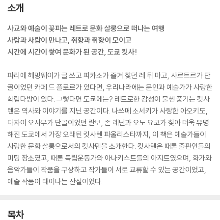
소개
사교와 예술이 꽃피는 레트로 문화 살롱으로 떠나는 여행
사람과 사람이 만나고, 취향과 취향이 모이고
시간에 시간이 쌓여 문화가 된 공간, 도쿄 킷사!
파리에 헤밍웨이가 글 쓰고 피카소가 즐겨 찾던 레 뒤 마고, 사르트르가 단
골이었던 카페 드 플로르가 있다면, 우리나라에는 문인과 예술가가 사랑한
학림다방이 있다. 그렇다면 도쿄에는? 레트로한 감성이 물씬 풍기는 킷사
텐은 역사와 이야기를 지닌 공간이다. 나쓰메 소세키가 사랑한 아오키도,
다자이 오사무가 단골이었던 란보, 존 레넌과 오노 요코가 찾아 더욱 유명
해진 도쿄에서 가장 오래된 킷사텐 파울리스타까지, 이 책은 예술가들이
사랑한 문화 살롱으로서의 킷사텐을 소개한다. 킷사텐은 때론 출판인들의
미팅 장소였고, 때론 독립운동가와 아나키스트들의 아지트였으며, 화가와
음악가들이 작품을 구상하고 작가들이 서로 교류할 수 있는 공간이었고,
예술 작품이 태어나는 산실이었다.
목차