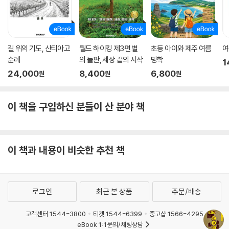
길 위의 기도, 산티아고
월드 하이킹 제3편.별
초등 아이와 제주 여름
여
순례
의 들판, 세상 끝의 시작
방학
1
24,000
8,400
6,800
원
원
원
이 책을 구입하신 분들이 산 분야 책
이 책과 내용이 비슷한 추천 책
로그인
최근 본 상품
주문/배송
고객센터 1544-3800
티켓 1544-6399
중고샵 1566-4295
eBook 1:1문의/채팅상담