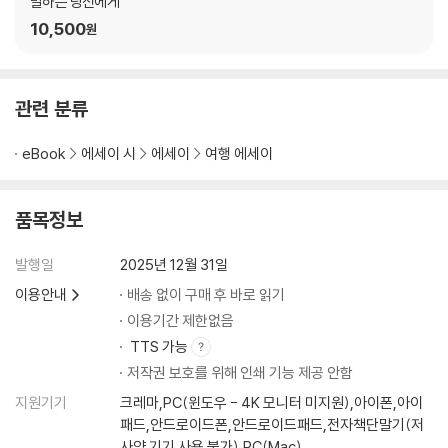
말하는 당신에게
10,500
원
관련 분류
eBook
에세이 시
에세이
여행 에세이
품목정보
발행일
2025년 12월 31일
이용안내
배송 없이 구매 후 바로 읽기
이용기간 제한없음
TTS 가능
저작권 보호를 위해 인쇄 기능 제공 안함
지원기기
크레마,PC(윈도우 - 4K 모니터 미지원),아이폰,아이
패드,안드로이드폰,안드로이드패드,전자책단말기(저
사양 기기 사용 불가),PC(Mac)