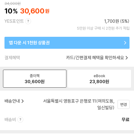
34,000
원
10
30,600
YES포인트
1,700원 (5%)
5만원 이상 구매 시 2천원 추가 적립
앱 다운 시 1천원 상품권
결제혜택
카드/간편결제 혜택을 확인하세요
종이책
eBook
30,600
원
23,800
원
배송안내
서울특별시 영등포구 은행로 11(여의도동,
변경
일신빌딩)
배송비
무료