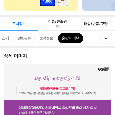
리뷰/한줄평
도서정보
배송/반품/교환
10
자 소개
관련분류
품목정보
출판사 리뷰
상세 이미지