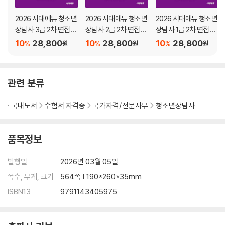
2026 시대에듀 청소년
2026 시대에듀 청소년
2026 시대에듀 청소년
상담사 3급 2차 면접대
상담사 2급 2차 면접대
상담사 1급 2차 면접대
비 한권으로 끝내기
비 한권으로 끝내기
비 한권으로 끝내기
10
28,800
10
28,800
10
28,800
%
%
%
원
원
원
관련 분류
국내도서
수험서 자격증
국가자격/전문사무
청소년상담사
품목정보
발행일
2026년 03월 05일
쪽수, 무게, 크기
564쪽 | 190*260*35mm
ISBN13
9791143405975