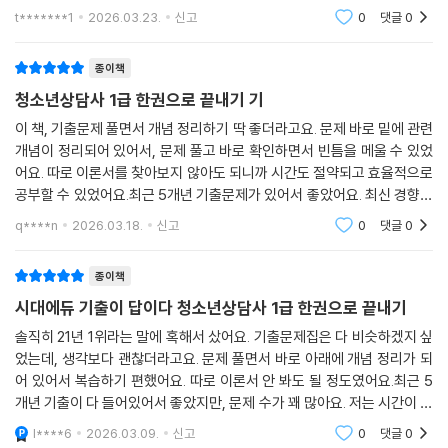
령 바뀐 부분까지 반영된 점도 안심됐어요.또한 상담현장전문가인 저자가
t*******1
2026.03.23.
신고
0
댓글
0
알려주는 과목별
종이책
청소년상담사 1급 한권으로 끝내기 기
이 책, 기출문제 풀면서 개념 정리하기 딱 좋더라고요. 문제 바로 밑에 관련
개념이 정리되어 있어서, 문제 풀고 바로 확인하면서 빈틈을 메울 수 있었
어요. 따로 이론서를 찾아보지 않아도 되니까 시간도 절약되고 효율적으로
공부할 수 있었어요.최근 5개년 기출문제가 있어서 좋았어요. 최신 경향을
파악하는 데 도움이 많이 됐거든요. 해설도 꼼꼼해서 왜 틀렸는지, 왜 맞았
q****n
2026.03.18.
신고
0
댓글
0
는지 명확
종이책
시대에듀 기출이 답이다 청소년상담사 1급 한권으로 끝내기
솔직히 21년 1위라는 말에 혹해서 샀어요. 기출문제집은 다 비슷하겠지 싶
었는데, 생각보다 괜찮더라고요. 문제 풀면서 바로 아래에 개념 정리가 되
어 있어서 복습하기 편했어요. 따로 이론서 안 봐도 될 정도였어요.최근 5
개년 기출이 다 들어있어서 좋았지만, 문제 수가 꽤 많아요. 저는 시간이 부
족해서 다 풀지는 못했어요. 그래도 해설이 꼼꼼해서 틀린 문제 위주로 보
l****6
2026.03.09.
신고
0
댓글
0
니까 도움이