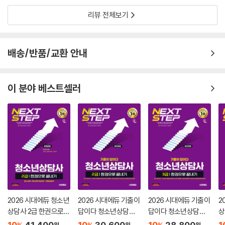
리뷰 전체보기
배송/반품/교환 안내
이 분야 베스트셀러
2026 시대에듀 청소년
2026 시대에듀 기출이
2026 시대에듀 기출이
2
상담사 2급 한권으로
답이다 청소년상담사 2
답이다 청소년상담사 3
상
끝내기
급 한권으로 끝내기
급 한권으로 끝내기
끝
10
41,400
10
30,600
10
28,800
1
원
원
원