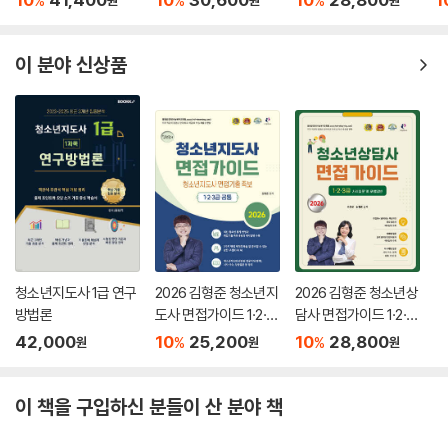
%
%
%
이 분야 신상품
청소년지도사 1급 연구
2026 김형준 청소년지
2026 김형준 청소년상
방법론
도사 면접가이드 1·2·3
담사 면접가이드 1·2·3
급
급 사례질문 및 모범답
42,000
10
25,200
10
28,800
%
%
원
원
원
변
이 책을 구입하신 분들이 산 분야 책