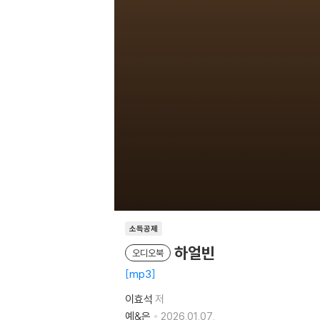
소득공제
하얼빈
오디오북
mp3
이효석
저
예&은
2026.01.07.