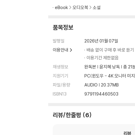
eBook
오디오북
소설
품목정보
발행일
2026년 01월 07일
이용안내
배송 없이 구매 후 바로 듣기
이용기간 제한없음
재생정보
완독본 | 윤지혜 낭독 | 총 21
지원기기
PC(윈도우 - 4K 모니터
파일/용량
AUDIO | 20.37MB
ISBN13
9791194460503
리뷰/한줄평
6
리뷰