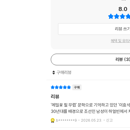
8.0
리뷰 쓰
혜택 및 유의
리뷰
3
구매리뷰
구매
리뷰
'메밀꽃 필 무렵' 문학으로 기억하고 있던 '이효
30년대를 배경으로 조선인 남성이 하얼빈에서 
b********9
2026.05.23.
신고