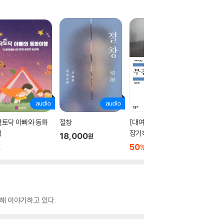
닥토닥 아빠와 동화
절창
[대여] 무진기행 (가수
양손프로
행
장기하 낭독)
조세희의
18,000
원
아올린 
50
2,500
3,300
%
원
원
해 이야기하고 있다.