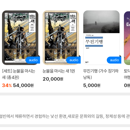
[세트] 눈물을 마시는
눈물을 마시는 새 1권
무진기행 (가수 장기하
토
새 (총4권)
낭독)
여
20,000
원
34
54,000
5,000
0
%
원
원
얼빈에서 체류하면서 경험하는 낯선 환경,새로운 문화와의 갈등, 정체성 등에 관