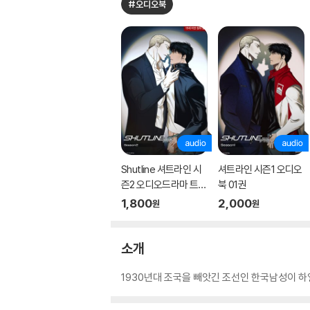
#오디오북
Shutline 셔트라인 시
셔트라인 시즌1 오디오
즌2 오디오드라마 트랙
북 01권
01
1,800
2,000
원
원
소개
1930년대 조국을 빼앗긴 조선인 한국남성이 하