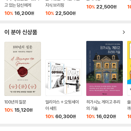
고 있는 당신에게
지식 브리핑
10
22,500
1
%
원
10
16,200
10
22,500
%
%
원
원
이 분야 신상품
100년의 질문
일리아스 + 오뒷세이
히가시노 게이고 추리
쓸
아 세트
의 기술
까
10
15,120
%
원
10
60,300
10
16,020
1
%
%
원
원