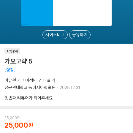
사이즈비교
공유하기
소득공제
가오고략 5
양장
이유원
저
이성민
김내일
역
성균관대학교 동아시아학술원
2025.12.31.
첫번째 리뷰어가 되어주세요
25,000
원
25,000