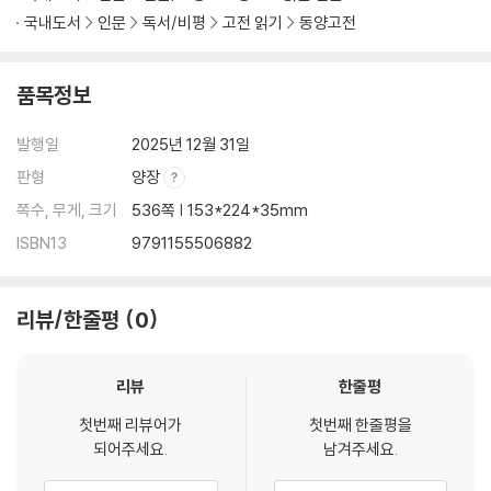
국내도서
인문
독서/비평
고전 읽기
동양고전
품목정보
발행일
2025년 12월 31일
판형
양장
쪽수, 무게, 크기
536쪽 | 153*224*35mm
ISBN13
9791155506882
리뷰/한줄평
0
리뷰
한줄평
첫번째 리뷰어가
첫번째 한줄평을
되어주세요.
남겨주세요.