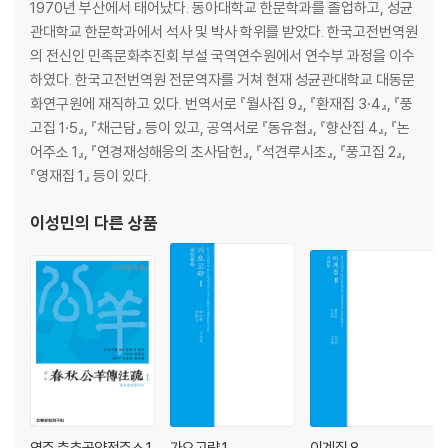
1970년 부산에서 태어났다. 동아대학교 한문학과를 졸업하고, 성균
관대학교 한문학과에서 석사 및 박사 학위를 받았다. 한국고전번역원
의 전신인 민족문화추진회 부설 국역연수원에서 연수부 과정을 이수
하였다. 한국고전번역원 전문역자를 거쳐 현재 성균관대학교 대동문
화연구원에 재직하고 있다. 번역서로 『월사집 9』, 『환재집 3·4』, 『풍
고집 1·5』, 『채근담』 등이 있고, 공역서로 『동유첩』, 『향산집 4』, 『논
어주소 1』, 『연경재성해응의 초사담헌』, 『석견루시초』, 『풍고집 2』,
『영재집 1』 등이 있다.
이성민
의 다른 상품
역주 춘추공양전주소 1
가오고략 1
이계집 8