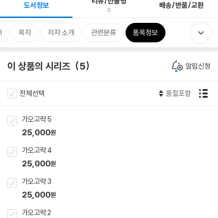
리뷰/한줄평
도서정보
배송/반품/교환
0
개
목차
저자 소개
관련분류
품목정보
이 상품의 시리즈
5
알림신청
전체선택
품절포함
가오고략 5
25,000
원
가오고략 4
25,000
원
가오고략 3
25,000
원
가오고략 2