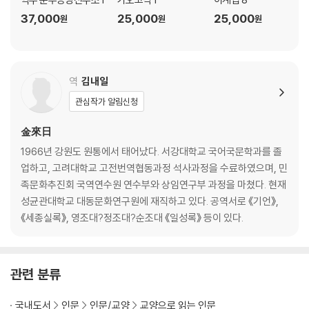
37,000
25,000
25,000
원
원
원
역
김내일
관심작가 알림신청
金來日
1966년 강원도 원통에서 태어났다. 서강대학교 국어국문학과를 졸
업하고, 고려대학교 고전번역협동과정 석사과정을 수료하였으며, 민
족문화추진회 국역연수원 연수부와 상임연구부 과정을 마쳤다. 현재
성균관대학교 대동문화연구원에 재직하고 있다. 공역서로 《기언》,
《세종실록》, 영조대?정조대?순조대 《일성록》 등이 있다.
관련 분류
국내도서
인문
인문/교양
교양으로 읽는 인문