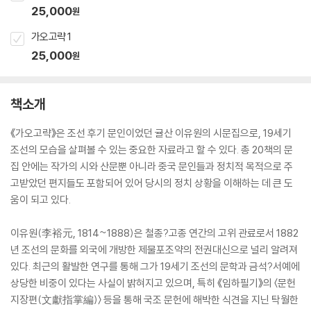
25,000
원
가오고략 1
25,000
원
책소개
《가오고략》은 조선 후기 문인이었던 귤산 이유원의 시문집으로, 19세기
조선의 모습을 살펴볼 수 있는 중요한 자료라고 할 수 있다. 총 20책의 문
집 안에는 작가의 시와 산문뿐 아니라 중국 문인들과 정치적 목적으로 주
고받았던 편지들도 포함되어 있어 당시의 정치 상황을 이해하는 데 큰 도
움이 되고 있다.
이유원(李裕元, 1814~1888)은 철종?고종 연간의 고위 관료로서 1882
년 조선의 문화를 외국에 개방한 제물포조약의 전권대신으로 널리 알려져
있다. 최근의 활발한 연구를 통해 그가 19세기 조선의 문학과 금석?서예에
상당한 비중이 있다는 사실이 밝혀지고 있으며, 특히 《임하필기》의 〈문헌
지장편(文獻指掌編)〉 등을 통해 국조 문헌에 해박한 식견을 지닌 탁월한