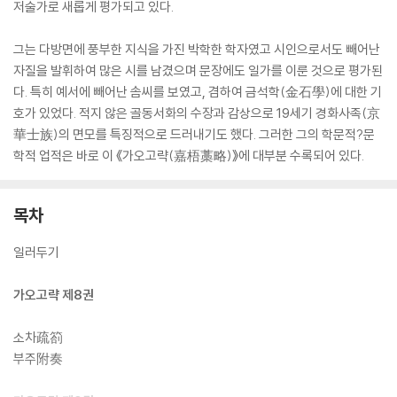
저술가로 새롭게 평가되고 있다.
그는 다방면에 풍부한 지식을 가진 박학한 학자였고 시인으로서도 빼어난
자질을 발휘하여 많은 시를 남겼으며 문장에도 일가를 이룬 것으로 평가된
다. 특히 예서에 빼어난 솜씨를 보였고, 겸하여 금석학(金石學)에 대한 기
호가 있었다. 적지 않은 골동서화의 수장과 감상으로 19세기 경화사족(京
華士族)의 면모를 특징적으로 드러내기도 했다. 그러한 그의 학문적?문
학적 업적은 바로 이 《가오고략(嘉梧藁略)》에 대부분 수록되어 있다.
목차
일러두기
가오고략 제8권
소차疏箚
부주附奏