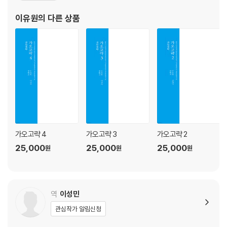
부윤, 함경도 관찰사 등을 역임하였다. 고종 초에 좌의정에 올랐다가
이유원
의 다른 상품
1865년(고종2) 이후 한동안 정계에서
가오고략 4
가오고략 3
가오고략 2
25,000
25,000
25,000
원
원
원
역
이성민
관심작가 알림신청