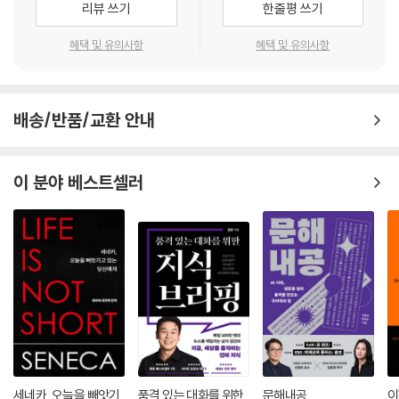
리뷰 쓰기
한줄평 쓰기
혜택 및 유의사항
혜택 및 유의사항
배송/반품/교환 안내
이 분야 베스트셀러
세네카, 오늘을 빼앗기
품격 있는 대화를 위한
문해내공
이