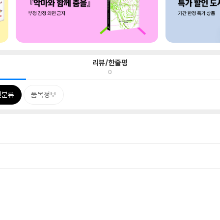
리뷰/한줄평
0
련분류
품목정보