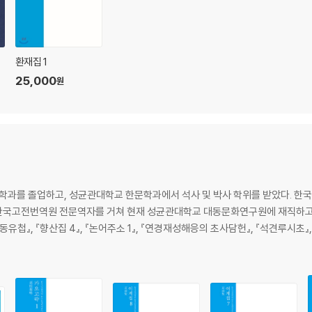
환재집 1
25,000
원
문학과를 졸업하고, 성균관대학교 한문학과에서 석사 및 박사 학위를 받았다. 
국고전번역원 전문역자를 거쳐 현재 성균관대학교 대동문화연구원에 재직하고 있다. 
『동유첩』, 『향산집 4』, 『논어주소 1』, 『연경재성해응의 초사담헌』, 『석견루시초』, 