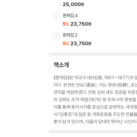
25,000
원
환재집 4
5
23,750
%
원
환재집 2
5
23,750
%
원
책소개
《환재집》은 박규수(朴珪壽, 1807~1877)
이다. 본관은 반남(潘南), 자는 환경(桓卿), 
관직을 역임하였다. 안동 김씨 세도 정권을 뒤흔든
의 강화도 조약 체결(1876) 등 민족사의 향방
이를 통해 동아시아를 중심으로 급변하는 세계정
식?김홍집?유길준 등 개화운동을 주도한 인물들
롯이 담겨 있으며, 아울러 당대의 뛰어난 시인이