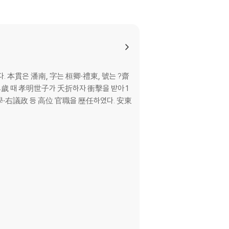
 本貫은 潘南, 字는 桓卿·禮東, 號는 ?齋
4歲 때 孝明世子가 夭折하자 衝擊을 받아 1
學·右議政 등 高位 官職을 歷任하였다. 安東