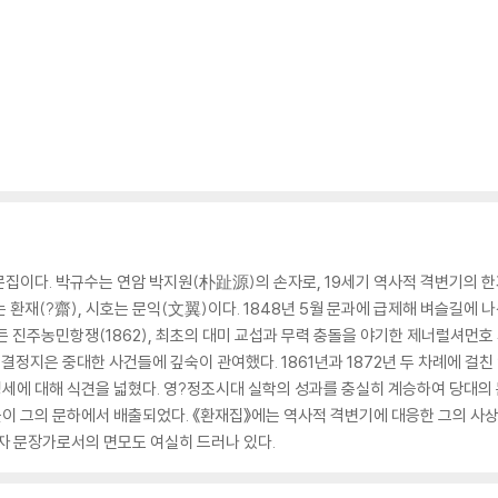
의 문집이다. 박규수는 연암 박지원(朴趾源)의 손자로, 19세기 역사적 격변기
호는 환재(?齋), 시호는 문익(文翼)이다. 1848년 5월 문과에 급제해 벼슬길에
 진주농민항쟁(1862), 최초의 대미 교섭과 무력 충돌을 야기한 제너럴셔먼호 
을 결정지은 중대한 사건들에 깊숙이 관여했다. 1861년과 1872년 두 차례에 걸
세에 대해 식견을 넓혔다. 영?정조시대 실학의 성과를 충실히 계승하여 당대의 
이 그의 문하에서 배출되었다. 《환재집》에는 역사적 격변기에 대응한 그의 사
자 문장가로서의 면모도 여실히 드러나 있다.