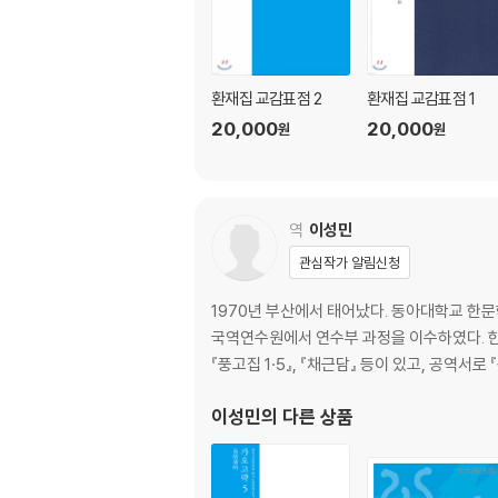
환재집 교감표점 2
환재집 교감표점 1
20,000
20,000
원
원
역
이성민
관심작가 알림신청
1970년 부산에서 태어났다. 동아대학교 한
국역연수원에서 연수부 과정을 이수하였다. 한
『풍고집 1·5』, 『채근담』 등이 있고, 공역서로 
이성민
의 다른 상품