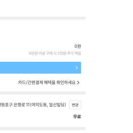
0원
5만원 이상 구매 시 2천원 추가 적립
카드/간편결제 혜택을 확인하세요
등포구 은행로 11(여의도동, 일신빌딩)
변경
무료