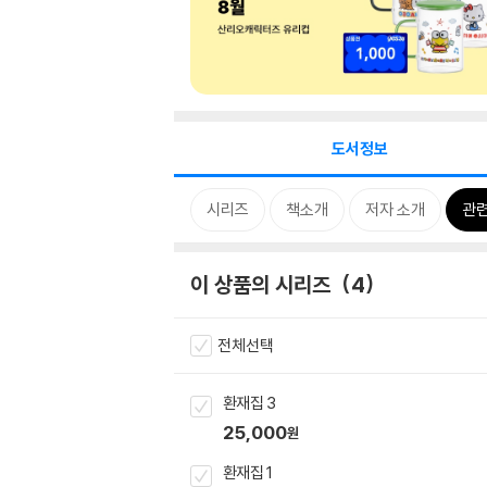
도서정보
시리즈
책소개
저자 소개
관
이 상품의 시리즈
4
전체선택
환재집 3
25,000
원
환재집 1