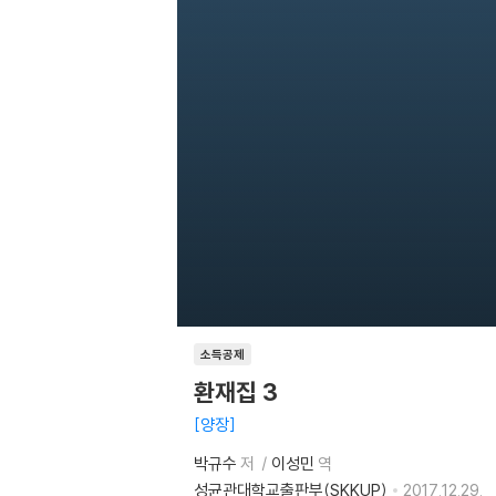
소득공제
환재집 3
양장
박규수
저
이성민
역
성균관대학교출판부(SKKUP)
2017.12.29.