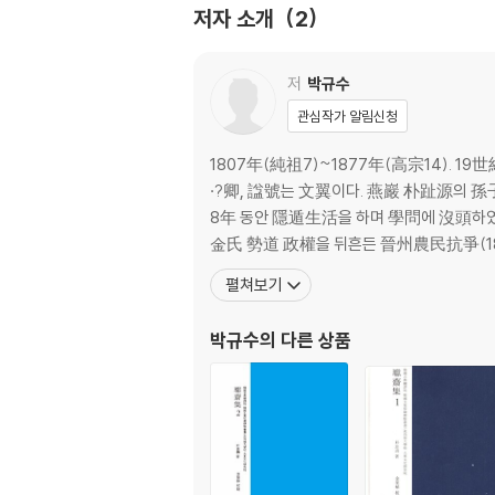
저자 소개
2
저
박규수
관심작가 알림신청
1807年(純祖7)~1877年(高宗14). 
·?卿, 諡號는 文翼이다. 燕巖 朴趾源의 孫
8年 동안 隱遁生活을 하며 學問에 沒頭하였
金氏 勢道 政權을 뒤흔든 晉州農民抗爭(18
펼쳐보기
박규수
의 다른 상품