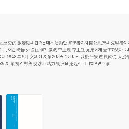
19世紀 歷史的 激變期의 한가운데서 活動한 實學者이자 開化思想의 先驅者이다.
子로, 어린 時節 外從祖 柳?, 戚叔 李正履·李正觀 兄弟에게 受學하였다. 2
다. 1848年 5月 文科에 及第해 벼슬길에 나선 以後 平安道 觀察使·大提
62), 最初의 對美 交涉과 武力 衝突을 惹起한 제너럴셔먼호 事