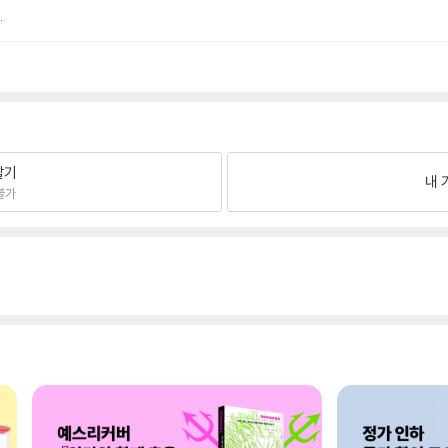
.
팔기
내 
불가