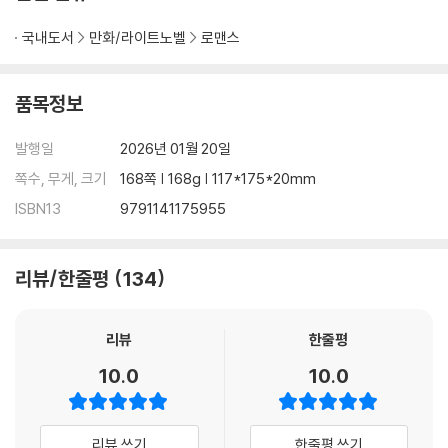
국내도서
만화/라이트노벨
로맨스
품목정보
발행일
2026년 01월 20일
쪽수, 무게, 크기
168쪽 | 168g | 117*175*20mm
ISBN13
9791141175955
리뷰/한줄평
134
리뷰
한줄평
10.0
10.0
리뷰 쓰기
한줄평 쓰기