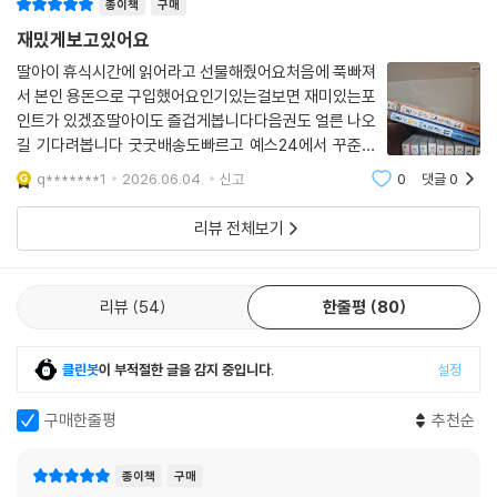
종이책
구매
재밌게보고있어요
딸아이 휴식시간에 읽어라고 선물해줬어요처음에 푹빠져
서 본인 용돈으로 구입했어요인기있는걸보면 재미있는포
인트가 있겠죠딸아이도 즐겁게봅니다다음권도 얼른 나오
길 기다려봅니다 굿굿배송도빠르고 예스24에서 꾸준히
구입합니다
q*******1
2026.06.04.
신고
0
댓글
0
리뷰 전체보기
리뷰
54
한줄평
80
클린봇
이 부적절한 글을 감지 중입니다.
설정
구매한줄평
추천순