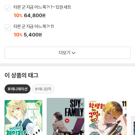
타몬 군 지금 어느 쪽?! 1~12권 세트
10
64,800
%
원
타몬 군 지금 어느 쪽?! 11
10
5,400
%
원
더보기
이 상품의 태그
#애니메이션
#애니원작