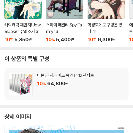
캐릭캐릭 체인지! Jew
스파이 패밀리 Spy Fa
학생회에도 구멍은 있
에
el Joker 주얼 조커 3
mily 16
다! 11
트
10
5,850
10
5,400
10
6,300
1
%
%
%
원
원
원
이 상품의 특별 구성
타몬 군 지금 어느 쪽?! 1~12권 세트
10
64,800
%
원
상세 이미지