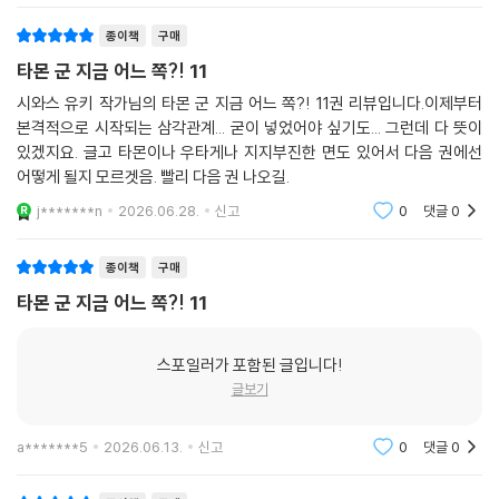
t*********s
2026.07.23.
신고
0
댓글
0
종이책
구매
타몬 군 지금 어느 쪽?! 11
시와스 유키 작가님의 타몬 군 지금 어느 쪽?! 11권 리뷰입니다.이제부터
본격적으로 시작되는 삼각관계... 굳이 넣었어야 싶기도... 그런데 다 뜻이
있겠지요. 글고 타몬이나 우타게나 지지부진한 면도 있어서 다음 권에선
어떻게 될지 모르겟음. 빨리 다음 권 나오길.
j*******n
2026.06.28.
신고
0
댓글
0
종이책
구매
타몬 군 지금 어느 쪽?! 11
스포일러가 포함된 글입니다!
글보기
a*******5
2026.06.13.
신고
0
댓글
0