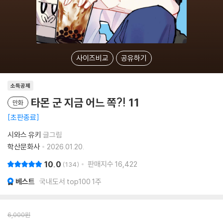
사이즈비교
공유하기
소득공제
타몬 군 지금 어느 쪽?! 11
만화
초판종료
시와스 유키
글그림
학산문화사
2026.01.20.
10.0
판매지수
16,422
134
베스트
국내도서 top100 1주
6,000
원