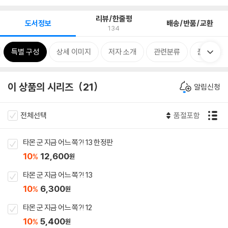
리뷰/한줄평
도서정보
배송/반품/교환
134
특별 구성
상세 이미지
저자 소개
관련분류
품목정보
이 상품의 시리즈
21
알림신청
전체선택
품절포함
타몬 군 지금 어느 쪽?! 13 한정판
10
12,600
%
원
타몬 군 지금 어느 쪽?! 13
10
6,300
%
원
타몬 군 지금 어느 쪽?! 12
10
5,400
%
원