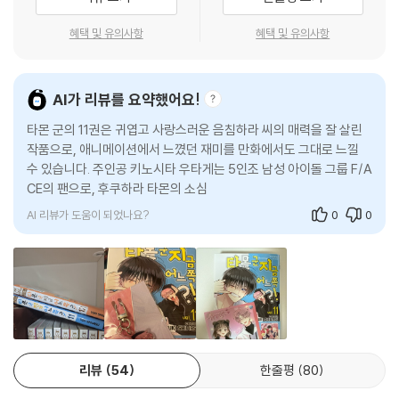
혜택 및 유의사항
혜택 및 유의사항
AI가 리뷰를 요약했어요!
타몬 군의 11권은 귀엽고 사랑스러운 음침하라 씨의 매력을 잘 살린
작품으로, 애니메이션에서 느꼈던 재미를 만화에서도 그대로 느낄
수 있습니다. 주인공 키노시타 우타게는 5인조 남성 아이돌 그룹 F/A
CE의 팬으로, 후쿠하라 타몬의 소심하고 자존감 낮은 모습을 발견하
게 됩니다.
AI 리뷰가 도움이 되었나요?
0
0
리뷰
54
한줄평
80