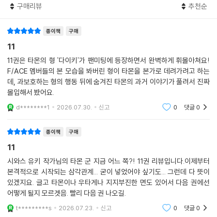
구매리뷰
추천순
종이책
구매
11
11권은 타몬의 형 '다이키'가 팬미팅에 등장하면서 완벽하게 휘몰아쳐요!
F/ACE 멤버들의 본 모습을 봐버린 형이 타몬을 본가로 데려가려고 하는
데, 과보호하는 형의 행동 뒤에 숨겨진 타몬의 과거 이야기가 풀려서 진짜
몰입해서 봤어요.
d********1
2026.07.30.
신고
0
댓글
0
종이책
구매
11
시와스 유키 작가님의 타몬 군 지금 어느 쪽?! 11권 리뷰입니다.이제부터
본격적으로 시작되는 삼각관계... 굳이 넣었어야 싶기도... 그런데 다 뜻이
있겠지요. 글고 타몬이나 우타게나 지지부진한 면도 있어서 다음 권에선
어떻게 될지 모르겟음. 빨리 다음 권 나오길.