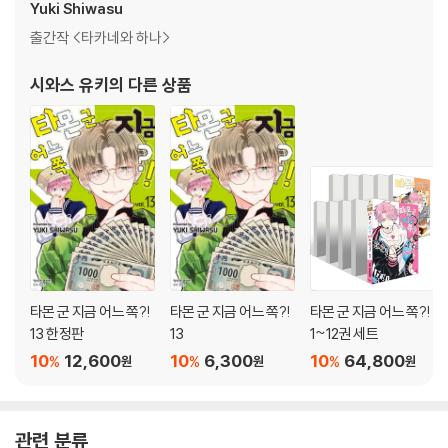
Yuki Shiwasu
출간작 <타카네와 하나>
시와스 유키
의 다른 상품
타몬 군 지금 어느 쪽?!
타몬 군 지금 어느 쪽?!
타몬 군 지금 어느 쪽?!
13 한정판
13
1~12권 세트
10
12,600
10
6,300
10
64,800
%
%
%
원
원
원
관련 분류