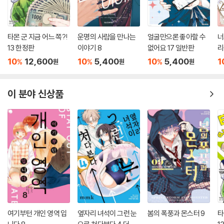
타몬 군 지금 어느 쪽?!
운명의 사람을 만나는
얼굴만으론 좋아할 수
너
13 한정판
이야기 8
없어요 17 일반판
리
10
12,600
10
5,400
10
5,400
1
%
%
%
원
원
원
이 분야 신상품