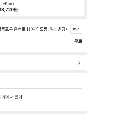
eBook
18,720
원
등포구 은행로 11(여의도동, 일신빌딩)
변경
무료
가게에서 팔기