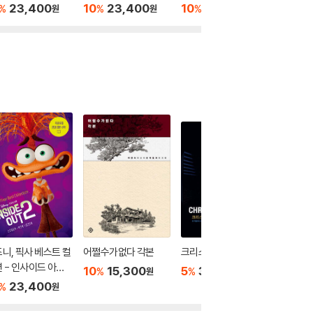
a 2
n
23,400
10
23,400
10
23,400
10
2
%
%
%
%
원
원
원
니, 픽사 베스트 컬
어쩔수가없다 각본
크리스토퍼 놀란
영상 연출
 - 인사이드 아웃 2
10
15,300
5
31,350
10
1
%
%
%
원
원
ide Out 2
23,400
%
원