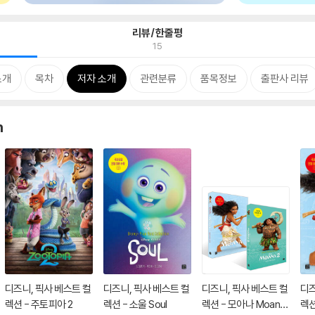
리뷰/한줄평
15
소개
목차
저자 소개
관련분류
품목정보
출판사 리뷰
n
디즈니, 픽사 베스트 컬
디즈니, 픽사 베스트 컬
디즈니, 픽사 베스트 컬
디즈
렉션 - 주토피아 2
렉션 - 소울 Soul
렉션 - 모아나 Moana
렉션