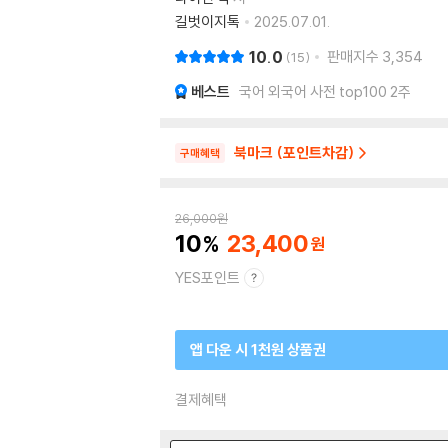
길벗이지톡
2025.07.01.
10.0
판매지수
3,354
15
베스트
국어 외국어 사전 top100 2주
북마크 (포인트차감)
구매혜택
26,000
원
10
23,400
YES포인트
앱 다운 시 1천원 상품권
결제혜택