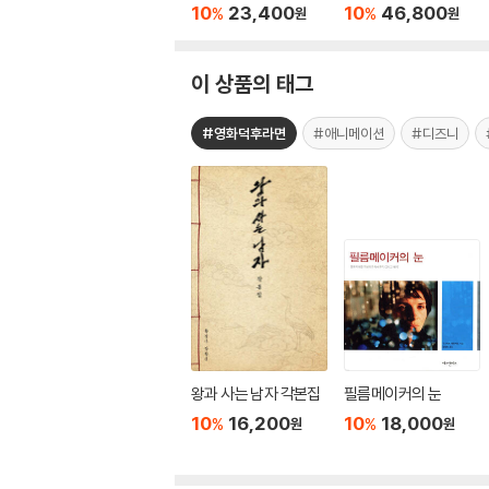
트
10
23,400
10
46,800
%
%
원
원
이 상품의 태그
#영화덕후라면
#애니메이션
#디즈니
왕과 사는 남자 각본집
필름메이커의 눈
10
16,200
10
18,000
%
%
원
원