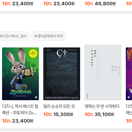
1~2 세트
10
23,400
10
23,400
10
46,800
10
%
%
%
원
원
원
#디즈니픽사_원서
#영어공부원서추천
디즈니, 픽사 베스트 컬
릴리 슈슈의 모든 것
영화는 두 번 시작된다
디즈
렉션 - 주토피아 Zoot
렉션
10
15,300
10
35,100
%
%
원
원
opia
Ins
10
23,400
10
%
원