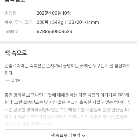
여권이 필요 없는 국가 - 칸영화제 취재기 2
잠적을 위한 장소
발행일
2025년 09월 10일
키메라 효과 - 칸영화제 취재기 3
쪽수, 무게, 크기
236쪽 | 344g | 133*201*14mm
ISBN13
9788960909526
책 속으로
관람객이라는 축복받은 존재끼리 공명하는 곳에선 누구든지 덜 침잠하게
된다.
--- p.19
좋은 영화를 보고 나면 그것에 대해 말하는 다른 사람의 이야기를 원하게
된다. 그런 들뜸만으로 몇 시간 혹은 며칠이 흡족한 시절도 있는 법이다. 두
시간 남짓한 영화의 러닝타임은 그것에 응수한 사람들의 온갖 반응들(비
평이나 리뷰에 국한되지 않는 온라인 커뮤니티의 수많은 리액션 조각들)
속에서 생명을 연장하곤 한다.
--- p.29
책 속으로 더보기