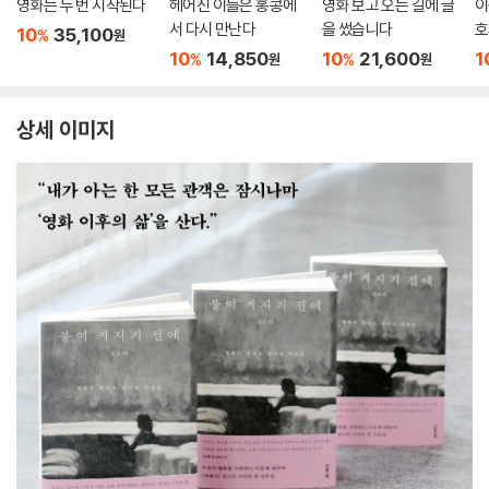
영화는 두 번 시작된다
헤어진 이들은 홍콩에
영화 보고 오는 길에 글
이
서 다시 만난다
을 썼습니다
호
10
35,100
%
원
10
14,850
10
21,600
1
%
%
원
원
상세 이미지