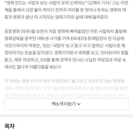
“영화 만드는 사람과 보는 사람이 공히 신뢰하는”(김혜리 기자) 그는 이번
책을 통해서 극장 불이 켜지기 전까지 자리를 못 벗어나게 하는 영화의 매
혹과 영화가 끝난 뒤 시작되는 영화기자의 삶에 대해 들려준다.
공포영화 〈주온〉을 보면서 처음 영화에 빠져들었던 어린 시절에서 출발해
영화감독을 꿈꾸던 대학생 시기를 거쳐 《씨네21》 취재팀장이 된 지금에
이르기까지의 여정은, ‘보는’ 사람이 ‘보고 듣고 쓰고 말하는’ 사람으로 확
장되어가는 모습을 담아낸다. 영화기자로서 영화를 보고, 인터뷰이의 말을
듣고, 매주 마감하고, GV를 통해 관객과 만나는 나날은 부담감과 피로 속
에서도 찰나의 아름다움을 빚는다.
이 책에는 영화 보기가 일이 되었음에도 불구하고 사라지지 않는 영화에
대한 사랑이 담겨 있다. OTT 플랫폼이 등장하고 숏폼 영상이 인기를 끌면
서 극장에서 영화를 보는 행위가 사라지지 않을지 우려되는 시대에, 영화
에 얽힌 김소미 기자의 추억과 생각들을 따라가다 보면 영화의 미래를 다
책소개 더보기
시금 희망찬 모습으로 그리게 된다.
극장 불이 켜지기 전, 영화가 끝났으나 끝나지 않은 시간이 흐른다. 이 책에
목차
따르면 김소미에게 그 시간은 삶의 총합과 별로 차이도 나지 않는다. 엄습