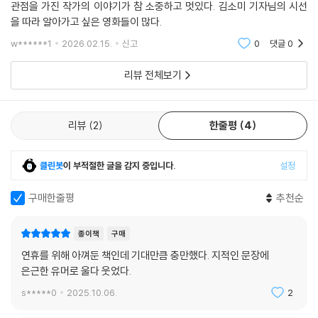
식을 찾고 나아가 정체됨을 감내하려는 이들이다. 영화관은 이제 오락과
관점을 가진 작가의 이야기가 참 소중하고 멋있다. 김소미 기자님의 시선
는 매체인 것이다.
예술의 공간을 넘어 컨베이어벨트에서 내려오는 적극적 탈락을 위한 장소
을 따라 알아가고 싶은 영화들이 많다.
다. 이 점이야말로 극장의 위기가 대두된 시기에 재조명되어야 할 극장의
w******1
2026.02.15.
신고
0
댓글
0
영화기자가 되어 스크린과 객석 사이에 서서 영화를 해설하는 자리에 선
효용이다.
저자는 직접 관객과 마주하면서 영화라는 매개를 통해 형성되는 커뮤니티
리뷰 전체보기
--- p.225
의 가능성을 목도한다. 『우정 도둑』을 쓴 유지혜 작가와 함께한 영화 〈클레
오의 세계〉 GV를 마치고 집에 돌아온 새벽 1시, 100명이 넘는 관객들이 아
직 남아 있는 오픈 채팅방의 알람이 울린다. 모두가 잠든 밤, 어느 관객이
리뷰
2
한줄평
4
영화에 얽힌 이야기를 더 나누기 위해 문을 두드린 것이다. 관객의 노크는
다정한 답신으로, 음악을 전하는 한 줄짜리 링크로 퍼져간다.
클린봇
이 부적절한 글을 감지 중입니다.
설정
영화를 좋아하는 사람들이 모여 함께 즐기는 축제인 영화제 역시 이런 경
구매한줄평
추천순
험을 하게 해준다. 취재차 칸영화제에 간 저자는 칸으로 넘어가기 직전 비
행기 안에 여권을 두고 내리는 바람에 칸에 체류한 기간 동안 여권이 없는
채로 다니게 된다. 아이러니하게도 그 덕분에 저자는 자신이 칸에 머물 때
종이책
구매
“여권이 필요 없는” 영화라는 국가에 있었음을 깨닫는다.
연휴를 위해 아껴둔 책인데 기대만큼 충만했다. 지적인 문장에
은근한 유머로 울다 웃었다.
스크린을 등지고 객석을 향해 선 사람에게 관객은 어느새 심장과 가까워진
s*****0
2025.10.06.
2
목소리를 들려준다. 범람하는 영화 행사가 낳는 일말의 부작용에도 불구하
고 진실한 감정은 때로 선물처럼 남는다. 한 편의 영화로 모인 낯선 타인들