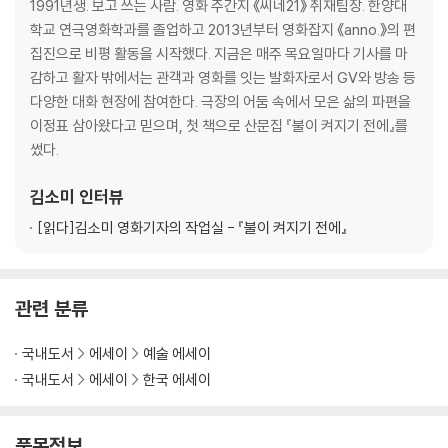
쓰지 않으면 안 되는 경우에
1991년생. 보고 쓰는 사람. 영화 주간지 《씨네21》 취재팀장. 한양대
학교 연극영화학과를 졸업하고 2013년부터 영화잡지 《anno.》의 편
응달에서 살아남기
집진으로 비평 활동을 시작했다. 지금은 매주 목요일마다 기사를 마
감하고 활자 밖에서는 관객과 영화를 잇는 발화자로서 GV와 방송 등
좋아하는 일
다양한 대화 현장에 참여한다. 극장의 어둠 속에서 모은 삶의 파편을
실패 지점까지
이정표 삼아왔다고 믿으며, 첫 책으로 산문집 『불이 켜지기 전에』를
초심자의 경유지 - 칸영화제 취재기 1
썼다.
살아 있는 사람의 부끄러운 실수
구워지고 식혀지기
김소미
인터뷰
외롭고 씩씩한 모임
[읽다]
김소미 영화기자의 작업실 - 『불이 켜지기 전에』
엉성하게 치밀하게
어둠을 기다리는 사람들
관련 분류
바람 좀 쐬고 올게요
국내도서
에세이
예술 에세이
이야기에 관한 뜬금없는 지지
국내도서
에세이
한국 에세이
토템의 필요
잠드는 영화
앞면과 뒷면의 이중인화
품목정보