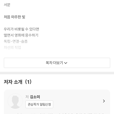
하는 슬픔을 〈주온〉의 오싹한 이불로 덮은 꼬꼬마 시절부터 영화 만드는 사
서문
람과 보는 사람이 공히 신뢰하는 기자가 된 현재까지, 저자는 자기를 이루
는 거의 모든 조각(때로는 반짝이고 때로는 찌르는)을 영화를 경유해 복기
처음 마주한 빛
한다. 그게 가능하다니! 나는 부러워지고 만다. - 김혜리 영화기자
우리가 비롯될 수 있다면
떨면서 영화에 응수하기
독립-연결-슬픔
차선의 직업
영화의 가장자리에 서서
목차 더보기
한 권을 만드는 여러 사람 중 하나
누가 당신을 필요로 할까요?
저자 소개
1
영화, 다른 방식으로 보기
영화 유랑 예찬
인터뷰어가 계단을 오를 때
저
김소미
멀어서 가까운
관심작가 알림신청
정면을 바라보기