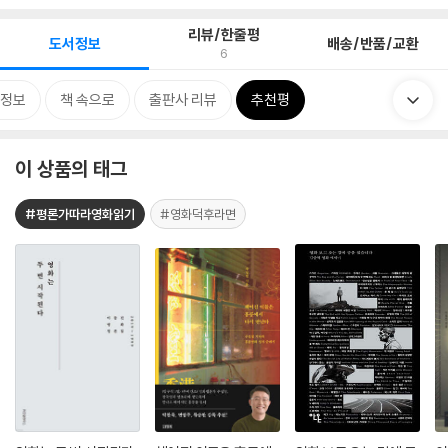
리뷰/한줄평
도서정보
배송/반품/교환
6
정보
책 속으로
출판사 리뷰
추천평
이 상품의 태그
#평론가따라영화읽기
#영화덕후라면