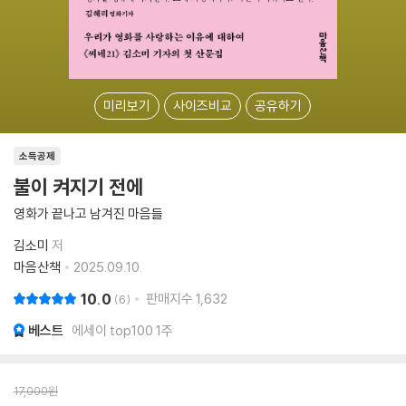
미리보기
사이즈비교
공유하기
소득공제
불이 켜지기 전에
영화가 끝나고 남겨진 마음들
김소미
저
마음산책
2025.09.10.
10.0
판매지수
1,632
6
베스트
에세이 top100 1주
17,000
원