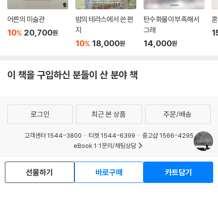
어른의 미술관
밤의 테라스에서 쓴 편
탄수화물이 부족해서
혼
지
그래
10
20,700
1
%
원
10
18,000
14,000
%
원
원
이 책을 구입하신 분들이 산 분야 책
로그인
최근 본 상품
주문/배송
고객센터 1544-3800
티켓 1544-6399
중고샵 1566-4295
eBook 1:1문의/채팅상담
예스이십사(주) 사업자 정보
선물하기
바로구매
카트담기
이용약관
개인정보처리방침
청소년보호정책
PC버전
회사소개
거래처관계자께
도서홍보
광고
Copyright © YES24 Corp. All Rights Reserved.
MATOM9