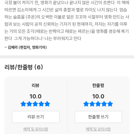
극장 불이 켜지기 전, 영화가 끝났으나 끝나지 않은 시간이 흐른다. 이 책에
상인 상대까지도 포괄한다. 2020년 세상을 떠난 고故 송재호 배우의 부고
따르면 김소미에게 그 시간은 삶의 총합과 별로 차이도 나지 않는다. 엄습
어떤 것을 사랑한다면 우리는 기꺼이 변방으로 향할 수 있다. 그리고 그곳
기사를 쓸 때는 송재호 배우의 필모그래피를 들여다보고 봉준호 감독 등
하는 슬픔을 〈주온〉의 오싹한 이불로 덮은 꼬꼬마 시절부터 영화 만드는 사
이 실은 중심임을 알아차린다.
그와 작업했던 이들이 남긴 메시지를 살피면서 글을 완성한다. 저자에게
람과 보는 사람이 공히 신뢰하는 기자가 된 현재까지, 저자는 자기를 이루
--- pp.54-55
기사를 쓰는 것은 곧 타인의 목소리를 경청하는 일이다.
는 거의 모든 조각(때로는 반짝이고 때로는 찌르는)을 영화를 경유해 복기
한다. 그게 가능하다니! 나는 부러워지고 만다.
영화를 보는 일은 엔딩크레디트에 익숙해지는 일이기도 하다. 주연은 아니
‘동료’들은 실수를 품어주기도 한다. 저자는 세월호 10주기를 맞아 청탁해
지만 주인인 사람들을 위한 흑백의 이미지인 엔딩크레디트는 무언가의 완
- 김혜리 (편집자, 영화기자)
서 받은 진은영 시인의 시작詩作 노트 중 절반을 실수로 누락하지만, 진은
성에 예상보다도 많은 사람이 가담했다는 사실을 전하려고 보존된 시간이
영 시인은 “10년이 지나도 견디기 힘든 일” 앞이기에 누구나 그럴 수 있다
다.
고 다독인다.
리뷰/한줄평
6
--- p.63
영화의 엔딩크레디트를 끝까지 보는 마음, 잡지를 만드는 데 참여한 사람
객석은 언제나 구속보다는 자유를 위한 공간이다.
리뷰
한줄평
들의 이름이 적힌 페이지를 읽어 내려가는 눈길은 곧 사랑이다. 저자는 영
--- p.80
화의 곁에 서서 영화를 바라봄으로써 그 사랑을 확인한다.
10.0
10.0
울기 위해 영화관에 들어가는 사람들이 있다. 언젠가의 나도 예외는 아니
영화를 보는 일은 엔딩크레디트에 익숙해지는 일이기도 하다. 주연은 아니
다. 극장은 성인의 눈물을 자연스럽게 용인하는 몇 안 되는 사회적 공간이
지만 주인인 사람들을 위한 흑백의 이미지인 엔딩크레디트는 무언가의 완
리뷰 쓰기
한줄평 쓰기
다.
성에 예상보다도 많은 사람이 가담했다는 사실을 전하려고 보존된 시간이
--- pp.107-108
다.
혜택 및 유의사항
혜택 및 유의사항