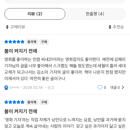
―본문에서
하지만 이제는 단견과 감탄의 자리에서 물러나 쓰지 않으면 안 된다. 제대
로 써야 한다. 나의 기사가 되었으므로.
리뷰
2
한줄평
4
‘여권이 필요 없는’ 영화라는 국가의 시민들
--- p.112
나란한 고독에 잠겨 각자의 영화를 완성하다
구매리뷰
추천순
쓰지 않으면 안 되는 경우에 대상은 우리를 도와준다. 알면 알수록 가중되
흔히 영화 보기는 암전된 공간에서 홀로 고독에 잠겨 영화와 만나는 행위
는 애정의 형태로, 해야 할 일을 잠시 잊게 만드는 즐거움으로, 누군가의 낮
종이책
구매
로 인식된다. 김소미 기자는 이 책에서 ‘보는 사람’으로서 자신이 경험한 사
고 다정한 음성과 편지의 몇 마디로 찾아온다.
불이 켜지기 전에
적인 역사와 영화기자가 되어 마주한 풍경을 경유하면서, 우리가 영화를
--- p.117
사랑하는 이유는 영화 보기가 다른 사람들과 함께하는 공동의 경험이기 때
영화를 좋아하는 만큼 씨네21이라는 영화잡지도 좋아한다. 예전에 김혜리
문이라고 말한다.
기자님의 글을 너무 좋아해서 스크랩도 해둘 정도였는데 세월이 흘러 세대
모든 영화는 감상되기 위해 만들어지며 영화의 존재 이유를 누구보다도 충
교체가 되고나서는 김소미 기자의 글이 좋더라. 책이 나온지 한참 됐지만
실히 수호하는 쪽은 항상 관객이다.
이제서야 샀다. 여전히 좋은 글이구나.
저자의 관객으로서의 연대기는 대구에 있는 ‘둘리비디오’에서 주인 아저씨
--- p.169
가 추천해준 영화 〈주온〉을 보면서부터 시작된다. 공포영화의 으스스함으
o***l
2026.02.18.
신고
0
댓글
0
로 도피하면서 어린 시절의 슬픔을 달래던 저자는, 크시슈토프 키에슬로프
자기 인생의 미장센을 스스로 발명하는 사람은 쉬이 낡지 않는다.
스키와 아녜스 바르다처럼 삶과 영화를 나란히 엮어낸 이들의 작품을 보면
종이책
구매
--- p.194
서 영화에 보다 깊이 다가간다. 이때부터 영화를 보고 나서 인터넷으로 검
불이 켜지기 전에
색하고, 영화잡지에 실린 글을 읽고, 주위 사람들과 의견을 나누면서 영화
현대적 의미에서 극장은 자발적 멈춤의 세계가 될 수 있다. 이곳에 도착하
'영화 기자'라는 직업 자체가 낭만으로 느껴지는 요즘, 낭만을 과거에 묻지
보기의 경험을 공통의 것으로 만들어간다. 영화는 그 어떤 예술보다 “자신
기를 희망하는 관객은 우리를 가차 없이 조급하게 만드는 세계 앞에서 안
않고 오늘로 계속 살아내는 사람의 이야기. 갖고 싶은 과거이자 닮고 싶은
의 감상을 집단의 경험 속에 투영해보고 싶은 욕구”를 강하게 불러일으키