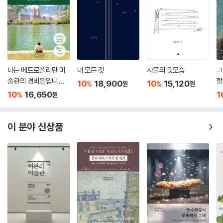
나는 메트로폴리탄 미
내 모든 것
사물의 뒷모습
그
술관의 경비원입니다
할
10
18,900
10
15,120
%
%
원
원
(25만 부 기념 전면 개
10
16,650
1
%
원
정판)
이 분야 신상품