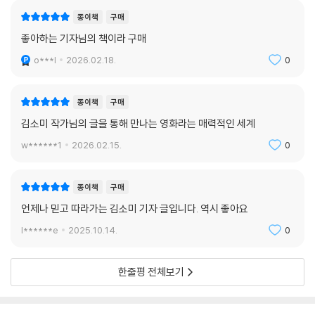
에게 새벽녘 도움을 청하는 사람과 그에게 응답하는 사람들이 있는 한 극
종이책
구매
장은 유지될 것이라고 낙관해보고 싶다. 그리고 나는 극장에서 못다 한 말
좋아하는 기자님의 책이라 구매
을 이어나가고 싶은 사람들이 휴대폰을 두드리는 소리를 구령 삼아 닫힌
o***l
2026.02.18.
0
내 방에서 열린 방으로 나아간다.
―본문에서
종이책
구매
고레에다 히로카즈 감독은 왜 우리가 극장에서 영화를 보는 경험을 사랑하
김소미 작가님의 글을 통해 만나는 영화라는 매력적인 세계
는지 묻는 저자의 질문에 머리를 긁적이며 “시대에 뒤처지는 사람들”이기
w******1
2026.02.15.
0
때문이라고 답한다. 효율을 중시하는 이 시대에 굳이 극장에 가서 꼼짝없
이 자리에 붙잡힌 채로 두 시간 동안 영화를 보는 건 시간 낭비일 것이다.
그럼에도 불구하고 여전히 영화를 보러 극장에 가는 ‘시대에 뒤처진’ 이들
종이책
구매
에게 『불이 켜지기 전에』는 속 깊은 대화 상대가 되어줄 것이다.
언제나 믿고 따라가는 김소미 기자 글입니다. 역시 좋아요
l******e
2025.10.14.
0
한줄평 전체보기