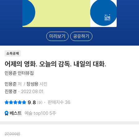
미리보기
공유하기
소득공제
어제의 영화. 오늘의 감독. 내일의 대화.
민용준 인터뷰집
민용준
저
장성용
사진
진풍경
2022.08.01.
9.8
판매지수
36
9
베스트
예술 top100 5주
27,000
원