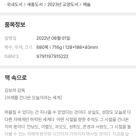
국내도서
세종도서
2023년 교양도서
예술
품목정보
발행일
2022년 08월 01일
쪽수, 무게, 크기
680쪽 | 716g | 128*188*40mm
ISBN13
9791197915222
책 속으로
김보라 감독
[어제를 건너온 오늘이라는 세계]
떠올릴 수 있다는 건 지나올 수 있었다는 것이다. 상실도, 성장도 오늘로 다
다른 자에게만 허락된 세계다. 어떤 시절을 향한 추억도 그 시절을 건너온
자의 몫이다. 만남도, 이별도, 과오도, 성취도, 존경과 사랑도, 그 시절을 돌
아볼 수 있는 자에게 용인된 시간이자 기억이자 역사일 것이다. 지금을 살