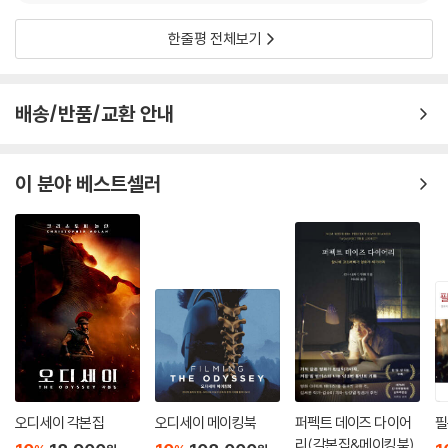
기도 하겠지만, 정서경 작가와의 작업에서 영향을 받은 바는 없을까요?
한줄평 전체보기
(민용준)
그런 면도 분명 있을 거예요. 다만 어디부터 어디까지 영향을 주고받았는
배송/반품/교환 안내
지 딱 잘라 말하기는 어렵죠. 종종 저를 잘 안다는 이들도 “이 아이디어는
정서경 작가 거고, 이건 감독님 거죠?”라고 물어보는데 틀릴 때가 많아요.
제 관점에서 정서경 작가는 여성적이기보다는 동화적 특성이 있는 이야기
이 분야 베스트셀러
를 쓰는 거 같아요. 반대로 폭력과 관련된 부분은 확실히 제 것이라 할 수
있겠네요. (박찬욱)
--- p.191
상대역을 연기하는 탕웨이 씨도 호기심을 자극하는 바가 있는데요. 배우의
기존 특성을 비트는 캐릭터 연출에 능하신 감독님께서 한국어가 익숙하지
않은 배우를 주연으로 섭외했다는 것 자체가 해당 캐릭터를 설명하는 힌트
처럼 느껴지니까요. (민용준)
탕웨이 씨는 발음이나 억양이 완벽하지는 않아도 한국인이 알아듣는 데는
오디세이 각본집
오디세이 메이킹북
퍼펙트 데이즈 다이어
필
전혀 문제가 없을 정도로 한국어를 잘하는 중국인 캐릭터를 연기해요. 그
리(각본집&메이킹북)