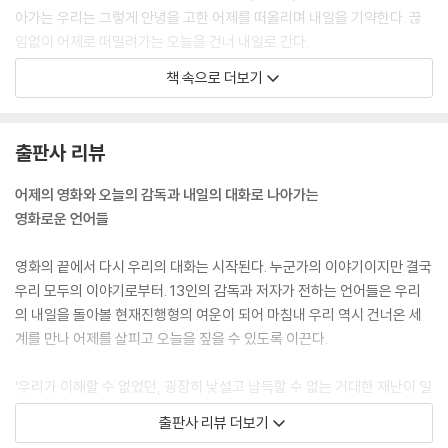
아가는 우리는 그렇게 안녕을 고한 어제를 떠올리며 내일을 기약한다. 끊
임없이 어제로 떠밀려가는 오늘을 건너 내일로 간다.
--- p.15
책 속으로 더보기
[벌새]가 1994년을 체험하는 영화라는 걸 새삼 더 명확하게 체감했는데
직접 시나리오를 쓰고, 영화를 완성한 감독 입장에서도 [벌새]를 만드는
출판사 리뷰
과정 자체가 1994년을 다시 복기하고 체험하듯 다가오는 경험이 아니었
을까 궁금하더군요. (민용준)
어제의 영화와 오늘의 감독과 내일의 대화로 나아가는
영화로운 언어들
그랬던 거 같아요. 저는 [벌새]가 사람들에게 편지처럼 배달되길 바랐던
것 같아요. 실제로 과거에 정리하지 못한 감정들이 담긴 편지를 뒤늦게 받
영화의 끝에서 다시 우리의 대화는 시작된다. 누군가의 이야기이지만 결국
은 느낌이라는 얘기를 듣기도 했고요. 생각해 보면 우리는 너무 빠르게 고
우리 모두의 이야기로부터. 13인의 감독과 저자가 전하는 언어들은 우리
속 성장하는 시대를 지나온 만큼 배달되지 못한 편지 같은 감정과 기분이
의 내일을 돌아볼 현재진행형의 여운이 되어 마침내 우리 역시 건너온 세
너무 많이 쌓인 나라에서 살고 있는 것 같더라고요. 전 국민적인 씻김굿 같
계를 만나 어제를 살피고 오늘을 짚을 수 있도록 이끈다.
은 게 필요할 정도로 많은 상처가 남아있다고 느끼는 거죠. 불과 100년 만
에 너무 많은 일을 겪었0으니까요. 그래서 [벌새]가 1994년을 통과해 지
‘우리가 이해할 수 없었던, 굉장히 낯설고 납득할 수 없는 거대한 재난이 일
금을 살아가는 사람 모두에게 편지처럼 배달되길 바랐어요. (김보라)
상 속에서 찾아오는 심정적인 재난과 뒤섞여 벌어지는데 우리는 그것들을
출판사 리뷰 더보기
--- p.34
얼마나 제대로 이야기하면서 그 시절을 지나왔는지 생각해 본 결과가 [벌