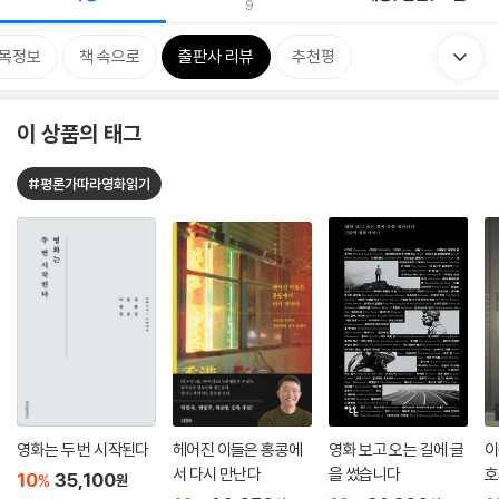
9
목정보
책 속으로
출판사 리뷰
추천평
이 상품의 태그
#평론가따라영화읽기
영화는 두 번 시작된다
헤어진 이들은 홍콩에
영화 보고 오는 길에 글
이
서 다시 만난다
을 썼습니다
호
10
35,100
%
원