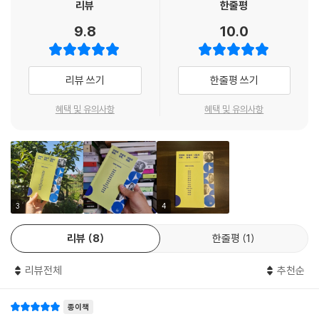
리뷰
한줄평
--- p.59
영화에서 여성 캐릭터는 언제나 중요한 역할을 차지하고 있었다. ‘[올드보
제대로 묻지 않으면 적절히 답할 수 없다. 진심을 다해 듣지 않으면 열린 마
9.8
10.0
이]는 미도(강혜정)만 진실을 모르는 채로 끝나잖아요. 물론 그래야만 하
여행자의 시선으로 공간을 본다는 것 자체가 영화에서 공간을 어떤 프레임
음으로 말할 수 없다. 온전히 공명하는 리액션이 아니라면 명언을 제조하
는 이야기였지만 그게 마음에 걸렸어요. 모두 다 알게 된 진실을 그녀만 모
으로 잡을 것인가, 공간을 어떻게 바라보게 만들 것인가를 대신 설명해 주
는 구술액션으로도 그저 허사다. 좋은 인터뷰는 회심으로 준비한 질문들이
르는 상태로 끝을 맺어서 왠지 미안하더라고요. 그리고 여자만 아무것도
는 것 같기도 하고요. (김종관)
속속 중앙에 꽂히는 과녁이 아니다. 어디로 방향을 틀어도 어느새 넉넉한
리뷰 쓰기
한줄평 쓰기
모르게 만든 채 이야기를 끝냈다는 게 찜찜했어요.’ 감독의 말에서는 어쩐
--- p.63
길로 접어들게 되는 정원 같은 것이다. 오랜만에 그런 인터뷰들을 흡족한
지 ‘그’만 모른 채 끝나버린 [헤어질 결심]이 떠오른다. 그의 두 번째 인터뷰
혜택 및 유의사항
혜택 및 유의사항
마음으로 읽었다. 깊이와 넓이를 함께 갖춰 페이지마다 감독들의 창작 동
는 2020년 6월, [헤어질 결심]이라는 미완의 세계를 갈무리하고 있는 시
제가 보여주고 싶은 건 자기모순의 감정에 사로잡힌 사람들인데 연애라는
력과 작업 특성이 또렷하게 담겨 있다. 대화의 흐름과 결 역시 매끄러우면
점에서 진행하여 [리틀 드러머 걸] 이야기까지 세밀히 나눌 수 있었다.
게 그런 감정을 보여주는 도구로 쓰기 좋은 거 같아요. 사람들이 연애하면
서 생기가 넘쳐, 한 장씩 넘기다 보니 글로 옮겨져 역사가 된 그날 그때의
서 보이는 이기심과 이타심 사이에서 방황하는 모습에서 끌어낼 수 있는
풍경들이 눈에 선하다. 박찬욱, 봉준호 감독부터 윤단비, 임선애 감독까지,
이어서 장르로 규정하기 힘든 봉준호 감독의 영화 세계를 만날 수 있다.
재미가 상당하니까요. (김종관)
한국영화의 과거와 현재 그리고 미래의 곡진한 순간들이 여기 담겼다.
[플란다스의 개]로 시작되어 [살인의 추억] [괴물] [마더]를 통해 멀리 나
--- p.70
아간 뒤 [설국열차]와 [옥자]라는 전환점이자 반환점을 돌아 [기생충]이
- 이동진 (영화평론가)
3
4
라는 새로운 정점까지. 2021년 10월 13일과 20일 두 차례에 걸쳐 봉준호
[아무도 없는 곳]과 [조제] [달이 지는 밤]의 [방울소리]까지 계속 겨울 영
감독과 나눈 대화를 담았다. 2020 아카데미 시상식 이야기와 [오징어 게
리뷰
8
한줄평
1
종종 인터뷰어가 축구 심판 같다는 생각을 할 때가 있다. 필드에서 그 누구
화를 만들었습니다. 반면 [최악의 하루]나 [더 테이블] [밤을 걷다]는 여름
임]의 신드롬과 진범이 밝혀진 [살인의 추억] 그 후 이야기도 직접 들을 수
보다 중립적인 존재로 보이지만 결코 절대적인 중립자는 아니며 호각을 언
영화였죠. 우연의 연속처럼 보이는 흐름이지만 계절이 영화의 미장센 같은
있다. 결국 최근 진범이 밝혀진 [살인의 추억]은 그런 시대에서 좌절하는
리뷰전체
추천순
제, 어떻게 사용하느냐에 따라 경기 내용을 흥미롭게, 혹은 따분하게도 만
요소가 되는 영화를 거듭 찍어왔다는 생각도 듭니다. 반대로 말하자면 계
형사들의 모습을 담은 영화적 기록이고 남자들의 실패를 다루는 영화라고
들 수 있는 존재. 민용준 기자의 호각 운용은 언뜻 그의 이미지처럼 차가워
절을 선택한 것이 아니라 영화를 찍어야 하는 계절이 그 영화의 배경이 된
했다. [기생충]을 떠올리면서는 ’이젠 정말 가족들이 행복한 결말을 맞는
보이지만 실은 인터뷰이에 대한 애정과 지식으로 가득하다.
종이책
셈이죠. 그런 면에서 계절을 선택할 수 있는 원만한 환경에서 영화를 만들