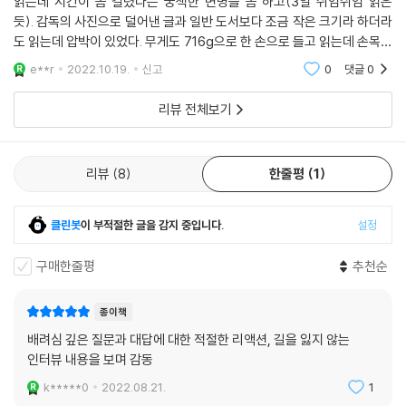
읽는데 시간이 좀 걸렸다는 궁색한 변명을 좀 하고(3일 쉬엄쉬엄 읽은
기까지의 경험으로도 이해되어 흥미롭다.
듯). 감독의 사진으로 덜어낸 글과 일반 도서보다 조금 작은 크기라 하더라
살아보니까 마음이 날씨랑 비슷해요. 어떤 날은 흐리고, 어떤 날은 맑고, 어
도 읽는데 압박이 있었다. 무게도 716g으로 한 손으로 들고 읽는데 손목이
떤 날은 태풍이 불고, 그렇게 똑같은 날은 하나도 없더라고요. 그런 걸 느끼
박찬욱, 봉준호 감독부터 윤단비 이종필 감독까지 13인과의 여행을 마치
시큰한 정도? 그 와중에 오타를 귀신같이 찾아냈다... 책 디자인은 예쁜데
e**r
2022.10.19.
신고
0
댓글
0
며 중심을 잡고 살아보고 싶지만 이리저리 흔들리는 것도 인생인 거겠죠.
책날개가 짧
면 발견의 시간이 다가온다. 어제의 영화와 오늘의 감독과 내일의 대화로
(김초희)
나아가 있음을 발견한다. 영화의 끝에서 우리의 삶을 바라보면서 자신을
리뷰 전체보기
--- p.173
찾는 여행을 다시 시작할 수 있기를 바란다. 저자와 13인의 감독이 그리는
영화로운 언어들과 함께.
박찬욱 감독
리뷰
8
한줄평
1
[미완의 세계를 파고드는 일관된 시선]
박찬욱 감독의 세계가 선사하는 미학적 심미와 철학적 사유는 독단적 고뇌
클린봇
이 부적절한 글을 감지 중입니다.
설정
가 아닌 지속적 대화의 산물이었다. 이를 통해 확보한 깊이와 너비를 메우
구매한줄평
추천순
고 채우는 디테일과 스케일의 향연이 작품을 거듭하며 보다 세밀하고 풍요
로운 결과로 나아간 건 그런 성취를 바라고 이루고자 하는 재능과 교감하
고 연대할 수 있는 재량의 결과였다.
종이책
--- p.178
배려심 깊은 질문과 대답에 대한 적절한 리액션, 길을 잃지 않는
인터뷰 내용을 보며 감동
정서경 작가님과 공동 각본을 쓰기 시작한 [친절한 금자씨]부터 비중과 역
k*****0
2022.08.21.
1
할이 보다 주도적으로 바뀐 것 같습니다. 감독님의 내면이 반영된 결과이