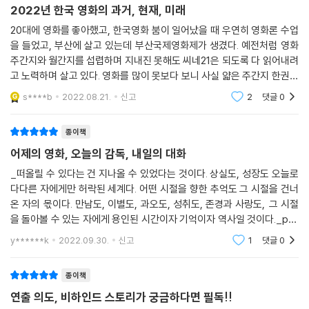
영화를 찍고 싶어요‘라는 말도 남겼다.
2022년 한국 영화의 과거, 현재, 미래
고 싶진 않을까 궁금합니다. (민용준)
당연하게도 그런 성의는 인터뷰에 온기를 더하고 결과물의 질을 높인다.
20대에 영화를 좋아했고, 한국영화 붐이 일어났을 때 우연히 영화론 수업
아이다운 시선으로 우리에 대해 우리라는 언어에 대해 다시 돌아보게 하는
필드에 오른 스타 플레이어들이 마음껏 실력 발휘할 수 있도록 경기의 흐
[조제]는 계절이 정해져 있어서 적절한 때 맞춰 찍은 것이긴 한데 어쨌든
을 들었고, 부산에 살고 있는데 부산국제영화제가 생겼다. 예전처럼 영화
영화도 있다. ‘우리’라는 다정한 언어의 기질과 달리 때때로 타자화된 이방
름을 조율하는 섬세하고 애정어린 호각. 한 권 가득 명경기들을 끌어낸 노
주간지와 월간지를 섭렵하며 지내진 못해도 씨네21은 되도록 다 읽어내려
저는 계절적인 문제는 항상 중요하게 생각해요. 영화에 계절이 반영되는
인에게 ‘우리’란 가혹하고 매몰찬 현실임을 깨닫는다. 윤가은 감독의 [우리
련한 호각의 존재감을 느낄 수 있는 책이다.
고 노력하며 살고 있다. 영화를 많이 못보다 보니 사실 얇은 주간지 한권을
것 자체를 좋아하니까요. 그래서 계절을 포기하거나 그렇지는 않았고요.
들]과 [우리집]은 바로 그런 ‘우리’라는 언어를 통해 측정되는 세계에 대해
다 읽어내기도 쉽지가 않다. 아무래도 보지 않은 영화, 모르는 배우에 대한
- 황석희 (번역가)
다만 옛날부터 길에서 많은 영화를 만들어왔기 때문에 어느 계절이든, 어
s****b
2022.08.21.
신고
2
댓글
0
바라본다. 윤단비 감독의 격랑과 마주한 한 소녀와 한 가족의 이야기, [남
글이 와닿
떤 공간이든, 늘 환경에서 우연과 싸우는 작업을 했죠. 그래서 우연을 제 편
매의 여름밤]도 ‘영화가 자기 삶을 잘 살아가는 느낌이었다는 감독의 말처
으로 만드는 게 늘 중요했어요. 원하는 타이밍을 기다려서 하는 게 아니라
종이책
럼, 관객 각자의 일상을 만나 그들의 밤으로 기억될 것이다.
궂은 날은 궂은 날인대로 매력적으로 담아야 되는 거예요. (김종관)
어제의 영화, 오늘의 감독, 내일의 대화
--- p.136~137
겉보기에 비정상의 세계라 여겨지는 희귀한 관점에서도 우리 자신을 명백
_떠올릴 수 있다는 건 지나올 수 있었다는 것이다. 상실도, 성장도 오늘로
히 재발견하는 순간을 마주한다. 이경미 감독은 [미쓰 홍당무]의 공효진과
다다른 자에게만 허락된 세계다. 어떤 시절을 향한 추억도 그 시절을 건너
김초희 감독
[비밀은 없다]의 손예진 그리고 [보건교사 안은영]의 정유미 모두 한결같
온 자의 몫이다. 만남도, 이별도, 과오도, 성취도, 존경과 사랑도, 그 시절
[영화의 끝에서 비로소 만난 영화]
이 보기 드문 여성 캐릭터를 그려냈다. ‘인물이 성장하기 위해선 그 인물에
을 돌아볼 수 있는 자에게 용인된 시간이자 기억이자 역사일 것이다._p15
게 어떤 문제점이 있어야 되고, 그걸 어떤 식으로든 해결하는 방향으로 귀
영화감독들과의 인터뷰를 담은 민용준 인터뷰집, ＜어제의 영화, 오늘
y******k
2022.09.30.
신고
1
댓글
0
영화를 보기 전까진 인생에 관한 지독한 농담처럼 읽히던 제목이 막상 보
의 감독,
결해야 성장 드라마가 완성될 거라 생각했죠’라는 관점에서 발견된 캐릭터
고 나니 나를 끌어안고 있었다. 토닥토닥 등을 쓰다듬어주는 따듯한 덕담
들이다. 이어지는 이옥섭 감독의 [메기] 또한 제목부터 수상한 영화다. 영
이었다. [찬실이는 복도 많지]는 좀처럼 알 길 없이 다가올 시간이 자아낼
종이책
화의 결말을 닮은 듯한 감독의 말은 차분하면서도 단호함이 전해진다. ‘더
떨림으로 나아가길 주저하는 어떤 이들을 위해 내밀고 잡아 천천히 끌어주
연출 의도, 비하인드 스토리가 궁금하다면 필독!!
이상 ‘나는 어떻게 해요?’가 아니라 ‘마음 단단히 먹어야 돼’로 마음이 정리