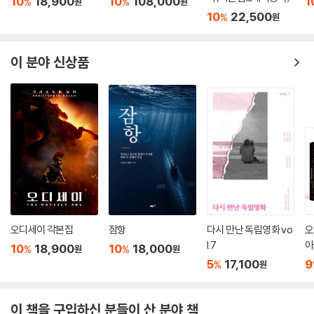
10
18,900
10
108,000
1
런데 한국인이라면 보통 선택하지 않을 어휘를 써서 독특하게 느껴지는 인
%
%
원
원
10
22,500
%
물이죠. 공부해서 배운 단어를 뜻밖의 타이밍에 사용하니까 처음에는 마냥
원
신선하면서도 웃긴데 곰곰이 생각해 보면 그거 참 절묘한 선택이라고 느껴
지는 언어를 구사하거든요. 그만큼 탕웨이 씨가 엄청난 노력을 했고, 사실
이 분야 신상품
지금도 노력 중이에요. (박찬욱)
--- p.203
어쨌든 항상 중심에 사랑 이야기가 있는 영화를 만들었다고 생각해요. [스
토커]도 그렇고요. 그래서 왜 사랑 얘기를 하느냐고 묻는 건 저에겐 너무
싱거운 질문이 되는 거죠. 제가 새로운 일을 한 게 아니니까요. 이 세상 모
든 일과 인간관계에서 중심을 이루는 것이 사랑이고, 그것이 모든 행복과
고통을 만들어내는 거니까. (박찬욱)
--- p.205
오디세이 각본집
잠항
다시 만난 독립영화 vo
오
[리틀 드러머 걸]의 결말이 보여준 원작과의 차이는 『핑거스미스』를 원작
l.7
아
10
18,900
10
18,000
%
%
원
원
으로 둔 [아가씨]의 결말을 연상시키는 측면도 있습니다. 『핑거스미스』의
5
17,100
9
%
원
결말 역시 두 주인공이 재회하지만 굉장히 불운한 상황에서의 재회이기 때
문에 반가움 이면의 후회가 강하게 느껴지는 측면이 있잖아요. 그런데 [아
가씨]는 그런 결말을 완전히 변주해서 두 여성에게 구원의 쾌감을 안기는
이 책을 구입하신 분들이 산 분야 책