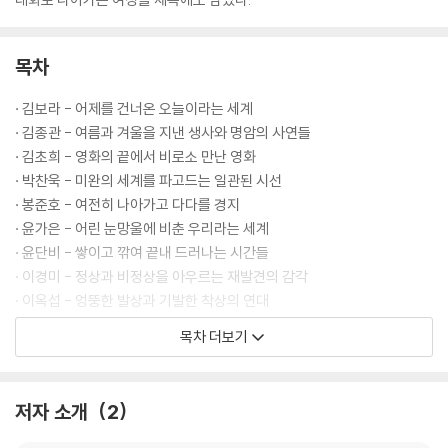
목차
· 김보라 - 어제를 건너온 오늘이라는 세계
· 김종관 - 여름과 겨울을 지낸 생사와 명암의 사연들
· 김초희 - 영화의 끝에서 비로소 만난 영화
· 박찬욱 - 미완의 세계를 파고드는 일관된 시선
· 봉준호 - 여전히 나아가고 다다를 경지
· 윤가은 - 어린 눈망울에 비춘 우리라는 세계
· 윤단비 - 쌓이고 깎여 끝내 드러나는 시간들
· 이경미 - 정상과 비정상을 아우르는 재발견의 감각
· 이옥섭 - 엉뚱한 발상과 기발한 착상의 연대
· 이와이 슌지 - 현실을 직시하는 냉정과 온정 사이
목차 더보기
· 이종필 - 기다리지 않고 짚어오며 만난 시간
· 이재용 - 경계 너머의 특별함, 선 너머의 담대함
· 임선애 - 당연하지 않다고 여기는 당연함을 향한 질문
저자 소개
2