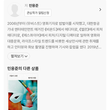
저
민용준
관심작가 알림신청
2006년부터 〈무비스트〉 영화기자로 밥벌이를 시작했고, 대한항공
기내 엔터테인먼트 매거진 《비욘드》에서 에디터로, 《엘르》에서 피처
에디터로, 《에스콰이어》에서 피처/디지털 디렉터로 일하며 영화와
대중문화, 라이프스타일 트렌드를 비롯한 세상만사에 관한 취재를
하고 인터뷰와 화보 촬영을 진행하며 기사와 칼럼을 썼다. 2019년부
터 프리랜서 영화 저널리스트이자 대중문화 스스로를 소개하고 있으
펼쳐보기
나 작가나 평론가 등 세상이 정의하고 명명해준 역할로도 임하며 삶
을 건사하고 있다. JTBC [방구석 1열], SBS [본격연예 한밤], KBS
민용준
의 다른 상품
Cool FM [황정민의 뮤직쇼] 등 TV나