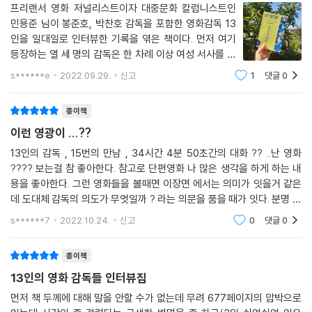
는 손의 온기 같은 영화다. 인생에 되돌리기 버튼은 없기에 필연적으로 뒤
됐다는 걸 알았어요. 그래서 윤영이가 자신에게 행복한 선택을 할 것이라
프리랜서 영화 저널리스트이자 대중문화 칼럼니스트인
따라오는 후회와 아쉬움을 피해 달아나기만 하는 것 같아 대체로 서글프지
민용준 님이 봉준호, 박찬호 감독을 포함한 영화감독 13
고 확신하게 됐고요. 그리고 관객들도 이런 생각에 공감해주면 좋겠더라고
만 때론 되돌릴 수 없는 인생이기에 다가오는 매일이란 그만큼 소중하고
인을 일대일로 인터뷰한 기록을 엮은 책이다. 먼저 여기
요. 생각할 수 있다면 행동으로 이어질 테니까.’
절실해지는 것 같기도 하다. 그렇게 어떤 영화보다도 영화 같은 기억이 된
등장하는 열 세 명의 감독은 한 차례 이상 여성 서사를 다
다.
룬 감독이란 공통점이 있지만 그 사실에 집중한 인터뷰는
많은 관객의 기억과 달리 감독의 새로운 관점을 발견할 기회는 저자의 인
s******e
2022.09.29.
신고
1
댓글
0
--- p.141
아님을 밝혀둔다.책과 가까워진 만큼 영화와는 멀어진 요
터뷰이에 대한 애정과 대화를 나눈 34시간 4분 50초간의 섬세한 순간들
즘...그 아쉬움을 달래기 좋은 책일 거라 생각
덕분일 테다. [러브레터] 감독으로 기억한 이와이 슌지는 이 책의 대화를
종이책
방금 말한 것처럼 몇 편의 단편 영화 연출 경험이 있지만 개봉을 목표로 한
통해 다른 모습으로도 기억될 수 있지 않을까, 생각해본다. 현실을 바라보
이런 영광이 ...??
장편 영화 연출은 [찬실이는 복도 많지]가 처음이었습니다. 그 과정이 감
는 이와이 슌지의 언어로부터 단단한 테가 느껴졌다. “사람의 성질이 다양
독이라는 직업에 대한 관점에 영향을 미친 바는 없었을까요? (민용준)
13인의 감독 , 15번의 만남 , 34시간 4분 50초간의 대화 ?? ..난 영화
한 만큼 가족의 형태 역시 다양하다고 봐야 마땅한 것이죠”, 그 한마디는
???? 보는걸 참 좋아한다. 참고로 단편영화 나 많은 생각을 하게 하는 내
오늘의 우리에게도 여전히 유효한 시각이다.
용을 좋아한다. 그런 영화들을 볼때면 이장면 에서는 의미가 잇을거 같은
(생략) 어떨 때는 스태프 말에 귀 기울여야 되고, 어떨 때는 스태프를 설득
데 도대체 감독의 의도가 무엇일까 ? 라는 의문을 품을 때가 잇다. 분명 감
해야 하고, 어떨 때는 싸워야 해요. 생각하는 바가 확실하면 흔들리지 않도
코로나19 유행이 시작되었을 때 만난 이종필 감독의 [삼진그룹 영어토익
독은 관객들에게 영화를 보면서 자유로운 생각을 하게 하도록은 하겟지만
록 관철시켜야 하고요. 이런 조율 자체가 굉장히 힘들다는 걸 알게 됐고, 감
s******7
2022.10.24.
신고
0
댓글
0
반]은 과거를 그리지만 결국 미래를 가리키는 영화이며, [정사] [여배우
한장면을 만들 때
독으로서 나름의 고충이 있다는 걸 느꼈어요. 가끔씩은 ‘이런 것까지 감독
들]로 관객이 기억하는 이재용 감독의 [죽여주는 여자]에 관한 대화에서
에게 물어보는 거야? 알아서 해줘야 하는 거 아냐?’라는 생각이 들 때도 있
종이책
는 사회적 발언에 대한 감독의 담대함을 목격할 수 있다. 그리고 임선애 감
지만 실질적으로 그들이 결정할 수 없는 일이라는 것도 알아요. 그런데 알
독의 첫 장편 영화 [69세]는 간편한 편견에 갇힌 삶의 가능성에 대해 물음
13인의 영화 감독들 인터뷰집
면서도 환장하겠다 싶을 때가 있는 거죠.
표를 던진다. 결국 바꾸고 싶은 일에는 지속적인 관심과 공부가 필요하다
먼저 책 두께에 대해 말을 안할 수가 없는데 무려 677페이지의 압박으로
--- p.165
는 점을 피력하고 싶었다는 감독의 말에서는 [69세]를 통해 영화를 만들