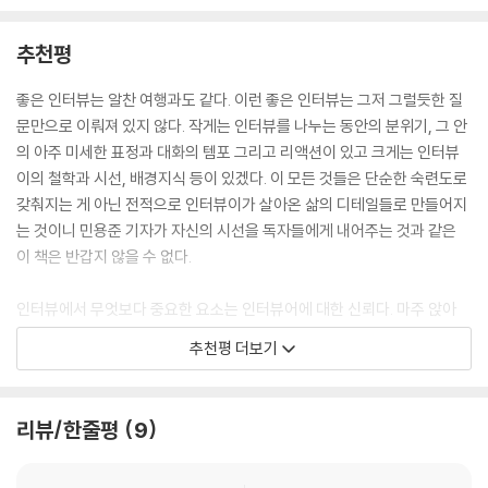
새]를 만드는 과정이 된 것 같아요’라는 김보라 감독의 말처럼, 이 책의 대
우리가 이해할 수 없었던, 굉장히 낯설고 납득할 수 없는 거대한 재난이 일
화들은 우리의 시간에 대해 담고 있다.
추천평
상 속에서 찾아오는 심정적인 재난과 뒤섞여 벌어지는데 우리는 그것들을
얼마나 제대로 이야기하면서 그 시절을 지나왔는지 생각해 본 결과가 [벌
그러니 영화에서 희망의 언어를 발견하는 순간도 있을 것이다. 김초희 감
좋은 인터뷰는 알찬 여행과도 같다. 이런 좋은 인터뷰는 그저 그럴듯한 질
새]를 만드는 과정이 된 것 같아요. (김보라)
독의 [찬실이는 복도 많지]는 결국 어제를 돌아봄으로써 내일로 나아갈 수
문만으로 이뤄져 있지 않다. 작게는 인터뷰를 나누는 동안의 분위기, 그 안
--- p.42
있다는 용기와 위안을 품에 안기는 영화다. [찬실이는 복도 많지]를 만드
의 아주 미세한 표정과 대화의 템포 그리고 리액션이 있고 크게는 인터뷰
는 과정에서 ‘무엇을 할 것인가’만큼 ‘어떻게 살 것인가’라는 태도도 그만큼
이의 철학과 시선, 배경지식 등이 있겠다. 이 모든 것들은 단순한 숙련도로
김종관 감독
중요하다는 걸 절실하게 깨달았어요. 그래서 이제는 행복에 다가가는 길을
갖춰지는 게 아닌 전적으로 인터뷰이가 살아온 삶의 디테일들로 만들어지
[여름과 겨울을 지낸 생사와 명암의 사연들]
조금 더 알게 됐으니까 마음먹은 대로 한번 가보자는 단계까진 다다른 거
는 것이니 민용준 기자가 자신의 시선을 독자들에게 내어주는 것과 같은
같아요’라는 감독의 말은 누군가의 조용한 다짐이 될 수도 있을 것이다. 또
이 책은 반갑지 않을 수 없다.
김종관 감독의 [최악의 하루]는 본격적인 첫걸음이라 칭해도 좋을, 은인자
한 김종관 감독의 조제가 건네는 ‘네가 내 옆에 없다고 해도 나는 네가 옆에
중의 세월이 담긴 진정한 첫 장편 영화였다. 평소 걷기를 좋아하고, 차 마시
있는 걸로 생각할 거야. 그러니까 괜찮아’는 더 이상 누군가에게 의지하지
인터뷰에서 무엇보다 중요한 요소는 인터뷰어에 대한 신뢰다. 마주 앉아
는 걸 좋아하며 대부분 쉽사리 지나쳐 버리는 소소한 풍경의 아름다움 앞
않고 살아가기 위한 희망의 언어로 기억하고 싶어진다. 완벽하지 않은 채
대화할 기회가 거의 없는, 그러나 한 번쯤 꼭 이야기를 들어보고 싶은 13인
에 머무르길 좋아하는 그의 취향과 시선이 [최악의 하루]에 온전히 담겨있
추천평 더보기
내일로 나아가는 영화 속 인물들을 만나며 우리 또한 큰 변화 없이 나아지
의 감독이 이 책 속에 앉아있다. 독자는 그들로부터 무한한 신뢰를 받는 사
다. 그리고 이런 관점은 영화 속 인물들을 그리는 방식에서도 오롯이 느껴
지 않은 채 내일을 맞이해도 괜찮다고.
람이 되어 그들과 1대 1의 대화를 하는 것이다. 책을 통한 13번의 여행이 끝
진다. 어딘가 결여돼 있고 무언가 결핍돼 있지만 그 결여와 결핍을 우스꽝
나면, 평범했던 일상은 분명 다른 색채를 띨 것이다. 그다음 우리는 누군가
스럽게 비웃거나 하찮게 무시하지 않는다. 어차피 모두가 다 완벽할 수 없
리뷰/한줄평
9
한국 영화사를 넘어 세계 영화사에 등단한 새로운 역사, 박찬욱 감독. [공
에게 또 다른 여행 같은 존재가 될지도 모른다.
는 사람들의 필연적인 모자람과 어리석음을 웃음으로 내팽개치지 않고 손
동경비구역 JSA]부터 [복수는 나의 것] [올드보이] [친절한 금자씨] [싸
을 맞잡고 일으켜 세운다. 그렇게 다시 한번 내일로 나아간다.
- 김이나 (작사가)
이보그지만 괜찮아] [박쥐] [스토커] 그리고 [아가씨]까지, 그가 만들어온