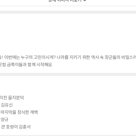
! 이번에는 누구의 고민이시게? 나라를 지키기 위한 역사 속 장군들의 비밀스러
모험 금쪽이들과 함께 시작해요.
물리친 을지문덕
웅 김유신
의 마지막을 장식한 계백
 양규
 큰 호랑이 김종서