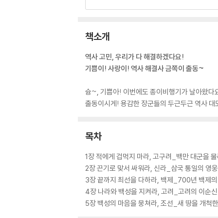
책소개
역사 고민, 우리가 다 해결하겠다요!
기쁨이! 사랑이! 역사 해결사 금쪽이 출동~
슝~, 기쁨아! 이번에도 종이비행기가 날아왔다요
출동이시게! 용감한 장군들의 두근두근 역사 대
목차
1장 적에게 겁먹지 마라, 고구려_백만 대군을 
2장 끈기로 맞서 싸워라, 신라_삼국 통일의 영
3장 끝까지 최선을 다하라, 백제_700년 백제
4장 나라와 백성을 지켜라, 고려_고려의 이순신
5장 백성의 마음을 뭉쳐라, 조선_새 땅을 개척한