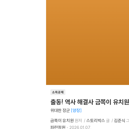
소득공제
출동! 역사 해결사 금쪽이 유치원
위대한 장군
양장
금쪽이 유치원
원저
스토리박스
글
김준식
파란정원
2026.01.07.