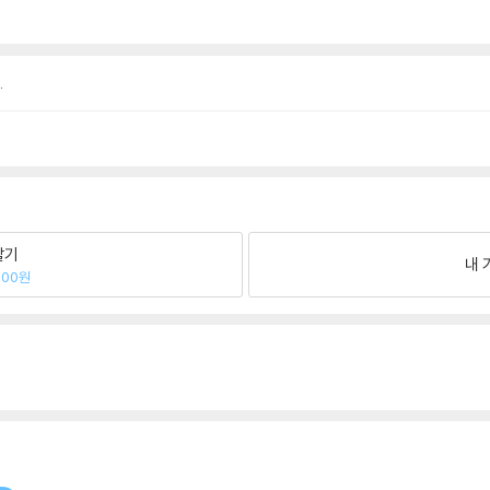
.
팔기
내 
800원