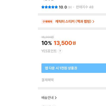
10.0
판매지수
48
9
캐릭터 스티커 (책과 랩핑)
구매혜택
15,000
원
10
13,500
YES포인트
앱 다운 시 1천원 상품권
결제혜택
배송안내