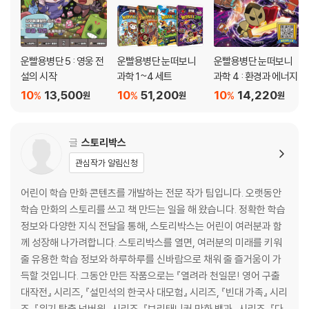
탈출했을까? 광산으로 끌려간 야만인은 그곳에서 캔 것은 무엇일까? 호기
심 가득하고 박진감 넘치는 『운빨용병단 4: 랜슬롯의 탄생』과 함께 게임만
4화 - 왕관 벗은 임금님 111
큼 즐거운 모험의 세계로 다시 한번 떠나 보세요!
운빨 왕국을 찾아라! 123
운빨용병단 5 : 영웅 전
운빨용병단 눈떠보니
운빨용병단 눈떠보니
[도서] 운빨용병단 5 : 영웅 전설의 시작 : 왕국의 존망이 걸린 영웅들의 모
『운빨용병단 4 : 랜슬롯의 탄생』
설의 시작
과학 1~4 세트
과학 4 : 환경과 에너지
험활극
1화 - 전설을 만나다 17
10
13,500
10
51,200
10
14,220
%
%
%
원
원
원
“운빨 영웅들의 전설은 계속된다!”
2화 - 괴수들의 탑 51
출시된 이래 선풍적인 인기를 끌며, 글로벌 누적 다운로드 1100만 건 이상
행운석을 찾아라 76
글
스토리박스
을 기록한 모바일 게임 ‘운빨존많겜’의 공식 코믹북 『운빨용병단』이 마지
관심작가 알림신청
막 이야기로 돌아옵니다.
3화 - 사라진 야만인
어린이 학습 만화 콘텐츠를 개발하는 전문 작가 팀입니다. 오랫동안
평화로운 운빨용병단에 도난 사건이 발생합니다. 냥법사는 산적이 과거에
4화 - 광산 대탈출 113
학습 만화의 스토리를 쓰고 책 만드는 일을 해 왔습니다. 정확한 학습
소매치기였음을 밝히고,
정보와 다양한 지식 전달을 통해, 스토리박스는 어린이 여러분과 함
범인은 점점 산적으로 좁혀집니다. 과거를 숨기려는 산적과 그가 지난날을
께 성장해 나가려합니다. 스토리박스를 열면, 여러분의 미래를 키워
이겨내고 당당해지길 바라는 냥법사. 둘은 어떻게 함께 모험을 시작하게
『운빨용병단 5 : 영웅 전설의 시작』
줄 유용한 학습 정보와 하루하루를 신바람으로 채워 줄 즐거움이 가
됐을까요? 숨겨진 이야기가 밝혀지며 그들의 놀라운 인연이 드러나게 되
1화 - 불행을 가져오는 돌 19
득할 것입니다. 그동안 만든 작품으로는 『열려라 천일문! 영어 구출
는데…! 과연 산적은 과거를 극복하고 당당한 운빨용병단의 영웅이 될 수
대작전』 시리즈, 『설민석의 한국사 대모험』 시리즈, 『빈대 가족』 시리
있을까요?
2화 - 냥법사의 덫 47
즈, 『위기 탈출 넘버원』 시리즈, 『브리태니커 만화 백과』 시리즈, 『다