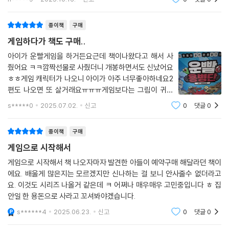
종이책
구매
게임하다가 책도 구매..
아이가 운빨게임을 하거든요근데 책이나왔다고 해서 사
줬어요 ㅋㅋ깜짝선물로 사줬더니 개봉하면서도 신났어요
ㅎㅎ게임 캐릭터가 나오니 아이가 아주 너무좋아하네요2
편도 나오면 또 살거래요ㅠㅠㅠ게임보다는 그림이 귀여
운 느낌입니다.
s*****0
2025.07.02.
신고
0
댓글
0
종이책
구매
게임으로 시작해서
게임으로 시작해서 책 나오자마자 발견한 아들이 예약구매 해달라던 책이
에요. 배울게 많은지는 모르겠지만 신나하는 걸 보니 안사줄수 없더라고
요. 이것도 시리즈 나올거 같은데 ㅋ 어쩌나 매우매우 고민중입니다 ㅎ 집
안일 한 용돈으로 사라고 꼬셔봐야겠습니다.
s******4
2025.06.23.
신고
0
댓글
0