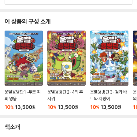
이 상품의 구성 소개
운빨용병단 1 : 푸른 띠
운빨용병단 2 : 4의 주
운빨용병단 3 : 검과 배
운
의 영웅
사위
트와 지팡이
의
10
13,500
10
13,500
10
13,500
1
%
%
%
원
원
원
책소개