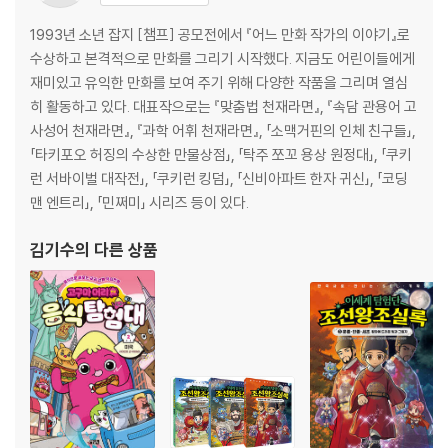
1993년 소년 잡지 [챔프] 공모전에서 『어느 만화 작가의 이야기』로
수상하고 본격적으로 만화를 그리기 시작했다. 지금도 어린이들에게
재미있고 유익한 만화를 보여 주기 위해 다양한 작품을 그리며 열심
히 활동하고 있다. 대표작으로는 『맞춤법 천재라면』, 『속담 관용어 고
사성어 천재라면』, 『과학 어휘 천재라면』, 「소맥거핀의 인체 친구들」,
「타키포오 허징의 수상한 만물상점」, 「탁주 쪼꼬 용상 원정대」, 「쿠키
런 서바이벌 대작전」, 「쿠키런 킹덤」, 「신비아파트 한자 귀신」, 「코딩
맨 엔트리」, 「민쩌미」 시리즈 등이 있다.
김기수
의 다른 상품