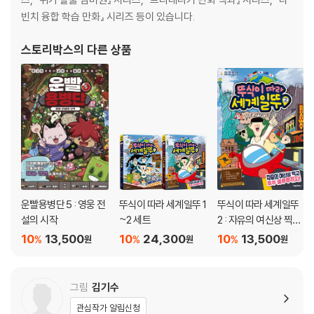
다른 영웅을 찾아라! 64
빈치 융합 학습 만화』 시리즈 등이 있습니다.
‘운빨존많겜’ 세계관을 바탕으로, 게임 속 영웅들의 숨겨진 이야기와 비밀
이 하나씩 밝혀지는 운빨용병단 코믹북! 냥법사와 산적은 어떻게 동료가
3화 - 벌거벗은 추격전 79
스토리박스
의 다른 상품
되었을까? 소매치기였던 산적을 정의로운 영웅의 길로 이끈 것은 무엇일
까? 가득하고 박진감 넘치는 『운빨용병단 5: 영웅 전설의 시작』과 함께 게
4화 - 영웅 전설의 시작 109
임만큼 즐거운 모험의 세계로 다시 한번 떠나 보세요!
운빨용병단 5 : 영웅 전
뚜식이 따라 세계일뚜 1
뚜식이 따라 세계일뚜
설의 시작
~2 세트
2 : 자유의 여신상 찍고
호주 울루루까지!
10
13,500
10
24,300
10
13,500
%
%
%
원
원
원
그림
김기수
관심작가 알림신청