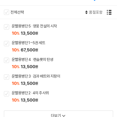
전체선택
품절포함
운빨용병단 5 : 영웅 전설의 시작
10
13,500
%
원
운빨용병단 1~5권 세트
10
67,500
%
원
운빨용병단 4 : 랜슬롯의 탄생
10
13,500
%
원
운빨용병단 3 : 검과 배트와 지팡이
10
13,500
%
원
운빨용병단 2 : 4의 주사위
10
13,500
%
원
더보기