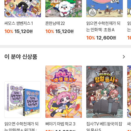
싸모스 쌈벤저스 1
흔한남매 22
읽으면 수학천재가 되
읽
는 만화책 : 초등 A
는
10
15,120
10
15,120
%
%
원
원
10
12,600
1
%
원
이 분야 신상품
읽으면 수학천재가 되
삐야기 마법 학교 3
집사TV 베드왕국의 잡
싸
는 만화책 + 워크북 : 초
일 용사 5