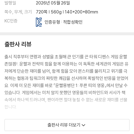
발행일
2026년 05월 26일
쪽수, 무게, 크기
720쪽 | 560g | 140*200*80mm
KC인증
인증유형 : 적합성확인
출판사 리뷰
출시 직후부터 연령과 성별을 초월해 큰 인기를 끈 타워 디펜스 게임 운빨
존많겜!. 운빨과 전략의 힘을 함께 이용하는 이 독특한 세계관의 게임은 유
저에게 단순한 재미를 넘어, 함께 힘을 모아 몬스터를 물리치고 위기를 극
복하는 협동과 팀워크의 짜릿한 쾌감을 선사하며 폭발적인 반응을 얻었어
요. 이제 이 모든 재미를 바로 『운빨용병단 1: 푸른 띠의 영웅』에서 만날 수
있습니다. 게임에서는 미처 알지 못했던 영웅들의 비하인드와 서사가 책
속에서 하나씩 드러나며, 팬이라면 절대 놓칠 수 없는 새로운 재미를 선물
합니다.
붉은 비, 무너지는 성벽, 정체불명의 ‘불행석’까지!
출판사 리뷰 더보기
운빨 왕국에 무슨 일이 벌어진 걸까?