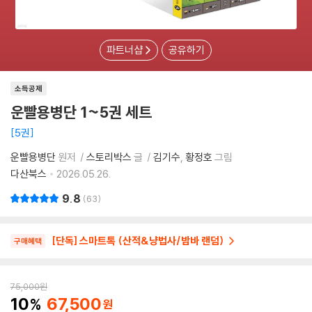
파트너샵
공유하기
소득공제
운빨용병단 1~5권 세트
5권
운빨용병단
원저
스토리박스
글
김기수
황정호
그림
다산북스
2026.05.26.
9.8
63
[단독] 스마트톡 (산적&냥법사/밤바 랜덤)
구매혜택
75,000
원
10
67,500