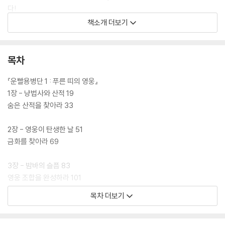
다!
책소개 더보기
미지의 땅의 평화로운 마을에서 낚시를 하거나 춤을 추며 즐겁게 살던 블
롭과 베인.
목차
[도서] 운빨용병단 3 : 검과 배트와 지팡이 : 왕국의 존망이 걸린 영웅들의
모험활극
『운빨용병단 1 : 푸른 띠의 영웅』
“운빨로 무장한 새로운 영웅들이 온다!”
1장 - 냥법사와 산적 19
숨은 산적을 찾아라 33
출시된 이래 선풍적인 인기를 끌며, 글로벌 누적 다운로드 1100만 건 이상
을 기록한 모바일 게임 ‘운빨존많겜’, 〈운빨용병단 코믹북〉으로 재탄생하
2장 - 영웅이 탄생한 날 51
다!
금화를 찾아라 69
부산행 열차를 타고 가던 배트맨과 야구부원들. 갑작스러운 좀비 떼의 습
3장 - 밤바의 슬픔 83
격 속에서 배트맨은 잠재된 힘을 각성하고, 이내 럭큐브로 차원 이동한다.
영웅 조합을 완성하라 101
한편, 운빨 왕국에 이례적인 겨울이 찾아오고, 이 모든 게 콜디의 마법 때문
목차 더보기
임을 알게 된 우왕좌왕. 서툴지만 강력한 마력을 지닌 콜디를 용병단에 영
4장 - 운빨 왕국으로 111
입하기 위해 랜슬롯과 배트맨을 얼음성에 보내게 되는데….
영웅 뽑기 퍼즐을 완성하라 123