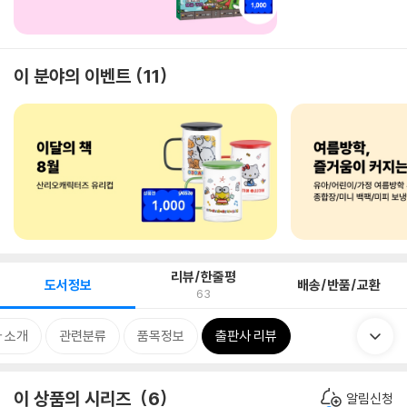
이 분야의 이벤트
11
리뷰/한줄평
도서정보
배송/반품/교환
63
 소개
관련분류
품목정보
출판사 리뷰
이 상품의 시리즈
6
알림신청