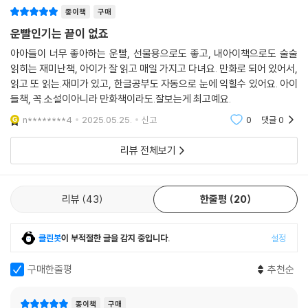
종이책
구매
운빨인기는 끝이 없죠
아아들이 너무 좋아하는 운빨, 선물용으로도 좋고, 내아이책으로도 술술
읽히는 재미난책, 아이가 잘 읽고 매일 가지고 다녀요. 만화로 되어 있어서,
읽고 또 읽는.재미가 있고, 한글공부도 자동으로 눈에 익힐수 있어요. 아이
들책, 꼭.소설이아니라 만화책이라도.잘보는게 최고예요.
n********4
2025.05.25.
신고
0
댓글
0
리뷰 전체보기
리뷰
43
한줄평
20
클린봇
이 부적절한 글을 감지 중입니다.
설정
구매한줄평
추천순
종이책
구매