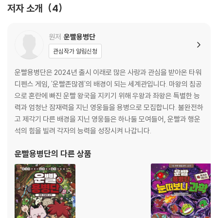
저자 소개
4
[도서] 운빨용병단 4 : 랜슬롯의 탄생 : 왕국의 존망이 걸린 영웅들의 모험
『운빨용병단 2 : 4의 주사위』
활극
1장 - 베인과 블롭 17
“운빨로 무장한 새로운 영웅들이 온다!”
다른 그림을 찾아라 38
원저
운빨용병단
관심작가 알림신청
출시된 이래 선풍적인 인기를 끌며, 글로벌 누적 다운로드 1100만 건 이상
2장 - 저마다의 영웅 49
을 기록한 모바일 게임 ‘운빨존많겜’, 『운빨용병단 코믹북』으로 재탄생하
운빨용병단은 2024년 출시 이래로 많은 사랑과 관심을 받아온 타워
다!
3장 - 빚쟁이와 킹 다이안
디펜스 게임, '운빨존많겜'의 배경이 되는 세계관입니다. 마왕의 침공
킹 다이안을 구출하라 102
으로 혼란에 빠진 운빨 왕국을 지키기 위해 우왕과 좌왕은 특별한 능
위대한 기사로서 뛰어난 검술을 자랑하는 랜슬롯. 그는 동료들 앞에서 어
력과 엄청난 잠재력을 지닌 영웅들을 용병으로 모집합니다. 불완전하
린 시절의 기억을 꺼내 놓는다. 전설의 대천사를 만나 어린이 기사단에 입
4장 - 새로 태어난 날 111
고 제각기 다른 배경을 지닌 영웅들은 하나둘 모여들어, 운빨과 행운
단하고, 악동들의 계략으로 괴수들의 탑에 올랐던 기억을…. 한편, 랜슬롯
석의 힘을 빌려 각자의 능력을 성장시켜 나갑니다.
의 이야기를 듣던 나무와 물의 정령은 야만인이 슬라임에 의해 납치되었다
『운빨용병단 3 : 검과 배트와 지팡이』
는 사실을 알게 된다. 그를 구하기 위해 대자연의 광산으로 떠난 운빨용병
1화 - 부산행 열차 21
운빨용병단
의 다른 상품
단. 광산에서 그들은 충격적인 진실과 마주하게 되는데…. 과연 운빨용병
단은 대자연의 광산에서 야만인을 무사히 구해 낼 수 있을까?
2화 - 이상한 왕국의 배트맨 49
사냥꾼의 총알 67
‘운빨존많겜’ 세계관을 바탕으로, 게임 속 영웅들의 숨겨진 이야기와 비밀
이 하나씩 밝혀지는 운빨용병단 코믹북! 랜슬롯은 괴수들의 탑을 어떻게
3화 - 실수투성이 마법사