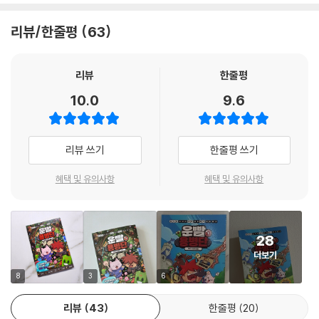
태평성대를 누리던 운빨 왕국에 연달아 기이한 일들이 벌어지면서, 독자들
리뷰/한줄평
63
은 마치 게임의 퀘스트처럼 연달아 벌어지는 불가사의한 사건들 속으로 빨
려 들어갑니다. 표정과 대사 없이 존재하던 게임 속 캐릭터들이 각자의 사
연을 품고 등장하고, 독자들은 그들의 선택과 행동 하나하나에 몰입하게
리뷰
한줄평
됩니다. 단순한 전투나 모험을 넘어서, 믿음과 협력, 그리고 운이라는 예측
10.0
9.6
불가의 변수까지 더해진 이 이야기 속에서는 매 장면이 반전과 흥미로 가
득합니다.
리뷰 쓰기
한줄평 쓰기
게임에서 책으로, 독자를 상상력의 세계로 이끄는 정통 모험 판타지!
혜택 및 유의사항
혜택 및 유의사항
『운빨용병단』은 단순히 게임이나 유튜브 영상을 그대로 옮긴 책이 아니에
요. 책만의 연출과 텍스트, 장면 구성으로 독자들이 직접 인물의 감정을 상
상하고, 다음 전개를 추리하게 만드는 정통 모험 판타지 코믹북입니다. 밤
28
바는 왜 푸른 물약을 마셨을까? 사탕장수는 누구일까? 이야기 속 단서들
더보기
을 따라가며 퍼즐을 맞추듯 세계관을 해석해 나가는 과정은 마치 진짜 모
험에 뛰어든 듯한 몰입감을 선사합니다. 유쾌한 캐릭터, 반전 가득한 이야
8
3
6
기, 곳곳에 숨겨진 떡밥과 세계관까지! 『운빨용병단』은 독자들의 호기심
리뷰
43
한줄평
20
을 일깨우고 상상의 나래를 펼치게 합니다.