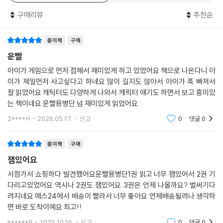
구매리뷰
추천순
종이책
구매
운빨
아이가 게임으로 먼저 접해서 재미있게 하고 있었어요 책으로 나온다니 아
이가 제일먼저 사고싶다고 하네요 많이 길지도 않아서 아이가 푹 빠져서
잘 읽었어요 캐틱터도 다양하게 나와서 캐릭터 얘기도 하면서 보고 흥미있
는 책이네요 운빨용병단 넘 재미있게 읽었어요
2*****l
2026.05.17.
신고
0
댓글
0
종이책
구매
잼있어요
서점가서 쇼핑하다 발견했어요운빨용병단1권 읽고 너무 잼있어서 2권 기
다리고있었어요 역시나 2권도 잼있어요 3권은 언제 나올까요? 벌써기다
려지네요 예스24에서 배송이 빨라서 너무 좋아요 언제배송될려나 생각하
면 바로 도착이예요 최고!!
h*****9
2025.10.16.
신고
0
댓글
0