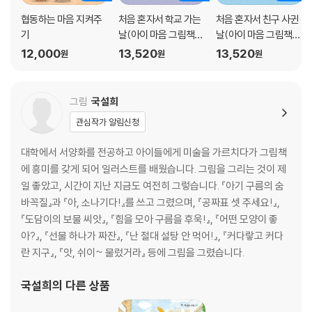
협동하는 마음 지켜주
처음 혼자서 학교 가는
처음 혼자서 친구 사귄
기
날(아이 마음 그림책
날(아이 마음 그림책
6)
7)
12,000
13,520
13,520
원
원
원
그림
국설희
관심작가 알림신청
대학에서 서양화를 전공하고 아이들에게 미술을 가르치다가 그림책
에 흥미를 갖게 되어 일러스트를 배웠습니다. 그림을 그리는 것이 제
일 좋았고, 시간이 지난 지금도 여전히 그렇습니다. 『아기 구름의 숨
바꼭질』과 『아, 소나기다!』를 쓰고 그렸으며, 『공짜표 셋 주세요!』,
『도담이의 보물 씨앗』, 『힘을 모아 구름을 후욱!』, 『어떤 모양이 좋
아?』, 『선물 하나가 짜잔』, 『난 절대 설탕 안 먹어!』, 『커다랗고 커다
란 지구』, 『앗, 쉬이~ 물렀거라』 등에 그림을 그렸습니다.
국설희
의 다른 상품