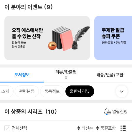
이 분야의 이벤트
9
리뷰/한줄평
도서정보
배송/반품/교환
0
 소개
관련분류
품목정보
출판사 리뷰
이 상품의 시리즈
10
알림신청
전체선택
최신순
품절포함