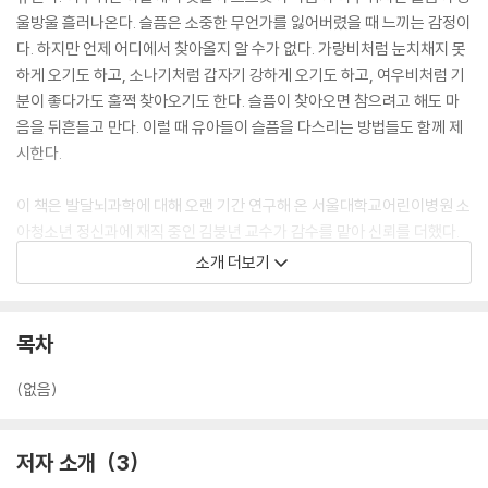
울방울 흘러나온다. 슬픔은 소중한 무언가를 잃어버렸을 때 느끼는 감정이
다. 하지만 언제 어디에서 찾아올지 알 수가 없다. 가랑비처럼 눈치채지 못
하게 오기도 하고, 소나기처럼 갑자기 강하게 오기도 하고, 여우비처럼 기
분이 좋다가도 훌쩍 찾아오기도 한다. 슬픔이 찾아오면 참으려고 해도 마
음을 뒤흔들고 만다. 이럴 때 유아들이 슬픔을 다스리는 방법들도 함께 제
시한다.
이 책은 발달뇌과학에 대해 오랜 기간 연구해 온 서울대학교어린이병원 소
아청소년 정신과에 재직 중인 김붕년 교수가 감수를 맡아 신뢰를 더했다.
그의 전문적인 통찰력은 정서적 어려움을 겪는 아이들의 마음을 이해하고
소개 더보기
건강하게 극복할 수 있도록 돕는다.
슬픔은 피할 수 없는 감정이지만, 비가 온 뒤 땅이 더 단단해지듯 슬픔을 마
목차
주하고 이겨 낸다면 한층 더 단단하고 멋진 모습으로 성장할 것이다. 이 책
을 통해 슬픔을 잘 극복한 아이들이 단단해진 마음으로 무지개처럼 다채로
(없음)
운 미래를 향해 나아가길 바란다.
저자 소개
3