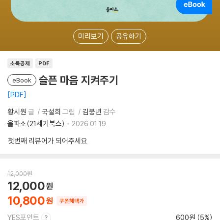
미리보기
공유하기
소득공제
PDF
슬픈 마음 지켜주기
eBook
PDF
황시원
글
국설희
그림
김붕년
감수
을파소(21세기북스)
2026.01.19.
첫번째 리뷰어가 되어주세요
12,000
원
12,000
10,800
쿠폰혜택가
YES포인트
600원 (5%)