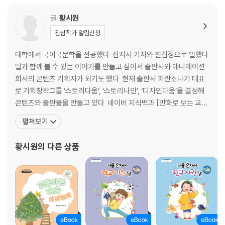
글
황시원
관심작가 알림신청
대학에서 국어국문학을 전공했다. 잡지사 기자와 편집장으로 일했다.
딸과 함께 볼 수 있는 이야기를 만들고 싶어서 출판사와 애니메이션
회사의 콘텐츠 기획자가 되기도 했다. 현재 출판사 파란소나기 대표
로 기획창작그룹 ‘스토리다움’, ‘스토리나인’, ‘디자인다움’을 결성해
콘텐츠와 출판물을 만들고 있다. 네이버 지식백과 [만화로 보는 교과
서 인물] 연재, 쥬니버와 아울북 인터랙티브 [동화 만들기] 콘텐츠를
펼쳐보기
만들었으며 쓴 책으로는 『나는 커서 뭐가 될까?』, 『김정호와 함께 지
도 그리기』, 『마음을 울리는 명언 시리즈』, 함께 쓴 책으로 『노벨상 수
황시원
의 다른 상품
상자 50인의 특강』, 『마법천자문 속