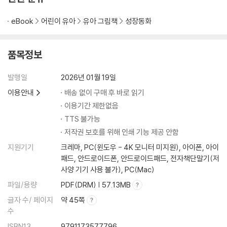
eBook
어린이 유아
유아 그림책
성장동화
품목정보
발행일
2026년 01월 19일
이용안내
배송 없이 구매 후 바로 읽기
이용기간 제한없음
TTS 불가능
저작권 보호를 위해 인쇄 기능 제공 안함
지원기기
크레마, PC(윈도우 - 4K 모니터 미지원), 아이폰, 아이
패드, 안드로이드폰, 안드로이드패드, 전자책단말기(저
사양 기기 사용 불가), PC(Mac)
파일/용량
PDF(DRM) | 57.13MB
글자 수/ 페이지
약 45쪽
수
ISBN13
9791173577796