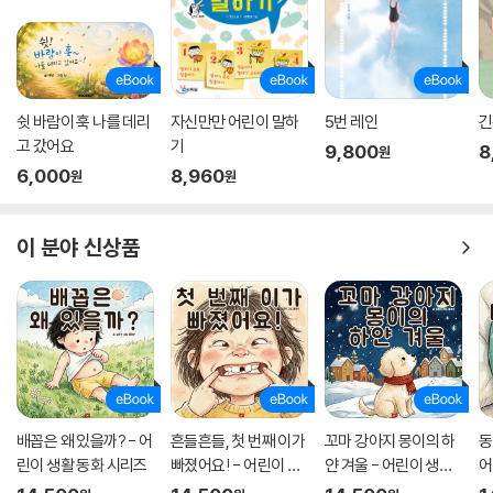
이병원 소아청소년 정신과의 김붕년 교수가 감수했다.
유아기는 언어를 통해 ‘생각하는 뇌를 만드는 시기’이다. 언어를 사용해 생
각을 펼치고, 감정을 표현하며, 타인과 상호작용 하는 것을 배우는 시기라
는 뜻이다. 하지만 아이들은 감정을 느끼는 것이 미숙하다. 감정의 변화를
쉿 바람이 훅 나를 데리
자신만만 어린이 말하
5번 레인
긴
알아차려도 그 감정이 무엇인지 아는 것은 어렵다. 게다가 그 감정을 언어
고 갔어요
기
9,800
8
원
화하여 인식하고 표현하는 것은 그보다 훨씬 더 어려운 일이다. 상당한 경
6,000
8,960
원
원
험의 축적과 연습을 요구하는 일이기 때문이다. AI가 등장하고, 디지털기
기가 아무리 발달해도 결국 사람은 다른 사람들과 어울려야 하는 사회적
이 분야 신상품
동물이다. 내 마음의 변화를 느끼고, 그 마음의 변화를 안전하게 표현한다
면 인간관계도 원활하게 맺을 수 있을 뿐더러 무엇보다 중요한 자신의 마
음을 평안하게 지킬 수 있다.
〈A Big Heart 지켜주기 그림책〉 시리즈는 자신이 느낀 인식하고 표현하는
연습을 할 수 있도록 돕는다. 특히 관계 맺기, 슬픔, 궁금증, 거절, 미안함
등 사회에 나아간 아이가 마음의 근육을 단단하게 만들면서 건강한 관계를
맺도록 돕는 주제들을 주로 다루었다. 곰, 토끼, 오리 같은 친근한 동물 캐
배꼽은 왜 있을까? - 어
흔들흔들, 첫 번째 이가
꼬마 강아지 몽이의 하
동
릭터와 노래하는 새, 하늘에서 떨어지는 비, 재미있는 게임, 보호해 주는
린이 생활 동화 시리즈
빠졌어요! - 어린이 생
얀 겨울 - 어린이 생활
어
울타리, 단단하게 얼은 얼음 같은 명쾌한 비유를 통해 유아가 이해할 수 있
활 동화 시리즈
동화 시리즈
즈