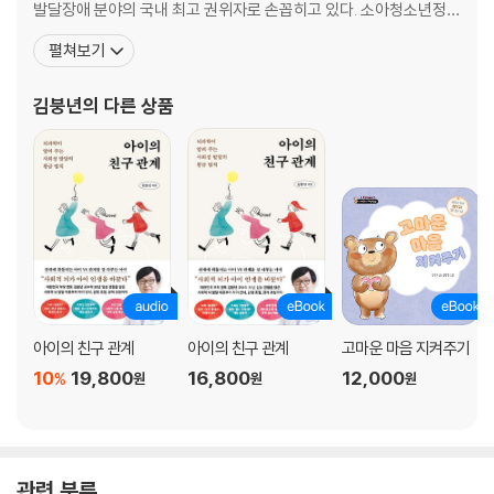
발달장애 분야의 국내 최고 권위자로 손꼽히고 있다. 소아청소년정신
의학 분야에서 가장 권위 있는 학회인 국제소아청소년정신의학회 부
펼쳐보기
회장을 비롯해 발달장애 거점병원 중앙지원단장과 행동발달증진센
터장을 맡고 있다. 임상과 연구를 오가며 소아청소년 정신보건 발전
김붕년
의 다른 상품
에 기여한 공로를 인정받아 보건복지부장관상, 교육인적자원부장관
상 등을 수상하
아이의 친구 관계
아이의 친구 관계
고마운 마음 지켜주기
10
19,800
16,800
12,000
%
원
원
원
관련 분류