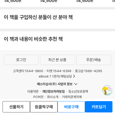
14,500
14,500
14,500
1
원
원
원
는 눈높이에서 이야기를 풀어냈다. 책 마지막에는 활용 가이드를 실어 부
모님이나 선생님이 아이와 함께 읽은 내용에 대해 이야기하고, 질문을 통
해 대화를 이어 갈 수 있도록 구성했다.
이 책을 구입하신 분들이 산 분야 책
교과연계
만 3~5세 누리과정 사회단계(나를 알고 존중하기, 더불어 생활하기)
이 책과 내용이 비슷한 추천 책
1학년 1학기 통합) 1. 학교 / 1학년 2학기 통합) 2. 약속
로그인
최근 본 상품
주문/배송
고객센터 1544-3800
티켓 1544-6399
중고샵 1566-4295
eBook 1:1문의/채팅상담
예스이십사(주) 사업자 정보
이용약관
개인정보처리방침
청소년보호정책
PC버전
회사소개
거래처관계자께
도서홍보
광고
선물하기
원클릭구매
바로구매
카트담기
Copyright © YES24 Corp. All Rights Reserved.
MATOM3