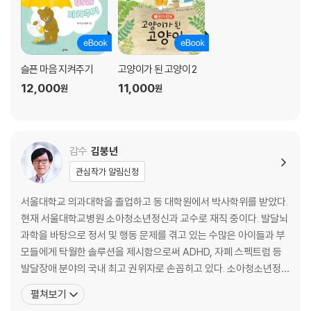
슬픈 마음 지켜주기
고양이가 된 고양이 2
12,000
11,000
원
원
감수
김붕년
관심작가 알림신청
서울대학교 의과대학을 졸업하고 동 대학원에서 박사학위를 받았다.
현재 서울대학교병원 소아청소년정신과 교수로 재직 중이다. 발달뇌
과학을 바탕으로 정서 및 행동 문제를 겪고 있는 수많은 아이들과 부
모들에게 탁월한 솔루션을 제시함으로써 ADHD, 자폐 스펙트럼 등
발달장애 분야의 국내 최고 권위자로 손꼽히고 있다. 소아청소년정신
의학 분야에서 가장 권위 있는 학회인 국제소아청소년정신의학회 부
펼쳐보기
회장을 비롯해 발달장애 거점병원 중앙지원단장과 행동발달증진센