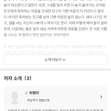
높이 떠오른다고 말한다. 또한 그네를 밀어 주면 더 높이 올라가는 것처럼
친구에게 축하하는 마음을 건네면 친구의 기쁜 마음이 더 커진다고 말이
다. 하지만 축하받는 친구를 보며 기쁜 마음만 들지 않는다. 샘이 나기도 하
고, 샘을 내는 자신이 나쁘게 느껴지기도 한다. 이때 어떻게 해야 할지 알려
주며, 다음에는 좋은 일이 생길 거라며 따뜻한 위로를 건넨다. 또 서로 기쁨
을 나누는 게 얼마나 멋진 일인지도 이야기한다.
이 책은 발달뇌과학에 대해 오랜 기간 연구해 온 서울대학교어린이병원 소
아청소년 정신과에 재직 중인 김붕년 교수가 감수를 맡아 신뢰를 더했다.
그의 전문적인 통찰력은 정서적 어려움을 겪는 아이들의 마음을 이해하고
소개 더보기
건강하게 극복할 수 있도록 돕는다.
축하를 받는 것만큼 축하를 해 주는 것 역시 기쁜 일이다. 샘이 날 때도 있
저자 소개
3
지만, 그 마음 역시 자연스러운 것이다. 친구에게 진심으로 축하한다면 기
뻐하는 친구를 보며 기분이 좋아질 것이다. 이 책을 통해 진심을 나누며 더
글
최형미
커지는 기쁨과 행복을 맛보는 아이가 되길 바란다.
관심작가 알림신청
서울에서 태어나 문학을 공부했어요. 2004년에 어린이 동산 중편 동