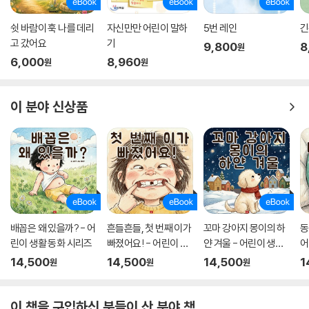
각을 펼치고, 감정을 표현하며, 타인과 상호작용 하는 것을 배우는 시기라
는 뜻이다. 하지만 아이들은 감정을 느끼는 것이 미숙하다. 감정의 변화를
쉿 바람이 훅 나를 데리
자신만만 어린이 말하
5번 레인
긴
알아차려도 그 감정이 무엇인지 아는 것은 어렵다. 게다가 그 감정을 언어
고 갔어요
기
9,800
8
원
화하여 인식하고 표현하는 것은 그보다 훨씬 더 어려운 일이다. 상당한 경
6,000
8,960
원
원
험의 축적과 연습을 요구하는 일이기 때문이다. AI가 등장하고, 디지털기
기가 아무리 발달해도 결국 사람은 다른 사람들과 어울려야 하는 사회적
이 분야 신상품
동물이다. 내 마음의 변화를 느끼고, 그 마음의 변화를 안전하게 표현한다
면 인간관계도 원활하게 맺을 수 있을 뿐더러 무엇보다 중요한 자신의 마
음을 평안하게 지킬 수 있다.
〈A Big Heart 지켜주기 그림책〉 시리즈는 자신이 느낀 인식하고 표현하는
연습을 할 수 있도록 돕는다. 특히 관계 맺기, 슬픔, 궁금증, 거절, 미안함
등 사회에 나아간 아이가 마음의 근육을 단단하게 만들면서 건강한 관계를
맺도록 돕는 주제들을 주로 다루었다. 곰, 토끼, 오리 같은 친근한 동물 캐
배꼽은 왜 있을까? - 어
흔들흔들, 첫 번째 이가
꼬마 강아지 몽이의 하
동
릭터와 노래하는 새, 하늘에서 떨어지는 비, 재미있는 게임, 보호해 주는
린이 생활 동화 시리즈
빠졌어요! - 어린이 생
얀 겨울 - 어린이 생활
어
울타리, 단단하게 얼은 얼음 같은 명쾌한 비유를 통해 유아가 이해할 수 있
활 동화 시리즈
동화 시리즈
즈
14,500
14,500
14,500
1
원
원
원
는 눈높이에서 이야기를 풀어냈다. 책 마지막에는 활용 가이드를 실어 부
모님이나 선생님이 아이와 함께 읽은 내용에 대해 이야기하고, 질문을 통
해 대화를 이어 갈 수 있도록 구성했다.
이 책을 구입하신 분들이 산 분야 책