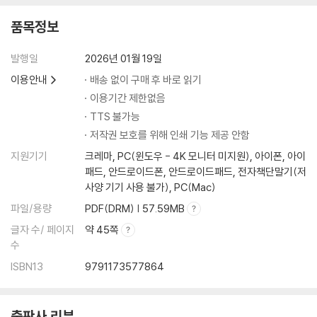
품목정보
발행일
2026년 01월 19일
이용안내
배송 없이 구매 후 바로 읽기
이용기간 제한없음
TTS 불가능
저작권 보호를 위해 인쇄 기능 제공 안함
지원기기
크레마, PC(윈도우 - 4K 모니터 미지원), 아이폰, 아이
패드, 안드로이드폰, 안드로이드패드, 전자책단말기(저
사양 기기 사용 불가), PC(Mac)
파일/용량
PDF(DRM) | 57.59MB
글자 수/ 페이지
약 45쪽
수
ISBN13
9791173577864
출판사 리뷰