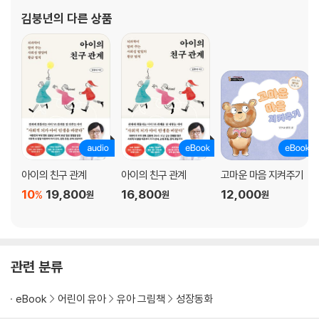
터장을 맡고 있다. 임상과 연구를 오가며 소아청소년 정신보건 발전
김붕년
의 다른 상품
에 기여한 공로를 인정받아 보건복지부장관상, 교육인적자원부장관
상 등을 수상하
아이의 친구 관계
아이의 친구 관계
고마운 마음 지켜주기
10
19,800
16,800
12,000
%
원
원
원
관련 분류
eBook
어린이 유아
유아 그림책
성장동화