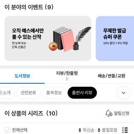
이 분야의 이벤트
9
리뷰/한줄평
도서정보
배송/반품/교환
0
자 소개
관련분류
품목정보
출판사 리뷰
이 상품의 시리즈
10
알림신청
전체선택
최신순
품절포함