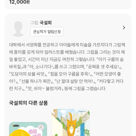
12,000
원
그림
국설희
관심작가 알림신청
대학에서 서양화를 전공하고 아이들에게 미술을 가르치다가 그림책
에 흥미를 갖게 되어 일러스트를 배웠습니다. 그림을 그리는 것이 제
일 좋았고, 시간이 지난 지금도 여전히 그렇습니다. 『아기 구름의 숨
바꼭질』과 『아, 소나기다!』를 쓰고 그렸으며, 『공짜표 셋 주세요!』,
『도담이의 보물 씨앗』, 『힘을 모아 구름을 후욱!』, 『어떤 모양이 좋
아?』, 『선물 하나가 짜잔』, 『난 절대 설탕 안 먹어!』, 『커다랗고 커다
란 지구』, 『앗, 쉬이~ 물렀거라』 등에 그림을 그렸습니다.
국설희
의 다른 상품