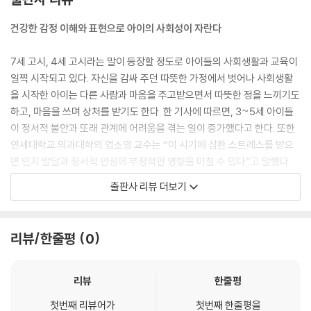
건강한 감정 이해와 표현으로 아이의 사회성이 자란다
7세 고시, 4세 고시라는 말이 등장할 정도로 아이들의 사회생활과 교육이
일찍 시작되고 있다. 자신을 감싸 주던 따뜻한 가정에서 벗어나 사회생활
을 시작한 아이는 다른 사람과 마음을 주고받으면서 따뜻한 정을 느끼기도
하고, 마음을 쓰며 상처를 받기도 한다. 한 기사에 따르면, 3~5세 아이들
이 정서적 불안과 또래 관계에 어려움을 겪는 일이 증가했다고 한다. 또한
연세대학교 의과대학의 엄소영 교수는 “이 시기에 심한 스트레스를 받으
면 인지 발달과 정서적 안정에 부정적인 영향을 미칠 수 있다”고 말했다.
출판사 리뷰 더보기
사회에 나간 아이들은 다른 사람과 어울리며 하루에도 수많은 일들을 겪는
다. 그 수많은 상황 속에서 아이들이 겪는 모든 감정은 자연스러운 것이다.
하지만 때로 강한 감정은 마음의 문제를 일으키기도 한다. 문제를 안전하
리뷰/한줄평
0
게 해결하려면 아이가 성장하며 점점 커지는 마음을 스스로의 힘으로 잘
지키는 것이 무엇보다 중요하다. 자신의 마음을 지키지 못하면 다른 사람
에게 휘둘릴 수도 있고, 자신이 진짜 원하는 것을 깨닫기가 어렵기 때문이
리뷰
한줄평
다. 자신의 마음을 잘 지키고 나면 반대로 한 뼘 더 성장한 자신을 느낄 수
첫번째 리뷰어가
첫번째 한줄평을