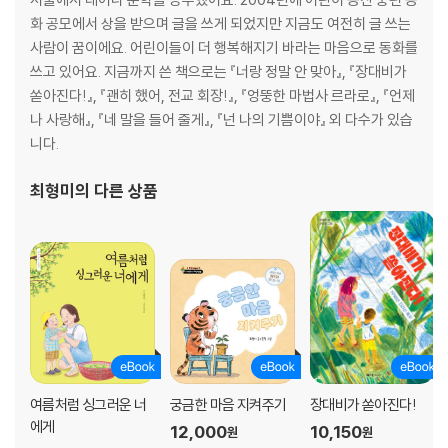
화 공모에서 상을 받으며 글을 쓰게 되었지만 지금도 여전히 글 쓰는
사람이 꿈이에요. 어린이들이 더 행복해지기 바라는 마음으로 동화를
쓰고 있어요. 지금까지 쓴 책으로는 『너랑 정말 안 맞아』, 『장대비가
쏟아진다!』, 『괜히 했어, 전교 회장!』, 『엉뚱한 마법사 르라로』, 『언제
나 사랑해』, 『네 말을 들어 줄게』, 『넌 나의 기쁨이야』 외 다수가 있습
니다.
최형미
의 다른 상품
여름처럼 싱그러운 너
궁금한 마음 지켜주기
장대비가 쏟아진다!
에게
12,000
10,150
원
원