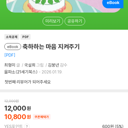
미리보기
공유하기
소득공제
PDF
축하하는 마음 지켜주기
eBook
PDF
최형미
글
국설희
그림
김붕년
감수
을파소(21세기북스)
2026.01.19.
첫번째 리뷰어가 되어주세요
12,000
원
12,000
10,800
쿠폰혜택가
YES포인트
600원 (5%)