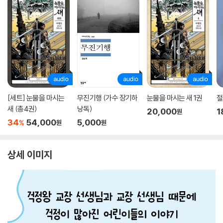
[세트] 눈물을 마시는
무진기행 (가수 장기하
눈물을 마시는 새 1권
절
새 (총4권)
낭독)
20,000
1
원
34
54,000
5,000
%
원
원
상세 이미지