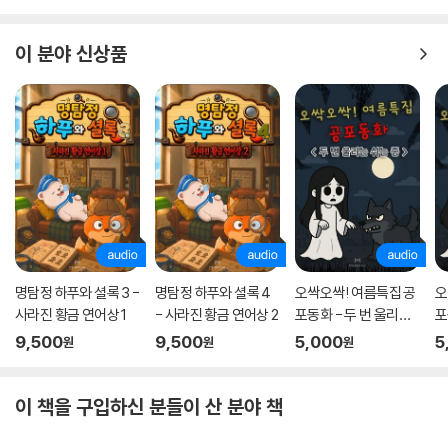
니다. 대신 교장 선생님은 이제 마음 편히 잠들 수 있고, 학교에는 어린이들
의 웃음이 많아졌습니다. 그리고 교장 선생님과 선생님들이 대화하는 시간
이 분야 신상품
이 더 늘어났죠. 적어도 한별초등학교 모두의 하루는 더 즐거워졌습니다.
『우리 학교 걱정왕』을 통해 다른 사람을 이해하게 되고, 오해를 풀어가는
법을 찾을 수 있을 거예요.
초등교육과정 교과 연계
1학년 2학기 국어 10. 인물의 말과 행동을 상상해요 2학년 1학기 국어 8.
마음을 짐작해요
3학년 2학기 국어 4. 작품의 재미를 느껴요 3학년 2학기 국어 9. 이야기
속 인물이 되어
명탐정 하푸와 셜록 3 -
명탐정 하푸와 셜록 4
오싹오싹! 여름특집 공
오
사라진 황금 연어상 1
- 사라진 황금 연어상 2
포동화 - 두 번 울리는
포
쉬는 종
9,500
9,500
5,000
5
원
원
원
이 책을 구입하신 분들이 산 분야 책