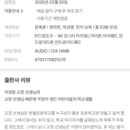
발행일
2025년 02월 20일
이용안내
배송 없이 구매 후 바로 듣기
이용기간 제한없음
재생정보
완독본 | 정의한, 박성영, 민아 낭독 | 총 53분 51초
지원기기
PC(윈도우 - 4K 모니터 미지원),아이폰,아이패드,안
드로이드폰,안드로이드패드
파일/용량
AUDIO | 124.14MB
ISBN13
9791170821076
출판사 리뷰
걱정왕 교장 선생님과
교장 선생님 때문에 걱정이 생긴 어린이들의 학교생활
교장 선생님은 한별초등학교를 누구보다 좋은 초등학교로 만들고 싶어 합
니다. 그래서 잠시도 쉬지 않고, 학교 여기저기를 살펴보느라 하루가 부족
할 정도였죠. 그러다 보니 교장 선생님은 걱정이 많아졌어요. 꽃 피는 봄이