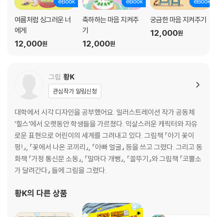
여름처럼 싱그러운 너
축하하는 마음 지켜주
궁금한 마음 지켜주기
에게
기
12,000
원
12,000
12,000
원
원
그림
황K
관심작가 알림신청
대학에서 시각 디자인을 공부했어요. 일러스트레이션 작가 공동체
‘힐스’에서 오랫동안 학생들을 가르쳤다. 익살스러운 캐릭터와 자유
로운 표현으로 어린이의 세계를 그려내고 있다. 그림책 『아기 꽃이
펑!』, 『꽃에서 나온 코끼리』, 『아빠 얼굴』 등을 쓰고 그렸다. 그리고 동
화책 『가정 통신문 소동』, 『말마다 개뻥』, 『꼴뚜기』와 그림책 『코뿔소
가 달려간다』 들에 그림을 그렸다.
황K
의 다른 상품