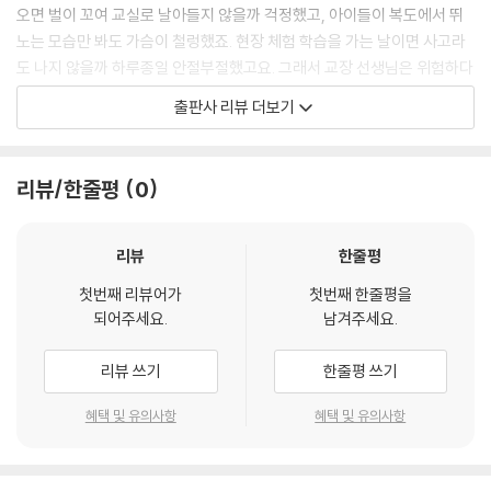
오면 벌이 꼬여 교실로 날아들지 않을까 걱정했고, 아이들이 복도에서 뛰
노는 모습만 봐도 가슴이 철렁했죠. 현장 체험 학습을 가는 날이면 사고라
도 나지 않을까 하루종일 안절부절했고요. 그래서 교장 선생님은 위험하다
고 생각하는 걸 하나씩 금지하기 시작했어요. 그렇게 된다면 안전하고, 즐
출판사 리뷰 더보기
거운 학교가 될 거라고 생각했지요.
하지만 상황은 정반대로 됐어요. 선생님들도, 아이들도 학교 다닐 맛이 나
리뷰/한줄평
0
지 않는다며 불만을 쏟아내기 시작했죠. 교장 선생님은 서운했어요. 매일
고민하면서 내린 결론인데, 아무도 알아주지 않으니까요. 그러다 우연히
교장 선생님은 고민을 터놓고 이야기하다가, 잊고 있던 사실을 깨닫습니
리뷰
한줄평
다. 선생님과 아이들이 원하는 학교가 어떤 학교인지를 들어보지 않았다는
첫번째 리뷰어가
첫번째 한줄평을
것을요. 누군가를 위한다는 건, 내가 좋아하는 게 아니라 다른 사람이 원하
되어주세요.
남겨주세요.
는 걸 해 주는 거라는 것을요. 이제 교장 선생님은 고민할 시간에 선생님과
어린이들의 이야기를 들으러 다니기로 했어요. 걱정이 있다면 터놓고 누군
리뷰 쓰기
한줄평 쓰기
가에게 얘기해 보세요. 생각보다 문제가 쉽게 해결될지도 몰라요.
혜택 및 유의사항
혜택 및 유의사항
누군가를 이해하려고 할 때, 비로소 달라지는 하루
아침에 일어나는 건 누구나 힘든 일입니다. 조금만 더 자고 싶어 하는 건 어