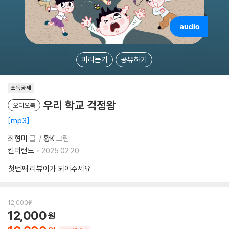
미리듣기
공유하기
소득공제
우리 학교 걱정왕
오디오북
mp3
최형미
글
황K
그림
킨더랜드
2025.02.20.
첫번째 리뷰어가 되어주세요
12,000
원
12,000