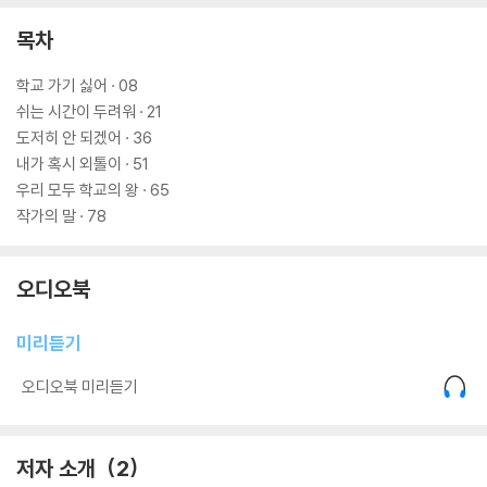
목차
학교 가기 싫어 · 08
쉬는 시간이 두려워 · 21
도저히 안 되겠어 · 36
내가 혹시 외톨이 · 51
우리 모두 학교의 왕 · 65
작가의 말 · 78
오디오북
미리듣기
오디오북 미리듣기
저자 소개
2