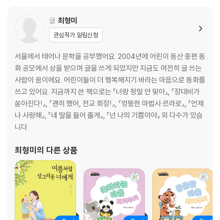
글
최형미
관심작가 알림신청
서울에서 태어나 문학을 공부했어요. 2004년에 어린이 동산 중편 동
화 공모에서 상을 받으며 글을 쓰게 되었지만 지금도 여전히 글 쓰는
사람이 꿈이에요. 어린이들이 더 행복해지기 바라는 마음으로 동화를
쓰고 있어요. 지금까지 쓴 책으로는 『너랑 정말 안 맞아』, 『장대비가
쏟아진다!』, 『괜히 했어, 전교 회장!』, 『엉뚱한 마법사 르라로』, 『언제
나 사랑해』, 『네 말을 들어 줄게』, 『넌 나의 기쁨이야』 외 다수가 있습
니다.
최형미
의 다른 상품