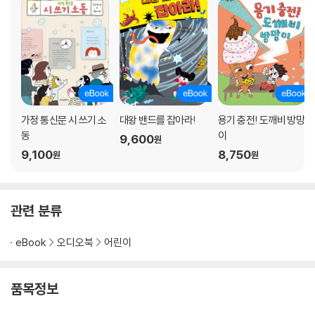
가정 통신문 시 쓰기 소
대왕 밴드를 잡아라!
용기 충전! 도깨비 방망
동
이
9,600
원
9,100
8,750
원
원
관련 분류
eBook
오디오북
어린이
품목정보