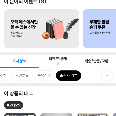
이 분야의 이벤트
8
리뷰/한줄평
도서정보
배송/반품/교환
0
 소개
관련분류
품목정보
출판사 리뷰
이 상품의 태그
#오디오북