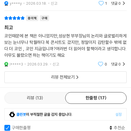
기를 바란다.
y****y
2026.03.18.
신고
1
댓글
0
6. 스테이블코인은 새로운 유로달러가 될 수 있을까?
7. 사이클은 끝났고, 체제가 시작되었다
8. 가능한 미래 시나리오와 전망
종이책
구매
9. 인플레이션 시대의 스테이블코인
최고
10. 신흥국의 만성 인플레이션 해법과 스테이블코인
코인때문에 본 책은 아니었지만,성상현 부부장님의 논리와 글로벌리하게
11. 디파이, 새로운 그림자 금융의 부상
보는 눈너무나 탁월하다.북 콘서트도 갔지만, 정말이지 감탄할수 밖에 없
다.더 코인 , 코인 지금입니까?여러번 더 읽어야 할책이라고 생각합니다.
6장. 국가자본주의 시대, 투자자의 선택은?
아무도 몰랐으면 하는 책이기도 해요
1. 부채의 시대, 투자의 나침반
l*****3
2026.03.29.
신고
0
댓글
0
2. 어떤 자산을 보유해야 살아남을 수 있는가?
3. 미국이 보여주는 장기적 우상향의 본질
리뷰 전체보기
4. 달라진 돈의 흐름과 투자자의 시그널
5. 중앙은행의 돈과 민간의 돈 그리고 시장의 방향
6. 2025년 이후 전망과 체크포인트
리뷰
13
한줄평
17
7. 돈의 양과 속도가 함께 움직일 때 시장이 폭발한다
8. 돈이 흐르는 구조를 읽어라
클린봇
이 부적절한 글을 감지 중입니다.
설정
9. 유동성 전쟁과 생존의 설계도
10. 비트코인은 왜 사라지지 않았는가
구매한줄평
추천순
11. 새로운 질서의 문턱에서