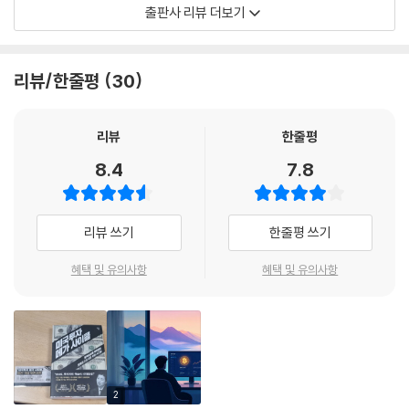
자산시장의 거품 우려도 점점 커지고 있다. 이렇게 기회와 위험이 공존하
출판사 리뷰 더보기
5. 투기에서 실용으로, 거래량이 폭발하다
는 시장에서 투자자들은 어떤 선택을 해야 할까?
6. 미국의 승부수: 스테이블코인의 제도권 편입
7. 전통 금융과 스테이블코인의 경계가 무너진다
『미국투자 메가 사이클』은 〈삼프로TV〉, 〈연합뉴스TV〉 등에 출연해 경제
리뷰/한줄평
30
8. 월가와 실리콘밸리도 가세하다
와 투자에 대한 명쾌한 인사이트를 제시하여 개인 투자자들의 멘토로 새롭
9. 디지털 달러의 부상이 바꿔놓은 풍경
게 떠오르고 있는 성상현이 미국 경제의 미래와 투자 기회를 분석한 투자
10. 스테이블코인의 준비자산은 어디에 있을까?
전략서이다. 저자는 역사적 관점과 다양한 경제 지표를 통해 미국 경제의
리뷰
한줄평
11. 스테이블코인을 사면 미국 국채에 투자하는 것?
메가 사이클을 해석하며 유동성 흐름, 통화정책의 변화, 그리고 정부의 산
8.4
7.8
12. 미국 국채 시장의 새로운 조력자
업 육성 정책이 투자 시장에 미칠 영향을 전망한다. 이 책을 통해 거시경제
의 흐름을 읽는 통찰력을 키우고, 변동성이 지배하는 시대를 헤쳐 나갈 구
2장. 디지털 달러의 확산, 금융이 바뀐다
체적인 투자 전략을 수립할 수 있을 것이다.
리뷰 쓰기
한줄평 쓰기
1. 예금의 이동, 은행의 위기인가?
2. 24시간 인터넷 속도로 돈을 보낸다
“미국 증시, 상승의 문인가 조정의 길인가?”
혜택 및 유의사항
혜택 및 유의사항
3. 국경을 넘어 퍼지는 새로운 화폐 습관
고금리, 고물가, 리쇼어링, AI 혁명…
4. 국가의 돈을 믿지 못하는 사람들
금리-물가-성장의 순환 속 부의 기회를 선점하라!
5. 누구나 누리는 디지털 달러
6. 해외 노동자의 새로운 송금 수단
“미국은 왜 적자 재정을 지속할까?” “금리 인상에도 성장세를 이어가는
7. 기회와 위험이 공존하는 신흥국의 딜레마
이유는?” “장단기 금리 역전은 경기침체의 신호일까?” “6조 5천억 달러
8. 국경 없이 실시간으로 주고받는 글로벌 머니
의 MMF 잔고는 어디로 향할까?” 이 책은 투자자라면 반드시 궁금할 핵심
2
9. 손안의 은행 vs 손안의 달러