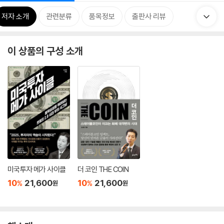
저자 소개
관련분류
품목정보
출판사 리뷰
이 상품의 구성 소개
미국투자 메가 사이클
더 코인 THE COIN
10
21,600
10
21,600
%
%
원
원