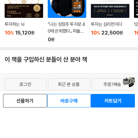
투자하는 뇌
『나는 성장주 투자로 4
투자는 심리전이다
1
0에 은퇴했다』 파돌댁
10
15,120
10
22,500
1
%
%
원
원
온라인 북토크
0
원
이 책을 구입하신 분들이 산 분야 책
로그인
최근 본 상품
주문/배송
고객센터 1544-3800
티켓 1544-6399
중고샵 1566-4295
선물하기
바로구매
카트담기
eBook 1:1문의/채팅상담
예스이십사(주) 사업자 정보
이용약관
개인정보처리방침
청소년보호정책
PC버전
회사소개
거래처관계자께
도서홍보
광고