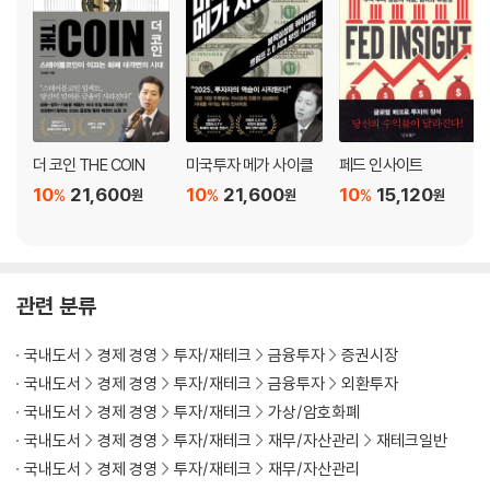
5부｜인플레이션과 채권 투자
16장. 원자재와 첨단산업이 물가에 미치는 영향
17장. 단순한 물가 상승, 그 이상의 의미
18장. 미국 정부의 숨은 전략: 금리와 인플레이션
더 코인 THE COIN
미국투자 메가 사이클
페드 인사이트
19장. 미국의 국채발행 전략
10
21,600
10
21,600
10
15,120
%
%
%
원
원
원
6부｜미국 증시, 상승의 문인가, 조정의 길인가?
20장. 미국의 패권 유지를 위한 재정 전략
관련 분류
21장. 미국에 경기침체가 올까?
22장. 유동성 관점에서의 주식시장 전망
국내도서
경제 경영
투자/재테크
금융투자
증권시장
23장. AI 산업의 가치는 얼마일까?
국내도서
경제 경영
투자/재테크
금융투자
외환투자
24장. 실물경제 부진에도 주식시장은 상승할 수 있을까?
국내도서
경제 경영
투자/재테크
가상/암호화폐
국내도서
경제 경영
투자/재테크
재무/자산관리
재테크일반
7부｜글로벌 투자 지형은 어떻게 재편될까?
국내도서
경제 경영
투자/재테크
재무/자산관리