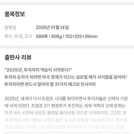
25장. 성장과 패권을 위한 미국의 장기 경제 전략
26장. 고물가 시대와 자산 투자 전략
품목정보
27장. 미국의 금융 정책과 재정 정책이 글로벌 경제에 미치는 영향
28장. 타이밍과 시장 사이클이 중요하다
발행일
2026년 01월 14일
29장. 미국의 위치와 패권의 지속 가능성
쪽수, 무게, 크기
588쪽 | 908g | 152*225*39mm
30장. 미국 정부 주도의 계획경제와 변곡점의 시대
31장. 미국의 정부 부채 문제와 세계 경제의 미래
출판사 리뷰
에필로그｜새로운 경제 질서의 전환점에서
“2025년, 투자자의 역습이 시작된다!”
『더 코인 THE COIN』
투자의 승자가 되려면 미국 경제가 이끄는 글로벌 메가 사이클을 읽어라!
추천의 말
투자자라면 반드시 알아야 할 31가지 매크로 인사이트
들어가며 | 스테이블코인, 기회인가 위험인가
2025년, 세계가 다시 트럼프 시대를 맞이하면서 투자자들은 선택의 기로
1장. 스테이블코인, 화폐의 진화
에 서게 되었다. 트럼프 2기 행정부가 추진하는 세제 개혁과 규제 완화는
1. 암호화폐 카지노 칩이었던 스테이블코인
미국 내수 시장에 새로운 활력을 불어넣을 것으로 기대되지만, 고강도 관
2. 스테이블코인을 믿어도 될까?
세 정책과 이민 제한은 시장의 불안 요소로 작용할 가능성이 크다. 여기에
3. 스테이블코인의 세 가지 종류
기술주들의 가파른 상승세와 디지털 혁신이 투자 기회를 제공하는 반면,
4. 스테이블코인이 각광받는 이유