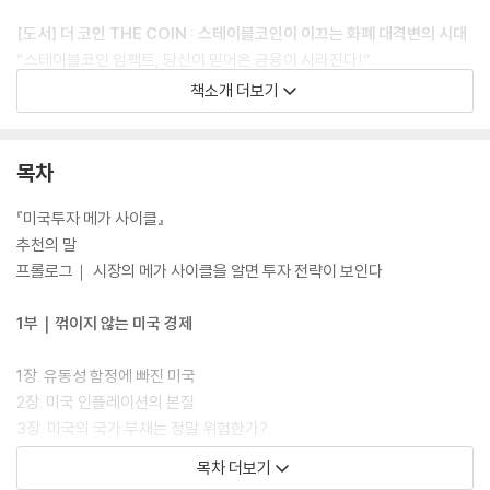
[도서] 더 코인 THE COIN : 스테이블코인이 이끄는 화폐 대격변의 시대
“스테이블코인 임팩트, 당신이 믿어온 금융이 사라진다!”
금융-정치-기술을 꿰뚫는 국내 유일 매크로 전문가
책소개 더보기
성상현이 말하는 2026 글로벌 통화 패권과 스테이블코인의 모든 것
『더 코인 THE COIN』은 금융·정치·기술을 포괄하는 유일무이한 시각으로
목차
세계 경제를 분석해온 거시경제 전문가 성상현이 스테이블코인을 중심으
로 재편되는 새로운 경제 시스템을 해설한 책이다. 스테이블코인은 달러
『미국투자 메가 사이클』
패권-미국 국채-글로벌 유동성 문제를 하나의 흐름으로 연결하며 금융 질
추천의 말
서를 새롭게 재편하고 있다. 『더 코인 THE COIN』은 이런 흐름 속에서 미
프롤로그｜ 시장의 메가 사이클을 알면 투자 전략이 보인다
국이 스테이블코인 제도와 시장을 육성하는 배경과, 전 세계로 확대되는
스테이블코인 수요가 각국 정책과 국제 질서에 미치는 영향을 함께 짚어보
1부｜꺾이지 않는 미국 경제
며, 오늘날 화폐가 움직이는 방식의 변화를 체계적으로 보여준다. 지금 이
순간에도 급격히 바뀌고 있는 세계 금융 질서 속에서 투자자에게 시장의
1장. 유동성 함정에 빠진 미국
방향을 읽는 새로운 시야를 제공할 것이다.
2장. 미국 인플레이션의 본질
3장. 미국의 국가 부채는 정말 위험한가?
4장. 미국 경제가 탄탄한 이유
목차 더보기