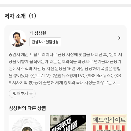
2부｜미국의 계획경제가 시작된다
저자 소개
1
5장. 정부의 역할이 중요해진 세상
6장. 정부 주도 경제 관리의 역사
7장. 미국의 경제 정책 변화
저
성상현
관심작가 알림신청
3부｜미국 제조업의 귀환, 글로벌 경제에 미칠 파급은?
증권사 채권 프랍 트레이더로 금융 시장에 첫발을 내디딘 후, ‘돈이 세
8장. 미국의 리쇼어링과 제조업 재건
상을 어떻게 움직이는가’라는 문제의식을 바탕으로 연기금과 금융기
9장. 미국 제조업 부활의 미래
관에서 주식과 채권 등 자산 운용을 15년 이상 담당하며 폭넓은 경험
10장. 리쇼어링과 보호무역의 딜레마
을 쌓아왔다. 〈삼프로TV〉, 〈연합뉴스경제TV〉, 〈SBS Biz 뉴스〉, 〈KB
S 시사기획 창〉 등에 출연해 세계 경제와 국내 시장을 아우르는 시각
4부｜미국은 패권 경쟁의 승자가 될 수 있을까?
으로 경제와 투자 이슈를 해설하고 있다. 또한 블로그 〈매크로비욘드〉
펼쳐보기
를 운영하며 일반 투자자들도 이해할 수 있는 언어로 글로벌 경제의
11장. 세계 최강의 미국
흐름을 풀어내고 있다. 주요 연구로는 「북한 해커의 암호화폐 해킹 활
성상현
의 다른 상품
12장. 미국은 어떻게 패권을 유지하는가?
동사」(한국경영사학회, 경
13장. AI 시대의 패권 전쟁
14장. 트럼프 2기 시대, 계속되는 미국 우선주의
15장. 미국 정부 부채: 패권 유지를 위한 전략적 도구?