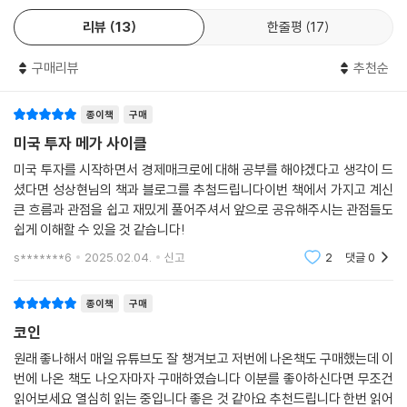
질문들에 대한 명료한 해답을 제시한다. 고금리와 고물가 시대, 미국 정부
10. 결제의 미래: 공존인가 대체인가
리뷰
13
한줄평
17
는 리쇼어링과 AI 혁명으로 새로운 성장 동력을 창출하고 있다. 여기에 M
11. 스테이블코인에 안전하게 투자하는 법
MF와 역레포 잔고의 움직임이 시사하는 유동성의 흐름까지, 이러한 변화
구매리뷰
추천순
속에서 금리-물가-성장의 순환이 어떻게 작동하며 그 속에서 투자 기회를
3장. 디지털 통화가 만드는 새로운 금융 질서
어떻게 찾을 수 있는지 하나씩 살펴본다.
1. 디지털 달러 패권을 위한 미국의 전략
종이책
구매
2. 다극화 시대의 통화 전쟁
이 책은 총 7부로 구성되어 있으며, 유동성 함정에 빠진 미국 경제의 실상
미국 투자 메가 사이클
3. 중앙은행 디지털 화폐 vs 스테이블코인
(1부)부터 계획경제로의 전환(2부)과 제조업의 귀환(3부)까지 복잡한 경
미국 투자를 시작하면서 경제매크로에 대해 공부를 해야겠다고 생각이 드
4. 달러 패권은 무너질 것인가?
제 현상을 구체적인 사례를 통해 이해하기 쉽게 제시한다. AI 시대의 패권
셨다면 성상현님의 책과 블로그를 추첨드립니다이번 책에서 가지고 계신
5. 누가 미래 화폐의 주도권을 쥘 것인가?
전쟁(4부), 인플레이션과 채권 투자 전략(5부), 미국 증시 전망(6부)을
큰 흐름과 관점을 쉽고 재밌게 풀어주셔서 앞으로 공유해주시는 관점들도
6. 새로운 금융 시장의 탄생
거쳐 글로벌 투자 지형의 재편(7부)까지 이어지는 분석은 서로 유기적으
쉽게 이해할 수 있을 것 같습니다!
7. 디지털 머니 시대, 누가 수익을 얻는가?
로 연결되어 전개된다. 복잡한 거시경제 흐름을 투자로 확장시켜 실용적으
s*******6
2025.02.04.
신고
2
댓글
0
8. 국채부터 부동산까지, 전통 자산의 토큰화
로 생생하게 풀어내는 것이 이 책의 가장 큰 강점이라고 할 수 있다.
9. 억압 아닌 편입
10. 변하지 않는 화폐의 본질
종이책
구매
“투자자들은 지금 무엇을 어떻게 읽어야 하는가?”
11. 디지털 금, 비트코인의 역할과 한계
코인
지금 가장 주목받는 거시경제 전문가의 탁월한 통찰을 경험하라!
12. 스테이블코인의 다섯 가지 가능성
불확실성을 뛰어넘어 시대를 이기는 법을 알려주는 단 한 권의 책!
원래 좋나해서 매일 유튜브도 잘 챙겨보고 저번에 나온책도 구매했는데 이
13. 디지털 금융망의 핵심이 된 이더리움
번에 나온 책도 나오자마자 구매하였습니다 이분를 좋아하신다면 무조건
14. 미래 금융의 세 축, 비트코인·스테이블코인·이더리움
읽어보세요 열심히 읽는 중입니다 좋은 것 같아요 추천드립니다 한번 읽어
미래를 예측하기가 점점 어려워지는 지금, 투자자들은 무엇을 어떻게 읽어