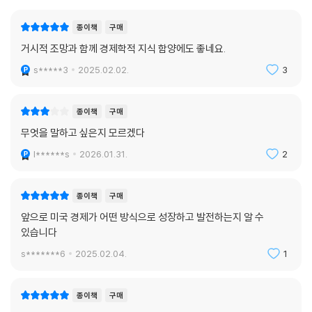
12. 시간을 파는 자와 사들이는 자
종이책
구매
거시적 조망과 함께 경제학적 지식 함양에도 좋네요.
마치며 | 새로운 질서를 읽어내는 자가 미래를 소유한다
s*****3
2025.02.02.
3
종이책
구매
무엇을 말하고 싶은지 모르겠다
l******s
2026.01.31.
2
종이책
구매
앞으로 미국 경제가 어떤 방식으로 성장하고 발전하는지 알 수
있습니다
s*******6
2025.02.04.
1
종이책
구매