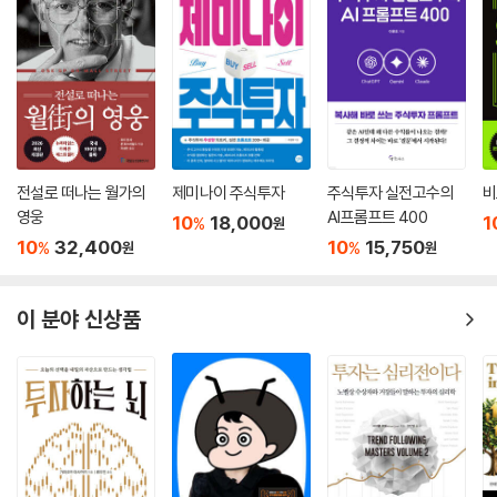
전설로 떠나는 월가의
제미나이 주식투자
주식투자 실전고수의
비
영웅
AI프롬프트 400
10
18,000
1
%
원
10
32,400
10
15,750
%
%
원
원
이 분야 신상품