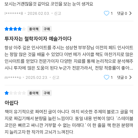
보시는거괜찮을것 같아요 코인을 보는 눈이 생겨요
야 할까? 이 책의 목표는 단순히 정보를 전달하는 데 그치지 않고, 독자들
4장. 투자자를 위한 미국 경제 읽기
이 경제와 금융의 보이지 않는 흐름을 읽어내 더 넓은 관점에서 자신 있는
l*******8
2026.02.03.
신고
1
댓글
0
1. 미국우선주의는 어디로 가는가?
투자 결정을 내릴 수 있도록 돕는 데 있다.
2. 현실적으로 미국이 택한 전략
종이책
구매
3. 미국 경제의 향방을 가를 단 하나의 변수
저자는 단순한 경제 지표나 통계를 넘어, 그 배경에 숨겨진 정치적 전략과
투자자는 철학자이자 예술가이다
4. 스테이블코인의 유통속도에 주목하라
경제적 의도를 분석하며 독자들에게 새로운 시각을 알려준다. 그의 통찰에
5. 통화량과 유통속도를 함께 보라
항상 아주 깊은 인사이트를 주시는 성상현 부부장님 이전의 페드 인사이트
따르면, 현재의 복잡하고 혼란스러운 경제 상황은 우연이 아니라 미국이
6. 돈은 어디에서 돌고 누구의 힘을 키우는가?
는 정말 많은 것을 배울 수 있었다.이번 메가 사이클 책도 마찬가지로 많은
새롭게 구상하는 패권 전략의 일환이다. 막대한 정부 부채는 단순한 부담
인사이트를 얻었다.전문가이자 다양한 자료를 통해 논리적으로 분석해주
7. 시장의 돈줄이 흐르는 곳
이 아니라 미국 경제 재편을 위한 전략적 도구이며, 리쇼어링은 단순히 제
시니 투자에 많은 도움이 된다.누군가 전문가라서, 전망 적중률이 좋아서
8. 현재 주식 시장은 거품일까?
조업의 귀환이 아니라 글로벌 공급망 재구축을 향한 신호다. 이뿐만 아니
신뢰한다기보다는 누군가의 생각을 통해 나의 생각을 넓힐 수 있기에 항상
9. 미국 경제를 읽어야 디지털 자산의 방향이 보인다
m*****o
2025.02.23.
신고
1
댓글
0
라 고물가와 금리 인상, AI 산업 육성 등 모든 요소가 미국의 새로운 경제
배우는 자세로
10. 속도, 흐름, 구조적 변화에 주목하라
질서를 구축하기 위한 거대한 계획의 일부라는 것이다.
종이책
구매
5장. 위기에서 탈중앙화로
저자는 이러한 통찰을 바탕으로, 경제 지표들이 서로 어떻게 연관되어 변
아쉽다
1. 비트코인, 탈중앙화 통화의 서막
화의 흐름을 만들어내는지 설명한다. 투자자라면 두려움과 불안에 휘둘리
책이 유기적으로 짜여진 글이 아니다. 마치 비슷한 주제의 블로그 글을 억
2. 화폐 혁신을 실생활로 옮겨 온 스테이블코인
기보다는 그것을 넘어 시장을 균형 있게 바라보는 현명한 안목을 가질 필
지로 짜깁기해서 분량을 늘린 느낌이다. 동일 내용 반복이 많다. '스테이블
3. 쌓여가는 빚과 달러의 고민
요가 있다. 이 책을 통해 막연한 두려움과 불안으로 가득한 2025년 투자
코인은 빠르고 싸니깐 거부할 수 없는 미래다.' 이 한 줄을 책 한권 분량까
4. 트리핀 딜레마의 귀환
시장에서 시대에 지지 않는 투자의 원칙과 불확실성을 뛰어넘는 혜안을 얻
지 늘리고자 한 작가의 고뇌가 느껴진다.
5. 유동성의 새로운 원천인 스테이블코인