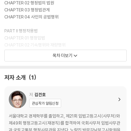
CHAPTER 02 행정법의 법원
제 교재가 디딤돌이 되어 여러분들이 꿈에 한 발짝 더 다가갈 수 있기를 진
CHAPTER 03 행정법관계
심으로 기원합니다.
CHAPTER 04 사인의 공법행위
모두 훌륭한 공직자가 되기를 기대하겠습니다.
PART II 행정작용법
CHAPTER 01 행정입법
CHAPTER 02 기속행위와 재량행위
CHAPTER 03 법률행위와 준법률행위
목차 더보기
CHAPTER 04 행정행위의 성립과 효력
CHAPTER 05 행정행위의 하자
CHAPTER 06 행정행위의 폐지
저자 소개
1
CHAPTER 07 행정행위의 부관
CHAPTER 08 행정계획
CHAPTER 09 기타 행정작용
저
김건호
관심작가 알림신청
PART III 행정절차
CHAPTER 01 행정절차
서울대학교 경제학부를 졸업하고, 제21회 입법고등고시(사무처)와
제49회 행정고등고시(재경직)를 합격하여 국회사무처 입법사무관
PART IV 행정의 실효성 확보수단
과 국토교통부 행정사무관을 지냈다. 노량진 박문각남부고시학원을