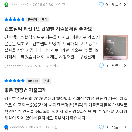
n*******0
2026.05.30.
신고
0
댓글
0
종이책
구매
건호쌤의 최신 1년 단원별 기출문제집 좋아요!
건호쌤의 찐합격 노트로 기본을 다지고. 비행기로 기출 지
문들을 익히고. 건호쌤의 약공기모, 국가직 모고 등으로
실력을 상승 시킵니다. 마무리로 1개년 기출은 꼭 풀어봐
야해서 구매했습니다.이 교재는 시행처별로 구성된게 아
니라 단원별로 구성되어 있어요.한 페이지마다 문제 1개
y*******2
2026.03.06.
신고
0
댓글
0
씩 수록되어있고 밑에 해설이 아주 자세하게 수록 되어 있
어요.핵심부분은 형광색으로 칠해져서 바로
eBook
구매
좋은 행정법 기출교재
김건호 선생님의 2026년대비 행정법총론 최신 1개년 단원별 기출문제집
으로 이 교재는 2025년에 치뤄진 행정법(총론)의 기출문제들을 단원별로
확인할 수 있도록 정리되어 있어서 최신경향파악을 할 수 있으며 자세한
해설이 되어 있어서 혼자서도 공부하기 좋습니다.
k*****9
2026.03.03.
신고
0
댓글
0