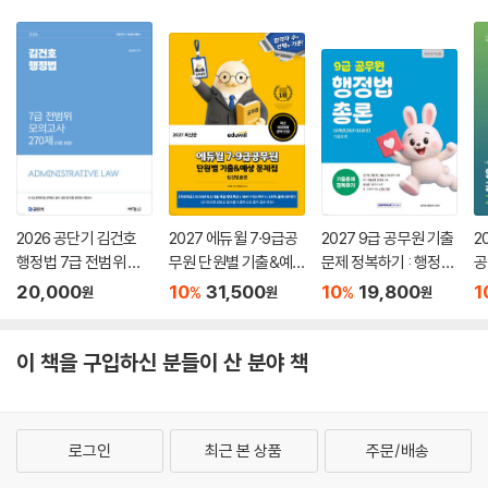
2026 공단기 김건호
2027 에듀윌 7·9급공
2027 9급 공무원 기출
2
행정법 7급 전범위 모
무원 단원별 기출&예
문제 정복하기 : 행정법
공
의고사 270제 (각론포
상 문제집 행정법총론
총론
집
20,000
10
31,500
10
19,800
1
%
%
원
원
원
함)
이 책을 구입하신 분들이 산 분야 책
로그인
최근 본 상품
주문/배송