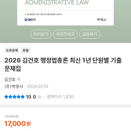
미리보기
사이즈비교
공유하기
소득공제
분철
2026 김건호 행정법총론 최신 1년 단원별 기출
문제집
김건호
저
(주)박영사
2026.02.10.
10.0
판매지수
1,830
9
17,000
원
17,000