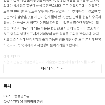
짧은 시간에 최신 출제경향을 파악하고, 행정법 개념을 정리할 수 있도록
최대한 상세하고 풍부한 해설을 담았습니다. 모든 오답지문에는 오답포인
트를 한 번에 알 수 있도록 ‘간단해설’을 달았습니다. 추가해설이 필요한 부
분은 ‘보충설명’을 덧붙여 알기 쉽게 풀어 썼고, 관련 판례를 충실히 수록하
였습니다. 해설에서 빠르게 논점을 파악할 수 있도록 중요한 부분에는 밑
줄을 그었고, 키워드가 되는 부분은 형광펜 표시를 하였습니다. 밑줄과 키
워드 중심의 형광펜 표시가 여러분의 빠른 회독을 도와줄 것입니다. 마지
막으로 최신판례 변경사항과 출제 가능한 법률 개정사항 모두 본서에 반영
하였으니, 꼭 숙지하시고 시험장에 들어가기를 바랍니다.
셋째, 마치며
시험의 본질은 기출문제입니다. 기출문제는 문제의 출제의도를 파악하고,
빠르게 답을 고를 수 있는 인출(output) 단계의 능력을 기르는 열쇠이기
책소개 더보기
때문입니다.
기출문제 중에서도 최신 1년 기출문제는 출제 트랜드가 담겨 있기 때문에
목차
아무리 강조해도 지나치지 않습니다. 기출 10년 치는 다 보지 못하더라도,
최소한 최신 1년간의 기출문제는 꼭 풀어 보시고 시험에 임하시기를 바랍
PART I 행정법서론
니다.
CHAPTER 01 행정법의 관념