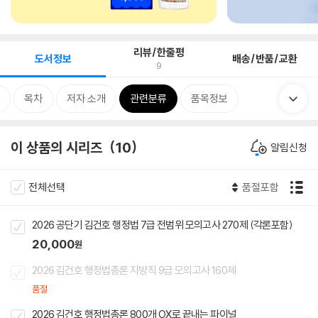
리뷰/한줄평
도서정보
배송/반품/교환
9
목차
저자 소개
관련분류
품목정보
이 상품의 시리즈
10
알림신청
전체선택
품절포함
2026 공단기 김건호 행정법 7급 전범위 모의고사 270제 (각론포함)
20,000
원
2026 김건호 행정법총론 지방직 9급 모의고사 160제
품절
2026 김건호 행정법총론 800개 OX로 끝내는 파이널