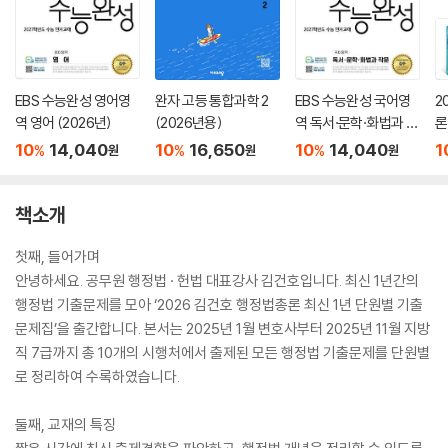
EBS 수능완성 영어영
완자 고등 통합과학 2
EBS 수능완성 국어영
2
역 영어 (2026년)
(2026년용)
역 독서·문학·화법과 작
론
문 (2026년)
(
10
14,040
10
16,650
10
14,040
1
%
%
%
원
원
원
책소개
첫째, 들어가며
안녕하세요. 공무원 행정법 · 헌법 대표강사 김건호입니다. 최신 1년간의
행정법 기출문제를 모아 ‘2026 김건호 행정법총론 최신 1년 단원별 기출
문제집’을 출간합니다. 본서는 2025년 1월 변호사부터 2025년 11월 지방
직 7급까지 총 10개의 시행처에서 출제된 모든 행정법 기출문제를 단원별
로 정리하여 수록하였습니다.
둘째, 교재의 특징