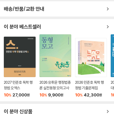
배송/반품/교환 안내
이 분야 베스트셀러
2027 민준호 독학 행
2026 유휘운 행정법총
2026 민준호 독학 행
2
정법 오엑스
론 실전동형 모의고사
정법 기출문제집
대
4
10
27,000
10
9,900
10
42,300
1
%
%
%
원
원
원
이 분야 신상품