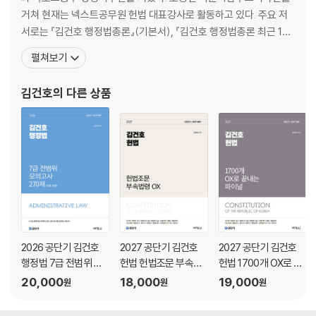
CHAPTER 01 행정상 강제집행
거쳐 현재는 넥스트공무원 헌법 대표강사로 활동하고 있다. 주요 저
CHAPTER 02 행정상 즉시강제
서로는 『김건호 행정법총론』(기본서), 『김건호 행정법총론 최근 10
CHAPTER 03 행정벌
년 단원별 기출문제집』, 『김건호 행정법총론 최신 1년 단원별 기출문
펼쳐보기
CHAPTER 04 새로운 실효성 확보수단
제집』, 『김건호 행정법총론 이론완성 보충자료집』, 『김건호 행정법총
론 찐합격노트』, 『김건호 행정법총론 비교불가 행정법총론 기출지문
김건호
의 다른 상품
PART V 행정소송
OX』, 『김건호 행정법총론 진도별 모의고사 360제』,
CHAPTER 01 행정소송
CHAPTER 02 소송요건
CHAPTER 03 가구제
CHAPTER 04 본안심리
CHAPTER 05 판결
CHAPTER 06 무효등확인소송과 부작위위법확인소송
CHAPTER 07 당사자소송
CHAPTER 08 객관적 소송
2026 공단기 김건호
2027 공단기 김건호
2027 공단기 김건호
행정법 7급 전범위 모
헌법 헌법조문 부속법
헌법 1700개 OX로 끝
PART VI 행정심판
의고사 270제 (각론포
령 OX
내는 파이널
20,000
18,000
19,000
CHAPTER 01 행정심판
원
원
원
함)
CHAPTER 02 행정심판의 심리와 재결