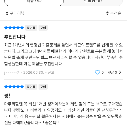
리뷰
4
한줄평
5
구매리뷰
추천순
종이책
구매
추천합니다
최근 1개년치의 행정법 기출문제를 풀면서 최근의 트렌드를 쉽게 알 수 있
습니다. 그리고 그냥 1년치를 배열한 게 아니래 단원별로 구분을 해 놓아서
단원별 출제 포인트도 쉽고 빠르게 파악할 수 있습니다. 시간이 부족한 수
험생들한테 이 문제집을 추천합니다
j******7
2026.06.30.
신고
0
댓글
0
종이책
구매
짱!
마무리할땐 꼭 최신 1개년 챙겨야하는데 제일 맘에 드는 책으로 구매했습
니다 찐합노 + 비행기 + 약공기모 + 최신1개년 기출이면 천하무적~~
~!!! 마무리 용도로 잘 활용해서 본 시험에서 좋은 점수 받을 수 있도록 최
선을 다해야겠습니다~!! 좋은책!!