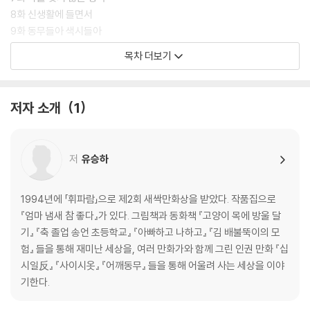
8화 신생활에 들면서
9화 동무들아 색시들아
10화 눈물로 된 이 세상
목차 더보기
11화 여자로 태어나
12화 낮고 평평한 이곳
13화 우리 중 누구라도
저자 소개
1
14화 눈 덮인 들판 걸어갈 때
15화 살아 있다는 것은
16화 혼자 걷는 내일
저
유승하
작가의 말
나혜석 연보
1994년에 「휘파람」으로 제2회 새싹만화상을 받았다. 작품집으로
참고 자료
『엄마 냄새 참 좋다』가 있다. 그림책과 동화책 『고양이 목에 방울 달
기』 『축 졸업 송언 초등학교』 『아빠하고 나하고』 『김 배불뚝이의 모
험』 들을 통해 재미난 세상을, 여러 만화가와 함께 그린 인권 만화 『십
시일反』 『사이시옷』 『어깨동무』 들을 통해 어울려 사는 세상을 이야
기한다.