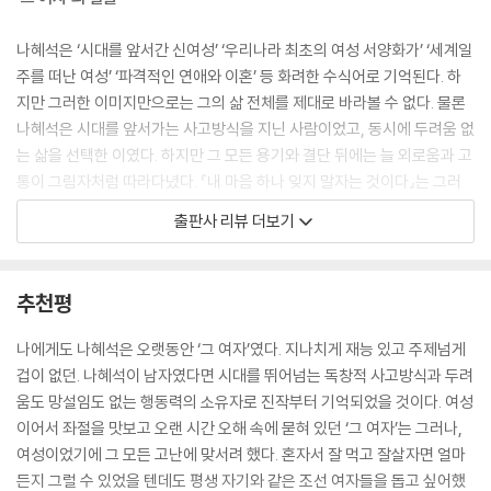
나혜석은 ‘시대를 앞서간 신여성’ ‘우리나라 최초의 여성 서양화가’ ‘세계일
주를 떠난 여성’ ‘파격적인 연애와 이혼’ 등 화려한 수식어로 기억된다. 하
지만 그러한 이미지만으로는 그의 삶 전체를 제대로 바라볼 수 없다. 물론
나혜석은 시대를 앞서가는 사고방식을 지닌 사람이었고, 동시에 두려움 없
는 삶을 선택한 이였다. 하지만 그 모든 용기와 결단 뒤에는 늘 외로움과 고
통이 그림자처럼 따라다녔다. 『내 마음 하나 잊지 말자는 것이다』는 그러
한 삶의 양면을 가감 없이 담아내며, 이제껏 미디어나 여성 서사 재조명을
출판사 리뷰 더보기
통해 강렬한 투사의 이미지로만 소비되었던 ‘그 여자’ 나혜석을, 한층 더 깊
고 넓은 시선으로 바라볼 수 있도록 한다.
추천평
『내 마음 하나 잊지 말자는 것이다』는 무엇보다 나혜석의 삶을 생생하게
담아낸다. 기존의 텍스트나 사진 몇장으로는 느낄 수 없었던 표정과 몸짓,
나에게도 나혜석은 오랫동안 ‘그 여자’였다. 지나치게 재능 있고 주제넘게
거리의 풍경과 사람들과의 교류가 만화라는 형식 안에서 오롯이 살아나는
겁이 없던. 나혜석이 남자였다면 시대를 뛰어넘는 독창적 사고방식과 두려
것이다. 박서련 소설가가 “이런 표정이었겠구나” 하며 읽었다는 추천사를
움도 망설임도 없는 행동력의 소유자로 진작부터 기억되었을 것이다. 여성
보내오기도 한바, 독자들은 책장을 넘길 때마다 한 사람의 삶을 따라가고
이어서 좌절을 맛보고 오랜 시간 오해 속에 묻혀 있던 ‘그 여자’는 그러나,
있다는 실감과 공감을 동시에 느끼게 된다. 그러면서 나혜석은 더이상 기
여성이었기에 그 모든 고난에 맞서려 했다. 혼자서 잘 먹고 잘살자면 얼마
록 속에 박제된 역사의 인물이 아니라, 우리 곁에서 웃고 울고 고민하는 살
든지 그럴 수 있었을 텐데도 평생 자기와 같은 조선 여자들을 돕고 싶어했