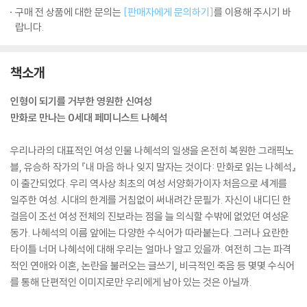
구매 전 상품에 대한 문의는
[판매자에게 문의하기]
를 이용해 주시기 바
랍니다.
책소개
인형이 되기를 거부한 영원한 신여성
만화로 만나는 0세대 페미니스트 나혜석
우리나라의 대표적인 여성 인물 나혜석의 일생을 온전히 복원한 그래픽노
블, 유승하 작가의 『내 마음 하나 잊지 말자는 것이다: 만화로 읽는 나혜석』
이 출간되었다. 우리 역사상 최초의 여성 서양화가이자 처음으로 세계를
일주한 여성. 시대의 한계를 거침없이 써내려간 문필가. 자신이 내디딘 한
걸음이 조선 여성 전체의 진보라는 점을 늘 의식할 수밖에 없었던 여성운
동가. 나혜석의 이름 앞에는 다양한 수식어가 따라붙는다. 그러나 요란한
타이틀 너머 나혜석에 대해 우리는 얼마나 알고 있을까. 여전히 그는 파격
적인 연애와 이혼, 논란을 불러오는 글쓰기, 비극적인 죽음 등 몇몇 수식어
를 통해 단편적인 이미지로만 우리에게 남아 있는 것은 아닐까.