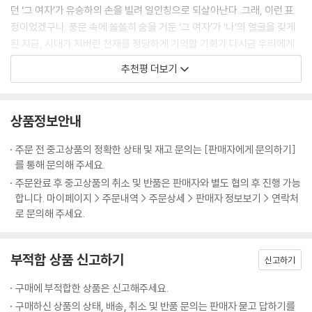
아 있는 한 사람으로 다가온다. 고독한 지식인으로서의 나혜석, 사랑과 모
던 ‘그 여자’가 유승하의 손을 빌려 일인칭으로 되살아난다. 그래, 이런 표
성 사이에서 흔들리는 나혜석, 친구들과 함께 웃고 때로는 좌절하는 나혜
정이었겠구나. 풍문 속에 쓸쓸히 숨을 거둔 ‘그 여자’가 ‘나’의 얼굴을 갖게
석. 이 책은 그런 다층적인 모습을 통해 나혜석이라는 이름에 다시 한번 따
된 지금, 시대가 저버린 천재를 정당하게 기억할 기회가 다시금 우리에게
뜻한 온기를 불어넣는다.
주어진 것이다.
추천평 더보기
- 박서련 (소설가)
“여자이기 이전에 사람이다”
끝나지 않은 투쟁
수원여성문화공간 휴(休)는 ‘여성길 걷기’ 프로그램을 2년째 이어오고 있
상품정보안내
다. 오늘날 나혜석이 남긴 흔적을 따라 걸으며 그의 삶과 투쟁이 여전히 끝
한편 여성의 독립과 자유를 외쳤던 나혜석의 투쟁은 지금 이 순간에도 여
주문 전 중고상품의 정확한 상태 및 재고 문의는 [판매자에게 문의하기]
나지 않은 일임을 절감한다. 『내 마음 하나 잊지 말자는 것이다』는 단순한
전히 끝나지 않은 일이다. 당대 사회가 그를 향해 가했던 비난과 억압, 여성
를 통해 문의해 주세요.
전기가 아니다. 여성의 독립과 자유를 외쳤던 한 혁명가의 이야기이자, 지
이라는 이유로 자유로운 연애와 직업 활동, 자기표현을 금기시했던 분위기
주문완료 후 중고상품의 취소 및 반품은 판매자와 별도 협의 후 진행 가능
금도 계속되고 있는 우리 시대의 이야기다. 잊힌 이름을 다시 부르고, 침묵
는 오늘날에도 다양한 형태로 반복되고 있다. 결혼과 출산, 육아를 둘러싼
합니다. 마이페이지 > 주문내역 > 주문상세 > 판매자 정보보기 > 연락처
속에 있던 목소리를 꺼내는 작업. 바로 이 책을 통해 우리는 나혜석이 꿈꾸
선택을 여성 개인의 삶이 아닌 ‘당연한 의무’처럼 강요하는 사회적 시선, 경
로 문의해 주세요.
었던 세계를 함께 상상할 수 있다.
력 단절과 임금 격차 같은 구조적 차별, 온라인 공간 등에서 여성을 향한 혐
오와 조롱이 일상인 양 반복되는 풍경은 아직도 우리 사회에 만연하다. 또
- 최영옥 (전 수원시의원, 현 수원여성문화공간 휴 센터장)
한 여성들이 자신의 목소리를 자유롭게 내는 일 역시 여전히 쉽지 않다. 다
부적합 상품 신고하기
신고하기
양한 낙인과 조롱이 일상화되어 있고, SNS나 댓글 문화 속에서도 여성의
존재 자체를 폄하하거나 침묵시키려는 시도가 끊이지 않는다.
구매에 부적합한 상품은 신고해주세요.
구매하신 상품의 상태, 배송, 취소 및 반품 문의는 판매자 묻고 답하기를