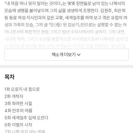
『내 마음 하나 잊지 말자는 것이다』는 몇몇 장면들로 남아 있는 나혜석의
모습에 생명을 불어넣으며 그의 삶을 생생하게 조명한다. 김원주, 최은희
등 동료 여성 지식인과의 깊은 교류, 세계일주를 하며 보고 겪은 유럽의 여
성과 가족의 모습, 그의 글 「모(母) 된 감상기」만으로는 설명할 수 없는 어
머니로서의 복합적인 경험 그리고 말년 수덕사에서의 삶까지. 그의 내면,
시대적 맥락, 그리고 유산을 통합적으로 서사화함으로써 나혜석은 살아 있
는 인간으로 독자들 앞에 선다. 무엇보다 이 모든 것을 만화라는 형식으로
친근하게 구현해낸 이 책은 나혜석을 처음 접하는 이들에게는 더없이 친절
책소개 더보기
한 안내서가 되고, 그를 잘 알고 있다고 생각했던 독자들에게는 이제껏 보
지 못한 나혜석의 새로운 모습을 보여줄 것이다.
목차
1화 오로지 내 힘으로
2화 개척자
3화 화려한 시절
4화 만주의 여름
5화 세계일주 길에 오르다
6화 이별의 시작
7화 나를 잊지 않는 행복