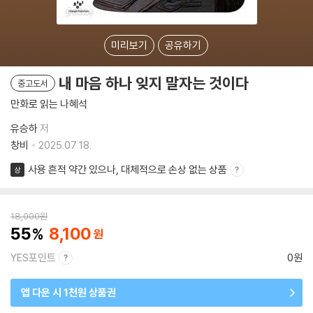
미리보기
공유하기
내 마음 하나 잊지 말자는 것이다
중고도서
만화로 읽는 나혜석
유승하
저
창비
2025.07.18.
사용 흔적 약간 있으나, 대체적으로 손상 없는 상품
상
18,000
원
55
8,100
YES포인트
0원
앱 다운 시 1천원 상품권