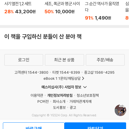
사기열전 1,2 세트
세조, 폭군과 명군 사이
그 순간 역사가 움직였
심
다.
다
을
28
43,200
50
10,000
%
%
원
원
91
1,490
8
%
원
언젠가는 선배 작가에게 헌정하는 만화를 그리고 싶었다는 유승하 작가의
소망은 이번 작품에 이르러 깊이 있는 연출과 작화로 결실을 맺었다. 누구
나 읽을 수 있는 만화라는 매체를 통해, 나혜석이 궁금한 성인 독자뿐 아니
이 책을 구입하신 분들이 산 분야 책
라 청소년들도 부담 없이 읽을 수 있는 열린 책으로 완성된 것이다. 우리 역
사에 지워지지 않은 발자취를 남긴 인물을 다루면서도 무겁고 어려운 느낌
을 주기보다 친근하고 다정하게 나혜석의 이야기에 다가설 수 있게 해주는
로그인
최근 본 상품
주문/배송
이 책을 통해 나혜석은 다시, 책장을 넘기는 우리 앞에 살아 있는 얼굴로 돌
아온다.
고객센터 1544-3800
티켓 1544-6399
중고샵 1566-4295
eBook 1:1문의/채팅상담
작가의 말
예스이십사(주) 사업자 정보
이용약관
개인정보처리방침
청소년보호정책
나는 화가로서의 나혜석의 삶을 만화로 그리겠다는 소망을 마음 한 구석에
PC버전
회사소개
거래처관계자께
간직하고 있었다. 그에게 최초라는 수식어가 여럿 붙어 있지만 무엇보다
도서홍보
광고
내게는 우리나라 최초의 여성 만화가였다. 선배 작가에게 헌정하는 만화를
Copyright © YES24 Corp. All Rights Reserved.
그리고 싶었다. (…) 앞서 두번의 작업이 있었지만 이번은 오로지 나혜석에
MATOM1
집중할 수 있던 시간이었다. 나 스스로 나혜석이 삶을 마무리하는 나이를
바로구매
카트담기