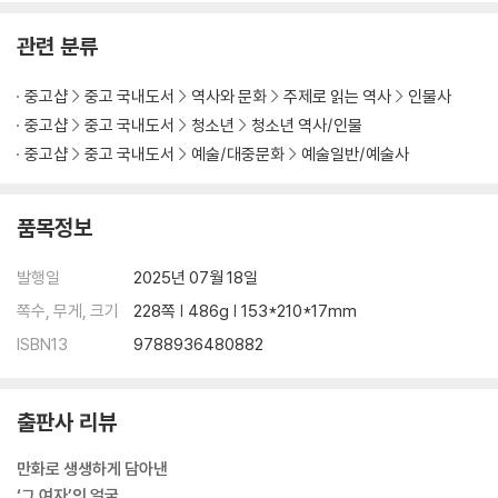
관련 분류
중고샵
중고 국내도서
역사와 문화
주제로 읽는 역사
인물사
중고샵
중고 국내도서
청소년
청소년 역사/인물
중고샵
중고 국내도서
예술/대중문화
예술일반/예술사
품목정보
발행일
2025년 07월 18일
쪽수, 무게, 크기
228쪽 | 486g | 153*210*17mm
ISBN13
9788936480882
출판사 리뷰
만화로 생생하게 담아낸
‘그 여자’의 얼굴