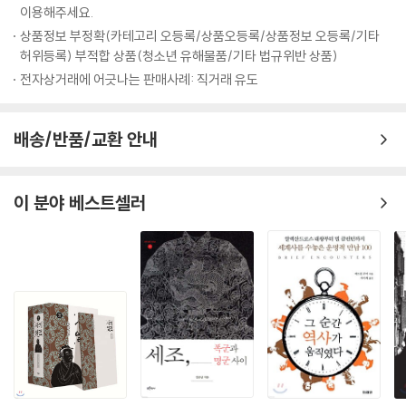
그렇기에 나혜석의 삶을 다시 살피는 일은 단순히 과거를 복원하거나 기념
이용해주세요.
하기 위한 일이 아니다. 그것은 지금 여기, 우리가 살아가는 사회에서 여성
상품정보 부정확(카테고리 오등록/상품오등록/상품정보 오등록/기타
으로 존재한다는 것의 의미를 되돌아보고, 여전히 해결되지 않은 과제를
허위등록) 부적합 상품(청소년 유해물품/기타 법규위반 상품)
마주하는 일이자, 그 자체로 현재와 미래를 향한 질문이자 선언이다. 여성
전자상거래에 어긋나는 판매사례: 직거래 유도
도 개인으로서 존중받을 수 있는가. 사랑과 일, 가정과 사회 속에서 여성의
자리는 어디인가. 자신의 목소리를 잃지 않고 살아간다는 것은 어떤 의미
배송/반품/교환 안내
인가. “여자이기 이전에 사람이다”라는 그의 외침은 여전히 우리에게 유효
하게 다가오며, 더 나은 세상을 꿈꾸는 이들에게 묵직한 울림으로 남는다.
이 분야 베스트셀러
최초의 여성 만화가,
선배 작가를 향한 마음을 담아서
『내 마음 하나 잊지 말자는 것이다』 속 나혜석은 만화가 유승하 작가의 손
끝에서 새롭게 태어났다. 2014년 단편 만화로 시작해 이번 책까지 세차례
에 걸쳐 나혜석을 작품에서 다뤄온 유승하 작가에게 나혜석은 그 무엇보다
‘최초의 여성 만화가’다. 실제로 나혜석이 1920년 잡지 『신여성』에 발표했
던 판화는 지금의 네 컷 만화와 같은 형식에 위트와 해학을 담아 동갑내기
친구 김일엽이 집안 살림과 여성운동을 병행하는 모습을 실감 나게 포착했
다. 특히 해당 판화 작품은 스티커로 제작되어 초판 한정으로 만나볼 수 있