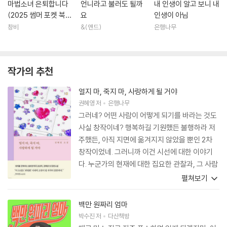
마법소녀 은퇴합니다
언니라고 불러도 될까
내 인생이 알고 보니 내
(2025 썸머 포켓 북
요
인생이 아님
에디션)
창비
&(앤드)
은행나무
작가의 추천
얼지 마, 죽지 마, 사랑하게 될 거야
권혜영
저
은행나무
그러네? 어떤 사람이 어떻게 되기를 바라는 것도
사실 창작이네? 행복하길 기원했든 불행하라 저
주했든, 아직 지면에 옮겨지지 않았을 뿐인 2차
창작이었네. 그러니까 이건 시선에 대한 이야기
다. 누군가의 현재에 대한 집요한 관찰과, 그 사람
이 가야 할 미래를 그린 무궁한 상상의 이야기. 남
펼쳐보기
성향 성인 웹툰 캐릭터에 빙의한 인물과 그 만화
를 그리고 있는 인물의 눈이 마주치는, 기이한 현
백만 원짜리 엄마
실에 관한 이야기. 권혜영은 이야기와, 이야기 속
박수진
저
다산책방
이야기와, 이야기 바깥을 쾌속으로 꿰고 뒤집는