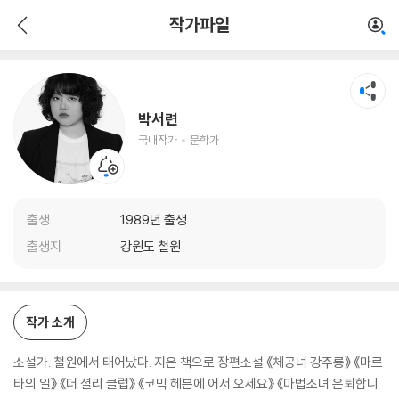
박서련
작가파일
국내작가
문학가
박서련
국내작가
문학가
출생
1989년 출생
출생지
강원도 철원
작가 소개
소설가. 철원에서 태어났다. 지은 책으로 장편소설 《체공녀 강주룡》 《마르
타의 일》 《더 셜리 클럽》 《코믹 헤븐에 어서 오세요》 《마법소녀 은퇴합니