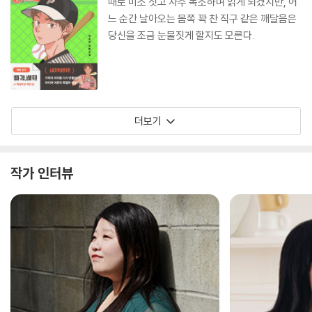
때로 미소 짓고 자주 폭소하며 읽게 되겠지만, 어
다. 독자가 바늘땀 자국을 찾아다니는 사이에 불
느 순간 날아오는 몸쪽 꽉 찬 직구 같은 깨달음은
가능할 것 같은 장르적 전복을 감쪽같이, 심지어
당신을 조금 눈물짓게 할지도 모른다.
귀엽게 일으켜 버린다. 전개와 결말을 알고서도
기어이 다시 찾게 되는 것이 명작의 조건이라면,
이 소설은 회빙환 시대의 고전이 될 자격이 충분
하다.
더보기
작가 인터뷰