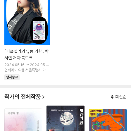
『퍼플젤리의 유통 기한』 박
서련 저자 북토크
2024.05.16. ~ 2024.05.1
6.
언제라도 여행 서울특별시 마포
구 잔다리로 65 서교동 2층
행사종료
작가의 전체작품
최신순