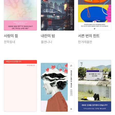
사랑의 힘
내란의 밤
서른 번의 힌트
문학동네
폴앤니나
한겨레출판