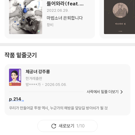
들어와라(feat.
박서련 소설가)
2022.06.29.
마법소녀 은퇴합니다
창비
작품 밑줄긋기
체공녀 강주룡
한겨레출판
방****가
2026.05.06.
사락에서 밑줄 더보기
p.214
우리가 만들어갈 투쟁 역시, 누군가의 해방을 앞당길 방아쇠가 될 것
새로보기
1/10