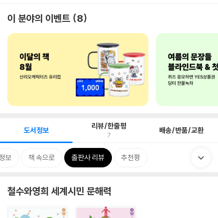
이 분야의 이벤트
8
리뷰/한줄평
도서정보
배송/반품/교환
7
정보
책 속으로
출판사 리뷰
추천평
철수와영희 세계시민 문해력