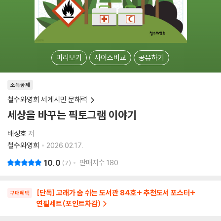
미리보기
사이즈비교
공유하기
소득공제
철수와영희 세계시민 문해력
세상을 바꾸는 픽토그램 이야기
배성호
저
철수와영희
2026.02.17.
10.0
판매지수
180
7
[단독] 고래가 숨 쉬는 도서관 84호+ 추천도서 포스터+
구매혜택
연필세트(포인트차감)