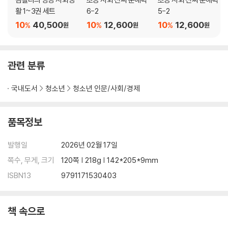
3. ‘모두를 위한 화장실’이란 무엇인가요?
활 1~3권 세트
6-2
5-2
4. 달걀 껍데기에 새겨진 번호는 무슨 뜻인가요?
10
40,500
10
12,600
10
12,600
%
%
%
원
원
원
5. 환경을 지키는 과자 봉투가 있다고요?
6. 노란 리본에 담긴 뜻은 무엇인가요?
관련 분류
국내도서
청소년
청소년 인문/사회/경제
품목정보
발행일
2026년 02월 17일
쪽수, 무게, 크기
120쪽 | 218g | 142*205*9mm
ISBN13
9791171530403
책 속으로