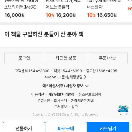
인공지능(AI) 시대 청
넘쳐나는 미디어, 꿰뚫
1일 1주제 9분 만에 끝
주
소년의 미래(Me來)
어 보는 통찰력
내는 한자
5
16,000
10
16,200
10
16,650
%
%
원
원
원
이 책을 구입하신 분들이 산 분야 책
로그인
최근 본 상품
주문/배송
고객센터 1544-3800
티켓 1544-6399
중고샵 1566-4295
eBook 1:1문의/채팅상담
예스이십사(주) 사업자 정보
이용약관
개인정보처리방침
청소년보호정책
PC버전
회사소개
거래처관계자께
도서홍보
광고
Copyright © YES24 Corp. All Rights Reserved.
MATOM4
선물하기
바로구매
카트담기