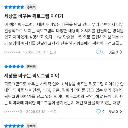
종이책
세상을 바꾸는 픽토그램 이야기
이 책은 픽토그램에 대한 재미있는 내용을 담고 있다. 우리 주변에서 너무
일상적으로 보이는 픽토그램의 다양한 내용의 메시지를 전달하는 방식을
쉽고 재미있게 설명하고 있다. 그냥 단순한 그림으로 표현하기 보다는 색
과 모양에 메시지를 전달하고자 하 단순히 사람들에게 위험이나 경고를 알
리던것이 사람의 생각과 행동을 바꾸기 위해 할용한다는 내용이 의미 있게
i*******6
2026.03.13.
신고
0
댓글
0
다가왔다.책의
종이책
세상을 바꾸는 픽토그램 이야
픽토그램으로 배우는 사회적 언어.＜세상을 바꾸는 픽토그램 이야기＞안
내의 의미를 넘어안전, 배려, 공존, 평화의 의미를 담고 있는 우리 주변의
픽토그램 이야기를 담고 있는 책이다.픽토그램의 모양, 색깔 등이 나타내
는 의미와왜 이러한 픽토그램이 생겨났는지,어떤 역할을 하고 있는 다양한
이야기를 초등학생들이 읽고 이해할 수 있게 쉽게 풀어낸다.비문학 이야깃
r*******0
2026.03.12.
신고
0
댓글
0
거리를 좋아하는
종이책