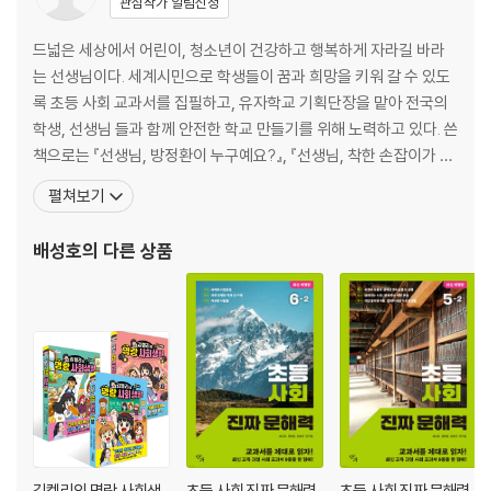
관심작가 알림신청
6. 에스컬레이터에서 주의할 점은 무엇인가요?
7. 비상 사다리와 수문 경고 표시는 무슨 뜻인가요?
드넓은 세상에서 어린이, 청소년이 건강하고 행복하게 자라길 바라
8. 왜 어린이 손이 닿지 않는 곳에 보관해야 하나요?
는 선생님이다. 세계시민으로 학생들이 꿈과 희망을 키워 갈 수 있도
록 초등 사회 교과서를 집필하고, 유자학교 기획단장을 맡아 전국의
3장. 평화를 만들어 가요
학생, 선생님 들과 함께 안전한 학교 만들기를 위해 노력하고 있다. 쓴
1. 독일 신호등이 유명해진 이유는 무엇인가요?
책으로는 『선생님, 방정환이 누구예요?』, 『선생님, 착한 손잡이가 뭐
2. 적십자 표시는 왜 스위스 국기와 비슷한가요?
예요?』, 『선생님, 코로나19가 뭐예요?』, 『선생님, 평화가 뭐예요?』,
펼쳐보기
3. 안내견과 반려견의 차이는 무엇인가요?
『꿈을 담은 교문』 등이 있으며, 함께 쓴 책으로 『미래 세대를 위한 과
4. 비둘기는 해로운 동물인가요?
학 기술 문해력』, 『미래 세대를 위한 지구를 살리는 급식 이야기』, 『미
배성호
의 다른 상품
5. 고양이가 그려진 표지판은 무슨 뜻인가요?
래 세대를 위한 인공지능 이
6. 생산자를 보호하는 착한 무역이 있다고요?
7. 지구의 미래를 위해 필요한 행동은 무엇일까요?
8. 국제기구 상징에는 왜 올리브 나뭇가지가 등장하나요?
9. 플라스틱 표기 마크는 무얼 의미하나요?
4장. 픽토그램과 함께 새로운 세상 꿈꾸기
1. 장애인 마크를 바꾼 이유는 무엇인가요?
2. ‘모두를 위한 여행’이란 무엇인가요?
김켈리의 명랑 사회생
초등 사회 진짜 문해력
초등 사회 진짜 문해력