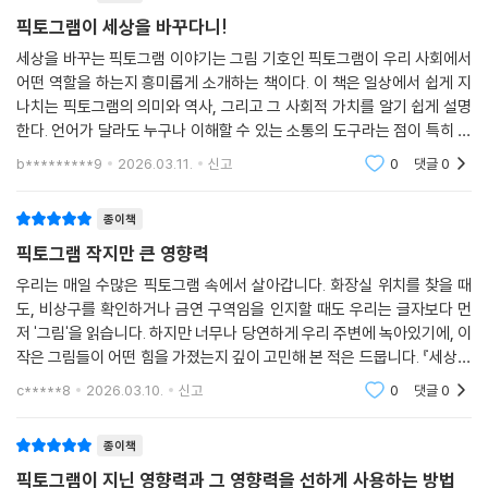
픽토그램이 세상을 바꾸다니!
세상을 바꾸는 픽토그램 이야기는 그림 기호인 픽토그램이 우리 사회에서
어떤 역할을 하는지 흥미롭게 소개하는 책이다. 이 책은 일상에서 쉽게 지
나치는 픽토그램의 의미와 역사, 그리고 그 사회적 가치를 알기 쉽게 설명
한다. 언어가 달라도 누구나 이해할 수 있는 소통의 도구라는 점이 특히 인
상 깊었다. 공공장소나 교통시설에서 사용하는 픽토그램이 어떻게 만들어
b*********9
2026.03.11.
신고
0
댓글
0
지고 발전해 왔
종이책
픽토그램 작지만 큰 영향력
우리는 매일 수많은 픽토그램 속에서 살아갑니다. 화장실 위치를 찾을 때
도, 비상구를 확인하거나 금연 구역임을 인지할 때도 우리는 글자보다 먼
저 '그림'을 읽습니다. 하지만 너무나 당연하게 우리 주변에 녹아있기에, 이
작은 그림들이 어떤 힘을 가졌는지 깊이 고민해 본 적은 드뭅니다. 『세상을
바꾸는 픽토그램 이야기』는 바로 그 지점, 우리가 무심히 지나쳤던 시각적
c*****8
2026.03.10.
신고
0
댓글
0
언어에
종이책
픽토그램이 지닌 영향력과 그 영향력을 선하게 사용하는 방법