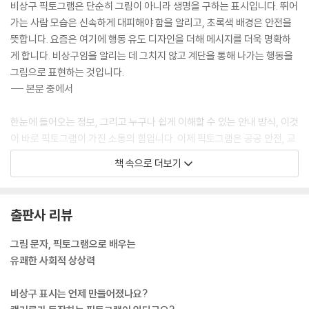
비상구 픽토그램은 단순히 그림이 아니라 생명을 구하는 표시입니다. 뛰어
가는 사람 모습은 신속하게 대피해야 함을 알리고, 초록색 배경은 안전을
뜻합니다. 요즘은 여기에 행동 유도 디자인을 더해 메시지를 더욱 명확하
게 합니다. 비상구임을 알리는 데 그치지 않고 계단을 통해 나가는 행동을
그림으로 표현하는 것입니다.
--- 본문 중에서
한눈에 들어오는 정보, 그리고 누구나 쉽게 이해할 수 있는 안내 방식, 이것
이 바로 픽토그램이 가진 소통의 힘입니다. 이제 픽토그램은 공공 안전, 교
통, 스포츠 분야를 넘어 일상 속 환경 실천의 언어로 자리를 잡아 가고 있습
책 속으로 더보기
니다. 또한 생활 곳곳에서 정보 접근성, 환경 교육, 공공 디자인 측면에서
그 쓰임이 넓어지고 있습니다.
--- 본문 중에서
출판사 리뷰
우리 사회의 주요 일원으로 함께하지만 보호받지 못하는 이주 노동자들이
그림 문자, 픽토그램으로 배우는
많아지면서 언어 장벽 없이 안전 예방을 할 수 있는 픽토그램의 역할이 중
유쾌한 사회적 상상력
요해졌습니다. 한국어에 익숙하지 않은 이주 노동자들은 산업 재해를 당할
위험이 더욱 큽니다. 이에 이주 노동자들도 직관적으로 안전을 살필 수 있
비상구 표시는 언제 만들어졌나요?
는 픽토그램이 나왔습니다.