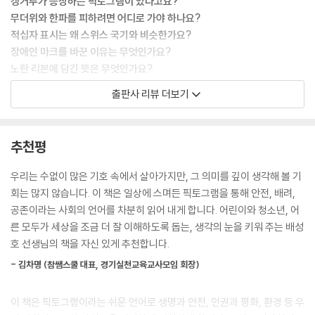
캥거루가 등장하는 픽토그램이 있다고요?
--- 본문 중에서
무더위와 한파를 피하려면 어디로 가야 하나요?
적십자 표시는 왜 스위스 국기와 비슷한가요?
엘리베이터마다 고유 식별 번호가 있어요. 위험 상황에서 엘리베이터 고유
장애인 마크를 바꾼 이유는 무엇인가요?
번호를 알리면 구조자가 엘리베이터 위치를 바로 파악할 수 있습니다. 비
노란 리본에 담긴 뜻은 무엇인가요?
상 상황 시 정확한 위치 파악과 신속한 대응을 위한 조치입니다. 이러한 번
출판사 리뷰 더보기
호는 엘리베이터 내부는 물론 외부에도 표시되어 있어, 승객이나 구조대원
이 책은 생명과 안전을 지키며 평화로운 세상을 만들어가는 픽토그램에 관
이 위치를 쉽게 확인할 수 있습니다. 모두 엘리베이터의 안전 관리와 비상
한 이야기를 담았습니다. 위험성을 경고하고, 재난에 대비하며, 일터의 안
대응을 위한 것입니다.
전을 지키는 픽토그램이 어린이와 청소년, 이주 노동자, 장애인, 비장애인
추천평
--- 본문 중에서
등 모두가 서로 이해하고 존중하며 살아가는 사회를 어떻게 만들어가고 있
는지 청소년 눈높이에서 알려 줍니다.
우리는 수없이 많은 기호 속에서 살아가지만, 그 의미를 깊이 생각해 볼 기
암펠만을 지키려는 움직임은 동독뿐만 아니라 서독에서도 지지를 받았습
회는 많지 않습니다. 이 책은 일상에 스며든 픽토그램을 통해 안전, 배려,
니다. 결국, 암펠만은 사라지지 않았고 오히려 더 많은 지역에 설치되면서
픽토그램은 눈빛만 봐도 통하는 친구처럼 말없이 마음을 전하는 그림 문자
공존이라는 사회의 언어를 차분히 읽어 내게 합니다. 어린이와 청소년, 어
독일 통합의 상징이 되었습니다. 지금은 베를린뿐만 아니라 독일 여러 도
입니다. 픽토그램은 글을 몰라도 말을 하지 않아도 누구나 한눈에 의미를
른 모두가 세상을 조금 더 잘 이해하도록 돕는, 생각의 눈을 키워 주는 배성
시에서 암펠만 신호등을 볼 수 있습니다. 오늘날 암펠만은 독일의 인기 있
알 수 있도록 만들어집니다. 우리 일상 속 어디에서나 만날 수 있습니다. 매
호 선생님의 책을 자신 있게 추천합니다.
는 문화 아이콘이 되었습니다. 암펠만을 활용한 기념품과 상품들이 많아졌
일 다니는 화장실, 버스 정류장, 엘리베이터, 지하철역은 물론 옷, 약병, 과
고, 관광객들도 암펠만을 독일의 상징적인 존재로 인식하게 되었습니다 .
- 김차명 (참쌤스쿨 대표, 경기실천교육교사모임 회장)
자 봉지에도 빠짐없이 등장합니다.
--- 본문 중에서
이 책은 픽토그램이라는 쉬운 언어로 생명과 안전, 인권과 평화, 환경 등 우
예전에는 주로 위험을 알리거나 금지 사항을 경고하는 픽토그램이 많았지