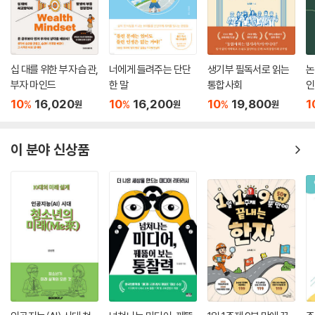
십 대를 위한 부자 습관,
너에게 들려주는 단단
생기부 필독서로 읽는
논
부자 마인드
한 말
통합사회
인
10
16,020
10
16,200
10
19,800
1
%
%
%
원
원
원
이 분야 신상품