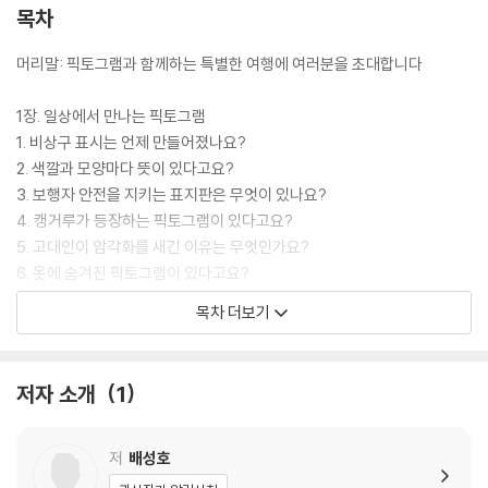
목차
머리말: 픽토그램과 함께하는 특별한 여행에 여러분을 초대합니다
1장. 일상에서 만나는 픽토그램
1. 비상구 표시는 언제 만들어졌나요?
2. 색깔과 모양마다 뜻이 있다고요?
3. 보행자 안전을 지키는 표지판은 무엇이 있나요?
4. 캥거루가 등장하는 픽토그램이 있다고요?
5. 고대인이 암각화를 새긴 이유는 무엇인가요?
6. 옷에 숨겨진 픽토그램이 있다고요?
7. 종량제 봉투가 새롭게 바뀌고 있다고요?
목차 더보기
2장. 생명과 안전을 지켜요
1. 화학 물질의 위험성을 경고하는 표시가 있다고요?
저자 소개
1
2. 재난에 대비한 주거 시설은 왜 필요한가요?
3. 무더위와 한파를 피하려면 어디로 가야 하나요?
4. 일터의 안전과 노동자의 건강은 어떻게 지키나요?
저
배성호
5. 엘리베이터마다 고유한 식별 번호가 있다고요?