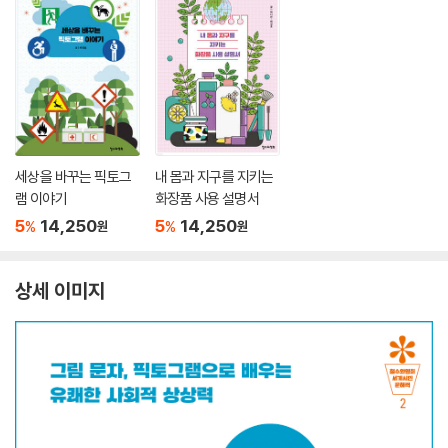
세상을 바꾸는 픽토그
내 몸과 지구를 지키는
램 이야기
화장품 사용 설명서
5
14,250
5
14,250
%
%
원
원
상세 이미지