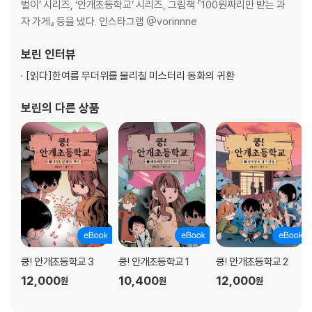
벌이’ 시리즈, ‘안개초등학교’ 시리즈, 그림책 『100원짜리만 받는 과
자 가게』 등을 냈다. 인스타그램 @vorinnne
보린
인터뷰
[읽다]
한여름 무더위를 물리칠 미스터리 동화의 귀환
보린
의 다른 상품
쿵! 안개초등학교 3
쿵! 안개초등학교 1
쿵! 안개초등학교 2
12,000
10,400
12,000
원
원
원