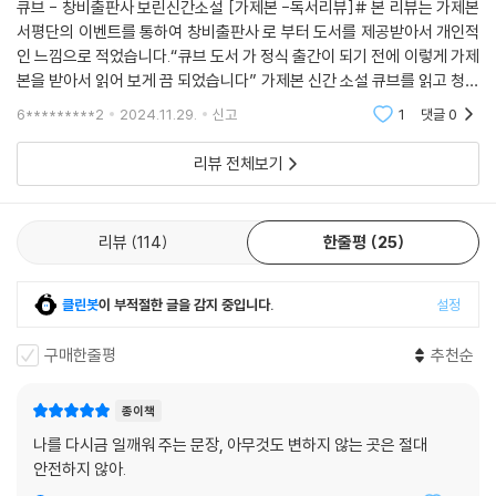
큐브 - 창비출판사 보린신간소설 [가제본 -독서리뷰]# 본 리뷰는 가제본
서평단의 이벤트를 통하여 창비출판사 로 부터 도서를 제공받아서 개인적
인 느낌으로 적었습니다.“큐브 도서 가 정식 출간이 되기 전에 이렇게 가제
본을 받아서 읽어 보게 끔 되었습니다” 가제본 신간 소설 큐브를 읽고 청소
년도서에 대하여 깊은 인상을 받았습니다! 이 작품은 매우 독특한 설정과
6*********2
2024.11.29.
신고
1
댓글
0
각각의 매력
리뷰 전체보기
리뷰
114
한줄평
25
클린봇
이 부적절한 글을 감지 중입니다.
설정
구매한줄평
추천순
종이책
나를 다시금 일깨워 주는 문장, 아무것도 변하지 않는 곳은 절대
안전하지 않아.