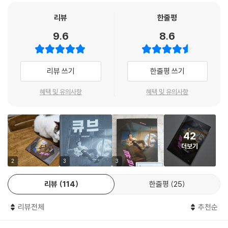
초반부터 눈에 그려질 듯 묘사되는 동적 장면들이 상상력을 한껏 자극한
다. 도대체 누가, 왜 채집했고, 큐브의 통제 시스템에 의한 심리·신체·물리
리뷰
한줄평
적 ‘리셋’과 이에 따라 연우가 다다를 결말이 어떠할지 독자들의 호기심은
9.6
8.6
증폭된다. 이런 동력을 바탕으로 작품은 갑자기 1년 뒤 현실로 돌려보내진
연우의 ‘미래 살기’와 주변인들과의 교류, 특히 친구 ‘해고니’와의 애정 관
계와 ‘복제된 자아’의 출현을 흥미진진하게 담아가며 큐브는 우리가 기댔
리뷰 쓰기
한줄평 쓰기
거나 혹은 속박된 일종의 관념이거나 체제였음을 확인케 한다.
혜택 및 유의사항
혜택 및 유의사항
바닷가 소도시를 배경으로 시종일관 감각적 대화와 청량한 에피소드로 활
기 있게 전개되는 이 작품은 연우와 해고니의 쫄깃한 연애담이기도 하다.
그런데 둘의 갈등과 해소는 각자가 큐브에 갇혀 분투하는 과정과 연결되
42
며, 이는 독자에게 우리는 저마다 어떤 큐브에 갇혀 ‘진짜 나’를 놓치고 있
더보기
는지 질문케 한다. 현실을 여실하게 비추는 SF의 역설적 속성이 제대로 발
휘된 이 작품은 리얼리즘과 SF가 만나 이룰 수 있는 한 정점을, 청소년을
2
3
3
포함한 다양한 독자에게 선사한다.
리뷰
114
한줄평
25
# 진화하는 SF와 리얼리즘의 갱신, 이들의 결합이 낳은 새로운 청소년문
리뷰전체
추천순
학