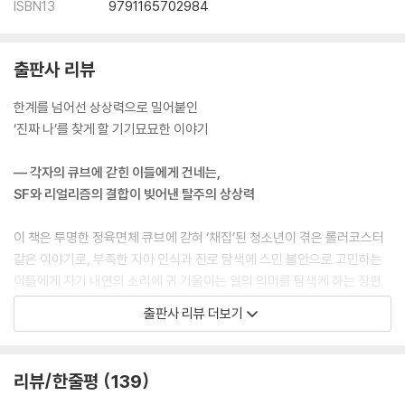
ISBN13
9791165702984
출판사 리뷰
한계를 넘어선 상상력으로 밀어붙인
‘진짜 나’를 찾게 할 기기묘묘한 이야기
― 각자의 큐브에 갇힌 이들에게 건네는,
SF와 리얼리즘의 결합이 빚어낸 탈주의 상상력
이 책은 투명한 정육면체 큐브에 갇혀 ‘채집’된 청소년이 겪은 롤러코스터
같은 이야기로, 부족한 자아 인식과 진로 탐색에 스민 불안으로 고민하는
이들에게 자기 내면의 소리에 귀 기울이는 일의 의미를 탐색케 하는 장편
SF 청소년소설이다. 파격적이고 개성 강한 상상력과 서사로 주목받아온
출판사 리뷰 더보기
보린 작가의 첫 장편소설이자 ‘창비교육 성장소설’ 시리즈의 열세 번째 책
이다.
리뷰/한줄평
139
이야기는 연우가 학교에서 투명한 막에 갇히는 순간으로 시작한다. 서사