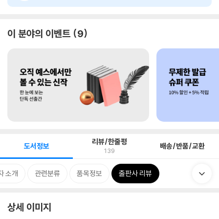
이 분야의 이벤트
9
리뷰/한줄평
도서정보
배송/반품/교환
139
자 소개
관련분류
품목정보
출판사 리뷰
상세 이미지