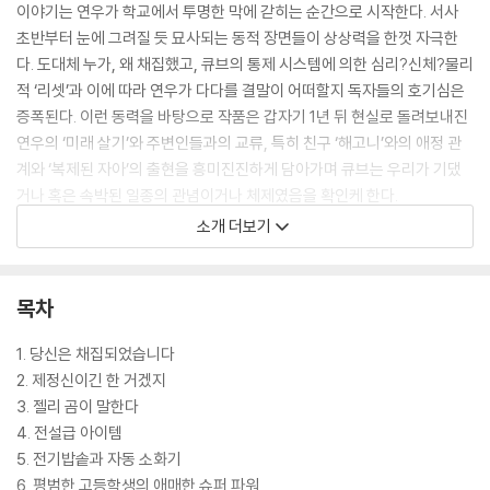
이야기는 연우가 학교에서 투명한 막에 갇히는 순간으로 시작한다. 서사
초반부터 눈에 그려질 듯 묘사되는 동적 장면들이 상상력을 한껏 자극한
다. 도대체 누가, 왜 채집했고, 큐브의 통제 시스템에 의한 심리?신체?물리
적 ‘리셋’과 이에 따라 연우가 다다를 결말이 어떠할지 독자들의 호기심은
증폭된다. 이런 동력을 바탕으로 작품은 갑자기 1년 뒤 현실로 돌려보내진
연우의 ‘미래 살기’와 주변인들과의 교류, 특히 친구 ‘해고니’와의 애정 관
계와 ‘복제된 자아’의 출현을 흥미진진하게 담아가며 큐브는 우리가 기댔
거나 혹은 속박된 일종의 관념이거나 체제였음을 확인케 한다.
소개 더보기
바닷가 소도시를 배경으로 시종일관 감각적 대화와 청량한 에피소드로 활
기 있게 전개되는 이 작품은 연우와 해고니의 쫄깃한 연애담이기도 하다.
그런데 둘의 갈등과 해소는 각자가 큐브에 갇혀 분투하는 과정과 연결되
목차
며, 이는 독자에게 우리는 저마다 어떤 큐브에 갇혀 ‘진짜 나’를 놓치고 있
는지 질문케 한다. 현실을 여실하게 비추는 SF의 역설적 속성이 제대로 발
1. 당신은 채집되었습니다
휘된 이 작품은 리얼리즘과 SF가 만나 이룰 수 있는 한 정점을, 청소년을
2. 제정신이긴 한 거겠지
포함한 다양한 독자에게 선사한다.
3. 젤리 곰이 말한다
4. 전설급 아이템
5. 전기밥솥과 자동 소화기
6. 평범한 고등학생의 애매한 슈퍼 파워