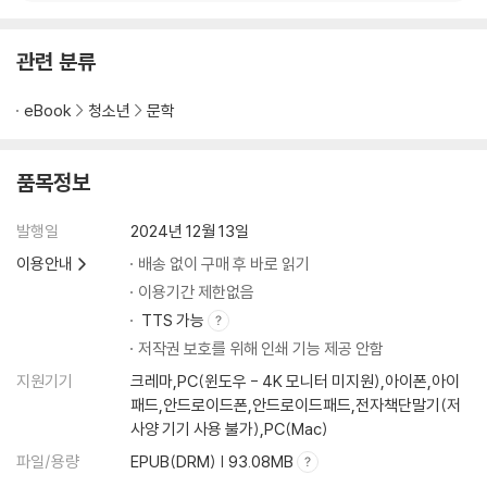
관련 분류
eBook
청소년
문학
품목정보
발행일
2024년 12월 13일
이용안내
배송 없이 구매 후 바로 읽기
이용기간 제한없음
TTS 가능
저작권 보호를 위해 인쇄 기능 제공 안함
지원기기
크레마,PC(윈도우 - 4K 모니터 미지원),아이폰,아이
패드,안드로이드폰,안드로이드패드,전자책단말기(저
사양 기기 사용 불가),PC(Mac)
파일/용량
EPUB(DRM) | 93.08MB