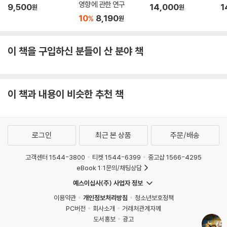
영향에 관한 연구
9,500
14,000
1
원
원
10
8,190
%
원
이 책을 구입하신 분들이 산 분야 책
이 책과 내용이 비슷한 추천 책
로그인
최근 본 상품
주문/배송
고객센터 1544-3800
티켓 1544-6399
중고샵 1566-4295
eBook 1:1문의/채팅상담
예스이십사(주) 사업자 정보
이용약관
개인정보처리방침
청소년보호정책
PC버전
회사소개
거래처관계자께
도서홍보
광고