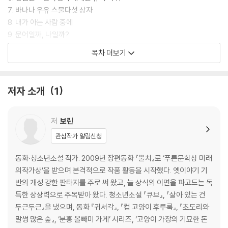
7. 바나나 우유 스물다섯 상자
8. 내가 아는 사람 중에
9. 문어일까, 나일까?
10. 잘 있어
목차 더보기
지은이의 말
저자 소개
1
저
보린
관심작가 알림신청
동화·청소년소설 작가. 2009년 장편동화 『뿔치』로 ‘푸른문학상 미래
의작가상’을 받으며 본격적으로 작품 활동을 시작했다. 옛이야기 기
반의 개성 강한 판타지를 주로 써 왔고, 늘 상식의 이면을 파고드는 독
특한 상상력으로 주목받아 왔다. 청소년소설 『큐브』, 『살아 있는 건
두근두근』을 냈으며, 동화 『귀서각』, 『컵 고양이 후루룩』, 『초도리와
말썽 많은 숲』, ‘분홍 올빼미 가게’ 시리즈, ‘고양이 가장의 기묘한 돈