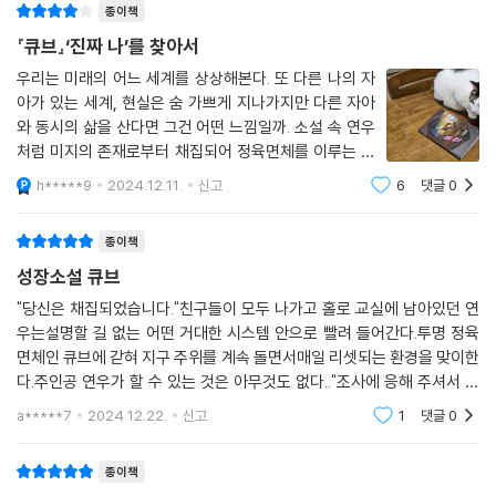
종이책
SF에는 현실의 이면을 극명하게 드러내는 리얼리즘적 속성이 있다
『큐브』‘진짜 나’를 찾아서
우리는 미래의 어느 세계를 상상해본다. 또 다른 나의 자
아가 있는 세계, 현실은 숨 가쁘게 지나가지만 다른 자아
와 동시의 삶을 산다면 그건 어떤 느낌일까. 소설 속 연우
처럼 미지의 존재로부터 채집되어 정육면체를 이루는 큐
브에 갇혀있다면 진짜 나와 복제된 자아의 나는 같은 존재
h*****9
2024.12.11.
신고
6
댓글
0
라고 할 수 있을까. 다시 현실로 돌아갈 수 있을까. 지지부
진한 고3의 생활에서 또 다른 자아는 새
종이책
성장소설 큐브
"당신은 채집되었습니다."친구들이 모두 나가고 홀로 교실에 남아있던 연
우는설명할 길 없는 어떤 거대한 시스템 안으로 빨려 들어간다.투명 정육
면체인 큐브에 갇혀 지구 주위를 계속 돌면서매일 리셋되는 환경을 맞이한
다.주인공 연우가 할 수 있는 것은 아무것도 없다.."조사에 응해 주셔서 고
맙습니다.서식지로 돌아갑니다."규브 속에서 채념한 채 지내던 연우는부
a*****7
2024.12.22.
신고
1
댓글
0
적합 판정을 받고
종이책