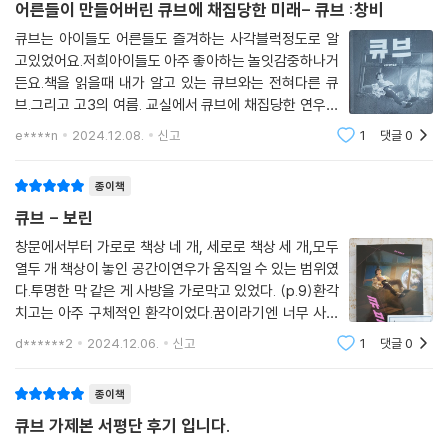
어른들이 만들어버린 큐브에 채집당한 미래- 큐브 :창비
큐브는 아이들도 어른들도 즐겨하는 사각블럭정도로 알
고있었어요.저희아이들도 아주 좋아하는 놀잇감중하나거
든요.책을 읽을때 내가 알고 있는 큐브와는 전혀다른 큐
브.그리고 고3의 여름. 교실에서 큐브에 채집당한 연우의
모습에서 왜? 하필 고3의 여름일까?그리고 왜 하필 큐브
e****n
2024.12.08.
신고
1
댓글
0
에 채집당한 것일까?여러가지 궁금증이 생기는 이야기
였어요.처음에는 진행방식이 좀 익숙하지 않은 느낌
종이책
큐브 - 보린
창문에서부터 가로로 책상 네 개, 세로로 책상 세 개,모두
열두 개 책상이 놓인 공간이연우가 움직일 수 있는 범위였
다.투명한 막 같은 게 사방을 가로막고 있었다. (p.9)환각
치고는 아주 구체적인 환각이었다.꿈이라기엔 너무 사실
적이고.혼자 중얼거리는데 매미 소리가 들렸다.맴맴맴매
d******2
2024.12.06.
신고
1
댓글
0
해해해앰, 맴맴맴매해해해해애앰.그리고 홀로그램 공 한
가운데에서 글자가 떠올랐다.당신은 채집되
종이책
큐브 가제본 서평단 후기 입니다.