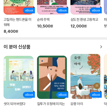
고릴라는 핸드폰을 미
순례 주택
삼도천 환생 고등학교
파
워해
10,500
12,000
1
원
원
8,400
원
이 분야 신상품
셋이 되어 버렸다
질투가 우정에 미치는
유령 아이
덕