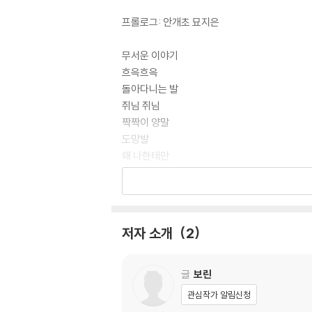
프롤로그: 안개초 묘지은
무서운 이야기
흐윽흐윽
돌아다니는 발
쥐님 쥐님
짝짝이 양말
도망발
왜 나한테만
집으로 간 도망발
발 잃어버린 사람?
우○○
사라진 실내화
저자 소개
2
굼뜬 아이
끝없는 터널
데구루루
글
보린
넌 누구야
관심작가 알림신청
주인 없는 몸