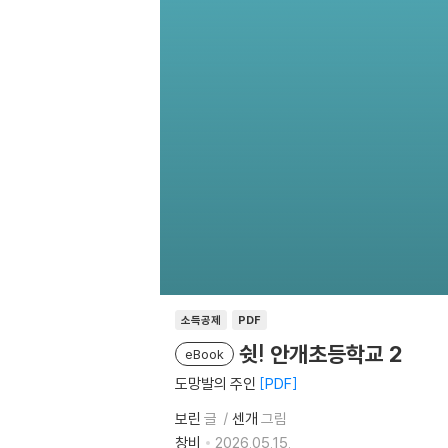
소득공제
PDF
쉿! 안개초등학교 2
eBook
도망발의 주인
PDF
보린
글
센개
그림
창비
2026.05.15.