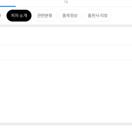
16
차
저자 소개
관련분류
품목정보
출판사 리뷰