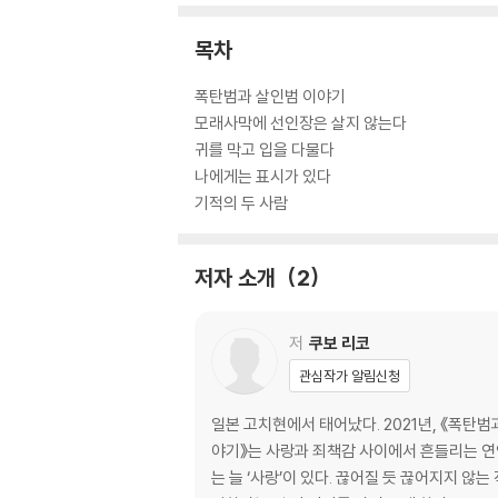
목차
폭탄범과 살인범 이야기
모래사막에 선인장은 살지 않는다
귀를 막고 입을 다물다
나에게는 표시가 있다
기적의 두 사람
저자 소개
2
저
쿠보 리코
관심작가 알림신청
일본 고치현에서 태어났다. 2021년, 《폭탄
야기》는 사랑과 죄책감 사이에서 흔들리는 연
는 늘 ‘사랑’이 있다. 끊어질 듯 끊어지지 