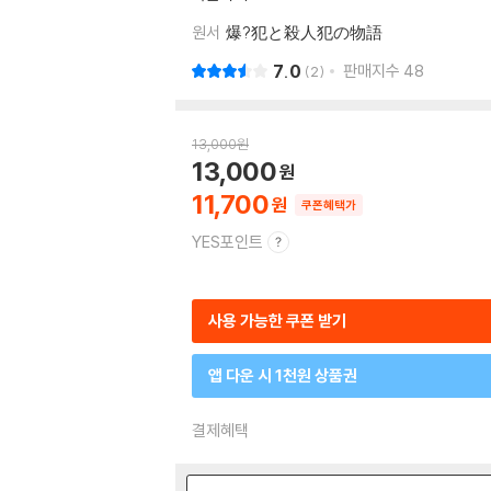
원서
爆?犯と殺人犯の物語
7.0
판매지수
48
2
13,000
원
13,000
11,700
쿠폰혜택가
YES포인트
사용 가능한 쿠폰 받기
앱 다운 시 1천원 상품권
결제혜택