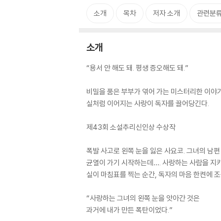
소개
목차
저자 소개
관련분
소개
“용서 안 해도 돼. 평생 증오해도 돼.”
비밀을 품은 부부가 엮어 가는 미스터리한 이야
실처럼 이어지는 사랑이 독자를 끌어당긴다.
제43회 소설추리신인상 수상작
폭발 사고로 왼쪽 눈을 잃은 사요코. 그녀의 남
균열이 가기 시작하는데…. 사랑하는 사람을 지키
실이 마침표를 찍는 순간, 독자의 마음 한켠에 조
“사랑하는 그녀의 왼쪽 눈을 앗아간 것은
과거에 내가 만든 폭탄이었다.”