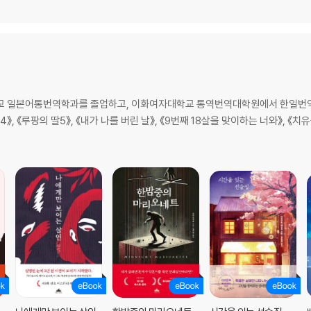
학교 일본어통번역학과를 졸업하고, 이화여자대학교 통역번역대학원에서 한일번역
딸4》, 《루팡의 딸5》, 《내가 나를 버린 날》, 《9번째 18살을 맞이하는 너와》, 《치