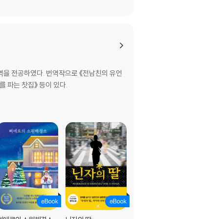
을 전공하였다. 번역작으로 《전남친의 유언
유를 파는 찻집》 등이 있다.