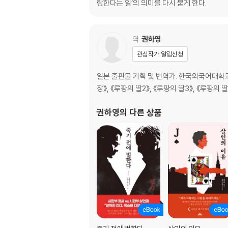
랑한다는 일’의 의미를 다시 묻게 한다.
역
권하영
관심작가 알림신청
일본 출판물 기획 및 번역가. 한국외국어대
장》, 《루팡의 딸2》, 《루팡의 딸3》, 《루팡의 
권하영
의 다른 상품