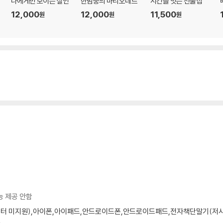
나에게만 보이는 살인
한밤중의 마리오네트
시간을 잇는 선술집
12,000
12,000
11,500
원
원
원
능 제공 안함
모니터 미지원),아이폰,아이패드,안드로이드폰,안드로이드패드,전자책단말기(저사양 