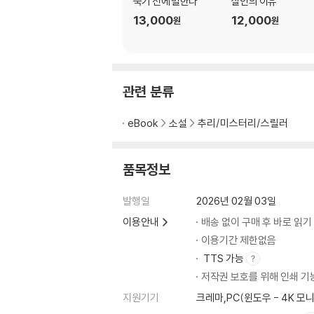
죽기 전에 벌한다
살인의 이유
13,000
12,000
원
원
관련 분류
eBook
소설
추리/미스터리/스릴러
품목정보
발행일
2026년 02월 03일
이용안내
배송 없이 구매 후 바로 읽기
이용기간 제한없음
TTS 가능
저작권 보호를 위해 인쇄 기
지원기기
크레마,PC(윈도우 - 4K 