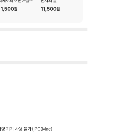
삐에로의 소원해결소
닌자의 딸
치유를 파는 찻집
11,500
11,500
11,500
원
원
원
기기 사용 불가),PC(Mac)