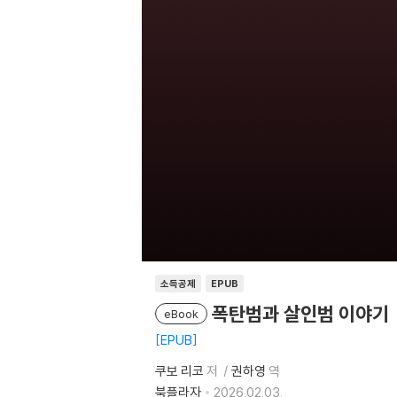
소득공제
EPUB
폭탄범과 살인범 이야기
eBook
EPUB
쿠보 리코
저
권하영
역
북플라자
2026.02.03.