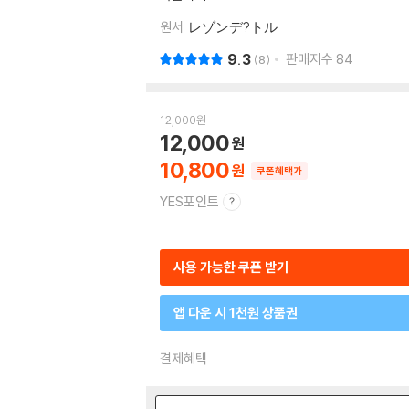
원서
レゾンデ?トル
9.3
판매지수
84
8
12,000
원
12,000
10,800
쿠폰혜택가
YES포인트
사용 가능한 쿠폰 받기
앱 다운 시 1천원 상품권
결제혜택