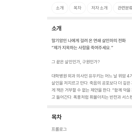
소개
목차
저자 소개
관련분
소개
말기암인 나에게 걸려 온 연쇄 살인마의 전화
“제가 지목하는 사람을 죽여주세요.”
그 끝은 살인인가, 구원인가?
대학병원 외과 의사인 유우키는 어느 날 위암 4기
살인을 저지르고 만다. 죽음의 공포보다 더 깊은 
게 잭은 거부할 수 없는 제안을 한다. “함께 악
고 들어간다. 폭풍처럼 휘몰아치는 반전과 서스펜스
목차
프롤로그