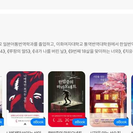
학교 일본어통번역학과를 졸업하고, 이화여자대학교 통역번역대학원에서 한일번역
딸4》, 《루팡의 딸5》, 《내가 나를 버린 날》, 《9번째 18살을 맞이하는 너와》, 《치