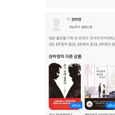
역
권하영
관심작가 알림신청
일본 출판물 기획 및 번역가. 한국외국어대
장》, 《루팡의 딸2》, 《루팡의 딸3》, 《루팡의 
권하영
의 다른 상품