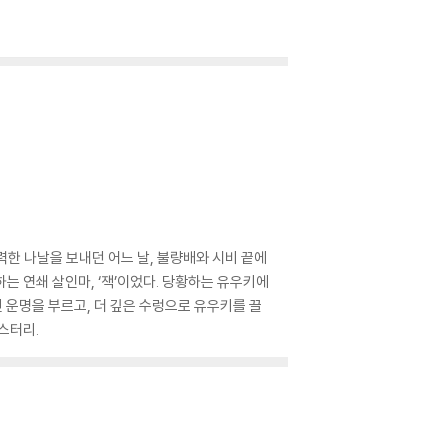
기력한 나날을 보내던 어느 날, 불량배와 시비 끝에
는 연쇄 살인마, ‘잭’이었다. 당황하는 유우키에
킨 운명을 부르고, 더 깊은 수렁으로 유우키를 끌
스터리.