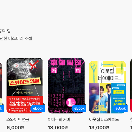
동의 힘
도전한 미스터리 소설
스와이프 엄금
이메르의 거미
이웃집 너스에이드
6,000
13,000
13,000
원
원
원