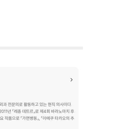
터 외과 전문의로 활동하고 있는 현직 의사이다.
011년 『레종 데트르』로 제4회 바라노마치 후
요 작품으로 『가면병동』, 『아메쿠 타카오의 추