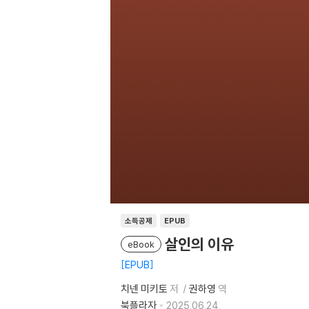
소득공제
EPUB
살인의 이유
eBook
EPUB
치넨 미키토
저
권하영
역
북플라자
2025.06.24.