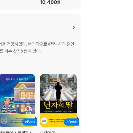
10,400
10,400
원
원
을 전공하였다. 번역작으로 《전남친의 유언
유를 파는 찻집》 등이 있다.