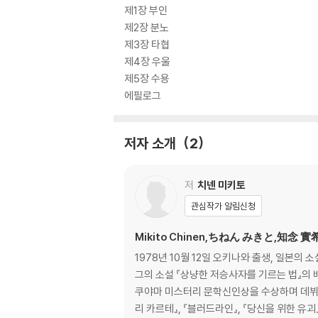
제1장 부인
제2장 분노
제3장 타협
제4장 우울
제5장 수용
에필로그
저자 소개
2
저
치넨 미키토
관심작가 알림신청
Mikito Chinen,ちねん みきと,知念 
1978년 10월 12일 오키나와 출생, 일본의
그의 소설 『상냥한 저승사자를 기르는 법』의 
쿠야마 미스터리 문학신인상을 수상하며 데뷔하였
리 카르테』, 『블러드라인』, 『당신을 위한 유괴』