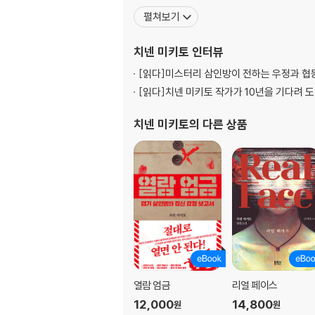
펼쳐보기
치넨 미키토
인터뷰
[읽다]
미스터리 삼인방이 전하는 우정과 협
[읽다]
치넨 미키토 작가가 10년을 기다려 
치넨 미키토
의 다른 상품
열람 엄금
리얼 페이스
12,000
14,800
원
원