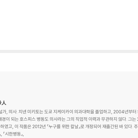
實希人
 소설가, 의사. 치넨 미키토는 도쿄 지케이카이 의과대학을 졸업하고, 2004년부
배경이 되는 호스피스 병동도 의사라는 그의 직업적 이력과 무관하지 않다. 그는 2
고, 이 작품은 2012년 『누구를 위한 칼날』로 개정되어 재출간된 바 있다. 주
, 『시한병동』,