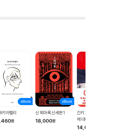
 마키아벨리
신 퇴마록 신세편 1
긴키 지방의 어느 장소
테오
에 대하여
,460
18,000
17,00
원
원
14,000
원