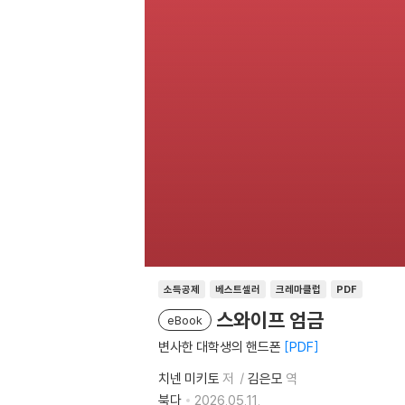
소득공제
베스트셀러
크레마클럽
PDF
스와이프 엄금
eBook
변사한 대학생의 핸드폰
PDF
치넨 미키토
저
김은모
역
북다
2026.05.11.