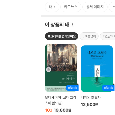
태그
카드뉴스
상세 이미지
이 상품의 태그
#크레마클럽에있어요
#여름맞이
#간담이
오디세이아 (고대 그리
니체의 초월자
스어 완역본)
12,500
원
10
19,800
%
원