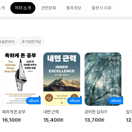
소개
저자 소개
관련분류
품목정보
출판사 리뷰
서늘한호러
#기묘한괴담
독하게 돈 공부
내면 근력
공허한 십자가
일
16,100
15,400
13,700
12
원
원
원