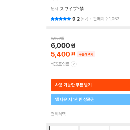
원서
スワイプ?禁
9.2
판매지수
1,062
52
6,000
원
6,000
5,400
쿠폰혜택가
YES포인트
사용 가능한 쿠폰 받기
앱 다운 시 1천원 상품권
결제혜택