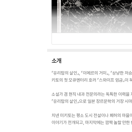
소개
『유리탑의 살인』, 『이메르의 거미』, 『상냥한 
키토의 첫 모큐멘터리 호러 『스와이프 엄금』이 
소설가 겸 현직 내과 전문의라는 독특한 이력을 
『유리탑의 살인』으로 일본 장르문학의 거장 시마
치넨 미키토는 평소 도시 전설이나 폐허의 마을이
이야기가 전개되고, 마지막에는 깜짝 놀랄 만한