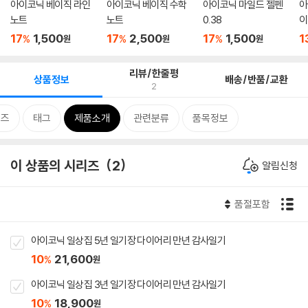
아이코닉 베이직 라인
아이코닉 베이직 수학
아이코닉 마일드 젤펜
아
노트
노트
0.38
이
17
1,500
17
2,500
17
1,500
1
%
%
%
원
원
원
리뷰/한줄평
상품정보
배송/반품/교환
2
리즈
태그
제품소개
관련분류
품목정보
이 상품의 시리즈
2
알림신청
품절포함
아이코닉 일상집 5년 일기장 다이어리 만년 감사일기
10
21,600
%
원
아이코닉 일상집 3년 일기장 다이어리 만년 감사일기
10
18,900
%
원