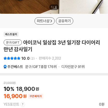
1
/
6
파트너샵
공유하기
베스트셀러
아이코닉 일상집 3년 일기장 다이어리
문구/GIFT
만년 감사일기
10.0
판매지수
2,202
2
주간베스트
문구/GIFT종합
176위
디자인문구
91위
21,000
원
10
18,900
16,900
쿠폰혜택가
YES포인트
0원