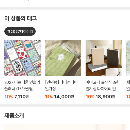
이 상품의 태그
#2027다이어리
2027 아르디움 먼슬리
[만년형] 니어앤디어
아이코닉 일상집 3년
체
플래너 (17개월형)
일기장
일기장 다이어리 만년
일
감사일기
T
10
7,110
11
14,000
10
18,900
1
%
%
%
원
원
원
제품소개