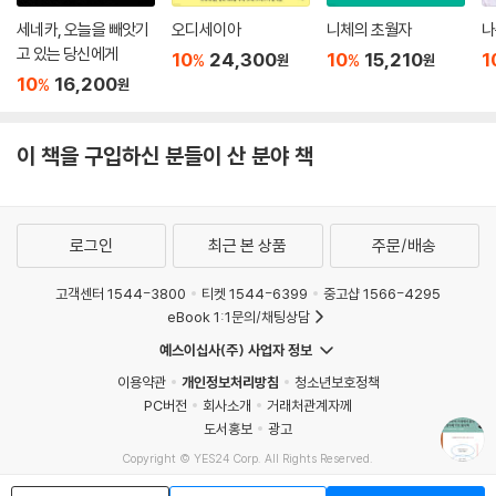
우리의 인생이 너무 짧고 소중하다.
가면 속에서 보낸 하루는 결국 잃어버린 하루에 지나지 않는다.
세네카, 오늘을 빼앗기
오디세이아
니체의 초월자
나
고 있는 당신에게
삶은 이미 충분히 고통스러운데
10
24,300
10
15,210
1
%
%
원
원
왜 자신마저도 속이며 살아가려 하는가?
10
16,200
%
원
당신이 지금 가장 원하는 것은 무엇인가?
--- p.204
이 책을 구입하신 분들이 산 분야 책
로그인
최근 본 상품
주문/배송
고객센터 1544-3800
티켓 1544-6399
중고샵 1566-4295
eBook 1:1문의/채팅상담
예스이십사(주) 사업자 정보
이용약관
개인정보처리방침
청소년보호정책
PC버전
회사소개
거래처관계자께
도서홍보
광고
Copyright © YES24 Corp. All Rights Reserved.
MATOM11