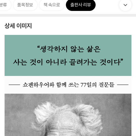
분류
품목정보
책 속으로
출판사 리뷰
상세 이미지