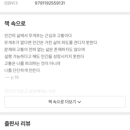
ISBN13
9791192559131
책 속으로
인간의 삶에서 무게추는 근심과 고통이다.
무게추가 없다면 인간은 거친 삶의 파도를 견디지 못한다.
문제와 고통이 전혀 없는 삶은 존재하지도 않으며
설령 가능하다고 해도 인간을 성장시키지 못한다.
고통은 나를 파괴하는 것이 아니라
나를 단단하게 만든다.
--- p.16
인간이 차갑고 냉담해지는 것은
잔인해서가 아니다.
책 속으로 더보기
각자가 이미 감당할 수 있는 한계까지
불행을 짊어지고 있기 때문이다.
자신의 삶이 벅찰수록 타인의 고통에 공감할 여유는
출판사 리뷰
점점 사라진다.