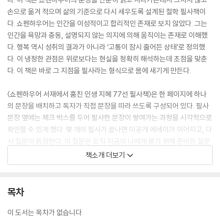
손으로 옮겨 적으며 삶의 기준으로 다시 세우도록 설계된 철학 필사책이
다. 쇼펜하우어는 인간을 이성적이고 합리적인 존재로 보지 않았다. 그는
인간을 욕망과 충동, 설명되지 않는 의지에 의해 움직이는 존재로 이해했
다. 행복 역시 성취의 결과가 아니라 ‘고통이 잠시 줄어든 상태’로 정의했
다. 이 냉정한 관점은 위로보다는 현실을 정확히 해석하는데 초점을 맞춘
다. 이 책은 바로 그 지점을 필사라는 형식으로 몸에 새기게 만든다.
〈쇼펜하우어 서재에서 훔친 인생 지혜 77선 필사책〉은 한 페이지에 하나
의 문장을 배치하고 독자가 직접 문장을 따라 쓰도록 구성되어 있다. 필사
문장 옆에는 체크 박스를 두어 필사한 문장이 쌓여가는 과정을 시각적으로
확인할 수 있게 했다. 몇 개의 필사가 끝나면 미공개 에세이가 이어지고, 다
시 질문이 등장한다. 이 질문은 오직 지금의 나에게 묻기 위해 준비된 질문
들이다. 책에는 욕망, 기대, 인간관계, 고독, 인정, 행복, 고통 등 현대인이
책소개 더보기
반복해서 흔들리는 주제들이 고르게 담겨 있다. 쇼펜하우어의 문장은 위로
를 건네기보다는 불필요한 기대를 줄이고 감정 소모를 최소화하는 기준을
제시한다. 이제는 쇼펜하우어의 철학을 읽는 것에서 그치지 않고 직접 쓸
목차
때다.
이 도서는 목차가 없습니다.