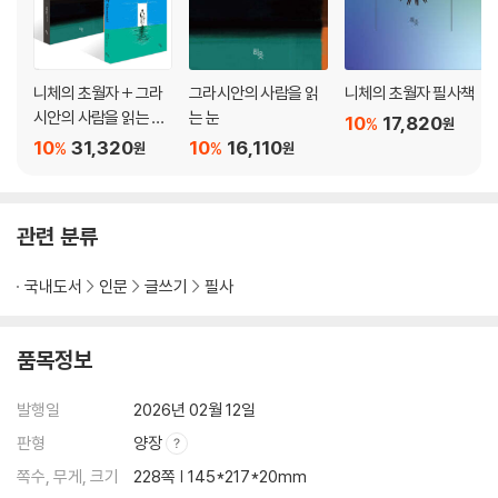
니체의 초월자 + 그라
그라시안의 사람을 읽
니체의 초월자 필사책
시안의 사람을 읽는 눈
는 눈
10
17,820
%
원
세트
10
31,320
10
16,110
%
%
원
원
관련 분류
국내도서
인문
글쓰기
필사
품목정보
발행일
2026년 02월 12일
판형
양장
쪽수, 무게, 크기
228쪽 | 145*217*20mm