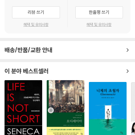
리뷰 쓰기
한줄평 쓰기
사람을 바꾸려는 시도는 대부분
실망으로 끝난다.
혜택 및 유의사항
혜택 및 유의사항
인간의 성격은 결심이나 각오로 바뀌지 않는다.
사람은 변하지 않는다.
변할 거라는 기대가 더 큰 실망을 만든다.
--- p.158
배송/반품/교환 안내
인간관계가 지속되는 이유는 여러 가지가 있지만
이 분야 베스트셀러
그중 가장 중요한 요소는
서로의 자존심을 보호할 때다.
자존심이란 타인이 함부로 침범해서는 안 되는
자기 존재의 영역이다.
오래가는 인간관계를 원한다면 무엇보다
상대의 자존심을 존중해야 한다.
--- p.198
세상에 속고 자신에게 거짓말하는 삶을 살기엔