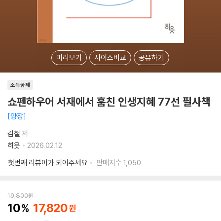
미리보기
사이즈비교
공유하기
소득공제
쇼펜하우어 서재에서 훔친 인생지혜 77선 필사책
양장
김철
저
히읏
2026.02.12.
첫번째 리뷰어가 되어주세요
판매지수
1,050
19,800
원
10
17,820