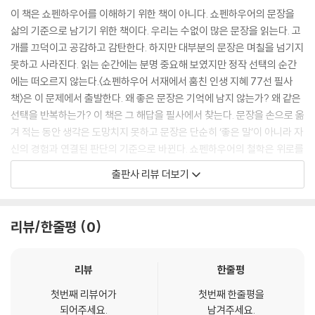
내 삶에 여유가 없으면 동정도 친절도 남지 않는다.
이 책은 쇼펜하우어를 이해하기 위한 책이 아니다. 쇼펜하우어의 문장을
--- p.44
삶의 기준으로 남기기 위한 책이다. 우리는 수없이 많은 문장을 읽는다. 고
개를 끄덕이고 공감하고 감탄한다. 하지만 대부분의 문장은 며칠을 넘기지
말은 얼마든지 꾸밀 수 있다.
못하고 사라진다. 읽는 순간에는 분명 중요해 보였지만 정작 선택의 순간
그러나 몸짓은 쉽게 숨겨지지 않는다.
에는 떠오르지 않는다.〈쇼펜하우어 서재에서 훔친 인생 지혜 77선 필사
사람의 태도, 움직임, 습관적인 행동에는
책〉은 이 문제에서 출발한다. 왜 좋은 문장은 기억에 남지 않는가? 왜 같은
그 사람의 본성이 묻어난다.
선택을 반복하는가? 이 책은 그 해답을 필사에서 찾는다. 문장을 손으로 옮
진짜 성격을 알고 싶다면
겨 적는 동안 생각은 도망치지 못하고 문장은 단순히 ‘좋은 말’이 아니라 자
그의 말을 듣기보다 행동을 보아야 한다.
신의 경험과 연결된 판단의 기준으로 바뀐다. 쇼펜하우어의 철학은 위로를
--- p.90
목적으로 하지 않는다. 인간을 낙관적으로 보지도 않는다. 그는 인간을 욕
출판사 리뷰 더보기
망과 충동에 쉽게 흔들리는 존재로 보았고 행복을 성취의 결과가 아니라
같은 환경에서도 어떤 이는 행복하고
고통이 잠시 줄어든 상태로 정의했다. 이 냉정한 시선은 불편하지만 그래
어떤 이는 불행하다.
서 오히려 현실을 정확하게 설명한다. 철학을 읽고 끝내는 시대는 지났다.
리뷰/한줄평
0
이 차이는 상황이 아니라 내면에서 만들어진다.
이제는 남겨야 한다. 이 책은 쇼펜하우어의 문장을 삶을 버텨내는 기준으
외부의 조건은 계기일 뿐
로 만들어 주는 확실한 방식의 철학이다. 필사를 끝내고 나면 사람에게 과
결정권자는 언제나 나 자신이다.
도하게 기대하지 않게 되고 행복을 과장하지 않으며 관계와 고통을 개인의
리뷰
한줄평
세상이 나를 행복하게 만드는 것이 아니라
실패로 착각하지 않게 되길 진심으로 소망한다.
내가 나를 행복하게 만든다.
첫번째 리뷰어가
첫번째 한줄평을
되어주세요.
남겨주세요.
--- p.102