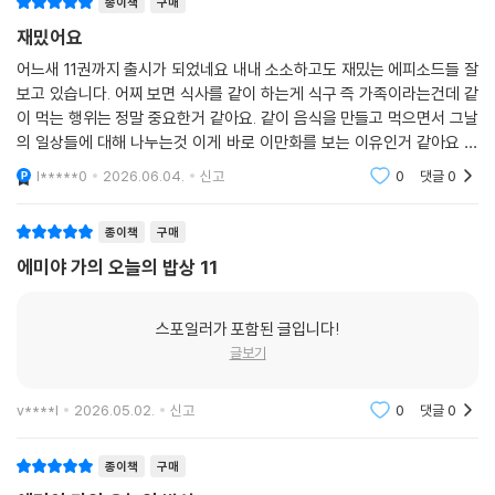
종이책
구매
재밌어요
어느새 11권까지 출시가 되었네요 내내 소소하고도 재밌는 에피소드들 잘
보고 있습니다. 어찌 보면 식사를 같이 하는게 식구 즉 가족이라는건데 같
이 먹는 행위는 정말 중요한거 같아요. 같이 음식을 만들고 먹으면서 그날
의 일상들에 대해 나누는것 이게 바로 이만화를 보는 이유인거 같아요 재
밌어요
l*****0
2026.06.04.
신고
0
댓글
0
종이책
구매
에미야 가의 오늘의 밥상 11
스포일러가 포함된 글입니다!
글보기
v****l
2026.05.02.
신고
0
댓글
0
종이책
구매