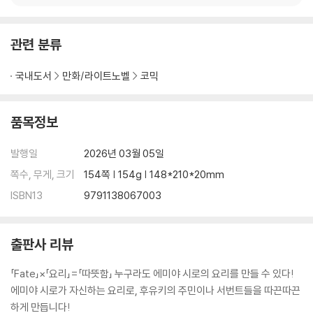
관련 분류
국내도서
만화/라이트노벨
코믹
품목정보
발행일
2026년 03월 05일
쪽수, 무게, 크기
154쪽 | 154g | 148*210*20mm
ISBN13
9791138067003
출판사 리뷰
「Fate」×「요리」=「따뜻함」 누구라도 에미야 시로의 요리를 만들 수 있다!
에미야 시로가 자신하는 요리로, 후유키의 주민이나 서번트들을 따끈따끈
하게 만듭니다!