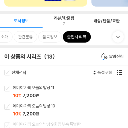
리뷰/한줄평
도서정보
배송/반품/교환
7
 소개
관련분류
품목정보
출판사 리뷰
이 상품의 시리즈
13
알림신청
전체선택
품절포함
에미야 가의 오늘의 밥상 11
10
7,200
%
원
에미야 가의 오늘의 밥상 10
10
7,200
%
원
에미야 가의 오늘의 밥상 9 화집 부속 특별판