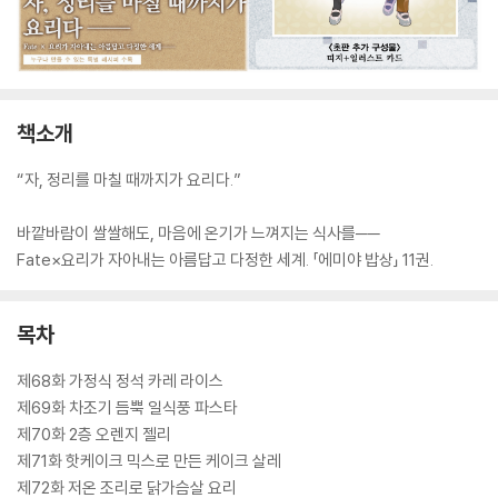
책소개
“자, 정리를 마칠 때까지가 요리다.”
바깥바람이 쌀쌀해도, 마음에 온기가 느껴지는 식사를──
Fate×요리가 자아내는 아름답고 다정한 세계. 「에미야 밥상」 11권.
목차
제68화 가정식 정석 카레 라이스
제69화 차조기 듬뿍 일식풍 파스타
제70화 2층 오렌지 젤리
제71화 핫케이크 믹스로 만든 케이크 살레
제72화 저온 조리로 닭가슴살 요리