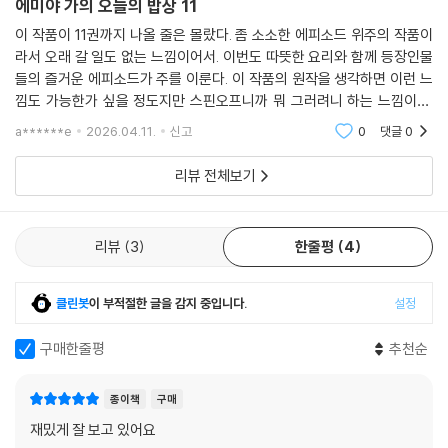
에미야 가의 오늘의 밥상 11
이 작품이 11권까지 나올 줄은 몰랐다. 좀 소소한 에피소드 위주의 작품이
라서 오래 갈 일도 없는 느낌이어서. 이번도 따뜻한 요리와 함께 등장인물
들의 즐거운 에피소드가 주를 이룬다. 이 작품의 원작을 생각하면 이런 느
낌도 가능한가 싶을 정도지만 스핀오프니까 뭐 그러려니 하는 느낌이다.
이러한 작품을 좋아하는 분에게는 작화도 안정적이고 재밌으니 추천한다.
a******e
2026.04.11.
신고
0
댓글
0
리뷰 전체보기
리뷰
3
한줄평
4
클린봇
이 부적절한 글을 감지 중입니다.
설정
구매한줄평
추천순
종이책
구매
재밌게 잘 보고 있어요