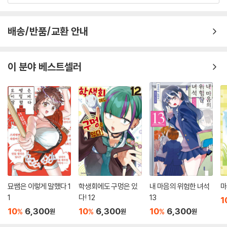
배송/반품/교환 안내
이 분야 베스트셀러
묘쌤은 이렇게 말했다 1
학생회에도 구멍은 있
내 마음의 위험한 녀석
마
1
다! 12
13
1
10
6,300
10
6,300
10
6,300
%
%
%
원
원
원