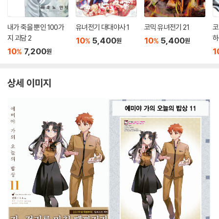
내가 죽을 뿐인 100가
유녀전기 대대야사 1
코믹 유녀전기 21
코
지 괴담 2
하
10
5,400
10
5,400
%
%
원
원
장
10
7,200
1
%
원
상세 이미지