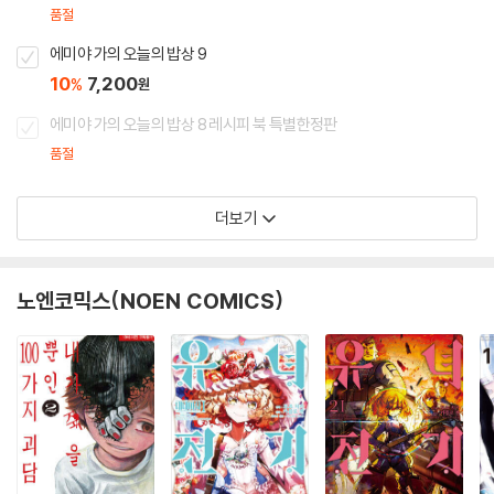
품절
에미야 가의 오늘의 밥상 9
10
7,200
%
원
에미야 가의 오늘의 밥상 8 레시피 북 특별한정판
품절
더보기
노엔코믹스(NOEN COMICS)