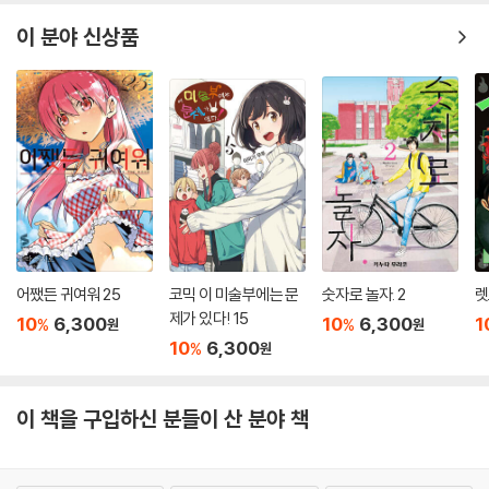
이 분야 신상품
어쨌든 귀여워 25
코믹 이 미술부에는 문
숫자로 놀자. 2
렛
제가 있다! 15
10
6,300
10
6,300
1
%
%
원
원
10
6,300
%
원
이 책을 구입하신 분들이 산 분야 책