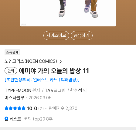
사이즈비교
공유하기
소득공제
노엔코믹스(NOEN COMICS)
에미야 가의 오늘의 밥상 11
만화
초판한정부록 : 일러스트 카드 (책과랩핑)
TYPE-MOON
원저
TAa
글그림
한호성
역
미스터블루
2026.03.05.
10.0
판매지수
2,370
7
베스트
코믹 top20 8주