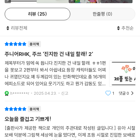
이들은 맛용이를 처음에는 무서워하기도 하고 신기해도 하지만 그 뿐이다.
그저 함께 놀 수 있는 새로운 친구가 생겼다는 것만으로 맛용이의 존재는
리뷰
25
한줄평
0
아이들에게 기쁨으로 다가온다.
리뷰전체
추천순
또한 네 주인공 아이들의 가족 구성 역시 보편적이지 않다. 빵지는 이모 둘
과 함께 살고, 토순이는 할머니 손에서 자란다. 하지만 이러한 설정은 그저
종이책
드러날 뿐, 이에 대해 언급하거나 주목하지 않는다.
주니어RHK, 주쓰 '진지한 건 내일 할래! 2'
이렇듯 주쓰 작가는 귀여우면서도 자연스럽게 의인화된 캐릭터들을 통해
제목부터가 맘에 쏙 듭니다.진지한 건 내일 할래. ㅎㅎ1편
‘다양성’이라는 필수 개념을 어린이 독자들에게 은은하고 자연스럽게 전한
을 못보고 2편부터 봐서 아쉽네요.등장 캐릭터들도 어찌
다. 또한 그 개념을 알고 있고 심지어 주창하면서도 여전히 나와 다른 사람,
나 귀엽던지요.꽤 두께감이 있는 만화책인데요.총 16개의
약자, 소수자 들을 편가르고 포용하지 않는 우리 사회에 작지만 큰 경종을
에피소드로 되어 있어요.웃기기도 하고 뭔가 감동도 있고
울린다.
그래요.머리 아픈 일 있을 때 가볍게 보기좋은 책이랍니
h*******r
2025.04.23.
신고
1
댓글
0
다.아이들이 보기에도 좋고,어른이 보기에도 좋아요.토순
이, 옹심이, 캔디, 빵지가 나오고요.새로운
● 배꼽 잡고 깔깔대다가도 마음 한구석이 따스해지는 ‘주쓰 유니버스’
종이책
오늘을 즐겁고 기쁘게!
주쓰 작가는 귀엽고 키치하면서도 어딘가 하드코어하고 그로테스크한 캐
릭터들로 먼저 사랑을 받았다. 《진지한 건 내일 할래!》는 그런 주쓰 작가의
[출판사가 제공한 책으로 개인의 주관대로 작성된 글입니다.] 유아 시절
보배 덕분에 그림책 세상에 눈을 떴다면, 이제 초등 시절로 진입한 보배로
세계관을 확장하면서도 조금은 더 보편적인 감성을 넣어 표현한 ‘순한 맛’