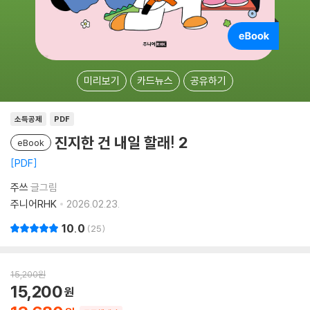
미리보기
카드뉴스
공유하기
소득공제
PDF
진지한 건 내일 할래! 2
eBook
PDF
주쓰
글그림
주니어RHK
2026.02.23.
10.0
25
15,200
원
15,200