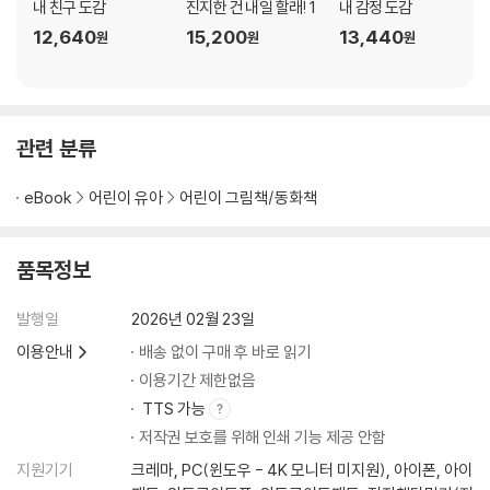
내 친구 도감
진지한 건 내일 할래! 1
내 감정 도감
12,640
15,200
13,440
원
원
원
관련 분류
eBook
어린이 유아
어린이 그림책/동화책
품목정보
발행일
2026년 02월 23일
이용안내
배송 없이 구매 후 바로 읽기
이용기간 제한없음
TTS 가능
저작권 보호를 위해 인쇄 기능 제공 안함
지원기기
크레마, PC(윈도우 - 4K 모니터 미지원), 아이폰, 아이