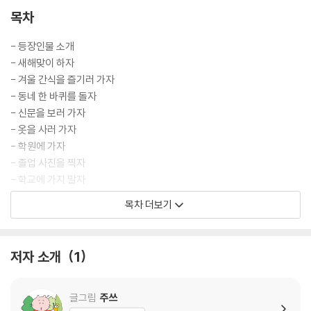
목차
- 등장인물 소개
- 새해맞이 하자
- 겨울 간식을 즐기러 가자
- 동네 한 바퀴를 돌자
- 신문을 보러 가자
- 옷을 사러 가자
- 학원에 가자
- 졸업 사진을 찍자
- 학교에 가지 말자
- 혼자서 가 보자
목차 더보기
- 여름 간식을 즐기러 가자
- 치과에 가자
- 시장에 가자
저자 소개
1
- 시를 쓰자
- 미래에 가 보자
- 고향에 가자 (미연재 에피소드)
글그림
주쓰