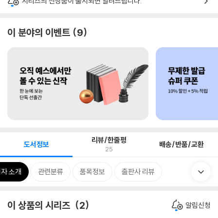
시리즈의 신상품이 출시되면 알려드립니다.
이 분야의 이벤트
9
리뷰/한줄평
도서정보
배송/반품/교환
25
자 소개
관련분류
품목정보
출판사 리뷰
이 상품의 시리즈
2
알림신청