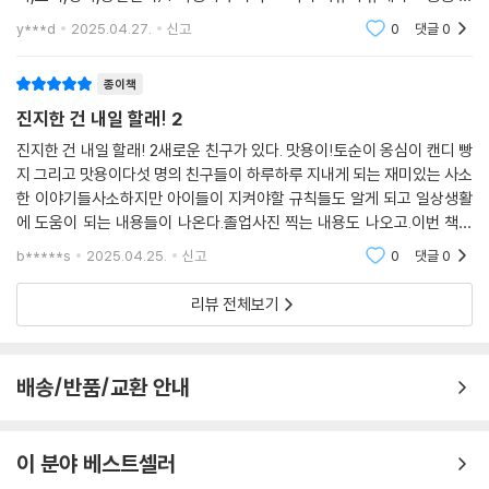
도로 먹는 것에 진심. 고향에서 있는 옛 친구들도, 찹쌀 마을에서 만난 새
는 감성이 다시 한 번 폭발했다!『내일은 갓생』을 통해 처음 주쓰 작가님을
y***d
2025.04.27.
신고
0
댓글
0
알게 되었고, 그
친구들도 소중하게 여길 줄 아는 마음씨 따뜻한 천하장사.
종이책
○ 토순이
진지한 건 내일 할래! 2
산만하지만 누구보다 긍정적인 마음의 소유자. 매운 라면을 좋아하고, 늘
가방에 꽹과리를 가지고 다녀 친구들을 당황스럽게 만든다.
진지한 건 내일 할래! 2새로운 친구가 있다. 맛용이!토순이 옹심이 캔디 빵
지 그리고 맛용이다섯 명의 친구들이 하루하루 지내게 되는 재미있는 사소
한 이야기들사소하지만 아이들이 지켜야할 규칙들도 알게 되고 일상생활
○ 빵지
에 도움이 되는 내용들이 나온다.졸업사진 찍는 내용도 나오고.이번 책에
토순이와 유치원 때부터 친구. 그림, 특히 만화를 잘 그린다. 약간은 소심하
서는 옷을 사러 가는 내용에 필요한것 사야할 물건들을 적어가는 내용이
고 겁이 많은 편이지만, 하고 싶은 말은 솔직하게 다 한다.
b*****s
2025.04.25.
신고
0
댓글
0
나오는데무언가를
리뷰 전체보기
○ 옹심이
똑똑하고 용감하다. 친구들에게는 다정하지만 동생에게는 엄격하다. 가끔
욱할 때가 있다. 휠체어를 타고 다닌다.
배송/반품/교환 안내
○ 캔디
네 친구 중 개그 담당. 미제 사건이나 무서운 이야기를 좋아한다. 아기 때부
이 분야 베스트셀러
터 함께한 애착 물개 인형 ‘토리’를 무척이나 아낀다.