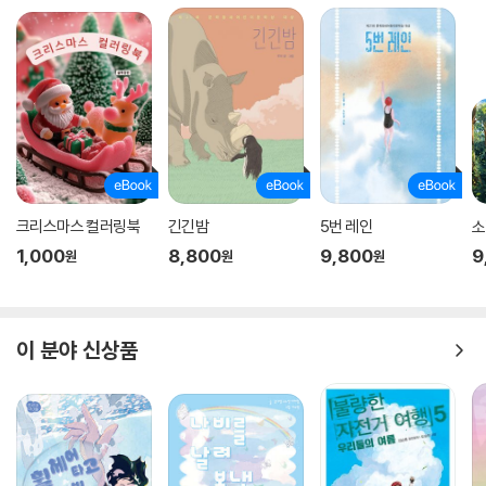
크리스마스 컬러링북
긴긴밤
5번 레인
소
1,000
8,800
9,800
9
원
원
원
이 분야 신상품