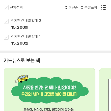
전체선택
최신순
품절포함
진지한 건 내일 할래! 2
15,200
원
진지한 건 내일 할래! 1
15,200
원
카드뉴스로 보는 책