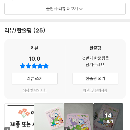
잡한 서사가 있는 장편이 아닌 열두 페이지 분량 안에서 기승전결을 보여
출판사 리뷰 더보기
주는 단편 만화 모음으로, 각 편마다 나름의 재미와 즐거움을 선사하면서
도 서로 유기적으로 연결되어 유쾌하고 다정한 세계를 보여 준다.
리뷰/한줄평
25
● 점점 더 확장하는 다양성의 세계
《진지한 건 내일 할래!》에 등장하는 캐릭터들은 모두가 다른 생김새를 지
리뷰
한줄평
녔다. 토순이는 토끼, 빵지는 식빵, 캔디는 유령, 옹심이는 강아지다. 각 에
10.0
첫번째 한줄평을
피소드의 단역들도 사람(사람도 동그란 얼굴, 세모난 얼굴, 네모난 얼굴 등
남겨주세요.
다양하다), 먼지, 거북이, 닭, 오이 등 다양한 모습을 하고 있다. 하지만 작
품 속 캐릭터들은 서로의 다른 모습을 이상하게 생각하거나 그것에 주목하
리뷰 쓰기
한줄평 쓰기
지 않는다. ‘나’와 ‘네’가 다른 것은 당연하기 때문이다.
혜택 및 유의사항
혜택 및 유의사항
그저 내 친구, 내 이웃의 모습일 뿐이다. 다양성을 존중하지 않는 것은 《진
지한 건 내일 할래!》 세계에서 오히려 당연하지 않는 것이다. 더불어 이번
2권에 새롭게 등장한 맛용이를 보면 다문화 가정 아이들을 자연스럽게 떠
14
올리게 된다. 따뜻한 남쪽 나라의 소수 민족이었던 맛용이네 가족은 ‘용기
더보기
를 내어’ 토순이, 옹심이, 캔디, 빵지가 사는 찹쌀 마을로 이사를 온다. 네 아
8
5