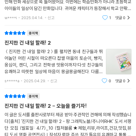
인해 만화 세상으로 쏙 들어왔어요. 이번에는 학습만화가 아니라 초등학교
작품으로, 어린이 독자들은 물론, “귀여운 것이 최고!”를 외치는 성인 독자
아이들의 일상이 담긴 만화입니다. 귀여운 캐릭터가 등장해서 학교 안팎의
들의 마음도 사로잡을 것이다.
일상을 보여주는 그래픽노블이에요. 1권을 보지 못했지만 이야기 시작 전
w****i
2025.04.14.
신고
1
댓글
0
에 등장인물이
또한 주쓰 작가 특유의 유머 코드와 연출이 돋보이는 작품이기도 하다. 황
당하고 어이없는 상황에서 캐릭터들이 ‘꽈당!’ 하고 뒤로 넘어지는 장면이
종이책
나 대사 없이 그림으로만 표현한 에피소드, 어린이 특유의 손 글씨와 그림
진지한 건 내일 할래! 2
체를 살려 만화를 표현한 에피소드 등 예전 어린이 만화를 떠올리게 하는
＜진지한 건 내일 할래! 2＞를 펼치면 동네 친구들과 뛰
장치들도 많이 담고 있다. 더불어 친구를 소중하게 생각하는 네 주인공들
어놀던 어린 시절이 떠오른다.찹쌀 마을의 토순이, 빵지,
의 마음씨는 깔깔대며 웃다가고 책을 꼭 끌어안고 싶어질 만큼 따숩고 다
옹심이, 캔디, 그리고 전학생 맛용이까지!다섯 친구들의
정하다.
유쾌하고 따뜻한 일상에 마음이 몽글몽글해진다. 다름을
특별하게 여기지 않고, 함께하는 것만으로 행복한 아이
s*****a
2025.04.29.
신고
0
댓글
0
이렇듯 《진지한 건 내일 할래!》는 유머와 감동, 번뜩이는 센스가 모두 함축
들!주쓰 작가님의 귀엽고 사랑스러운 그림체가 이야기를
되어 있는 작품으로, 독자들에게 ‘주쓰 유니버스’의 등장을 알릴 작품으로
더욱 빛나게 만든다. ✨아이가 읽어도, 어른이
종이책
더할 나위 없이 충분할 것이다.
진지한 건 내일 할래! 2 - 오늘을 즐기자!
[등장인물]
이 글은 도서를 출판사로부터 제공 받아 주관적인 견해에 의해 작성했습니
다[출처] '진지한 건 내일 할래! 2 - 팡 그래픽노블/주니어RHK' 도서 서평
○ 맛용이
단 모집 (발표일: 4/7)_10 (컬처블룸★체험,리뷰,라이프,건강,맛집,뷰
남쪽 나라에서 온 전학생. 책가방에 늘 허기를 채워 줄 간식이 한가득일 정
티,도서,영화,공연전시) | 작성자 루마 주쓰 작가 특유의 유쾌하고 통통 튀