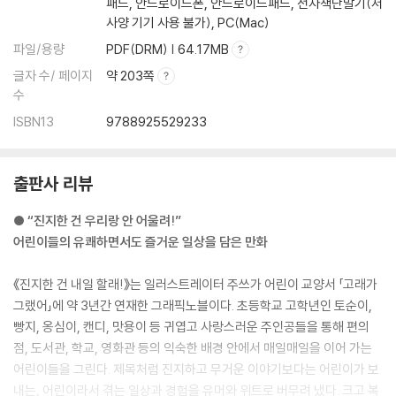
패드, 안드로이드폰, 안드로이드패드, 전자책단말기(저
사양 기기 사용 불가), PC(Mac)
파일/용량
PDF(DRM) | 64.17MB
글자 수/ 페이지
약 203쪽
수
ISBN13
9788925529233
출판사 리뷰
● “진지한 건 우리랑 안 어울려!”
어린이들의 유쾌하면서도 즐거운 일상을 담은 만화
《진지한 건 내일 할래!》는 일러스트레이터 주쓰가 어린이 교양서 「고래가
그랬어」에 약 3년간 연재한 그래픽노블이다. 초등학교 고학년인 토순이,
빵지, 옹심이, 캔디, 맛용이 등 귀엽고 사랑스러운 주인공들을 통해 편의
점, 도서관, 학교, 영화관 등의 익숙한 배경 안에서 매일매일을 이어 가는
어린이들을 그린다. 제목처럼 진지하고 무거운 이야기보다는 어린이가 보
내는, 어린이라서 겪는 일상과 경험을 유머와 위트로 버무려 냈다. 크고 복