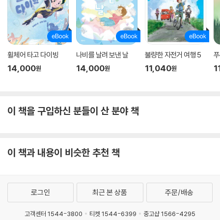
휠체어 타고 다이빙
나비를 날려 보낸 날
불량한 자전거 여행 5
푸
14,000
14,000
11,040
1
원
원
원
이 책을 구입하신 분들이 산 분야 책
이 책과 내용이 비슷한 추천 책
로그인
최근 본 상품
주문/배송
고객센터 1544-3800
티켓 1544-6399
중고샵 1566-4295