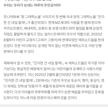
우리는 우리가 보내는 하루의 주인공이야!
주니어RHK ‘팡 그래픽노블’ 시리즈의 첫 번째 국내 창작 그래픽노블 『진지
한 건 내일 할래!』가 출간되었다. 현재 MZ세대의 사랑을 한 몸에 받으며
카카오프렌즈, 베네피트, 유튜브 등 유명 브랜드와의 협업을 통해 상업적
작업도 활발하게 펼치고 있는 일러스트레이터 주쓰의 작품으로, 2022년
8월부터 어린이 교양지 〈고래가 그랬어〉에 연재되었던 에피소드들을 한데
모았다. 또한 어디에서도 공개된 적이 없는 미연재 에피소드도 이번 단행
본에서 만나볼 수 있다.
제목에서 알 수 있듯, 『진지한 건 내일 할래!』 속 에피소드들은 무거운 이야
기보다는 현실적인 배경에서 일어나는 어린이들의 유쾌하고 사랑스러운
일상에 주목한다. 지난 2025년 2월에 출간되었던 1권에 이어 선보이는
『진지한 건 내일 할래!』 2권에서는 기존의 주인공 토순이, 빵지, 옹심이, 캔
디 외에도 전학생 ‘맛용이’가 새롭게 등장하여 새로운 재미와 즐거움을 선
사한다. 다섯 아이들의 하루하루를 따라가다 보면 배꼽을 부여잡고 포복절
도하다가도 어느새 마음 한편이 따스해져 있을 것이다.