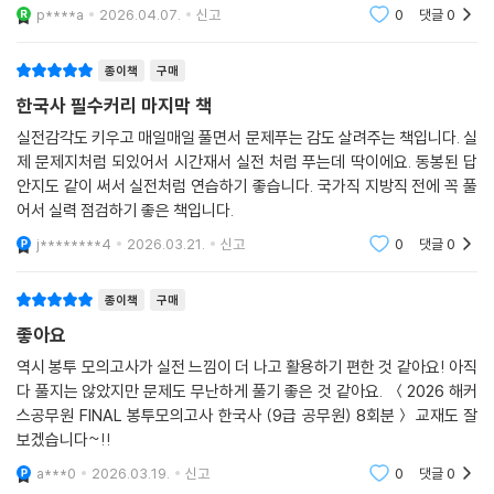
리지만요
4. 시대별 막판 암기 점검(PDF)
p****a
2026.04.07.
신고
0
댓글
0
5. 모바일 자동 채점 및 성적 분석 서비스
6. OMR 답안지(PDF)
종이책
구매
한국사 필수커리 마지막 책
실전감각도 키우고 매일매일 풀면서 문제푸는 감도 살려주는 책입니다. 실
제 문제지처럼 되있어서 시간재서 실전 처럼 푸는데 딱이에요. 동봉된 답
안지도 같이 써서 실전처럼 연습하기 좋습니다. 국가직 지방직 전에 꼭 풀
어서 실력 점검하기 좋은 책입니다.
j********4
2026.03.21.
신고
0
댓글
0
종이책
구매
좋아요
역시 봉투 모의고사가 실전 느낌이 더 나고 활용하기 편한 것 같아요! 아직
다 풀지는 않았지만 문제도 무난하게 풀기 좋은 것 같아요. ＜2026 해커
스공무원 FINAL 봉투모의고사 한국사 (9급 공무원) 8회분＞ 교재도 잘
보겠습니다~!!
a***0
2026.03.19.
신고
0
댓글
0