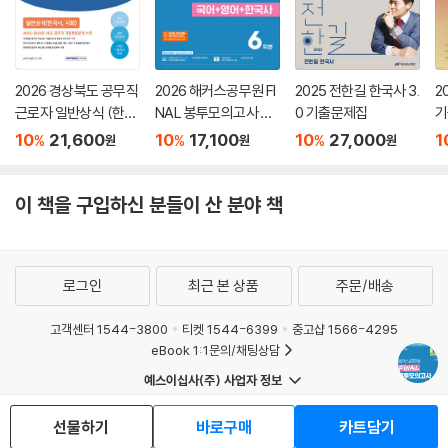
2026 경상북도 공무직
2026 해커스공무원 FI
2025 전한길 한국사 3.
2
근로자 일반상식 (한국
NAL 봉투모의고사 국
0 기출문제집
기
사,사회)
어+영어+한국사 6회
10
21,600
10
17,100
10
27,000
1
%
%
%
원
원
원
분 (9급 공무원)
이 책을 구입하신 분들이 산 분야 책
로그인
최근 본 상품
주문/배송
고객센터 1544-3800
티켓 1544-6399
중고샵 1566-4295
eBook 1:1문의/채팅상담
예스이십사(주) 사업자 정보
이용약관
개인정보처리방침
청소년보호정책
선물하기
바로구매
카트담기
PC버전
회사소개
거래처관계자께