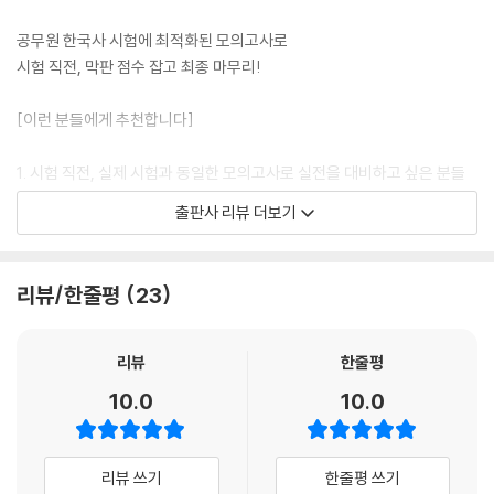
공무원 한국사 시험에 최적화된 모의고사로
시험 직전, 막판 점수 잡고 최종 마무리!
[이런 분들에게 추천합니다]
1. 시험 직전, 실제 시험과 동일한 모의고사로 실전을 대비하고 싶은 분들
출판사 리뷰 더보기
2. 공무원 한국사 시험의 출제경향이 철저하게 반영된 모의고사로 실전 감
각을 극대화하고 싶은 분들
리뷰/한줄평
23
3. 상세한 해설과 모바일 성적 분석 서비스를 통해 본인의 취약점을 파악
및 보완하여 공무원 시험에 최종 합격하고 싶은 분들
리뷰
한줄평
[해커스 교재만의 특장점]
10.0
10.0
1. 2026 최신개정판! 실제 시험을 그대로 반영한 모의고사 8회분으로 완
벽한 실전 대비!
리뷰 쓰기
한줄평 쓰기