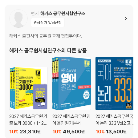
제1회 실전모의고사 정답 및 해설
제2회 실전모의고사 정답 및 해설
편저
해커스 공무원시험연구소
제3회 실전모의고사 정답 및 해설
관심작가 알림신청
제4회 실전모의고사 정답 및 해설
제5회 실전모의고사 정답 및 해설
해커스 출판사의 공무원 교재 편집부이다.
제6회 실전모의고사 정답 및 해설
제7회 실전모의고사 정답 및 해설
해커스 공무원시험연구소
의 다른 상품
제8회 실전모의고사 정답 및 해설
2027 해커스공무원 기
2027 해커스공무원 영
2027 해커스공무원 국
출 보카 3000+ 1~2권
어 올인원 기본서
어 논리 333 Vol.2 고
+영어단어 미니암기장
난도
10
23,310
10
49,500
10
13,500
%
%
%
원
원
원
3종 세트