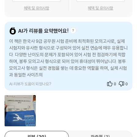
1) 실제 시험지에 익숙해질 수 있게 시험지 크기와 글자 크기, OMR 답안
혜택 및 유의사항
혜택 및 유의사항
지 등을 실제 시험과 동일하게 구현하여 실전을 경험할 수 있습니다.
2) 공무원 한국사 시험의 출제경향과 난이도를 철저히 반영한 모의고사 8
회분을 풀어보며 실전에 완벽히 대비할 수 있습니다.
AI가 리뷰를 요약했어요!
이 책은 한국사 9급 공무원 시험 준비에 최적화된 모의고사로, 실제
2. 상세한 문제풀이와 오답 분석까지 한 번에 다 되는 만능 해설!
시험지와 유사한 형식으로 구성되어 있어 실전 연습에 매우 유용합니
다. 다양한 난이도의 문제가 포함되어 있어 시험 전 점검하기에 적합
1) 모든 문제에 대한 상세한 해설을 제공해 문제를 확실하게 이해하고 실
하며, 봉투 모의고사 형식으로 되어 있어 휴대성이 뛰어납니다. 봉투
력을 향상시킬 수 있습니다.
모의고사 형식은 실전 경험을 쌓는 데 중요한 역할을 하며, 실제 시험
2) 정답이 왜 정답인지 알려주는 ‘정답 설명’, 오답의 개념이 무엇이 짚어주
과 동일한 사이즈의 문제지를 사용하여 긴장 없이 시험 감각
는 '오답 분석'을 통해 틀린 문제의 원인을 파악하고 보완할 수 있습니다.
AI 리뷰가 도움이 되었나요?
0
0
3) '이것도 알면 합격' 코너를 통해 반드시 알아두어야 할 포인트 및 심화
개념이 정리된 표를 확인하고, 놓치는 개념이 없도록 다시 한번 정리 및 복
습할 수 있습니다.
3. 학습 효율성도 올리고, 취약점도 찾을 수 있는 [모바일 자동 채점 + 성
적 분석 서비스]
리뷰
20
한줄평
3