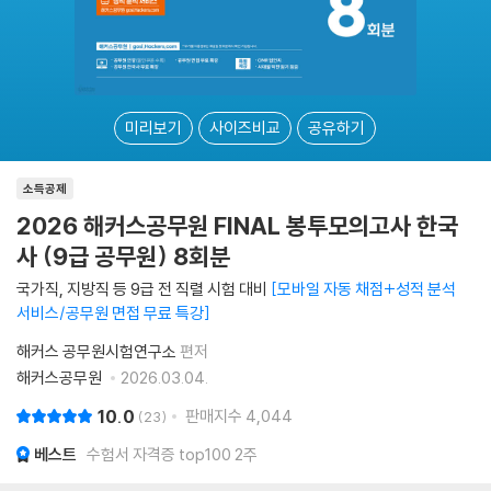
미리보기
사이즈비교
공유하기
소득공제
2026 해커스공무원 FINAL 봉투모의고사 한국
사 (9급 공무원) 8회분
국가직, 지방직 등 9급 전 직렬 시험 대비
모바일 자동 채점+성적 분석
서비스/공무원 면접 무료 특강
해커스 공무원시험연구소
편저
해커스공무원
2026.03.04.
10.0
판매지수
4,044
23
베스트
수험서 자격증 top100 2주