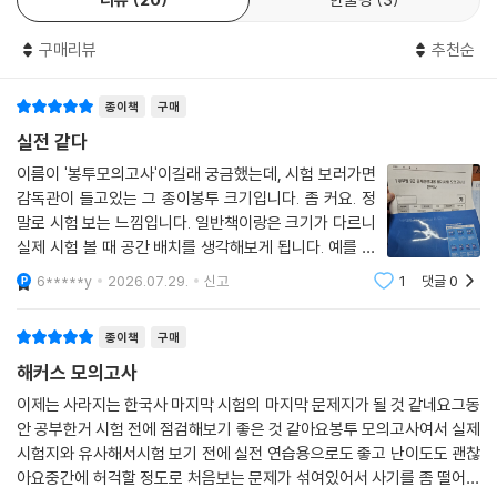
1) 매 회 모의고사에 수록된 QR코드를 인식하여 모바일 OMR에 답안을
입력하면 간편하게 채점하고 성적을 빠르게 확인할 수 있습니다.
구매리뷰
추천순
2) 시대별 출제 비중 분석 및 성적 분석 결과를 확인하고 취약한 부분을 자
가 진단 및 보완할 수 있습니다.
종이책
구매
4. 빈출 키워드 암기를 확실하게 돕는 [시대별 막판 암기 점검] 무료 제공!
실전 같다
이름이 '봉투모의고사'이길래 궁금했는데, 시험 보러가면
1) 매 회 모의고사에 출제된 문제들 중 빈출 선택지의 핵심 키워드를 빈칸
감독관이 들고있는 그 종이봉투 크기입니다. 좀 커요. 정
문제로 만들어 시대별로 제공하였습니다.
말로 시험 보는 느낌입니다. 일반책이랑은 크기가 다르니
실제 시험 볼 때 공간 배치를 생각해보게 됩니다. 예를 들
2) 꼭 알아두어야 할 중요한 핵심 키워드를 다시 한 번 암기하면서 보다 철
면 '펜이나 OMR은 어디둘지' 등. 해설집은 일반 노트 크
6*****y
2026.07.29.
신고
1
댓글
0
기로 봉투 안에 같이 들어있습니다.
저히 마무리할 수 있습니다.
종이책
구매
[단기 합격을 위한 해커스만의 추가 학습 콘텐츠 - 해커스공무원(gosi.H
해커스 모의고사
ackers.com)]
이제는 사라지는 한국사 마지막 시험의 마지막 문제지가 될 것 같네요그동
안 공부한거 시험 전에 점검해보기 좋은 것 같아요봉투 모의고사여서 실제
1. 공무원 인강(교재 내 할인쿠폰 수록)
시험지와 유사해서시험 보기 전에 실전 연습용으로도 좋고 난이도도 괜찮
2. 공무원 한국사 무료 특강
아요중간에 허걱할 정도로 처음보는 문제가 섞여있어서 사기를 좀 떨어뜨
3. 공무원 면접 무료 특강