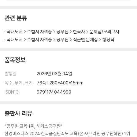
관련 분류
국내도서
수험서 자격증
공무원
한국사
문제집/모의고사
국내도서
수험서 자격증
공무원
직군별 문제집
행정직
품목정보
발행일
2026년 03월 04일
쪽수, 무게, 크기
76쪽 | 280*400*15mm
ISBN13
9791174044990
출판사 리뷰
“공무원 교육 1위, 해커스공무원”
한경비즈니스 2024 한국품질만족도 교육(온·오프라인 공무원학원) 1위