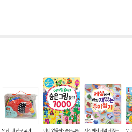
안녕! 내 친구 코야
어디 있을까? 숨은그림
세상에서 제일 재밌는
우리