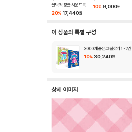
끌벅적 정글 사운드북
10
9,000
%
원
20
17,440
%
원
이 상품의 특별 구성
3000개 숨은그림찾기 1~2권
10
30,240
%
원
상세 이미지