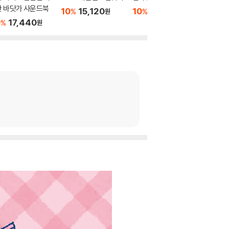
한 바닷가 사운드북
찾기 10
10
15,120
10
11,700
%
%
원
원
0
17,440
10
7
%
%
원