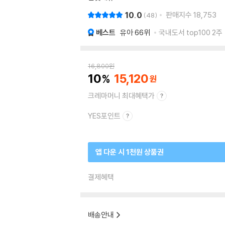
10.0
판매지수
18,753
48
베스트
유아
66위
국내도서 top100 2주
16,800
원
10
15,120
크레마머니 최대혜택가
YES포인트
앱 다운 시 1천원 상품권
결제혜택
배송안내