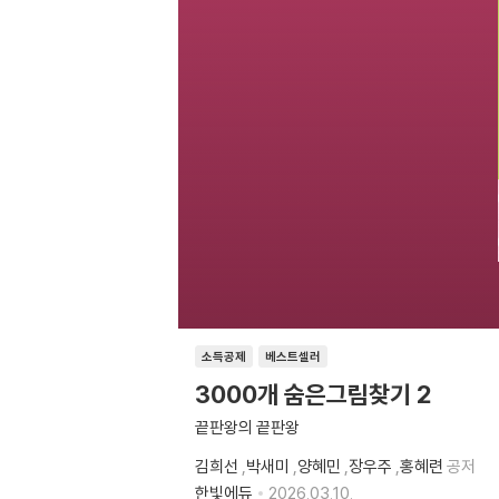
소득공제
베스트셀러
3000개 숨은그림찾기 2
끝판왕의 끝판왕
김희선
,
박새미
,
양혜민
,
장우주
,
홍혜련
공저
한빛에듀
2026.03.10.