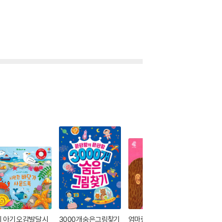
 아기 오감발달 시
3000개 숨은그림찾기
엄마랑 뽀뽀
뭐가 다