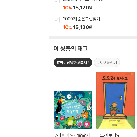
10
15,120
%
원
3000개 숨은그림찾기
10
15,120
%
원
이 상품의 태그
#아이랑뭐하고놀지?
#아이와함께
우리 아기 오감발달 시
두드려 보아요