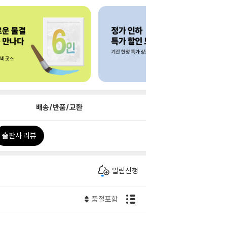
배송/반품/교환
출판사 리뷰
알림신청
품절포함