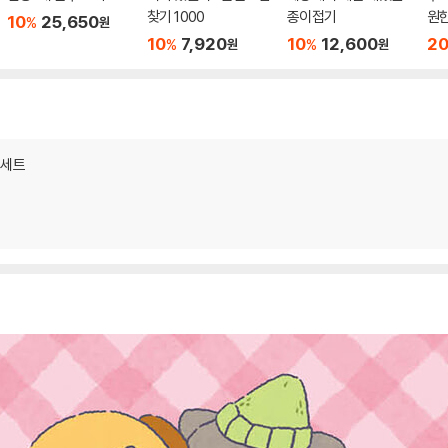
찾기 1000
종이접기
원
10
25,650
%
원
10
7,920
10
12,600
2
%
%
원
원
 세트