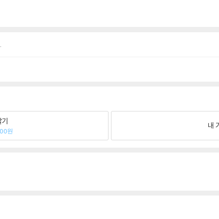
.
팔기
내 
700원