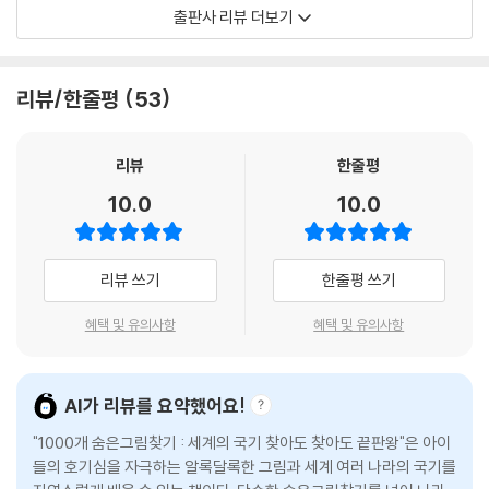
쉽게 뚝딱 풀 수 있는 문제부터 알쏭달쏭 어려운 문제까지 난이도별로 구
출판사 리뷰 더보기
성되어 있어요. 난이도를 보고 풀고 싶은 문제부터 풀어도 좋아요. 풀다가
어려워도 바로 정답을 보지 말고 한 번 더 도전해 보세요. 문제해결력이 쑥
쑥 자라는 것은 물론이고 뿌듯한 성취감도 느낄 거예요.
리뷰/한줄평
53
사물, 한글, 영어를 동시에 배워요!
리뷰
한줄평
찾아야 할 사물을 그림으로 보여주고 한글, 영어로 이름을 넣었어요. 놀다
10.0
10.0
보면 저절로 사물을 인지하고 한글과 영어를 배울 수 있어요. 아직 영어가
익숙하지 않은 친구도 쉽게 접하도록 익숙한 사물만 단수형으로 표기했어
요. 놀면서 자연스럽게 눈에 익혀 보세요.
리뷰 쓰기
한줄평 쓰기
유아 베스트셀러 〈찾아도 찾아도 끝판왕〉시리즈와 함께해요!
혜택 및 유의사항
혜택 및 유의사항
숨은그림찾기, 다른그림찾기는 관찰력, 집중력, 판단력, 인지력, 문제해결
력 등 두뇌의 고른 발달에 도움이 되는 활동이에요. 한빛에듀 숨은그림찾
AI가 리뷰를 요약했어요!
기 시리즈로 관찰력과 집중력을 쑥쑥 키워 보세요. 〈첫 숨은그림찾기〉를 풀
"1000개 숨은그림찾기 : 세계의 국기 찾아도 찾아도 끝판왕"은 아이
고 〈찾아도 찾아도 끝판왕〉시리즈에 도전하면 어느새 그림 찾기 끝판왕!
들의 호기심을 자극하는 알록달록한 그림과 세계 여러 나라의 국기를