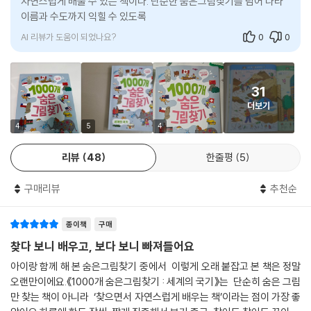
자연스럽게 배울 수 있는 책이다. 단순한 숨은그림찾기를 넘어 나라
이름과 수도까지 익힐 수 있도록 구성되어 있으며, 난이도 표시가 있
어 수준에 맞게
AI 리뷰가 도움이 되었나요?
0
0
31
더보기
4
5
4
리뷰
48
한줄평
5
구매리뷰
추천순
종이책
구매
찾다 보니 배우고, 보다 보니 빠져들어요
아이랑 함께 해 본 숨은그림찾기 중에서 이렇게 오래 붙잡고 본 책은 정말
오랜만이에요.《1000개 숨은그림찾기 : 세계의 국기》는 단순히 숨은 그림