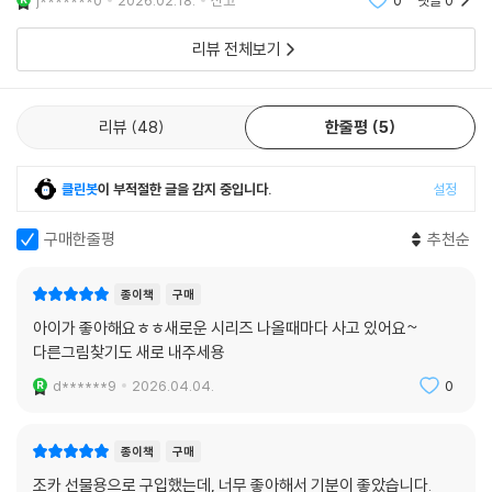
j*******0
2026.02.18.
신고
0
댓글
0
리뷰 전체보기
리뷰
48
한줄평
5
클린봇
이 부적절한 글을 감지 중입니다.
설정
구매한줄평
추천순
종이책
구매
아이가 좋아해요ㅎㅎ새로운 시리즈 나올때마다 사고 있어요~
다른그림찾기도 새로 내주세용
d******9
2026.04.04.
0
종이책
구매