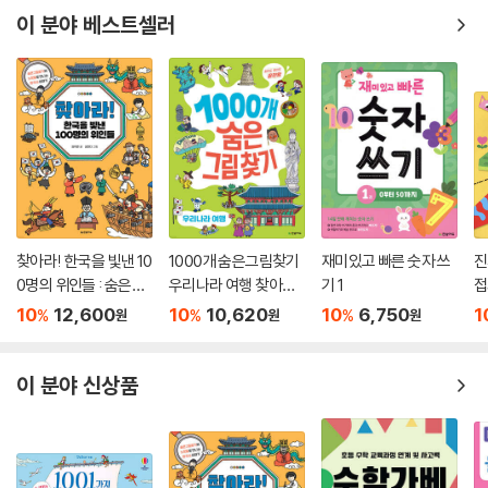
이 분야 베스트셀러
찾아라! 한국을 빛낸 10
1000개 숨은그림찾기
재미있고 빠른 숫자 쓰
진
0명의 위인들 : 숨은그
우리나라 여행 찾아도
기 1
접
림찾기와 노랫말로 만
찾아도 끝판왕
10
12,600
10
10,620
10
6,750
1
%
%
%
원
원
원
나는 한국사 이야기
이 분야 신상품