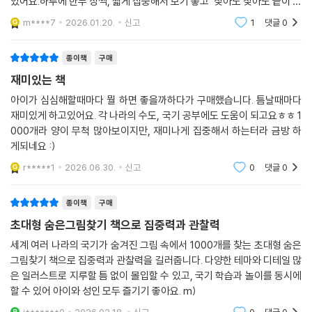
만 찾는 책이 아니라 ‘찾으면서 자연스럽게 배우는 책’이라는 점이 가장 좋
았어요.하루에 한두 장씩, 짧게 집중해서 보기 좋고 찾아도 찾아도 끝이 안
나는 느낌이라 아이 스스로 “조금만 더!”를 외쳤어요.무엇보다 좋았던 건
m****7
2026.01.20.
신고
1
댓글
0
종이책
구매
재미있는 책
아이가 심심해할때마다 뭘 하면 좋을까하다가 구매했습니다. 틈날때마다
재미있게 하고있어요. 각 나라의 수도, 국기 공부에도 도움이 되고요ㅎㅎ 1
000개라 양이 무척 많아보이지만, 재미나게 집중해서 하는터라 금방 하
게되네요 :)
r*****1
2026.06.30.
신고
0
댓글
0
종이책
구매
초대형 숨은그림찾기 책으로 집중력과 관찰력
세계 여러 나라의 국기가 숨겨진 그림 속에서 1000개를 찾는 초대형 숨은
그림찾기 책으로 집중력과 관찰력을 길러줍니다. 다양한 테마와 디테일 많
은 일러스트로 지루할 틈 없이 몰입할 수 있고, 국기 학습과 놀이를 동시에
할 수 있어 아이와 성인 모두 즐기기 좋아요. m)