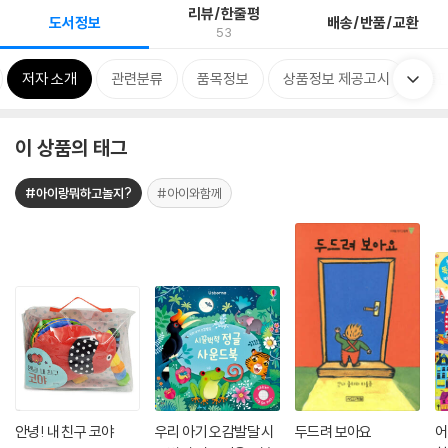
리뷰/한줄평
도서정보
배송/반품/교환
53
저자 소개
관련분류
품목정보
상품정보 제공고시
출판
이 상품의 태그
#아이랑뭐하고놀지?
#아이와함께
안녕! 내 친구 코야
우리 아기 오감발달 시
두드려 보아요
어