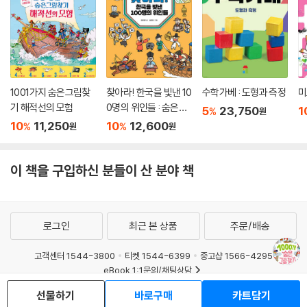
1001가지 숨은그림찾
찾아라! 한국을 빛낸 10
수학가베 : 도형과 측정
미
기 해적선의 모험
0명의 위인들 : 숨은그
5
23,750
1
%
원
림찾기와 노랫말로 만
10
11,250
10
12,600
%
%
원
원
나는 한국사 이야기
이 책을 구입하신 분들이 산 분야 책
로그인
최근 본 상품
주문/배송
고객센터 1544-3800
티켓 1544-6399
중고샵 1566-4295
eBook 1:1문의/채팅상담
선물하기
바로구매
카트담기
예스이십사(주) 사업자 정보