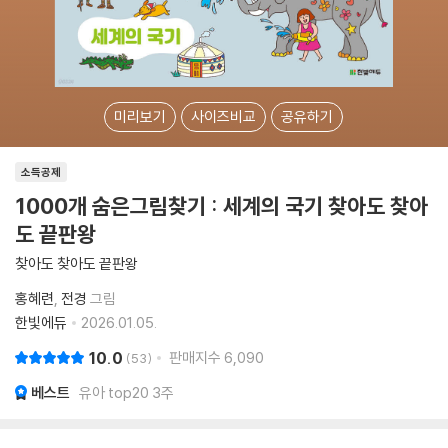
미리보기
사이즈비교
공유하기
소득공제
1000개 숨은그림찾기 : 세계의 국기 찾아도 찾아
도 끝판왕
찾아도 찾아도 끝판왕
홍혜련
전경
그림
한빛에듀
2026.01.05.
10.0
판매지수
6,090
53
베스트
유아 top20 3주