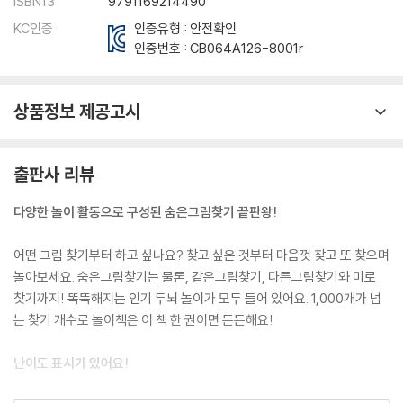
ISBN13
9791169214490
KC인증
인증유형 : 안전확인
인증번호 :
CB064A126-8001r
상품정보 제공고시
출판사 리뷰
다양한 놀이 활동으로 구성된 숨은그림찾기 끝판왕!
어떤 그림 찾기부터 하고 싶나요? 찾고 싶은 것부터 마음껏 찾고 또 찾으며
놀아보세요. 숨은그림찾기는 물론, 같은그림찾기, 다른그림찾기와 미로
찾기까지! 똑똑해지는 인기 두뇌 놀이가 모두 들어 있어요. 1,000개가 넘
는 찾기 개수로 놀이책은 이 책 한 권이면 든든해요!
난이도 표시가 있어요!