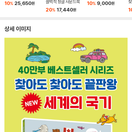
끌벅적 정글 사운드북
찾
10
25,650
10
9,000
%
%
원
원
20
17,440
1
%
원
상세 이미지