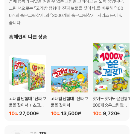
음에 행복의 씨앗을 심을 수 있는 그림을 그리려고 늘 노력 중입니다.
그린 책으로는 『고래밥 탐험대: 진짜 보물을 찾아서』를 비롯해 『100
0개의 숨은그림찾기』와 『3000개의 숨은그림찾기』 시리즈 등이 있
습니다.
홍혜련
의 다른 상품
고래밥 탐험대 : 진짜 보
고래밥 탐험대 : 진짜 보
찾아도 찾아도 끝판왕 1
물을 찾아서 + 초코송
물을 찾아서
000개 숨은그림찾기 :
이 상자가 열리면 세트
곤충
10
27,000
10
13,500
10
9,720
%
%
%
원
원
원
그림
전경