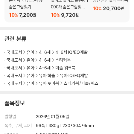
문해력 쑥! 집중력 팡!
찾아도 찾아도 끝판왕 1
병원 범인 찾기 추리북
숨은그림찾기
000개 숨은그림찾기 :
10
20,700
%
원
곤충
10
7,200
10
9,720
%
%
원
원
관련 분류
국내도서
유아
4-6세
4-6세 IQ/EQ계발
국내도서
유아
4-6세
스티커북
국내도서
유아
4-6세
미술 워크북
국내도서
유아
유아 학습
유아 IQ/EQ계발
국내도서
유아
유아 토이북
스티커북/퍼즐/퀴즈
품목정보
발행일
2026년 01월 05일
쪽수, 무게, 크기
96쪽 | 380g | 230*304*6mm