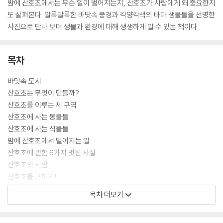
밤에 산호초에서는 무슨 일이 벌어지는지, 산호초가 사람에게 왜 중요한지
도 살펴본다. 알록달록한 바닷속 풍경과 각양각색의 바다 생물들을 선명한
사진으로 만나 보며 생물과 환경에 대해 생생하게 알 수 있는 책이다.
목차
바닷속 도시
산호초는 무엇이 만들까?
산호초를 이루는 세 구역
산호초에 사는 동물들
산호초에 사는 식물들
밤에 산호초에서 벌어지는 일
산호초에 관한 6가지 멋진 사실
산호초와 사람
산호초를 구하자!
도전! 산호초 박사
목차 더보기
이 용어는 꼭 기억해!
------------------------------