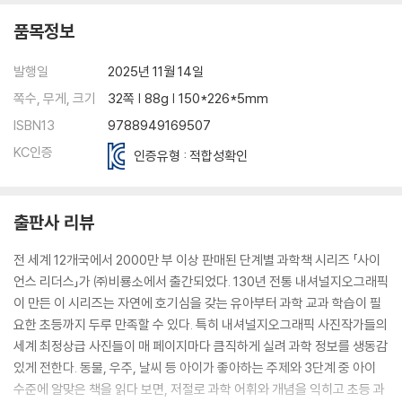
품목정보
발행일
2025년 11월 14일
쪽수, 무게, 크기
32쪽 | 88g | 150*226*5mm
ISBN13
9788949169507
KC인증
인증유형 : 적합성확인
출판사 리뷰
전 세계 12개국에서 2000만 부 이상 판매된 단계별 과학책 시리즈 「사이
언스 리더스」가 ㈜비룡소에서 출간되었다. 130년 전통 내셔널지오그래픽
이 만든 이 시리즈는 자연에 호기심을 갖는 유아부터 과학 교과 학습이 필
요한 초등까지 두루 만족할 수 있다. 특히 내셔널지오그래픽 사진작가들의
세계 최정상급 사진들이 매 페이지마다 큼직하게 실려 과학 정보를 생동감
있게 전한다. 동물, 우주, 날씨 등 아이가 좋아하는 주제와 3단계 중 아이
수준에 알맞은 책을 읽다 보면, 저절로 과학 어휘와 개념을 익히고 초등 과