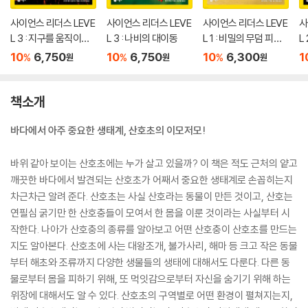
사이언스 리더스 LEVE
사이언스 리더스 LEVE
사이언스 리더스 LEVE
사
L 3 : 지구를 움직이는
L 3 : 나비의 대이동
L 1 : 비밀의 무덤 피라
L
화산 활동
미드
마
10
6,750
10
6,750
10
6,300
1
%
%
%
원
원
원
책소개
바다에서 아주 중요한 생태계, 산호초의 이모저모!
바위 같아 보이는 산호초에는 누가 살고 있을까? 이 책은 적도 근처의 얕고
깨끗한 바다에서 발견되는 산호초가 어째서 중요한 생태계로 손꼽히는지
차근차근 알려 준다. 산호초는 사실 산호라는 동물이 만든 것이고, 산호는
연필심 굵기만 한 산호충들이 모여서 한 몸을 이룬 것이라는 사실부터 시
작한다. 나아가 산호충의 종류를 알아보고 어떤 산호충이 산호초를 만드는
지도 알아본다. 산호초에 사는 대왕조개, 불가사리, 해마 등 크고 작은 동물
부터 해초와 조류까지 다양한 생물들의 생태에 대해서도 다룬다. 다른 동
물로부터 몸을 피하기 위해, 또 먹잇감으로부터 자신을 숨기기 위해 하는
위장에 대해서도 알 수 있다. 산호초의 구역별로 어떤 환경이 펼쳐지는지,