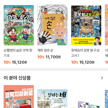
슈뻘맨의 숨은 과학 찾
재주 많은 손
정재승의 로봇 탐구 보
시
기 8
고서 1
제
10
11,700
%
원
10
15,120
10
15,120
1
%
%
원
원
이 분야 신상품