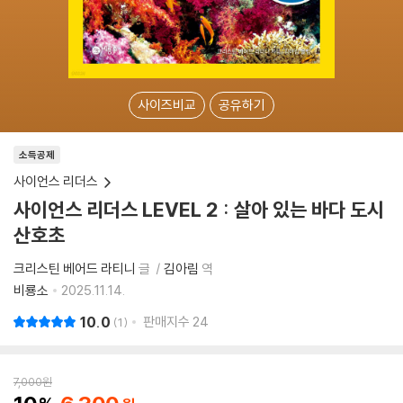
사이즈비교
공유하기
소득공제
사이언스 리더스
사이언스 리더스 LEVEL 2 : 살아 있는 바다 도시
산호초
크리스틴 베어드 라티니
글
김아림
역
비룡소
2025.11.14.
10.0
판매지수
24
1
7,000
원