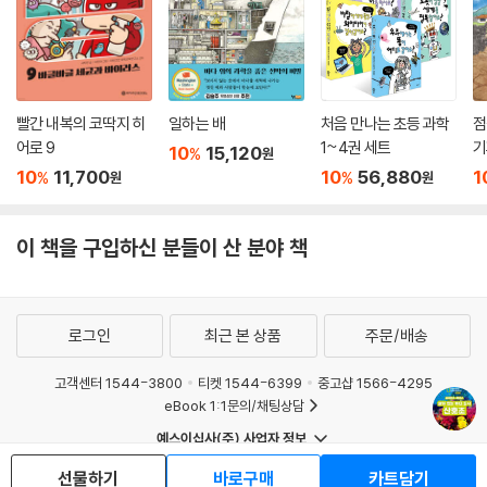
빨간 내복의 코딱지 히
일하는 배
처음 만나는 초등 과학
점
어로 9
1~4권 세트
기
10
15,120
%
원
10
11,700
10
56,880
1
%
%
원
원
이 책을 구입하신 분들이 산 분야 책
로그인
최근 본 상품
주문/배송
고객센터 1544-3800
티켓 1544-6399
중고샵 1566-4295
eBook 1:1문의/채팅상담
예스이십사(주) 사업자 정보
이용약관
개인정보처리방침
청소년보호정책
선물하기
바로구매
카트담기