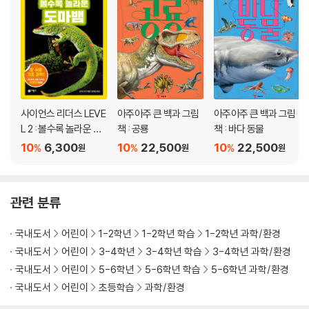
사이언스 리더스 LEVE
아주아주 큰 백과 그림
아주아주 큰 백과 그림
L 2 : 볼수록 놀라운 도
책 : 공룡
책 : 바다 동물
마뱀
10
6,300
10
22,500
10
22,500
%
%
%
원
원
원
관련 분류
국내도서
어린이
1-2학년
1-2학년 학습
1-2학년 과학/환경
국내도서
어린이
3-4학년
3-4학년 학습
3-4학년 과학/환경
국내도서
어린이
5-6학년
5-6학년 학습
5-6학년 과학/환경
국내도서
어린이
초등학습
과학/환경