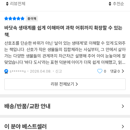
리뷰전체
추천순
이들의 과학적 사고력 성장을 돕는다.
· LEVEL 1: 기초 과학 용어 4~5개를 배우고, 페이지당 2~3문장으로 이
종이책
루어진 짧은 글을 읽으며 과학에 흥미를 키울 수 있다. (예: 포식자, 부화
바닷속 생태계를 쉽게 이해하며 과학 어휘까지 확장할 수 있는
등)
책.
산호초를 단순한 바위가 아닌 ‘살아 있는 생태계’로 이해할 수 있게 도와주
· LEVEL 2: 초등 과학 교과서에 나오는 기본 용어 6~7개와 간단한 과학
는 책입니다. 산호가 작은 생물들의 집합체라는 사실부터, 그 안에서 살아
개념을 익힐 수 있다. 페이지당 4~5문장으로 혼자 책 읽기 연습을 하기에
가는 다양한 생물들의 관계까지 차근차근 설명해 주어 아이 눈높이에 잘
좋다. (예: 한살이, 반사 등)
맞았습니다.‘바다 도시’라는 표현 덕분에 아이가 더욱 쉽게 이해했고, 읽으
면서 자연스럽게 ‘생태계’, ‘환경’과 같은 과학 어휘도 익히게 되는 점이 인
s******u
2026.04.08.
신고
0
댓글
0
· LEVEL 3: 초등 과학 심화 용어 10개 이상과 복잡한 과학 원리를 쉽게 배
상적
울 수 있다. 긴 문장으로 구성되어 독해력을 기르는 데 효과적이다. (예: 자
리뷰 전체보기
기력, 소행성, 수분 등)
배송/반품/교환 안내
이 분야 베스트셀러