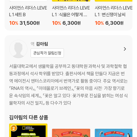
사이언스 리더스 LEVE
사이언스 리더스 LEVE
사이언스 리더스 LEVE
L 1 세트 B
L 1 : 식물은 어떻게 자
L 1 : 변신쟁이 날씨
랄까?
10
31,500
10
6,300
10
6,300
%
%
%
원
원
원
역
김아림
관심작가 알림신청
서울대학교에서 생물학을 공부하고 동대학원 과학사 및 과학철학 협
동과정에서 석사 학위를 받았다. 출판사에서 책을 만들다 지금은 번
역 에이전시 엔터스코리아에서 번역가로 활동 중이다. 주요 역서로는
『RNA의 역사』, 『이데올로기 브레인』,『꽃의 마음 사전: 가장 향기로
운 속삭임의 세계』, 『꽃은 알고 있다: 꽃가루로 진실을 밝히는 여성 식
물학자의 사건 일지』 등 다수가 있다
김아림
의 다른 상품