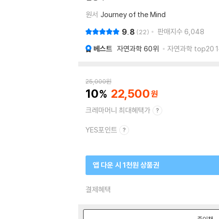
원서
Journey of the Mind
9.8
판매지수
6,048
22
베스트
자연과학
60위
자연과학 top20 
25,000
원
10
22,500
크레마머니 최대혜택가
YES포인트
앱 다운 시 1천원 상품권
결제혜택
종이책