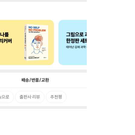
배송/반품/교환
속으로
출판사 리뷰
추천평