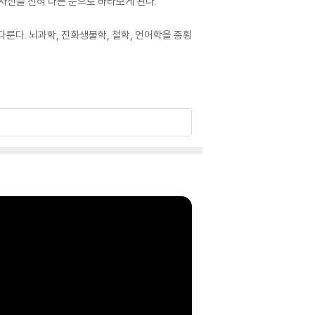
자신을 전혀 다른 눈으로 바라보게 된다.
룬다. 뇌과학, 진화생물학, 철학, 언어학을 종횡
독식의 역학이라는 개념을 통해 독자는 자신의 마
 집단적으로 구현된 것임을 깨닫게 된다. 독재가 왜
슈퍼 마인드를 독재로 이끌고, 연결과 공감의 선