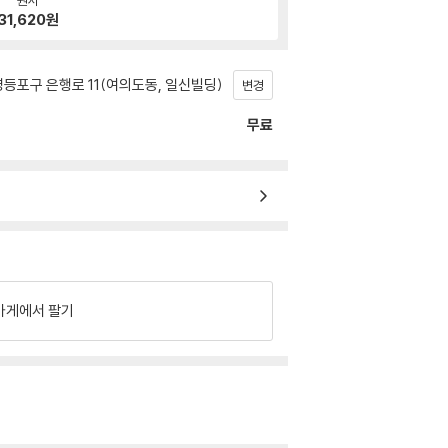
31,620
원
등포구 은행로 11(여의도동, 일신빌딩)
변경
무료
가게에서 팔기