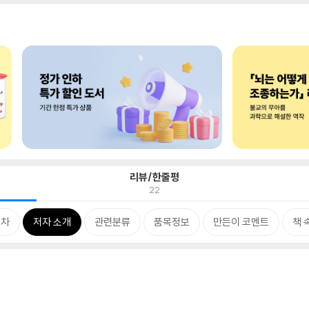
리뷰/한줄평
22
목차
저자 소개
관련분류
품목정보
만든이 코멘트
책 