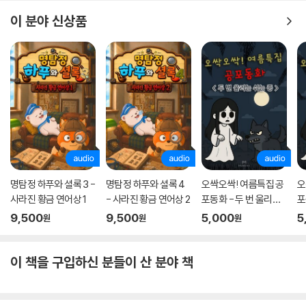
삼촌과 기남이의 상황을 중계하듯이 표현하여 실제 현장에 있는 느낌을 불
이 분야 신상품
러일으키며, 일상생활에서 아이들이 쓰는 “쩔어”(「쩔어」)라는 단어를 가
지고 유머러스하면서도 리듬감 있는 동시를 만들어 낸다. 이와 같은 문현
식 동시의 특징을 동시인 김은영은 발상은 대개가 “익살”에서 비롯되었으
며, “사물을 보는 인식의 깊이나 새로움”이 돋보이고, “개성 있는 말법을
창조해 내”고 있다고 극찬한다(「해설」).
부드러운 서정으로 넓어지는 세계
또한 이번 동시집에서 빼놓을 수 없는 부분은 서정성이다. 경쾌한 필치와
재치를 엿볼 수 있는 시편들까지 아우르는 시인 특유의 서정성은 가족, 이
명탐정 하푸와 셜록 3 -
명탐정 하푸와 셜록 4
오싹오싹! 여름특집 공
오
웃, 자연으로 시야를 확장해 가면서 또렷이 드러난다.
사라진 황금 연어상 1
- 사라진 황금 연어상 2
포동화 - 두 번 울리는
포
쉬는 종
9,500
9,500
5,000
5
우리 집 비밀번호/□□□□□□□//누르는 소리로 알아요/□□□ □□□
원
원
원
□는 엄마/□□ □□□ □□는 아빠/□□□□ □□□는 누나/할머니는/
□ □ □ □/□ □ □//제일 천천히 눌러도/제일 빨리 나를 부르던/이제 기
이 책을 구입하신 분들이 산 분야 책
억으로만 남은 소리//보 고 싶 은/할 머 니.
-「비밀번호」 전문