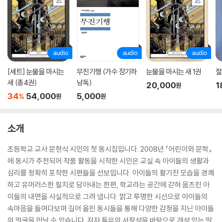
[세트] 눈물을 마시는
무진기행 (가수 장기하
눈물을 마시는 새 1권
절
새 (총4권)
낭독)
20,000
1
원
34
54,000
5,000
%
원
원
소개
초등학교 교사 문현식 시인의 첫 동시집입니다. 2008년 『어린이와 문학』
에 동시가 추천되어 작품 활동을 시작한 시인은 교실 속 아이들의 생활과
심리를 정확히 포착한 시편들을 선보입니다. 아이들의 활기찬 모습을 경쾌
하고 유머러스한 필치로 담아내는 한편, 학교라는 공간에 갇혀 움츠린 아
이들의 내면을 사실적으로 그려 냅니다. 맑고 투명한 시선으로 아이들의
속마음을 들여다보며 길어 올린 동시들을 통해 다양한 감정을 지닌 아이들
의 얼굴을 만날 수 있습니다. 저자 특유의 서정성을 바탕으로 개성 있는 말