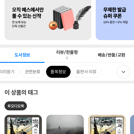
리뷰/한줄평
도서정보
배송/반품/교환
0
미리듣기
관련분류
품목정보
출판사 리뷰
이 상품의 태그
#오디오북