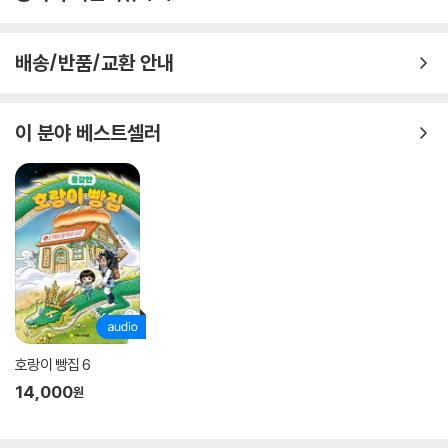
옥」)으로 묘사하면서 아이들의 삶을 내시경으로 들여다본 듯 매서운 현실
인식을 보여 준다.
배송/반품/교환 안내
독특한 소재와 화법
이 분야 베스트셀러
학생용으로 보시게요?/(돌돌 말린 벽지를 풀며) 어느 가게나 다 비슷하
죠.//학교집학원학교집학원학교집학원학교집학원학교집학원학교집학원
학교집학원학교집학원학교집학원학교집학원학교집학원학교집학원학교
집학원학교집학원학교집학원학교집학원학교집학원학교집학원학교집학
원학교집학원학교집학원학교집학원
-「벽지 가게」 부분
문현식의 동시에서 눈길을 끄는 것은 아이들의 생활을 바탕으로 쓴 시편들
이라 하여 소재나 표현 기법이 고만고만한 생활동시가 아니라는 점이다.
시인은 독특한 소재를 과감히 받아들여 그간 기존 동시에서 볼 수 없는 시
호랑이 빵집 6
어들로 구성한 그만의 새로운 표현 기법을 펼쳐 보인다. 요즘 아이들의 반
14,000
원
복되는 일상을 “학교집학원학교집학원학교집학원학교집학원”처럼 벽지
의 연속무늬로 비유하여 절묘하게 표현하였다. 「담배 연기」는 담배 피우는