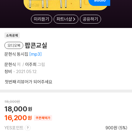
미리듣기
파트너샵
공유하기
소득공제
팝콘교실
오디오북
문현식 동시집
mp3
문현식
저
이주희
그림
창비
2021.05.12.
첫번째 리뷰어가 되어주세요
18,000
원
18,000
16,200
쿠폰혜택가
YES포인트
900원 (5%)