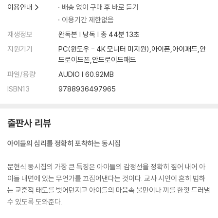
이용안내
배송 없이 구매 후 바로 듣기
이용기간 제한없음
재생정보
완독본 | 낭독 | 총 44분 13초
지원기기
PC(윈도우 - 4K 모니터 미지원),아이폰,아이패드,안
드로이드폰,안드로이드패드
파일/용량
AUDIO | 60.92MB
ISBN13
9788936497965
출판사 리뷰
아이들의 심리를 정확히 포착하는 동시집
문현식 동시집의 가장 큰 특징은 아이들의 감정선을 정확히 짚어 내어 아
이들 내면에 있는 무언가를 끄집어낸다는 것이다. 교사 시인이 흔히 범하
는 교훈적 태도를 벗어던지고 아이들의 마음속 불만이나 끼를 한껏 드러낼
수 있도록 도와준다.