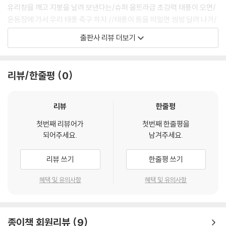
유리창을 깨고 지붕을 날려 보낸다는/슈퍼 울트라급 초강력 태풍이 오면/
운동장에 가서 우리 태풍 축구 하자.//태풍이 등을 떠밀면 씽씽 달려 나가/
축구공을 뻥 차서 태풍에 태워/그물 찢어지는 강슛 때리고 오자.
출판사 리뷰 더보기
-「태풍 축구」 전문
커다란 팝콘 기계 안에/옥수수 알갱이가 서른 개가/노릇노릇 익으면서/톡
리뷰/한줄평
0
톡 튄다.//알갱이들아/계속 튀어라./멈추면 선생님이 냠냠/다 먹어 버릴지
도 몰라.
-「팝콘 교실」 전문
리뷰
한줄평
첫번째 리뷰어가
첫번째 한줄평을
문현식의 시는 태풍이 오는데도 “그물 찢어지는 강슛 때리고 오자.”라고
되어주세요.
남겨주세요.
아이들을 불러낸다. 시인은 학교라는 제도적 공간에서 벗어나고픈 아이들
의 욕구를 남자아이들이 좋아하는 축구와 연결하여 형상화했다. 아이들의
리뷰 쓰기
한줄평 쓰기
답답한 마음을 뻥 뚫리게 하는 시원함을 안겨 준다. 표제작 「팝콘 교실」에
서는 교실의 아이들에게 가만있지 말고 팝콘처럼 톡톡 “튀어라” 하고 부추
혜택 및 유의사항
혜택 및 유의사항
긴다. 교실 속 아이들의 억눌린 생활과 감정을 속 시원히 터뜨리는 표현이
돋보인다. 시인은 머리말에서 “교실 속에서 강제로 투명 인간이 되어야 했
던 아이들”도 교실의 주인이 되어야 한다고 이야기한 바 있다. 때로는 담임
종이책 회원리뷰
9
을 “괴물 나라의 대왕”(「괴물들이 사는 교실」)으로, 교실을 “감옥”(「감